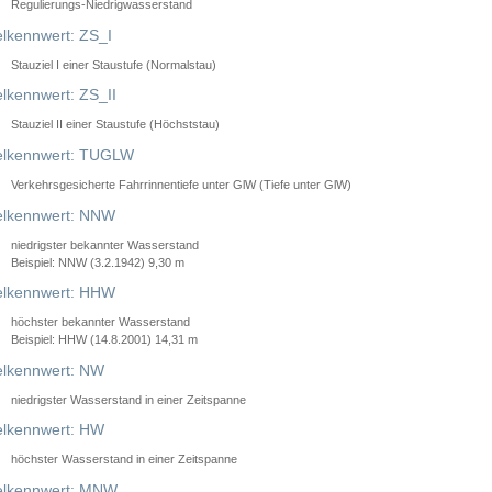
Regulierungs-Niedrigwasserstand
lkennwert: ZS_I
Stauziel I einer Staustufe (Normalstau)
lkennwert: ZS_II
Stauziel II einer Staustufe (Höchststau)
elkennwert: TUGLW
Verkehrsgesicherte Fahrrinnentiefe unter GlW (Tiefe unter GlW)
lkennwert: NNW
niedrigster bekannter Wasserstand
Beispiel: NNW (3.2.1942) 9,30 m
lkennwert: HHW
höchster bekannter Wasserstand
Beispiel: HHW (14.8.2001) 14,31 m
lkennwert: NW
niedrigster Wasserstand in einer Zeitspanne
lkennwert: HW
höchster Wasserstand in einer Zeitspanne
elkennwert: MNW