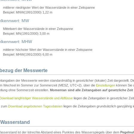
mittlerer niedrigster Wert der Wasserstände in einer Zeitspanne
Beispiel: MNW(1991/2000) 1,22 m
lkennwert: MW
Mittelwert der Wasserstände in einer Zeitspanne
Beispiel: MN(1991/2000) 3,00 m
elkennwert: MHW
mittlerer höchster Wert der Wasserstände in einer Zeitspanne
Beispiel: MHW(1991/2000) 6,00 m
tbezug der Messwerte
itangaben der Messwerte werden standardmäßig in gesetzlicher (lokaler) Zeit dargestellt. D
em Wechsel im Sommer zur Sommerzeit (MESZ, UTC+2). über die
Einstellungen
können Sie d
ellung ohne Sommerzeit einstellen.
Momentan sind alle Zeitangaben auf gesetzliche Zeit e
Download langfristiger Wasserstände und Abflüsse
liegen die Zeitangaben in gesetzlicher Zeit
n zum
Download angebotenen Tagesdateien
liegen die Zeitangaben grundsätzlich ganzjährig in
 Wasserstand
asserstand ist der lotrechte Abstand eines Punktes des Wasserspiegels über dem
Pegelnul