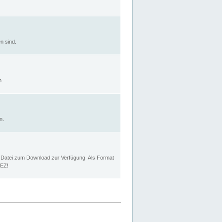
n sind.
n.
n.
p Datei zum Download zur Verfügung. Als Format
MEZ!