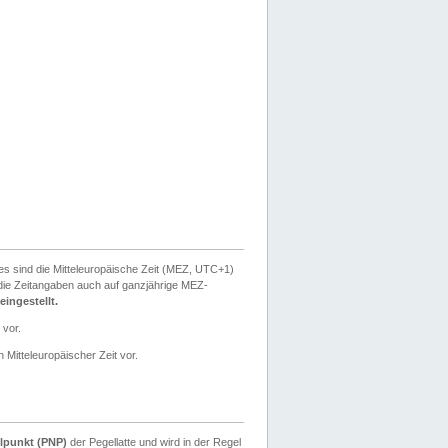
ies sind die Mitteleuropäische Zeit (MEZ, UTC+1)
ie Zeitangaben auch auf ganzjährige MEZ-
ingestellt.
 vor.
 Mitteleuropäischer Zeit vor.
lpunkt (PNP)
der Pegellatte und wird in der Regel