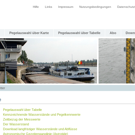
Hilfe
Links
Impressum
Nutzungsbedingungen
Datenschutz
Pegelauswahl über Karte
Pegelauswahl über Tabelle
Abo
Down
tter
e
Pegelauswahl über Tabelle
Kennzeichnende Wasserstände und Pegelkennwerte
Zeitbezug der Messwerte
Der Wasserstand
Download langfristiger Wasserstände und Abflüsse
Astronomische Gezeitenganglinie (Astrotide)