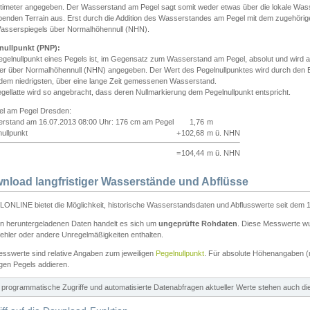
ntimeter angegeben. Der Wasserstand am Pegel sagt somit weder etwas über die lokale Wa
enden Terrain aus. Erst durch die Addition des Wasserstandes am Pegel mit dem zugehörig
asserspiegels über Normalhöhennull (NHN).
nullpunkt (PNP):
egelnullpunkt eines Pegels ist, im Gegensatz zum Wasserstand am Pegel, absolut und wir
ter über Normalhöhennull (NHN) angegeben. Der Wert des Pegelnullpunktes wird durch den Bet
 dem niedrigsten, über eine lange Zeit gemessenen Wasserstand.
gellatte wird so angebracht, dass deren Nullmarkierung dem Pegelnullpunkt entspricht.
iel am Pegel Dresden:
rstand am 16.07.2013 08:00 Uhr: 176 cm am Pegel
1,76
m
ullpunkt
+
102,68
m ü. NHN
=
104,44
m ü. NHN
nload langfristiger Wasserstände und Abflüsse
ONLINE bietet die Möglichkeit, historische Wasserstandsdaten und Abflusswerte seit dem 1
en heruntergeladenen Daten handelt es sich um
ungeprüfte Rohdaten
. Diese Messwerte wur
ehler oder andere Unregelmäßigkeiten enthalten.
esswerte sind relative Angaben zum jeweiligen
Pegelnullpunkt
. Für absolute Höhenangaben 
igen Pegels addieren.
ür programmatische Zugriffe und automatisierte Datenabfragen aktueller Werte stehen auch d