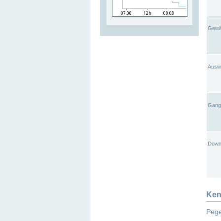
Gewä
Ausw
Gangl
Down
Ken
Pege