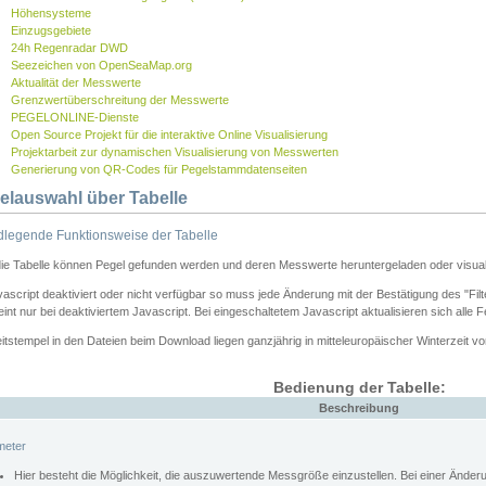
Höhensysteme
Einzugsgebiete
24h Regenradar DWD
Seezeichen von OpenSeaMap.org
Aktualität der Messwerte
Grenzwertüberschreitung der Messwerte
PEGELONLINE-Dienste
Open Source Projekt für die interaktive Online Visualisierung
Projektarbeit zur dynamischen Visualisierung von Messwerten
Generierung von QR-Codes für Pegelstammdatenseiten
elauswahl über Tabelle
legende Funktionsweise der Tabelle
die Tabelle können Pegel gefunden werden und deren Messwerte heruntergeladen oder visuali
vascript deaktiviert oder nicht verfügbar so muss jede Änderung mit der Bestätigung des "Filt
int nur bei deaktiviertem Javascript. Bei eingeschaltetem Javascript aktualisieren sich alle 
itstempel in den Dateien beim Download liegen ganzjährig in mitteleuropäischer Winterzeit vo
Bedienung der Tabelle:
Beschreibung
meter
Hier besteht die Möglichkeit, die auszuwertende Messgröße einzustellen. Bei einer Ände