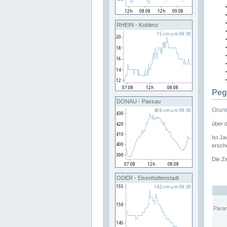
RHEIN - Koblenz
Peg
DONAU - Passau
Grund
über 
Ist Ja
ersche
Die Ze
ODER - Eisenhüttenstadt
Para