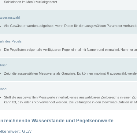
Selektionen im Menü zurückgesetzt.
sserauswahl
Alle Gewässer werden aufgelistet, wenn Daten für den ausgewählten Parameter vorhande
ahl des Pegels
Die Pegellisten zeigen alle verfügbaren Pegel einmal mit Namen und einmal mit Nummer a
inien
Zeigt die ausgewählten Messwerte als Ganglinie. Es können maximal 6 ausgewählt werde
load
Stellt die ausgewählten Messwerte innerhalb eines auswählbaren Zeitbereichs in einer Zi
kann txt, csv oder zrxp verwendet werden. Die Zeitangabe in den Download-Dateien ist 
nzeichnende Wasserstände und Pegelkennwerte
lkennwert: GLW