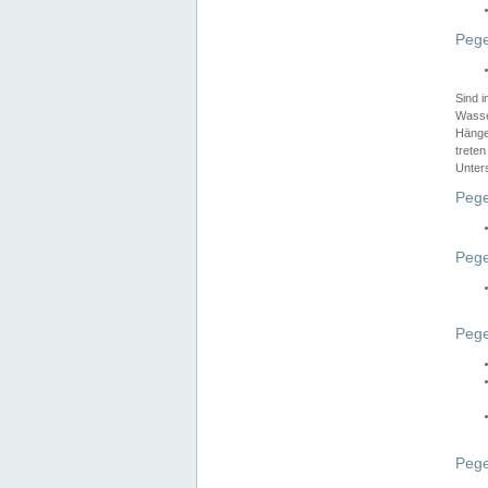
Pege
Sind 
Wasser
Hänge
treten
Unter
Pege
Pege
Pege
Pege