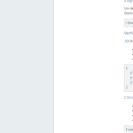
Zugr
Um di
Stamm
ℹ️ Ei
Verf
JSON
[

  {
  {
  {
]
CSV-
tim