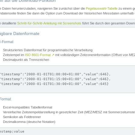
iff auf die Download-Funktion
e Daten herunterzuladen, navigieren Sie zunächst über die
Pegelauswahl-Tabelle
zu einem ge
datenseite finden Sie dann die Option zum Download der historischen Messdaten unterhalb
ne detaillierte
Schritt-für-Schritt-Anleitung mit Screenshots
führt Sie durch den gesamten Down
ügbare Datenformate
-Format
Strukturiertes Datenformat für programmatische Verarbeitung
Zeitstempel im
ISO 8601-Format
↗
mit vollständigen Zeitzoneninformation (Offset von 
Dezimalpunkt als Trennzeichen
"timestamp":"2000-01-01T01:00:00+01:00","value":646},

"timestamp":"2000-01-01T01:15:00+01:00","value":646},

"timestamp":"2000-01-01T01:30:00+01:00","value":645}

Format
Excel-kompatibles Tabellenformat
Vereinfachte Zeitstempeldarstellung in gesetzlicher Zeit (MEZ/MESZ mit Sommerzeitumstel
Semikolon als Feldtrenner
Dezimalkomma (deutsche Notation)
estamp;value
