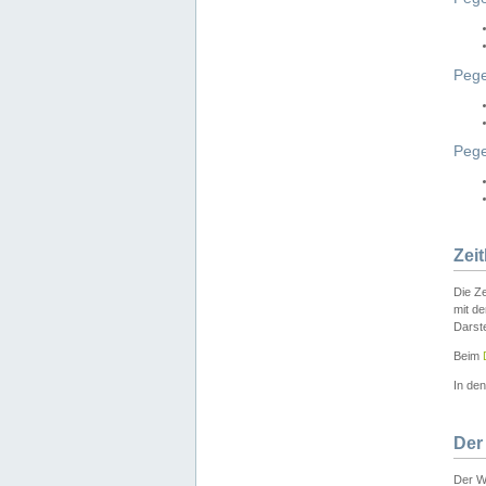
Pege
Peg
Zei
Die Ze
mit d
Darst
Beim
In de
Der
Der W