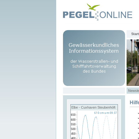
Start
Newsle
Hilf
Elbe - Cuxhaven Steubenhöft