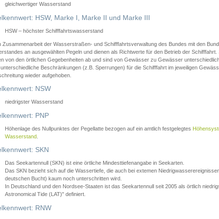
gleichwertiger Wasserstand
lkennwert: HSW, Marke I, Marke II und Marke III
HSW – höchster Schifffahrtswasserstand
in Zusammenarbeit der Wasserstraßen- und Schifffahrtsverwaltung des Bundes mit den Bund
standes an ausgewählten Pegeln und dienen als Richtwerte für den Betrieb der Schifffahrt. 
n von den örtlichen Gegebenheiten ab und sind von Gewässer zu Gewässer unterschiedlich
 unterschiedliche Beschränkungen (z.B. Sperrungen) für die Schifffahrt im jeweiligen Gewäss
schreitung wieder aufgehoben.
lkennwert: NSW
niedrigster Wasserstand
lkennwert: PNP
Höhenlage des Nullpunktes der Pegellatte bezogen auf ein amtlich festgelegtes
Höhensys
Wasserstand
.
lkennwert: SKN
Das Seekartennull (SKN) ist eine örtliche Mindesttiefenangabe in Seekarten.
Das SKN bezieht sich auf die Wassertiefe, die auch bei extemen Niedrigwasserereignissen
deutschen Bucht) kaum noch unterschritten wird.
In Deutschland und den Nordsee-Staaten ist das Seekartennull seit 2005 als örtlich nie
Astronomical Tide (LAT)" definiert.
lkennwert: RNW