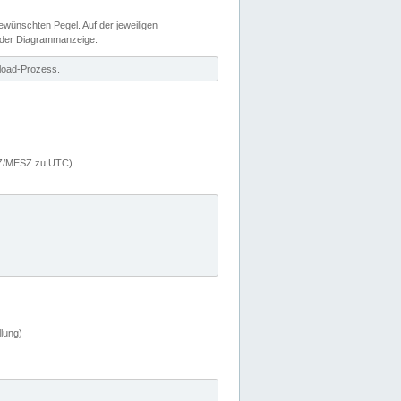
wünschten Pegel. Auf der jeweiligen
 der Diagrammanzeige.
load-Prozess.
MEZ/MESZ zu UTC)
lung)