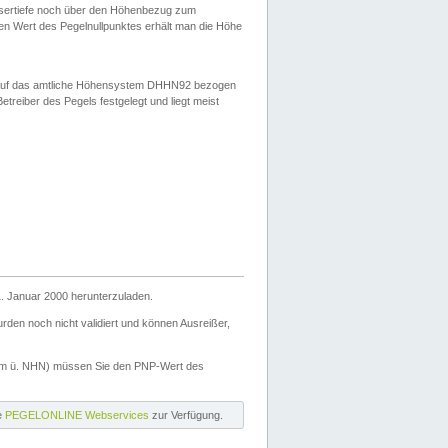
ssertiefe noch über den Höhenbezug zum
en Wert des Pegelnullpunktes erhält man die Höhe
d auf das amtliche Höhensystem DHHN92 bezogen
reiber des Pegels festgelegt und liegt meist
. Januar 2000 herunterzuladen.
den noch nicht validiert und können Ausreißer,
(m ü. NHN) müssen Sie den PNP-Wert des
ie
PEGELONLINE Webservices
zur Verfügung.