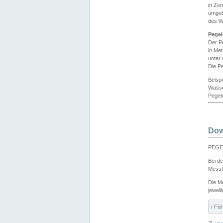
in Ze
umgeb
des W
Pegel
Der P
in Me
unter
Die Pe
Beisp
Wasse
Pegeln
Dow
PEGEL
Bei d
Messf
Die M
jeweil
ℹ️ F