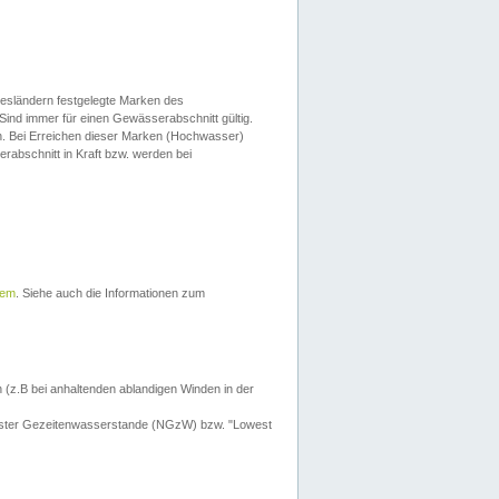
esländern festgelegte Marken des
Sind immer für einen Gewässerabschnitt gültig.
. Bei Erreichen dieser Marken (Hochwasser)
erabschnitt in Kraft bzw. werden bei
tem
. Siehe auch die Informationen zum
 (z.B bei anhaltenden ablandigen Winden in der
drigster Gezeitenwasserstande (NGzW) bzw. "Lowest