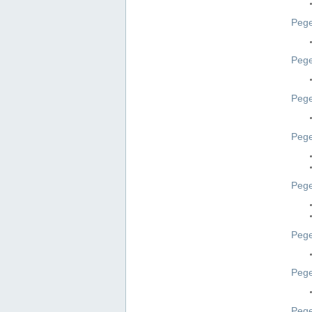
Pege
Pege
Peg
Pege
Pege
Pege
Pege
Peg