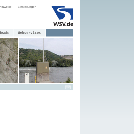
hinweise
Einstellungen
loads
Webservices