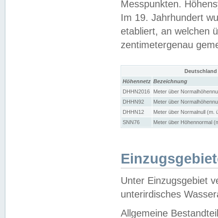
Messpunkten. Höhensy
Im 19. Jahrhundert wu
etabliert, an welchen 
zentimetergenau gem
Deutschland
Höhennetz
Bezeichnung
DHHN2016
Meter über Normalhöhennul
DHHN92
Meter über Normalhöhennul
DHHN12
Meter über Normalnull (m. 
SNN76
Meter über Höhennormal (m
Einzugsgebiet
Unter Einzugsgebiet v
unterirdisches Wasser
Allgemeine Bestandtei