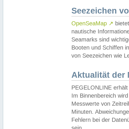
Seezeichen v
OpenSeaMap
↗
biete
nautische Information
Seamarks sind wichtig
Booten und Schiffen i
von Seezeichen wie Le
Aktualität der
PEGELONLINE erhält u
Im Binnenbereich wird 
Messwerte von Zeitreih
Minuten. Abweichungen
Fehlern bei der Daten
sein.