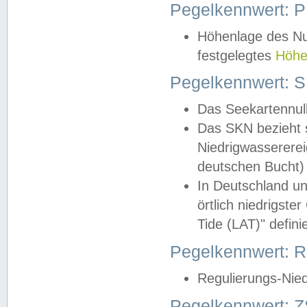
Pegelkennwert: 
Höhenlage des Nul
festgelegtes
Höhe
Pegelkennwert: 
Das Seekartennull
Das SKN bezieht s
Niedrigwassererei
deutschen Bucht) 
In Deutschland un
örtlich niedrigst
Tide (LAT)" definie
Pegelkennwert:
Regulierungs-Nie
Pegelkennwert: Z