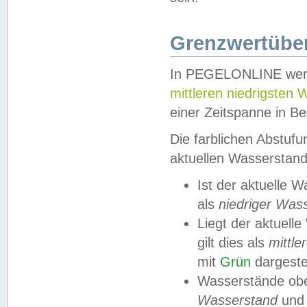
Grenzwertüber
In PEGELONLINE werde
mittleren niedrigsten
einer Zeitspanne in Be
Die farblichen Abstuf
aktuellen Wasserstand
Ist der aktuelle 
als
niedriger Was
Liegt der aktue
gilt dies als
mittle
mit
Grün
dargestel
Wasserstände obe
Wasserstand
und