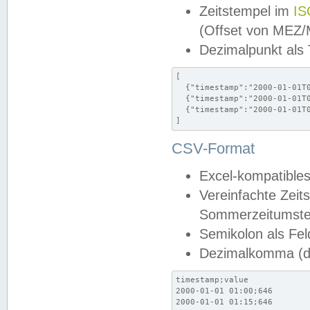
Zeitstempel im
IS
(Offset von MEZ
Dezimalpunkt als
[

  {"timestamp":"2000-01-01T0
  {"timestamp":"2000-01-01T0
  {"timestamp":"2000-01-01T0
]
CSV-Format
Excel-kompatibles
Vereinfachte Zeit
Sommerzeitumstel
Semikolon als Fel
Dezimalkomma (de
timestamp;value

2000-01-01 01:00;646

2000-01-01 01:15;646
