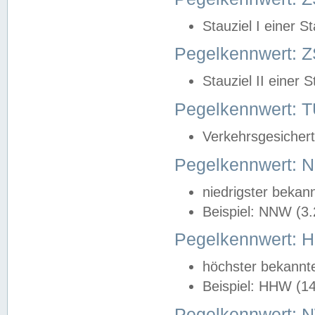
Stauziel I einer S
Pegelkennwert: Z
Stauziel II einer 
Pegelkennwert:
Verkehrsgesichert
Pegelkennwert:
niedrigster bekan
Beispiel: NNW (3
Pegelkennwert:
höchster bekannt
Beispiel: HHW (1
Pegelkennwert: 