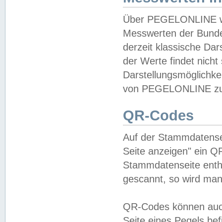
Über PEGELONLINE wer
Messwerten der Bundes
derzeit klassische Da
der Werte findet nicht 
Darstellungsmöglichkei
von PEGELONLINE zu 
QR-Codes
Auf der Stammdatensei
Seite anzeigen" ein Q
Stammdatenseite enthä
gescannt, so wird man
QR-Codes können auc
Seite eines Pegels be