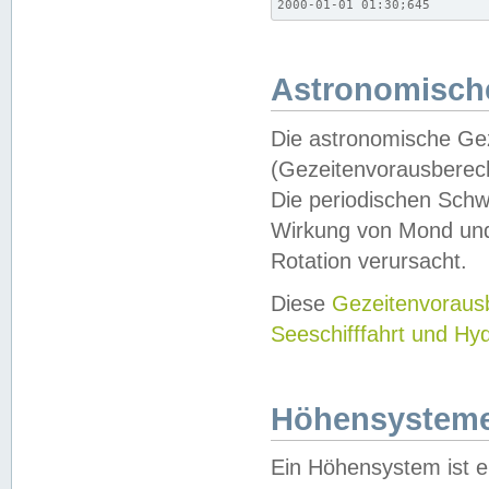
2000-01-01 01:30;645
Astronomische
Die astronomische Gez
(Gezeitenvorausberec
Die periodischen Schw
Wirkung von Mond und
Rotation verursacht.
Diese
Gezeitenvorau
Seeschifffahrt und Hy
Höhensystem
Ein Höhensystem ist e