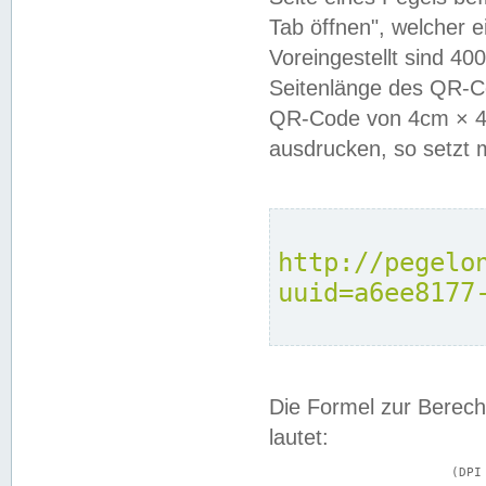
Tab öffnen", welcher 
Voreingestellt sind 4
Seitenlänge des QR-C
QR-Code von 4cm × 4c
ausdrucken, so setzt 
http://pegelo
uuid=a6ee8177
Die Formel zur Berech
lautet:
			(DPI × Druckkantenlänge in cm) ÷ 2,54 = Kantenlänge in Pixel
