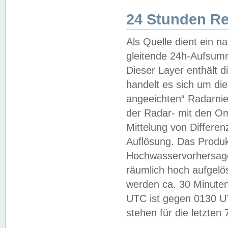
24 Stunden R
Als Quelle dient ein n
gleitende 24h-Aufsum
Dieser Layer enthält
handelt es sich um di
angeeichten“ Radarnie
der Radar- mit den O
Mittelung von Differe
Auflösung. Das Produk
Hochwasservorhersagez
räumlich hoch aufgelö
werden ca. 30 Minuten
UTC ist gegen 0130 UTC
stehen für die letzten