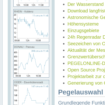
Der Wasserstand
Download langfris
RHEIN - Koblenz
Astronomische Gez
Höhensysteme
Einzugsgebiete
24h Regenradar
Seezeichen von 
DONAU - Passau
Aktualität der Me
Grenzwertübersch
PEGELONLINE-Di
Open Source Projek
Projektarbeit zur
Generierung von 
ODER - Eisenhüttenstadt
Pegelauswahl 
Grundlegende Funkti