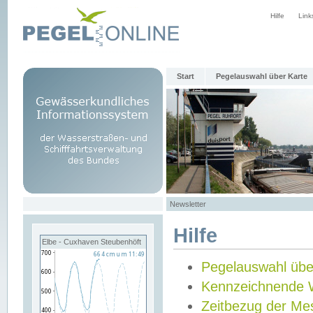
Hilfe
Link
Start
Pegelauswahl über Karte
Newsletter
Hilfe
Elbe - Cuxhaven Steubenhöft
Pegelauswahl übe
Kennzeichnende 
Zeitbezug der Me