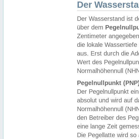
Der Wasserst
Der Wasserstand ist d
über dem
Pegelnullp
Zentimeter angegeben
die lokale Wassertie
aus. Erst durch die A
Wert des Pegelnullpun
Normalhöhennull (NHN
Pegelnullpunkt (PNP)
Der Pegelnullpunkt ei
absolut und wird auf
Normalhöhennull (NHN
den Betreiber des Pege
eine lange Zeit geme
Die Pegellatte wird s