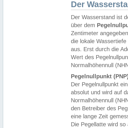
Der Wasserst
Der Wasserstand ist d
über dem
Pegelnullp
Zentimeter angegeben
die lokale Wassertie
aus. Erst durch die A
Wert des Pegelnullpun
Normalhöhennull (NHN
Pegelnullpunkt (PNP)
Der Pegelnullpunkt ei
absolut und wird auf
Normalhöhennull (NHN
den Betreiber des Pege
eine lange Zeit geme
Die Pegellatte wird s