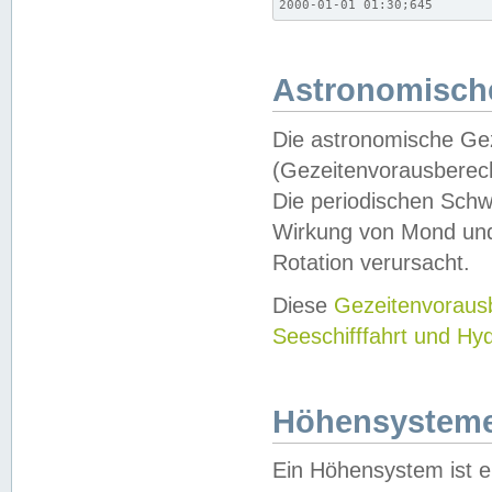
2000-01-01 01:30;645
Astronomische
Die astronomische Gez
(Gezeitenvorausberec
Die periodischen Schw
Wirkung von Mond und
Rotation verursacht.
Diese
Gezeitenvorau
Seeschifffahrt und Hy
Höhensystem
Ein Höhensystem ist e