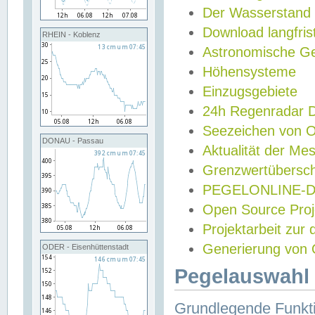
Der Wasserstand
Download langfris
RHEIN - Koblenz
Astronomische Gez
Höhensysteme
Einzugsgebiete
24h Regenradar
Seezeichen von 
DONAU - Passau
Aktualität der Me
Grenzwertübersch
PEGELONLINE-Di
Open Source Projek
Projektarbeit zur
Generierung von 
ODER - Eisenhüttenstadt
Pegelauswahl 
Grundlegende Funkti