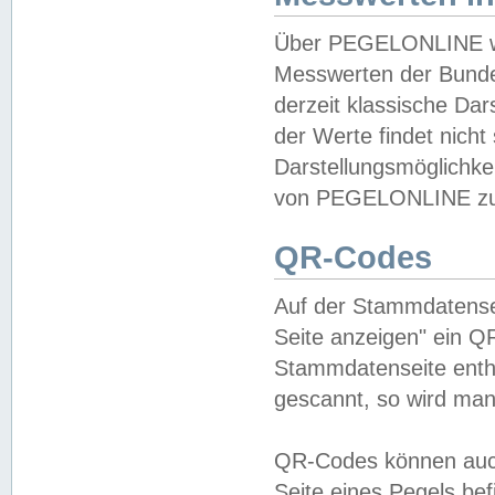
Über PEGELONLINE wer
Messwerten der Bundes
derzeit klassische Da
der Werte findet nicht 
Darstellungsmöglichkei
von PEGELONLINE zu 
QR-Codes
Auf der Stammdatensei
Seite anzeigen" ein Q
Stammdatenseite enthä
gescannt, so wird man
QR-Codes können auc
Seite eines Pegels be