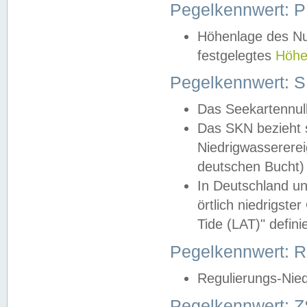
Pegelkennwert: 
Höhenlage des Nul
festgelegtes
Höhe
Pegelkennwert: 
Das Seekartennull
Das SKN bezieht s
Niedrigwassererei
deutschen Bucht) 
In Deutschland un
örtlich niedrigst
Tide (LAT)" definie
Pegelkennwert:
Regulierungs-Nie
Pegelkennwert: Z