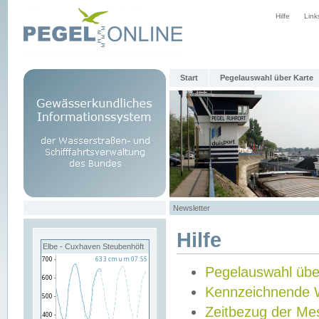
Hilfe
Link
Start
Pegelauswahl über Karte
Newsletter
Hilfe
Elbe - Cuxhaven Steubenhöft
Pegelauswahl übe
Kennzeichnende 
Zeitbezug der Me