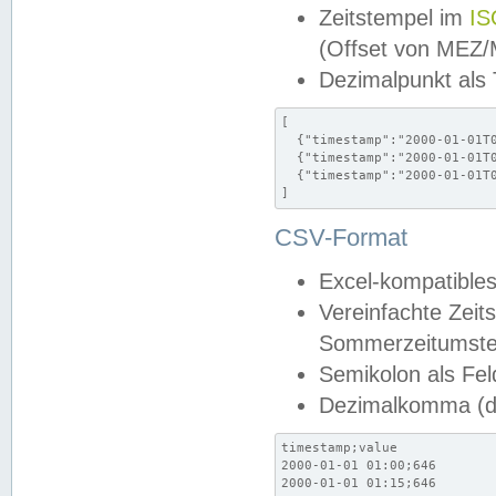
Zeitstempel im
IS
(Offset von MEZ
Dezimalpunkt als
[

  {"timestamp":"2000-01-01T0
  {"timestamp":"2000-01-01T0
  {"timestamp":"2000-01-01T0
]
CSV-Format
Excel-kompatibles
Vereinfachte Zeit
Sommerzeitumstel
Semikolon als Fel
Dezimalkomma (de
timestamp;value

2000-01-01 01:00;646

2000-01-01 01:15;646
