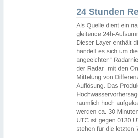
24 Stunden R
Als Quelle dient ein n
gleitende 24h-Aufsum
Dieser Layer enthält
handelt es sich um di
angeeichten“ Radarnie
der Radar- mit den O
Mittelung von Differe
Auflösung. Das Produk
Hochwasservorhersagez
räumlich hoch aufgelö
werden ca. 30 Minuten
UTC ist gegen 0130 UTC
stehen für die letzten