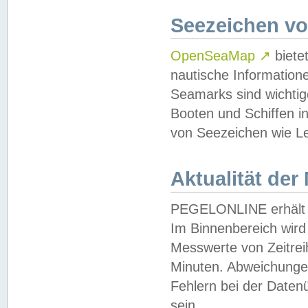
Seezeichen v
OpenSeaMap
↗
biete
nautische Information
Seamarks sind wichtig
Booten und Schiffen i
von Seezeichen wie Le
Aktualität der
PEGELONLINE erhält u
Im Binnenbereich wird 
Messwerte von Zeitreih
Minuten. Abweichungen
Fehlern bei der Daten
sein.