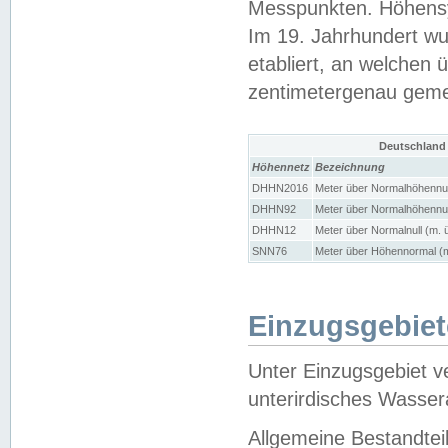
Messpunkten. Höhensy
Im 19. Jahrhundert wu
etabliert, an welchen 
zentimetergenau gem
Deutschland
Höhennetz
Bezeichnung
DHHN2016
Meter über Normalhöhennul
DHHN92
Meter über Normalhöhennul
DHHN12
Meter über Normalnull (m. 
SNN76
Meter über Höhennormal (m
Einzugsgebiet
Unter Einzugsgebiet v
unterirdisches Wasser
Allgemeine Bestandtei