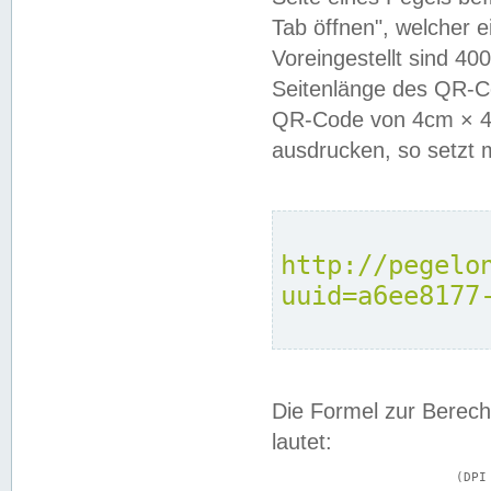
Tab öffnen", welcher 
Voreingestellt sind 4
Seitenlänge des QR-C
QR-Code von 4cm × 4c
ausdrucken, so setzt 
http://pegelo
uuid=a6ee8177
Die Formel zur Berech
lautet:
			(DPI × Druckkantenlänge in cm) ÷ 2,54 = Kantenlänge in Pixel
