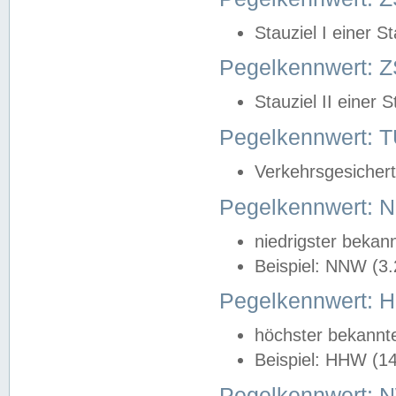
Stauziel I einer S
Pegelkennwert: Z
Stauziel II einer 
Pegelkennwert:
Verkehrsgesichert
Pegelkennwert:
niedrigster bekan
Beispiel: NNW (3
Pegelkennwert:
höchster bekannt
Beispiel: HHW (1
Pegelkennwert: 