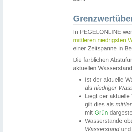
Grenzwertüber
In PEGELONLINE werde
mittleren niedrigsten
einer Zeitspanne in Be
Die farblichen Abstuf
aktuellen Wasserstand
Ist der aktuelle 
als
niedriger Was
Liegt der aktue
gilt dies als
mittle
mit
Grün
dargestel
Wasserstände obe
Wasserstand
und