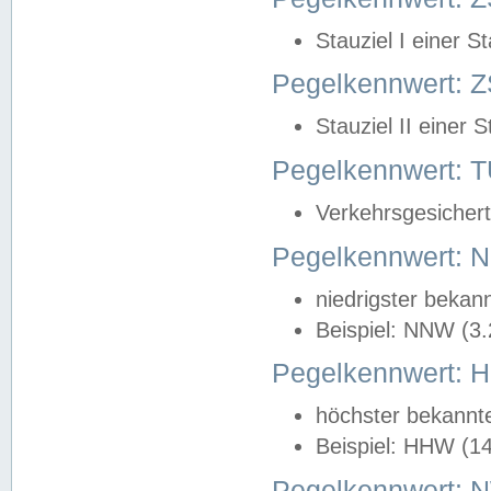
Stauziel I einer S
Pegelkennwert: Z
Stauziel II einer 
Pegelkennwert:
Verkehrsgesichert
Pegelkennwert:
niedrigster bekan
Beispiel: NNW (3
Pegelkennwert:
höchster bekannt
Beispiel: HHW (1
Pegelkennwert: 