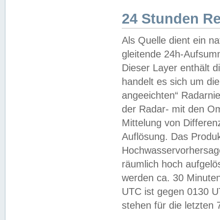
24 Stunden R
Als Quelle dient ein n
gleitende 24h-Aufsum
Dieser Layer enthält
handelt es sich um di
angeeichten“ Radarnie
der Radar- mit den O
Mittelung von Differe
Auflösung. Das Produk
Hochwasservorhersagez
räumlich hoch aufgelö
werden ca. 30 Minuten
UTC ist gegen 0130 UTC
stehen für die letzten