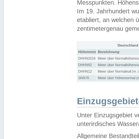
Messpunkten. Höhensy
Im 19. Jahrhundert wu
etabliert, an welchen 
zentimetergenau gem
Deutschland
Höhennetz
Bezeichnung
DHHN2016
Meter über Normalhöhennul
DHHN92
Meter über Normalhöhennul
DHHN12
Meter über Normalnull (m. 
SNN76
Meter über Höhennormal (m
Einzugsgebiet
Unter Einzugsgebiet v
unterirdisches Wasser
Allgemeine Bestandtei