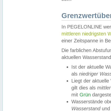
Grenzwertüber
In PEGELONLINE werde
mittleren niedrigsten
einer Zeitspanne in Be
Die farblichen Abstuf
aktuellen Wasserstand
Ist der aktuelle 
als
niedriger Was
Liegt der aktue
gilt dies als
mittle
mit
Grün
dargestel
Wasserstände obe
Wasserstand
und