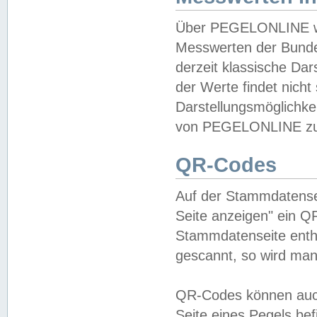
Über PEGELONLINE wer
Messwerten der Bundes
derzeit klassische Da
der Werte findet nicht 
Darstellungsmöglichkei
von PEGELONLINE zu 
QR-Codes
Auf der Stammdatensei
Seite anzeigen" ein Q
Stammdatenseite enthä
gescannt, so wird man
QR-Codes können auc
Seite eines Pegels be