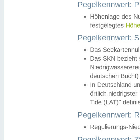
Pegelkennwert: 
Höhenlage des Nul
festgelegtes
Höhe
Pegelkennwert: 
Das Seekartennull
Das SKN bezieht s
Niedrigwassererei
deutschen Bucht) 
In Deutschland un
örtlich niedrigst
Tide (LAT)" definie
Pegelkennwert:
Regulierungs-Nie
Pegelkennwert: Z