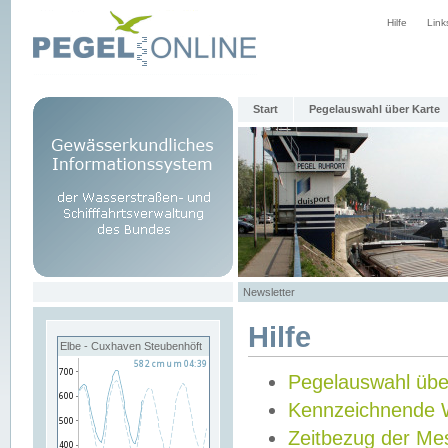
Hilfe
Link
Start
Pegelauswahl über Karte
Newsletter
Hilfe
Elbe - Cuxhaven Steubenhöft
Pegelauswahl übe
Kennzeichnende 
Zeitbezug der Me