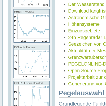
Der Wasserstand
Download langfris
RHEIN - Koblenz
Astronomische Gez
Höhensysteme
Einzugsgebiete
24h Regenradar
Seezeichen von 
DONAU - Passau
Aktualität der Me
Grenzwertübersch
PEGELONLINE-Di
Open Source Projek
Projektarbeit zur
Generierung von 
ODER - Eisenhüttenstadt
Pegelauswahl 
Grundlegende Funkti