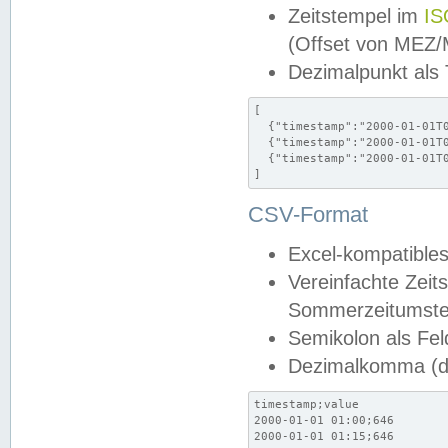
Zeitstempel im
IS
(Offset von MEZ
Dezimalpunkt als
[

  {"timestamp":"2000-01-01T0
  {"timestamp":"2000-01-01T0
  {"timestamp":"2000-01-01T0
]
CSV-Format
Excel-kompatibles
Vereinfachte Zeit
Sommerzeitumstel
Semikolon als Fel
Dezimalkomma (de
timestamp;value

2000-01-01 01:00;646

2000-01-01 01:15;646
