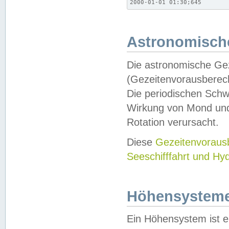
2000-01-01 01:30;645
Astronomische
Die astronomische Gez
(Gezeitenvorausberec
Die periodischen Schw
Wirkung von Mond und
Rotation verursacht.
Diese
Gezeitenvorau
Seeschifffahrt und Hy
Höhensystem
Ein Höhensystem ist e