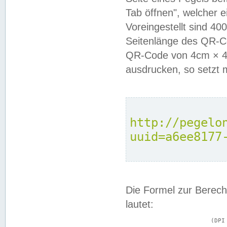
Tab öffnen", welcher 
Voreingestellt sind 4
Seitenlänge des QR-C
QR-Code von 4cm × 4c
ausdrucken, so setzt 
http://pegelo
uuid=a6ee8177
Die Formel zur Berech
lautet:
			(DPI × Druckkantenlänge in cm) ÷ 2,54 = Kantenlänge in Pixel
