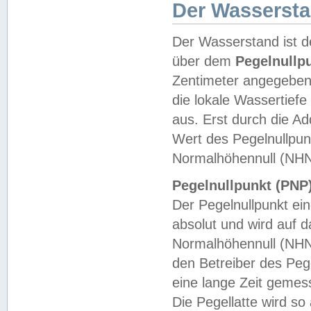
Der Wasserst
Der Wasserstand ist d
über dem
Pegelnullp
Zentimeter angegeben
die lokale Wassertie
aus. Erst durch die A
Wert des Pegelnullpun
Normalhöhennull (NHN
Pegelnullpunkt (PNP)
Der Pegelnullpunkt ei
absolut und wird auf
Normalhöhennull (NHN
den Betreiber des Pege
eine lange Zeit geme
Die Pegellatte wird s