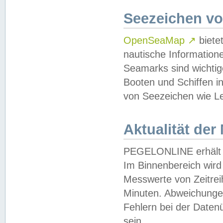
Seezeichen v
OpenSeaMap
↗
biete
nautische Information
Seamarks sind wichtig
Booten und Schiffen i
von Seezeichen wie Le
Aktualität der
PEGELONLINE erhält u
Im Binnenbereich wird 
Messwerte von Zeitreih
Minuten. Abweichungen
Fehlern bei der Daten
sein.