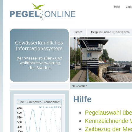
Hilfe
Link
Start
Pegelauswahl über Karte
Newsletter
Hilfe
Elbe - Cuxhaven Steubenhöft
Pegelauswahl übe
Kennzeichnende 
Zeitbezug der Me