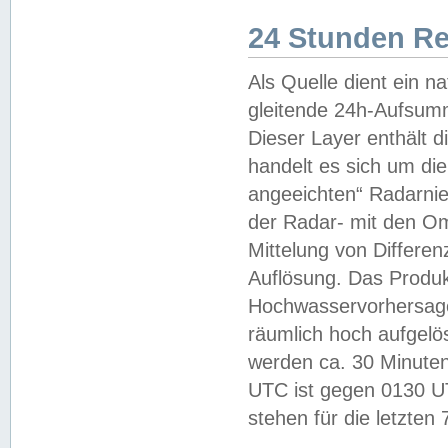
24 Stunden R
Als Quelle dient ein n
gleitende 24h-Aufsum
Dieser Layer enthält
handelt es sich um di
angeeichten“ Radarnie
der Radar- mit den O
Mittelung von Differe
Auflösung. Das Produk
Hochwasservorhersagez
räumlich hoch aufgelö
werden ca. 30 Minuten
UTC ist gegen 0130 UTC
stehen für die letzten