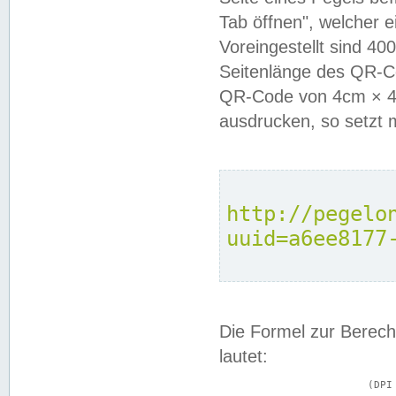
Tab öffnen", welcher 
Voreingestellt sind 4
Seitenlänge des QR-C
QR-Code von 4cm × 4c
ausdrucken, so setzt 
http://pegelo
uuid=a6ee8177
Die Formel zur Berech
lautet:
			(DPI × Druckkantenlänge in cm) ÷ 2,54 = Kantenlänge in Pixel
