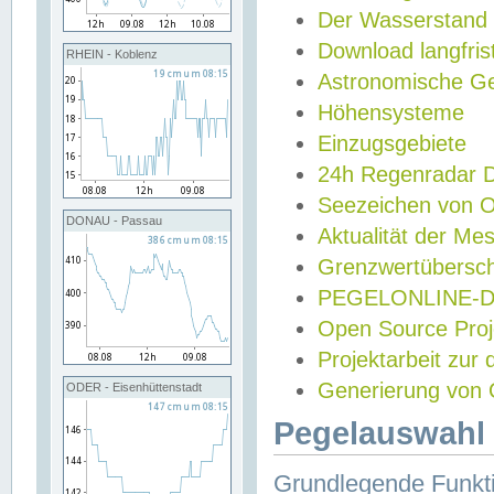
Der Wasserstand
Download langfris
RHEIN - Koblenz
Astronomische Gez
Höhensysteme
Einzugsgebiete
24h Regenradar
Seezeichen von 
DONAU - Passau
Aktualität der Me
Grenzwertübersch
PEGELONLINE-Di
Open Source Projek
Projektarbeit zur
Generierung von 
ODER - Eisenhüttenstadt
Pegelauswahl 
Grundlegende Funkti