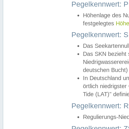
Pegelkennwert: 
Höhenlage des Nul
festgelegtes
Höhe
Pegelkennwert: 
Das Seekartennull
Das SKN bezieht s
Niedrigwassererei
deutschen Bucht) 
In Deutschland un
örtlich niedrigst
Tide (LAT)" definie
Pegelkennwert:
Regulierungs-Nie
Pegelkennwert: Z