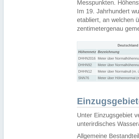
Messpunkten. Höhensy
Im 19. Jahrhundert wu
etabliert, an welchen 
zentimetergenau gem
Deutschland
Höhennetz
Bezeichnung
DHHN2016
Meter über Normalhöhennul
DHHN92
Meter über Normalhöhennul
DHHN12
Meter über Normalnull (m. 
SNN76
Meter über Höhennormal (m
Einzugsgebiet
Unter Einzugsgebiet v
unterirdisches Wasser
Allgemeine Bestandtei