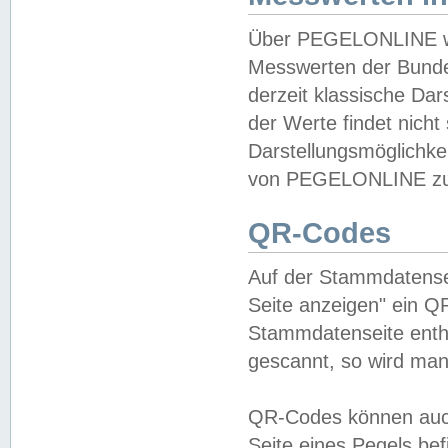
Über PEGELONLINE wer
Messwerten der Bundes
derzeit klassische Da
der Werte findet nicht 
Darstellungsmöglichkei
von PEGELONLINE zu 
QR-Codes
Auf der Stammdatensei
Seite anzeigen" ein Q
Stammdatenseite enthä
gescannt, so wird man
QR-Codes können auc
Seite eines Pegels be