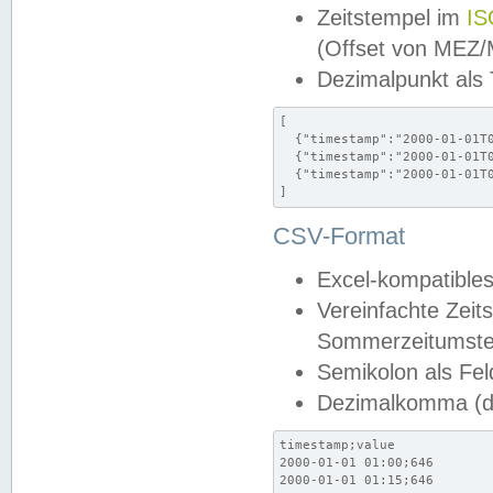
Zeitstempel im
IS
(Offset von MEZ
Dezimalpunkt als
[

  {"timestamp":"2000-01-01T0
  {"timestamp":"2000-01-01T0
  {"timestamp":"2000-01-01T0
]
CSV-Format
Excel-kompatibles
Vereinfachte Zeit
Sommerzeitumstel
Semikolon als Fel
Dezimalkomma (de
timestamp;value

2000-01-01 01:00;646

2000-01-01 01:15;646
