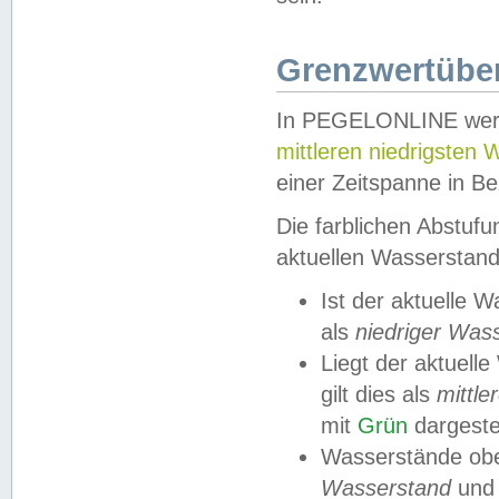
Grenzwertüber
In PEGELONLINE werde
mittleren niedrigsten
einer Zeitspanne in Be
Die farblichen Abstuf
aktuellen Wasserstand
Ist der aktuelle 
als
niedriger Was
Liegt der aktue
gilt dies als
mittle
mit
Grün
dargestel
Wasserstände obe
Wasserstand
und