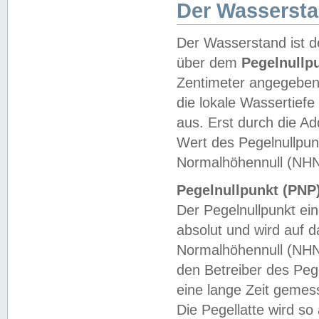
Der Wasserst
Der Wasserstand ist d
über dem
Pegelnullp
Zentimeter angegeben
die lokale Wassertie
aus. Erst durch die A
Wert des Pegelnullpun
Normalhöhennull (NHN
Pegelnullpunkt (PNP)
Der Pegelnullpunkt ei
absolut und wird auf
Normalhöhennull (NHN
den Betreiber des Pege
eine lange Zeit geme
Die Pegellatte wird s