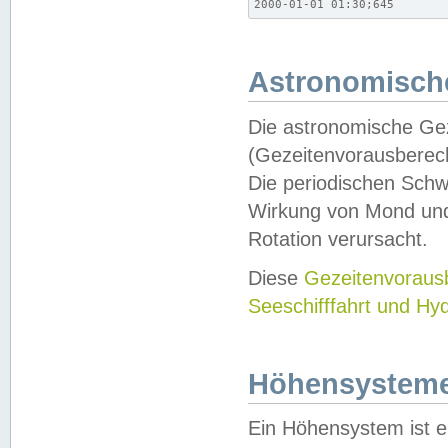
2000-01-01 01:30;645
Astronomische
Die astronomische Gez
(Gezeitenvorausberec
Die periodischen Schw
Wirkung von Mond und
Rotation verursacht.
Diese
Gezeitenvorau
Seeschifffahrt und Hy
Höhensystem
Ein Höhensystem ist e