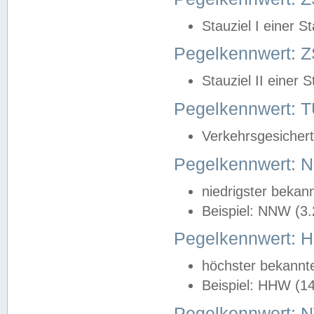
Stauziel I einer S
Pegelkennwert: Z
Stauziel II einer 
Pegelkennwert:
Verkehrsgesichert
Pegelkennwert:
niedrigster bekan
Beispiel: NNW (3
Pegelkennwert:
höchster bekannt
Beispiel: HHW (1
Pegelkennwert: 