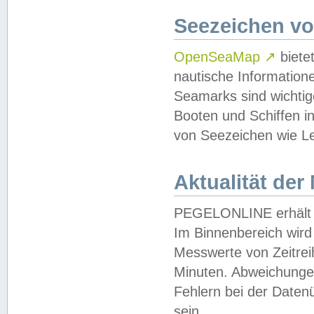
Seezeichen v
OpenSeaMap
↗
biete
nautische Information
Seamarks sind wichtig
Booten und Schiffen i
von Seezeichen wie Le
Aktualität der
PEGELONLINE erhält u
Im Binnenbereich wird 
Messwerte von Zeitreih
Minuten. Abweichungen
Fehlern bei der Daten
sein.