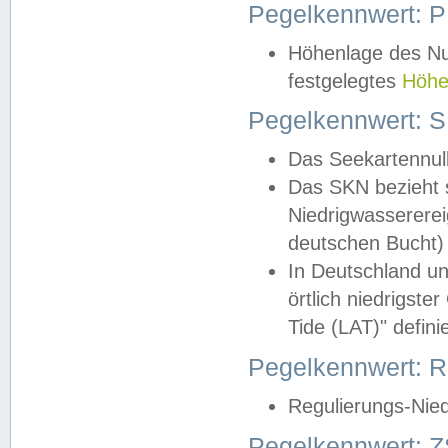
Pegelkennwert: 
Höhenlage des Nul
festgelegtes
Höhe
Pegelkennwert: 
Das Seekartennull
Das SKN bezieht s
Niedrigwassererei
deutschen Bucht) 
In Deutschland un
örtlich niedrigst
Tide (LAT)" definie
Pegelkennwert:
Regulierungs-Nie
Pegelkennwert: Z