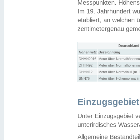
Messpunkten. Höhensy
Im 19. Jahrhundert wu
etabliert, an welchen 
zentimetergenau gem
Deutschland
Höhennetz
Bezeichnung
DHHN2016
Meter über Normalhöhennul
DHHN92
Meter über Normalhöhennul
DHHN12
Meter über Normalnull (m. 
SNN76
Meter über Höhennormal (m
Einzugsgebiet
Unter Einzugsgebiet v
unterirdisches Wasser
Allgemeine Bestandtei