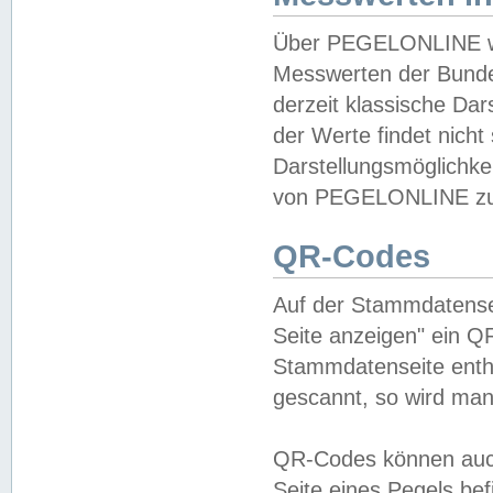
Über PEGELONLINE wer
Messwerten der Bundes
derzeit klassische Da
der Werte findet nicht 
Darstellungsmöglichkei
von PEGELONLINE zu 
QR-Codes
Auf der Stammdatensei
Seite anzeigen" ein Q
Stammdatenseite enthä
gescannt, so wird man
QR-Codes können auc
Seite eines Pegels be