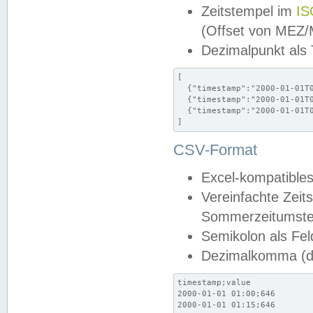
Zeitstempel im
IS
(Offset von MEZ
Dezimalpunkt als
[

  {"timestamp":"2000-01-01T0
  {"timestamp":"2000-01-01T0
  {"timestamp":"2000-01-01T0
]
CSV-Format
Excel-kompatibles
Vereinfachte Zeit
Sommerzeitumstel
Semikolon als Fel
Dezimalkomma (de
timestamp;value

2000-01-01 01:00;646

2000-01-01 01:15;646
