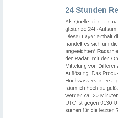
24 Stunden R
Als Quelle dient ein n
gleitende 24h-Aufsum
Dieser Layer enthält
handelt es sich um di
angeeichten“ Radarnie
der Radar- mit den O
Mittelung von Differe
Auflösung. Das Produk
Hochwasservorhersagez
räumlich hoch aufgelö
werden ca. 30 Minuten
UTC ist gegen 0130 UTC
stehen für die letzten