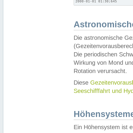
2000-01-01 01:30;645
Astronomische
Die astronomische Gez
(Gezeitenvorausberec
Die periodischen Schw
Wirkung von Mond und
Rotation verursacht.
Diese
Gezeitenvorau
Seeschifffahrt und Hy
Höhensystem
Ein Höhensystem ist e