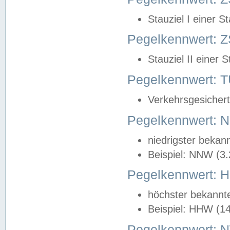
Stauziel I einer S
Pegelkennwert: Z
Stauziel II einer 
Pegelkennwert:
Verkehrsgesichert
Pegelkennwert:
niedrigster bekan
Beispiel: NNW (3
Pegelkennwert:
höchster bekannt
Beispiel: HHW (1
Pegelkennwert: 