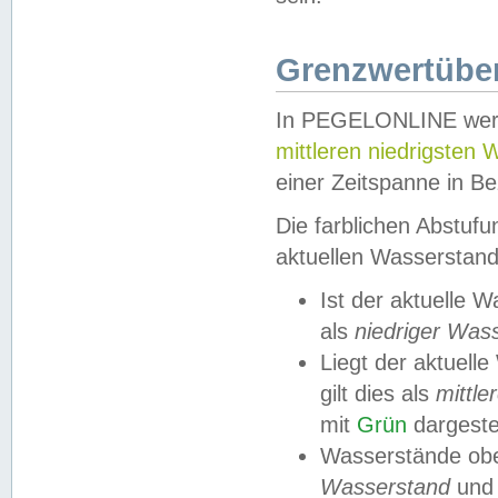
Grenzwertüber
In PEGELONLINE werde
mittleren niedrigsten
einer Zeitspanne in Be
Die farblichen Abstuf
aktuellen Wasserstand
Ist der aktuelle 
als
niedriger Was
Liegt der aktue
gilt dies als
mittle
mit
Grün
dargestel
Wasserstände obe
Wasserstand
und