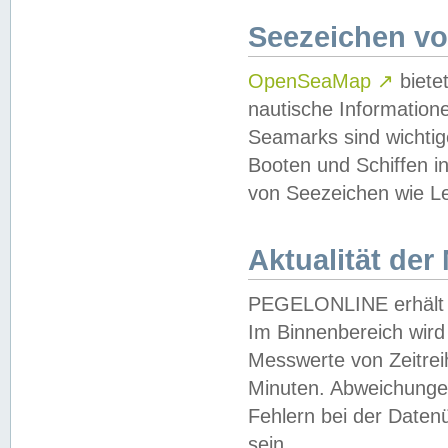
Seezeichen v
OpenSeaMap
↗
biete
nautische Information
Seamarks sind wichtig
Booten und Schiffen i
von Seezeichen wie Le
Aktualität der
PEGELONLINE erhält u
Im Binnenbereich wird 
Messwerte von Zeitreih
Minuten. Abweichungen
Fehlern bei der Daten
sein.