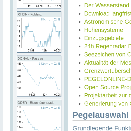
Der Wasserstand
Download langfris
RHEIN - Koblenz
Astronomische Gez
Höhensysteme
Einzugsgebiete
24h Regenradar
Seezeichen von 
DONAU - Passau
Aktualität der Me
Grenzwertübersch
PEGELONLINE-Di
Open Source Projek
Projektarbeit zur
Generierung von 
ODER - Eisenhüttenstadt
Pegelauswahl 
Grundlegende Funkti