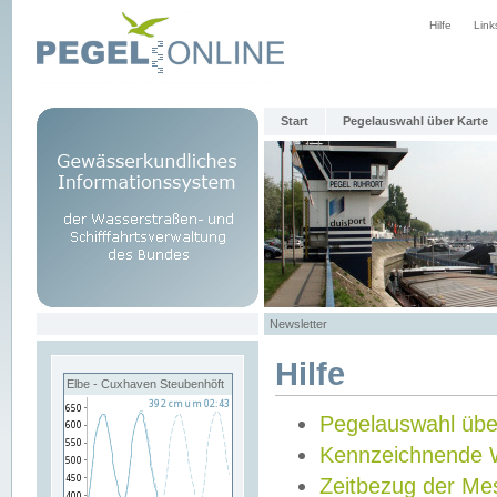
Hilfe
Link
Start
Pegelauswahl über Karte
Newsletter
Hilfe
Elbe - Cuxhaven Steubenhöft
Pegelauswahl übe
Kennzeichnende 
Zeitbezug der Me