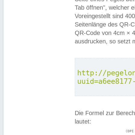
Tab öffnen", welcher 
Voreingestellt sind 4
Seitenlänge des QR-C
QR-Code von 4cm × 4c
ausdrucken, so setzt 
http://pegelo
uuid=a6ee8177
Die Formel zur Berech
lautet:
			(DPI × Druckkantenlänge in cm) ÷ 2,54 = Kantenlänge in Pixel
