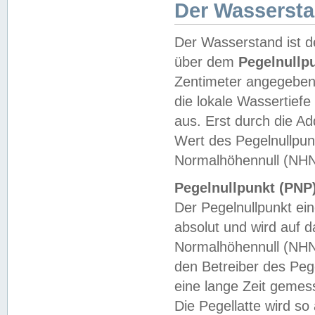
Der Wasserst
Der Wasserstand ist d
über dem
Pegelnullp
Zentimeter angegeben
die lokale Wassertie
aus. Erst durch die A
Wert des Pegelnullpun
Normalhöhennull (NHN
Pegelnullpunkt (PNP)
Der Pegelnullpunkt ei
absolut und wird auf
Normalhöhennull (NHN
den Betreiber des Pege
eine lange Zeit geme
Die Pegellatte wird s