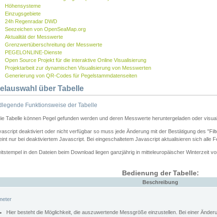
Höhensysteme
Einzugsgebiete
24h Regenradar DWD
Seezeichen von OpenSeaMap.org
Aktualität der Messwerte
Grenzwertüberschreitung der Messwerte
PEGELONLINE-Dienste
Open Source Projekt für die interaktive Online Visualisierung
Projektarbeit zur dynamischen Visualisierung von Messwerten
Generierung von QR-Codes für Pegelstammdatenseiten
elauswahl über Tabelle
legende Funktionsweise der Tabelle
die Tabelle können Pegel gefunden werden und deren Messwerte heruntergeladen oder visuali
vascript deaktiviert oder nicht verfügbar so muss jede Änderung mit der Bestätigung des "Filt
int nur bei deaktiviertem Javascript. Bei eingeschaltetem Javascript aktualisieren sich alle 
itstempel in den Dateien beim Download liegen ganzjährig in mitteleuropäischer Winterzeit vo
Bedienung der Tabelle:
Beschreibung
meter
Hier besteht die Möglichkeit, die auszuwertende Messgröße einzustellen. Bei einer Ände