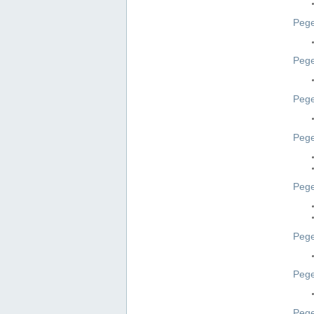
Pege
Pege
Peg
Pege
Pege
Pege
Pege
Peg