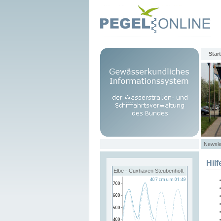
Start
Newsle
Hilf
Elbe - Cuxhaven Steubenhöft