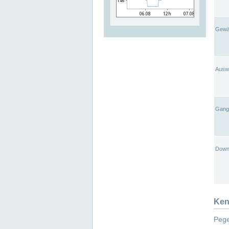
Gewä
Ausw
Gangl
Down
Ken
Pege