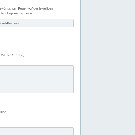
wünschten Pegel. Auf der jeweiligen
 der Diagrammanzeige.
load-Prozess.
MEZ/MESZ zu UTC)
lung)