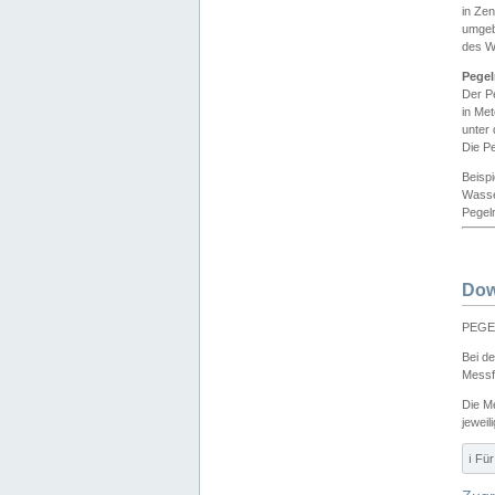
in Ze
umgeb
des W
Pegel
Der P
in Me
unter
Die Pe
Beisp
Wasse
Pegeln
Dow
PEGEL
Bei d
Messf
Die M
jeweil
ℹ️ F