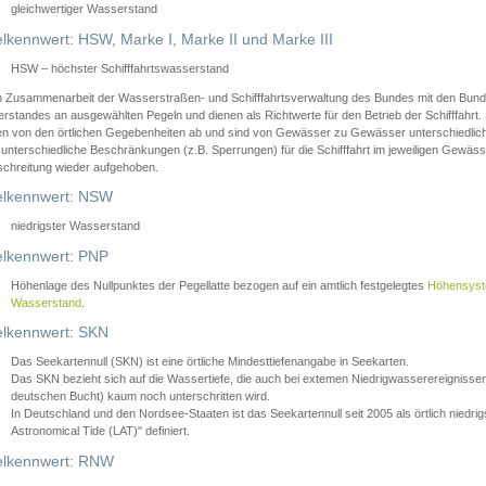
gleichwertiger Wasserstand
lkennwert: HSW, Marke I, Marke II und Marke III
HSW – höchster Schifffahrtswasserstand
in Zusammenarbeit der Wasserstraßen- und Schifffahrtsverwaltung des Bundes mit den Bund
standes an ausgewählten Pegeln und dienen als Richtwerte für den Betrieb der Schifffahrt. 
n von den örtlichen Gegebenheiten ab und sind von Gewässer zu Gewässer unterschiedlich
 unterschiedliche Beschränkungen (z.B. Sperrungen) für die Schifffahrt im jeweiligen Gewäss
schreitung wieder aufgehoben.
lkennwert: NSW
niedrigster Wasserstand
lkennwert: PNP
Höhenlage des Nullpunktes der Pegellatte bezogen auf ein amtlich festgelegtes
Höhensys
Wasserstand
.
lkennwert: SKN
Das Seekartennull (SKN) ist eine örtliche Mindesttiefenangabe in Seekarten.
Das SKN bezieht sich auf die Wassertiefe, die auch bei extemen Niedrigwasserereignissen
deutschen Bucht) kaum noch unterschritten wird.
In Deutschland und den Nordsee-Staaten ist das Seekartennull seit 2005 als örtlich nie
Astronomical Tide (LAT)" definiert.
lkennwert: RNW