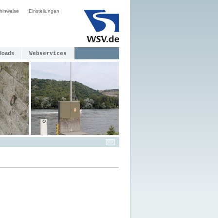
hinweise
Einstellungen
loads
Webservices