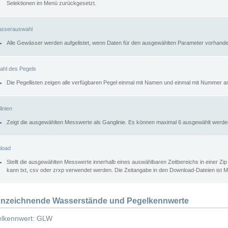
Selektionen im Menü zurückgesetzt.
sserauswahl
Alle Gewässer werden aufgelistet, wenn Daten für den ausgewählten Parameter vorhande
ahl des Pegels
Die Pegellisten zeigen alle verfügbaren Pegel einmal mit Namen und einmal mit Nummer a
inien
Zeigt die ausgewählten Messwerte als Ganglinie. Es können maximal 6 ausgewählt werde
load
Stellt die ausgewählten Messwerte innerhalb eines auswählbaren Zeitbereichs in einer Zi
kann txt, csv oder zrxp verwendet werden. Die Zeitangabe in den Download-Dateien ist 
nzeichnende Wasserstände und Pegelkennwerte
lkennwert: GLW