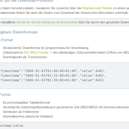
iff auf die Download-Funktion
e Daten herunterzuladen, navigieren Sie zunächst über die
Pegelauswahl-Tabelle
zu einem ge
datenseite finden Sie dann die Option zum Download der historischen Messdaten unterhalb
ne detaillierte
Schritt-für-Schritt-Anleitung mit Screenshots
führt Sie durch den gesamten Down
ügbare Datenformate
-Format
Strukturiertes Datenformat für programmatische Verarbeitung
Zeitstempel im
ISO 8601-Format
↗
mit vollständigen Zeitzoneninformation (Offset von 
Dezimalpunkt als Trennzeichen
"timestamp":"2000-01-01T01:00:00+01:00","value":646},

"timestamp":"2000-01-01T01:15:00+01:00","value":646},

"timestamp":"2000-01-01T01:30:00+01:00","value":645}

Format
Excel-kompatibles Tabellenformat
Vereinfachte Zeitstempeldarstellung in gesetzlicher Zeit (MEZ/MESZ mit Sommerzeitumstel
Semikolon als Feldtrenner
Dezimalkomma (deutsche Notation)
estamp;value
