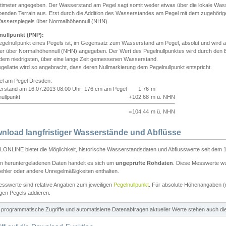
ntimeter angegeben. Der Wasserstand am Pegel sagt somit weder etwas über die lokale Wa
enden Terrain aus. Erst durch die Addition des Wasserstandes am Pegel mit dem zugehörig
asserspiegels über Normalhöhennull (NHN).
nullpunkt (PNP):
egelnullpunkt eines Pegels ist, im Gegensatz zum Wasserstand am Pegel, absolut und wir
ter über Normalhöhennull (NHN) angegeben. Der Wert des Pegelnullpunktes wird durch den Bet
 dem niedrigsten, über eine lange Zeit gemessenen Wasserstand.
gellatte wird so angebracht, dass deren Nullmarkierung dem Pegelnullpunkt entspricht.
iel am Pegel Dresden:
rstand am 16.07.2013 08:00 Uhr: 176 cm am Pegel
1,76
m
ullpunkt
+
102,68
m ü. NHN
=
104,44
m ü. NHN
nload langfristiger Wasserstände und Abflüsse
ONLINE bietet die Möglichkeit, historische Wasserstandsdaten und Abflusswerte seit dem 1
en heruntergeladenen Daten handelt es sich um
ungeprüfte Rohdaten
. Diese Messwerte wur
ehler oder andere Unregelmäßigkeiten enthalten.
esswerte sind relative Angaben zum jeweiligen
Pegelnullpunkt
. Für absolute Höhenangaben 
igen Pegels addieren.
ür programmatische Zugriffe und automatisierte Datenabfragen aktueller Werte stehen auch d