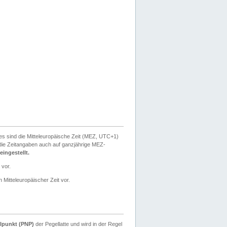
ies sind die Mitteleuropäische Zeit (MEZ, UTC+1)
ie Zeitangaben auch auf ganzjährige MEZ-
ingestellt.
 vor.
 Mitteleuropäischer Zeit vor.
lpunkt (PNP)
der Pegellatte und wird in der Regel