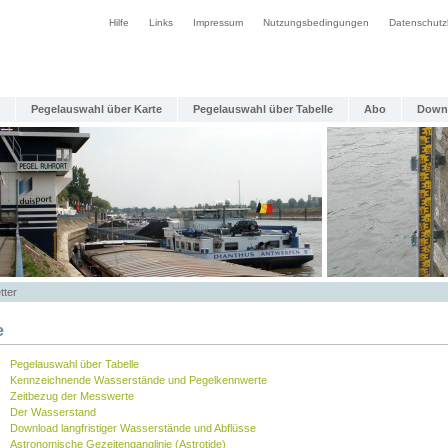
Hilfe
Links
Impressum
Nutzungsbedingungen
Datenschutz
Pegelauswahl über Karte
Pegelauswahl über Tabelle
Abo
Down
tter
e
Pegelauswahl über Tabelle
Kennzeichnende Wasserstände und Pegelkennwerte
Zeitbezug der Messwerte
Der Wasserstand
Download langfristiger Wasserstände und Abflüsse
Astronomische Gezeitenganglinie (Astrotide)