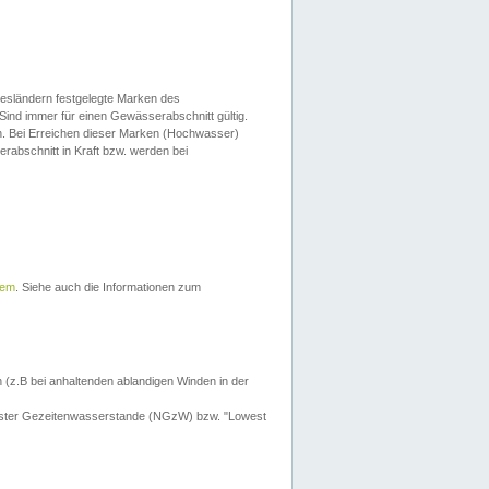
esländern festgelegte Marken des
Sind immer für einen Gewässerabschnitt gültig.
. Bei Erreichen dieser Marken (Hochwasser)
erabschnitt in Kraft bzw. werden bei
tem
. Siehe auch die Informationen zum
 (z.B bei anhaltenden ablandigen Winden in der
drigster Gezeitenwasserstande (NGzW) bzw. "Lowest