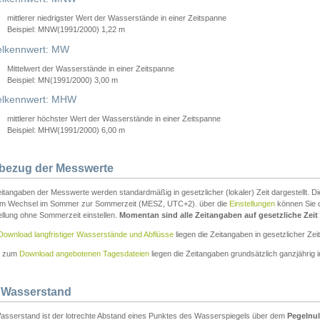
mittlerer niedrigster Wert der Wasserstände in einer Zeitspanne
Beispiel: MNW(1991/2000) 1,22 m
lkennwert: MW
Mittelwert der Wasserstände in einer Zeitspanne
Beispiel: MN(1991/2000) 3,00 m
elkennwert: MHW
mittlerer höchster Wert der Wasserstände in einer Zeitspanne
Beispiel: MHW(1991/2000) 6,00 m
tbezug der Messwerte
itangaben der Messwerte werden standardmäßig in gesetzlicher (lokaler) Zeit dargestellt. D
em Wechsel im Sommer zur Sommerzeit (MESZ, UTC+2). über die
Einstellungen
können Sie d
ellung ohne Sommerzeit einstellen.
Momentan sind alle Zeitangaben auf gesetzliche Zeit e
Download langfristiger Wasserstände und Abflüsse
liegen die Zeitangaben in gesetzlicher Zeit
n zum
Download angebotenen Tagesdateien
liegen die Zeitangaben grundsätzlich ganzjährig in
 Wasserstand
asserstand ist der lotrechte Abstand eines Punktes des Wasserspiegels über dem
Pegelnul