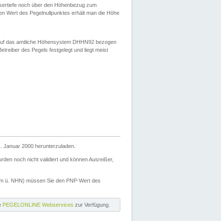
ssertiefe noch über den Höhenbezug zum
en Wert des Pegelnullpunktes erhält man die Höhe
d auf das amtliche Höhensystem DHHN92 bezogen
reiber des Pegels festgelegt und liegt meist
. Januar 2000 herunterzuladen.
den noch nicht validiert und können Ausreißer,
(m ü. NHN) müssen Sie den PNP-Wert des
ie
PEGELONLINE Webservices
zur Verfügung.