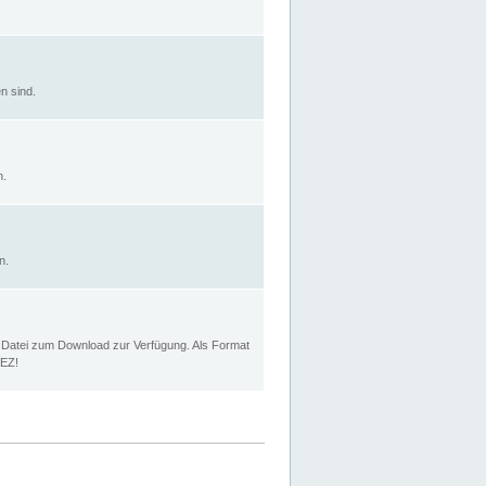
n sind.
n.
n.
p Datei zum Download zur Verfügung. Als Format
MEZ!