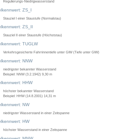
Regulierungs-Niedrigwasserstand
lkennwert: ZS_I
Stauziel I einer Staustufe (Normalstau)
lkennwert: ZS_II
Stauziel II einer Staustufe (Höchststau)
elkennwert: TUGLW
Verkehrsgesicherte Fahrrinnentiefe unter GlW (Tiefe unter GlW)
lkennwert: NNW
niedrigster bekannter Wasserstand
Beispiel: NNW (3.2.1942) 9,30 m
lkennwert: HHW
höchster bekannter Wasserstand
Beispiel: HHW (14.8.2001) 14,31 m
lkennwert: NW
niedrigster Wasserstand in einer Zeitspanne
lkennwert: HW
höchster Wasserstand in einer Zeitspanne
elkennwert: MNW