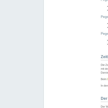
Pege
Peg
Zei
Die Ze
mit d
Darst
Beim
In de
Der
Der W