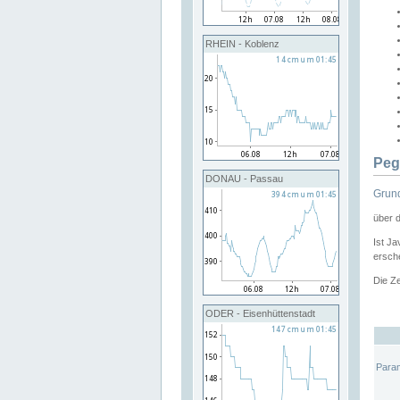
RHEIN - Koblenz
Peg
DONAU - Passau
Grund
über 
Ist Ja
ersche
Die Ze
ODER - Eisenhüttenstadt
Para