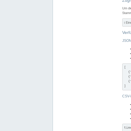
Zugr
Um di
Stamm
ℹ️ Ei
Verf
JSON
[

  {
  {
  {
]
CSV-
tim