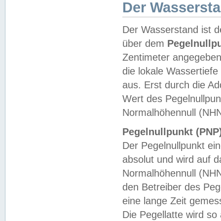
Der Wasserst
Der Wasserstand ist d
über dem
Pegelnullp
Zentimeter angegeben
die lokale Wassertie
aus. Erst durch die A
Wert des Pegelnullpun
Normalhöhennull (NHN
Pegelnullpunkt (PNP)
Der Pegelnullpunkt ei
absolut und wird auf
Normalhöhennull (NHN
den Betreiber des Pege
eine lange Zeit geme
Die Pegellatte wird s