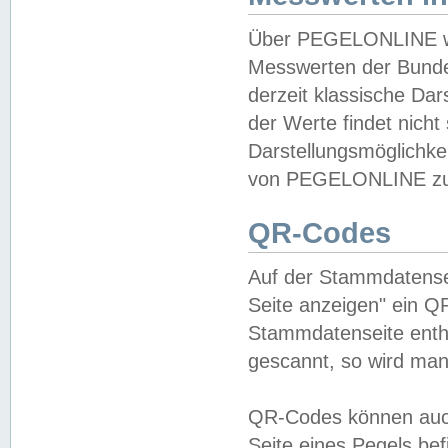
Über PEGELONLINE wer
Messwerten der Bundes
derzeit klassische Da
der Werte findet nicht 
Darstellungsmöglichkei
von PEGELONLINE zu 
QR-Codes
Auf der Stammdatensei
Seite anzeigen" ein Q
Stammdatenseite enthä
gescannt, so wird man
QR-Codes können auc
Seite eines Pegels be