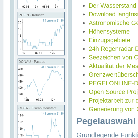
Der Wasserstand
Download langfris
RHEIN - Koblenz
Astronomische Gez
Höhensysteme
Einzugsgebiete
24h Regenradar
Seezeichen von 
DONAU - Passau
Aktualität der Me
Grenzwertübersch
PEGELONLINE-Di
Open Source Projek
Projektarbeit zur
Generierung von 
ODER - Eisenhüttenstadt
Pegelauswahl 
Grundlegende Funkti