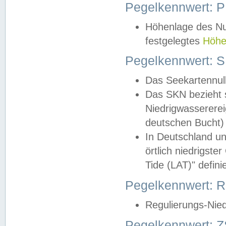
Pegelkennwert: 
Höhenlage des Nul
festgelegtes
Höhe
Pegelkennwert: 
Das Seekartennull
Das SKN bezieht s
Niedrigwassererei
deutschen Bucht) 
In Deutschland un
örtlich niedrigst
Tide (LAT)" definie
Pegelkennwert:
Regulierungs-Nie
Pegelkennwert: Z