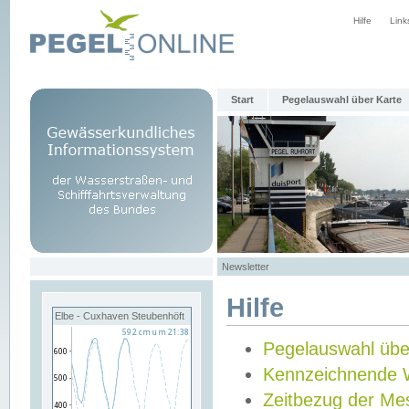
Hilfe
Link
Start
Pegelauswahl über Karte
Newsletter
Hilfe
Elbe - Cuxhaven Steubenhöft
Pegelauswahl übe
Kennzeichnende 
Zeitbezug der Me