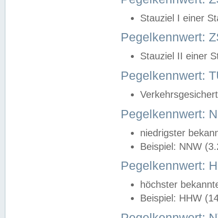
Stauziel I einer S
Pegelkennwert: Z
Stauziel II einer 
Pegelkennwert:
Verkehrsgesichert
Pegelkennwert:
niedrigster bekan
Beispiel: NNW (3
Pegelkennwert:
höchster bekannt
Beispiel: HHW (1
Pegelkennwert: 