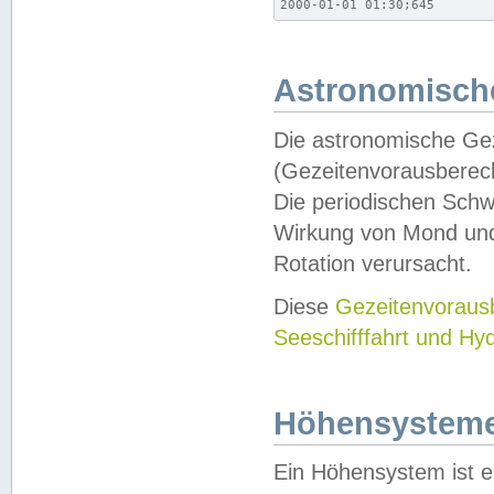
2000-01-01 01:30;645
Astronomische
Die astronomische Gez
(Gezeitenvorausberec
Die periodischen Schw
Wirkung von Mond und
Rotation verursacht.
Diese
Gezeitenvorau
Seeschifffahrt und Hy
Höhensystem
Ein Höhensystem ist e