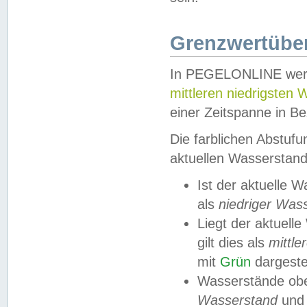
Grenzwertüber
In PEGELONLINE werde
mittleren niedrigsten
einer Zeitspanne in Be
Die farblichen Abstuf
aktuellen Wasserstand
Ist der aktuelle 
als
niedriger Was
Liegt der aktue
gilt dies als
mittle
mit
Grün
dargestel
Wasserstände obe
Wasserstand
und