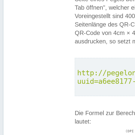
Tab öffnen", welcher 
Voreingestellt sind 4
Seitenlänge des QR-C
QR-Code von 4cm × 4c
ausdrucken, so setzt 
http://pegelo
uuid=a6ee8177
Die Formel zur Berech
lautet:
			(DPI × Druckkantenlänge in cm) ÷ 2,54 = Kantenlänge in Pixel
