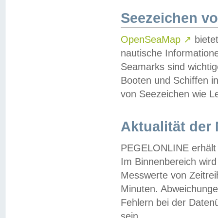
Seezeichen v
OpenSeaMap
↗
biete
nautische Information
Seamarks sind wichtig
Booten und Schiffen i
von Seezeichen wie Le
Aktualität der
PEGELONLINE erhält u
Im Binnenbereich wird 
Messwerte von Zeitreih
Minuten. Abweichungen
Fehlern bei der Daten
sein.