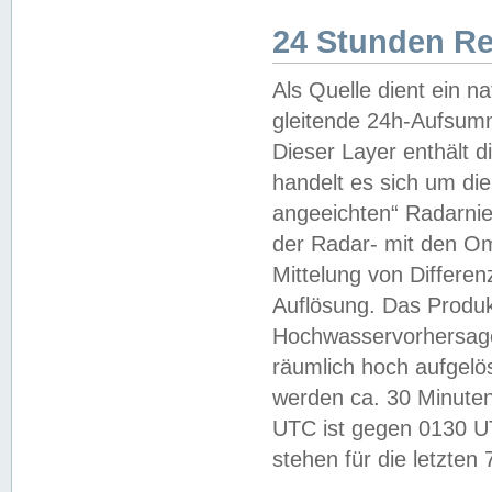
24 Stunden R
Als Quelle dient ein n
gleitende 24h-Aufsum
Dieser Layer enthält
handelt es sich um di
angeeichten“ Radarnie
der Radar- mit den O
Mittelung von Differe
Auflösung. Das Produk
Hochwasservorhersagez
räumlich hoch aufgelö
werden ca. 30 Minuten
UTC ist gegen 0130 UTC
stehen für die letzten