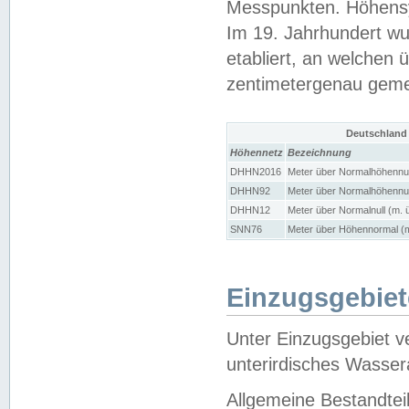
Messpunkten. Höhensy
Im 19. Jahrhundert wu
etabliert, an welchen 
zentimetergenau gem
Deutschland
Höhennetz
Bezeichnung
DHHN2016
Meter über Normalhöhennul
DHHN92
Meter über Normalhöhennul
DHHN12
Meter über Normalnull (m. 
SNN76
Meter über Höhennormal (m
Einzugsgebiet
Unter Einzugsgebiet v
unterirdisches Wasser
Allgemeine Bestandtei