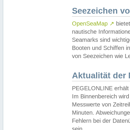
Seezeichen v
OpenSeaMap
↗
biete
nautische Information
Seamarks sind wichtig
Booten und Schiffen i
von Seezeichen wie Le
Aktualität der
PEGELONLINE erhält u
Im Binnenbereich wird 
Messwerte von Zeitreih
Minuten. Abweichungen
Fehlern bei der Daten
sein.