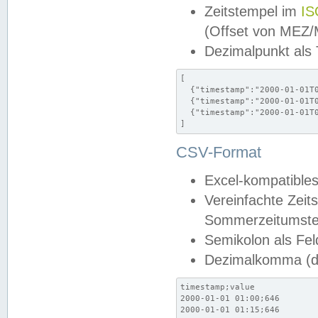
Zeitstempel im
IS
(Offset von MEZ
Dezimalpunkt als
[

  {"timestamp":"2000-01-01T0
  {"timestamp":"2000-01-01T0
  {"timestamp":"2000-01-01T0
]
CSV-Format
Excel-kompatibles
Vereinfachte Zeit
Sommerzeitumstel
Semikolon als Fel
Dezimalkomma (de
timestamp;value

2000-01-01 01:00;646

2000-01-01 01:15;646
