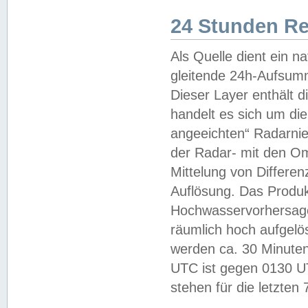
24 Stunden R
Als Quelle dient ein n
gleitende 24h-Aufsum
Dieser Layer enthält
handelt es sich um di
angeeichten“ Radarnie
der Radar- mit den O
Mittelung von Differe
Auflösung. Das Produk
Hochwasservorhersagez
räumlich hoch aufgelö
werden ca. 30 Minuten
UTC ist gegen 0130 UTC
stehen für die letzten