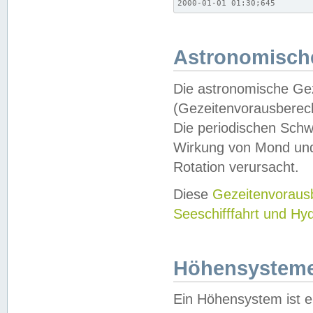
2000-01-01 01:30;645
Astronomische
Die astronomische Gez
(Gezeitenvorausberec
Die periodischen Schw
Wirkung von Mond und
Rotation verursacht.
Diese
Gezeitenvorau
Seeschifffahrt und Hy
Höhensystem
Ein Höhensystem ist e