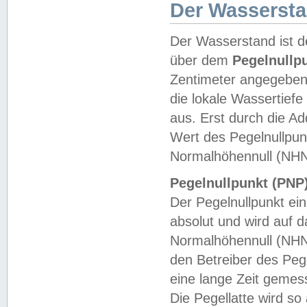
Der Wasserst
Der Wasserstand ist d
über dem
Pegelnullp
Zentimeter angegeben
die lokale Wassertie
aus. Erst durch die A
Wert des Pegelnullpun
Normalhöhennull (NHN
Pegelnullpunkt (PNP)
Der Pegelnullpunkt ei
absolut und wird auf
Normalhöhennull (NHN
den Betreiber des Pege
eine lange Zeit geme
Die Pegellatte wird s