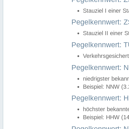
Stauziel I einer S
Pegelkennwert: Z
Stauziel II einer 
Pegelkennwert:
Verkehrsgesichert
Pegelkennwert:
niedrigster bekan
Beispiel: NNW (3
Pegelkennwert:
höchster bekannt
Beispiel: HHW (1
Pegelkennwert: 