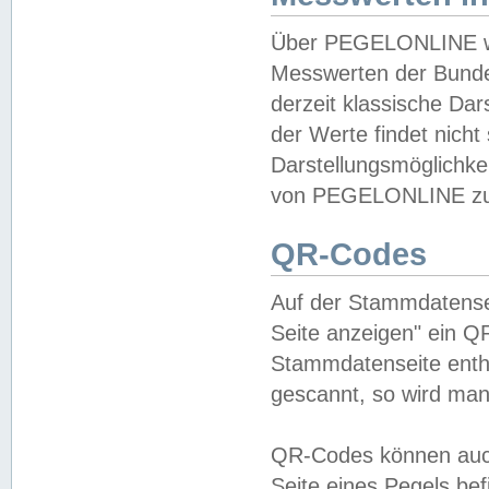
Über PEGELONLINE wer
Messwerten der Bundes
derzeit klassische Da
der Werte findet nicht 
Darstellungsmöglichkei
von PEGELONLINE zu 
QR-Codes
Auf der Stammdatensei
Seite anzeigen" ein Q
Stammdatenseite enthä
gescannt, so wird man
QR-Codes können auc
Seite eines Pegels be