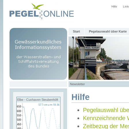
Hilfe
Link
Start
Pegelauswahl über Karte
Newsletter
Hilfe
Elbe - Cuxhaven Steubenhöft
Pegelauswahl übe
Kennzeichnende 
Zeitbezug der Me