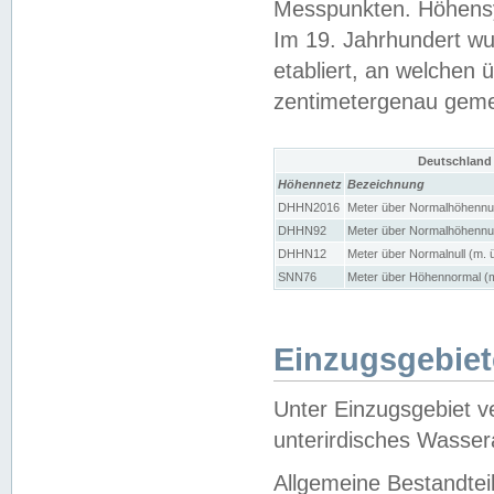
Messpunkten. Höhensy
Im 19. Jahrhundert wu
etabliert, an welchen 
zentimetergenau gem
Deutschland
Höhennetz
Bezeichnung
DHHN2016
Meter über Normalhöhennul
DHHN92
Meter über Normalhöhennul
DHHN12
Meter über Normalnull (m. 
SNN76
Meter über Höhennormal (m
Einzugsgebiet
Unter Einzugsgebiet v
unterirdisches Wasser
Allgemeine Bestandtei