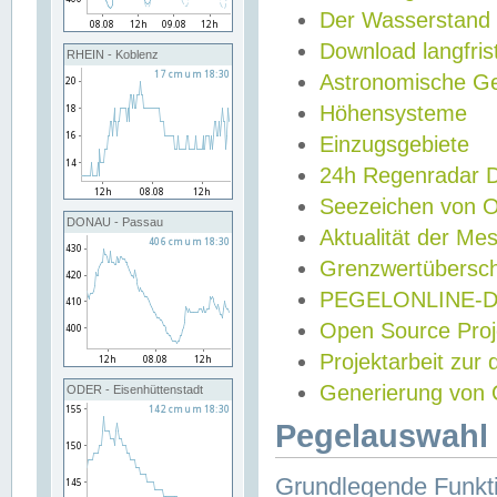
Der Wasserstand
Download langfris
RHEIN - Koblenz
Astronomische Gez
Höhensysteme
Einzugsgebiete
24h Regenradar
Seezeichen von 
DONAU - Passau
Aktualität der Me
Grenzwertübersch
PEGELONLINE-Di
Open Source Projek
Projektarbeit zur
Generierung von 
ODER - Eisenhüttenstadt
Pegelauswahl 
Grundlegende Funkti