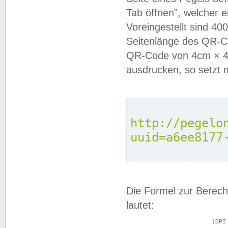
Tab öffnen", welcher 
Voreingestellt sind 4
Seitenlänge des QR-C
QR-Code von 4cm × 4c
ausdrucken, so setzt 
http://pegelo
uuid=a6ee8177
Die Formel zur Berech
lautet:
			(DPI × Druckkantenlänge in cm) ÷ 2,54 = Kantenlänge in Pixel
