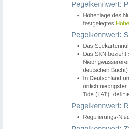
Pegelkennwert: 
Höhenlage des Nul
festgelegtes
Höhe
Pegelkennwert: 
Das Seekartennull
Das SKN bezieht s
Niedrigwassererei
deutschen Bucht) 
In Deutschland un
örtlich niedrigst
Tide (LAT)" definie
Pegelkennwert:
Regulierungs-Nie
Pegelkennwert: Z