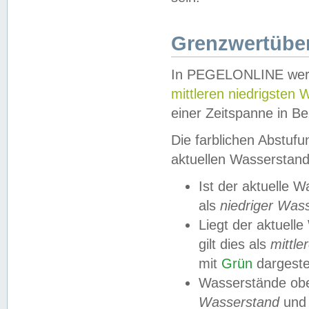
Grenzwertüber
In PEGELONLINE werde
mittleren niedrigsten
einer Zeitspanne in Be
Die farblichen Abstuf
aktuellen Wasserstand
Ist der aktuelle 
als
niedriger Was
Liegt der aktue
gilt dies als
mittle
mit
Grün
dargestel
Wasserstände obe
Wasserstand
und