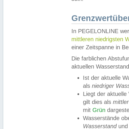
Grenzwertüber
In PEGELONLINE werde
mittleren niedrigsten
einer Zeitspanne in Be
Die farblichen Abstuf
aktuellen Wasserstand
Ist der aktuelle 
als
niedriger Was
Liegt der aktue
gilt dies als
mittle
mit
Grün
dargestel
Wasserstände obe
Wasserstand
und