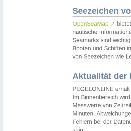
Seezeichen v
OpenSeaMap
↗
biete
nautische Information
Seamarks sind wichtig
Booten und Schiffen i
von Seezeichen wie Le
Aktualität der
PEGELONLINE erhält u
Im Binnenbereich wird 
Messwerte von Zeitreih
Minuten. Abweichungen
Fehlern bei der Daten
sein.