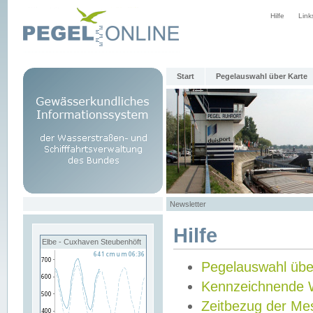
Hilfe
Link
Start
Pegelauswahl über Karte
Newsletter
Hilfe
Elbe - Cuxhaven Steubenhöft
Pegelauswahl übe
Kennzeichnende 
Zeitbezug der Me