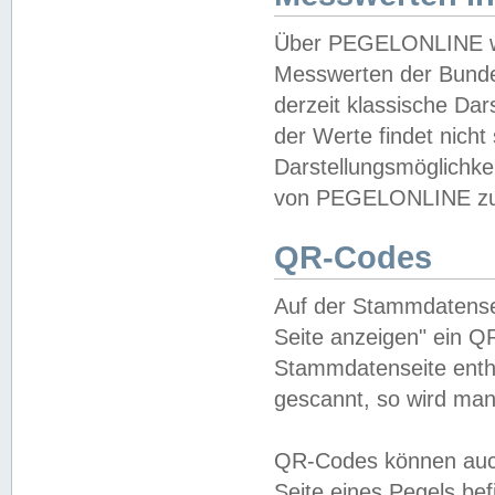
Über PEGELONLINE wer
Messwerten der Bundes
derzeit klassische Da
der Werte findet nicht 
Darstellungsmöglichkei
von PEGELONLINE zu 
QR-Codes
Auf der Stammdatensei
Seite anzeigen" ein Q
Stammdatenseite enthä
gescannt, so wird man
QR-Codes können auc
Seite eines Pegels be