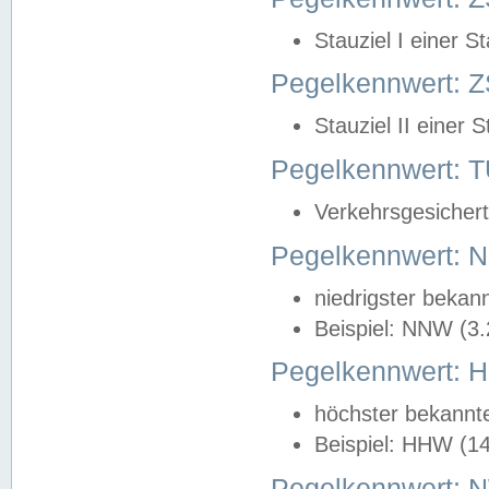
Stauziel I einer S
Pegelkennwert: Z
Stauziel II einer 
Pegelkennwert:
Verkehrsgesichert
Pegelkennwert:
niedrigster bekan
Beispiel: NNW (3
Pegelkennwert:
höchster bekannt
Beispiel: HHW (1
Pegelkennwert: 