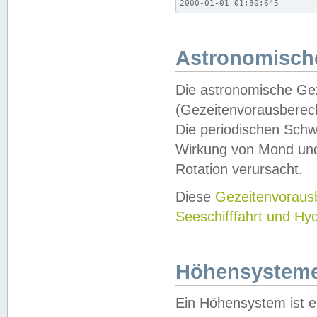
2000-01-01 01:30;645
Astronomische
Die astronomische Gez
(Gezeitenvorausberec
Die periodischen Schw
Wirkung von Mond und
Rotation verursacht.
Diese
Gezeitenvorau
Seeschifffahrt und Hy
Höhensystem
Ein Höhensystem ist e