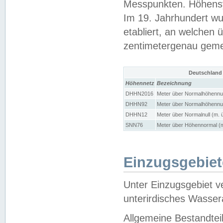
Messpunkten. Höhensy
Im 19. Jahrhundert wu
etabliert, an welchen 
zentimetergenau gem
Deutschland
Höhennetz
Bezeichnung
DHHN2016
Meter über Normalhöhennul
DHHN92
Meter über Normalhöhennul
DHHN12
Meter über Normalnull (m. 
SNN76
Meter über Höhennormal (m
Einzugsgebiet
Unter Einzugsgebiet v
unterirdisches Wasser
Allgemeine Bestandtei