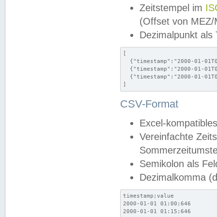
Zeitstempel im
IS
(Offset von MEZ
Dezimalpunkt als
[

  {"timestamp":"2000-01-01T0
  {"timestamp":"2000-01-01T0
  {"timestamp":"2000-01-01T0
]
CSV-Format
Excel-kompatibles
Vereinfachte Zeit
Sommerzeitumstel
Semikolon als Fel
Dezimalkomma (de
timestamp;value

2000-01-01 01:00;646

2000-01-01 01:15;646
