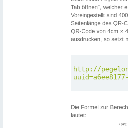
Tab öffnen", welcher 
Voreingestellt sind 4
Seitenlänge des QR-C
QR-Code von 4cm × 4c
ausdrucken, so setzt 
http://pegelo
uuid=a6ee8177
Die Formel zur Berech
lautet:
			(DPI × Druckkantenlänge in cm) ÷ 2,54 = Kantenlänge in Pixel
