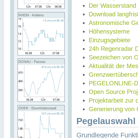
Der Wasserstand
Download langfris
RHEIN - Koblenz
Astronomische Gez
Höhensysteme
Einzugsgebiete
24h Regenradar
Seezeichen von 
DONAU - Passau
Aktualität der Me
Grenzwertübersch
PEGELONLINE-Di
Open Source Projek
Projektarbeit zur
Generierung von 
ODER - Eisenhüttenstadt
Pegelauswahl 
Grundlegende Funkti