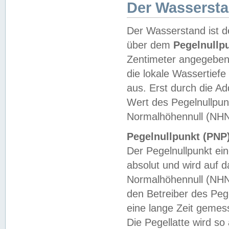
Der Wasserst
Der Wasserstand ist d
über dem
Pegelnullp
Zentimeter angegeben
die lokale Wassertie
aus. Erst durch die A
Wert des Pegelnullpun
Normalhöhennull (NHN
Pegelnullpunkt (PNP)
Der Pegelnullpunkt ei
absolut und wird auf
Normalhöhennull (NHN
den Betreiber des Pege
eine lange Zeit geme
Die Pegellatte wird s