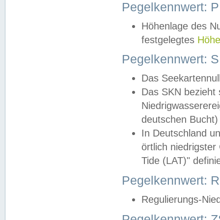
Pegelkennwert: 
Höhenlage des Nul
festgelegtes
Höhe
Pegelkennwert: 
Das Seekartennull
Das SKN bezieht s
Niedrigwassererei
deutschen Bucht) 
In Deutschland un
örtlich niedrigst
Tide (LAT)" definie
Pegelkennwert:
Regulierungs-Nie
Pegelkennwert: Z