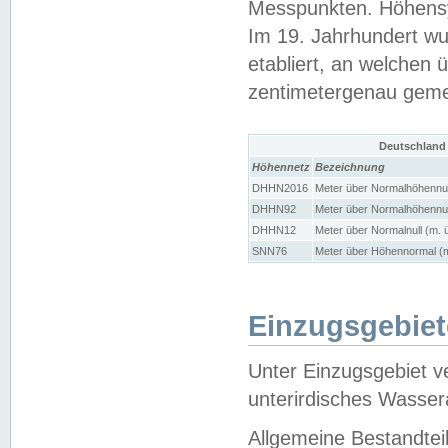
Messpunkten. Höhensy
Im 19. Jahrhundert wu
etabliert, an welchen 
zentimetergenau gem
Deutschland
Höhennetz
Bezeichnung
DHHN2016
Meter über Normalhöhennul
DHHN92
Meter über Normalhöhennul
DHHN12
Meter über Normalnull (m. 
SNN76
Meter über Höhennormal (m
Einzugsgebiet
Unter Einzugsgebiet v
unterirdisches Wasser
Allgemeine Bestandtei