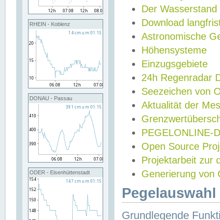
Der Wasserstand
Download langfris
RHEIN - Koblenz
Astronomische Gez
Höhensysteme
Einzugsgebiete
24h Regenradar
Seezeichen von 
DONAU - Passau
Aktualität der Me
Grenzwertübersch
PEGELONLINE-Di
Open Source Projek
Projektarbeit zur
Generierung von 
ODER - Eisenhüttenstadt
Pegelauswahl 
Grundlegende Funkti