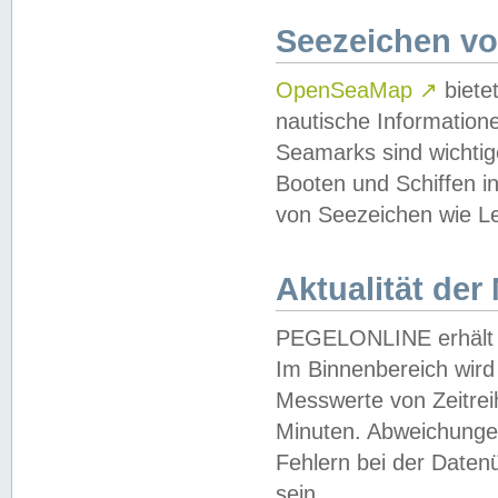
Seezeichen v
OpenSeaMap
↗
biete
nautische Information
Seamarks sind wichtig
Booten und Schiffen i
von Seezeichen wie Le
Aktualität der
PEGELONLINE erhält u
Im Binnenbereich wird 
Messwerte von Zeitreih
Minuten. Abweichungen
Fehlern bei der Daten
sein.