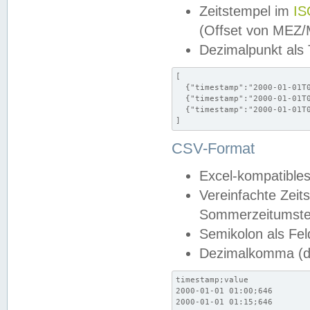
Zeitstempel im
IS
(Offset von MEZ
Dezimalpunkt als
[

  {"timestamp":"2000-01-01T0
  {"timestamp":"2000-01-01T0
  {"timestamp":"2000-01-01T0
]
CSV-Format
Excel-kompatibles
Vereinfachte Zeit
Sommerzeitumstel
Semikolon als Fel
Dezimalkomma (de
timestamp;value

2000-01-01 01:00;646

2000-01-01 01:15;646
