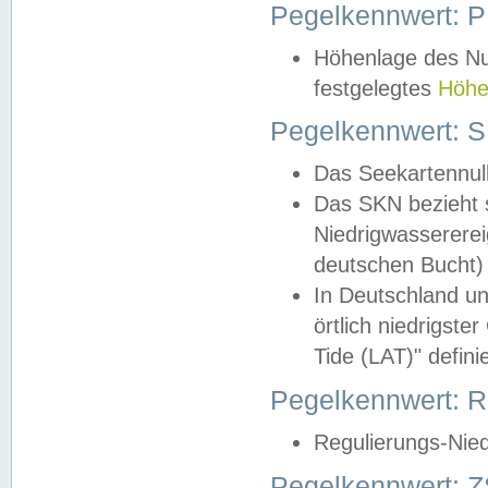
Pegelkennwert: 
Höhenlage des Nul
festgelegtes
Höhe
Pegelkennwert: 
Das Seekartennull
Das SKN bezieht s
Niedrigwassererei
deutschen Bucht) 
In Deutschland un
örtlich niedrigst
Tide (LAT)" definie
Pegelkennwert:
Regulierungs-Nie
Pegelkennwert: Z