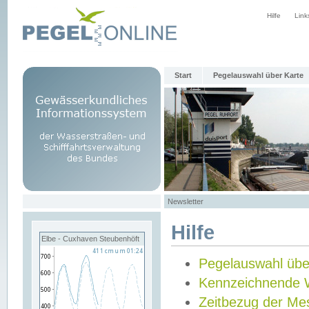
Hilfe
Link
Start
Pegelauswahl über Karte
Newsletter
Hilfe
Elbe - Cuxhaven Steubenhöft
Pegelauswahl übe
Kennzeichnende 
Zeitbezug der Me