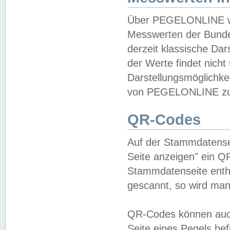
Über PEGELONLINE wer
Messwerten der Bundes
derzeit klassische Da
der Werte findet nicht 
Darstellungsmöglichkei
von PEGELONLINE zu 
QR-Codes
Auf der Stammdatensei
Seite anzeigen" ein Q
Stammdatenseite enthä
gescannt, so wird man
QR-Codes können auc
Seite eines Pegels be