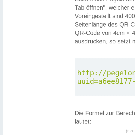
Tab öffnen", welcher 
Voreingestellt sind 4
Seitenlänge des QR-C
QR-Code von 4cm × 4c
ausdrucken, so setzt 
http://pegelo
uuid=a6ee8177
Die Formel zur Berech
lautet:
			(DPI × Druckkantenlänge in cm) ÷ 2,54 = Kantenlänge in Pixel
