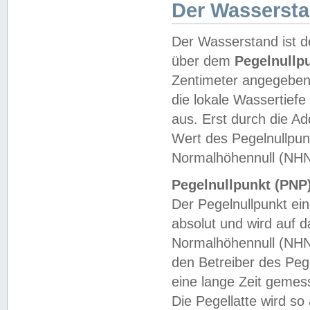
Der Wasserst
Der Wasserstand ist d
über dem
Pegelnullp
Zentimeter angegeben
die lokale Wassertie
aus. Erst durch die A
Wert des Pegelnullpun
Normalhöhennull (NHN
Pegelnullpunkt (PNP)
Der Pegelnullpunkt ei
absolut und wird auf
Normalhöhennull (NHN
den Betreiber des Pege
eine lange Zeit geme
Die Pegellatte wird s