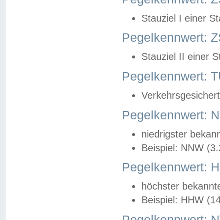
Stauziel I einer S
Pegelkennwert: Z
Stauziel II einer 
Pegelkennwert:
Verkehrsgesichert
Pegelkennwert:
niedrigster bekan
Beispiel: NNW (3
Pegelkennwert:
höchster bekannt
Beispiel: HHW (1
Pegelkennwert: 