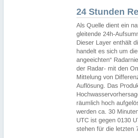
24 Stunden R
Als Quelle dient ein n
gleitende 24h-Aufsum
Dieser Layer enthält
handelt es sich um di
angeeichten“ Radarnie
der Radar- mit den O
Mittelung von Differe
Auflösung. Das Produk
Hochwasservorhersagez
räumlich hoch aufgelö
werden ca. 30 Minuten
UTC ist gegen 0130 UTC
stehen für die letzten