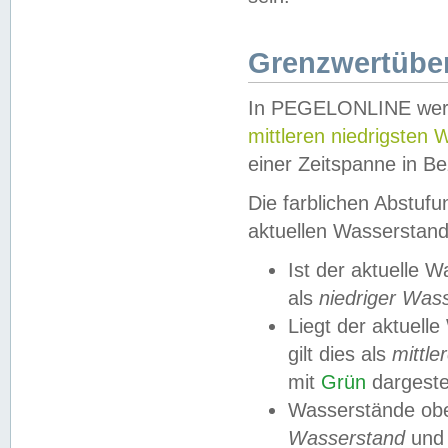
Grenzwertüber
In PEGELONLINE werde
mittleren niedrigsten
einer Zeitspanne in Be
Die farblichen Abstuf
aktuellen Wasserstand
Ist der aktuelle 
als
niedriger Was
Liegt der aktue
gilt dies als
mittle
mit
Grün
dargestel
Wasserstände obe
Wasserstand
und