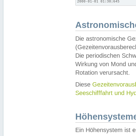
2000-01-01 01:30;645
Astronomische
Die astronomische Gez
(Gezeitenvorausberec
Die periodischen Schw
Wirkung von Mond und
Rotation verursacht.
Diese
Gezeitenvorau
Seeschifffahrt und Hy
Höhensystem
Ein Höhensystem ist e