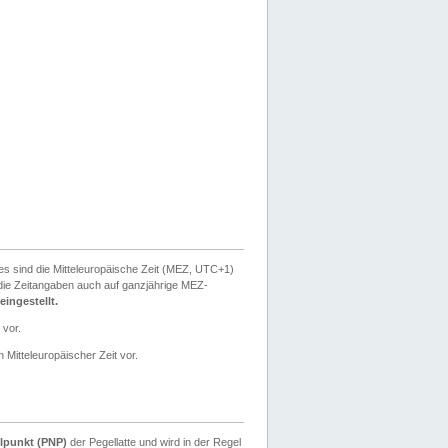
ies sind die Mitteleuropäische Zeit (MEZ, UTC+1)
ie Zeitangaben auch auf ganzjährige MEZ-
ingestellt.
 vor.
 Mitteleuropäischer Zeit vor.
lpunkt (PNP)
der Pegellatte und wird in der Regel