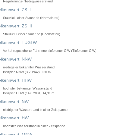
Regulierungs-Niedrigwasserstand
lkennwert: ZS_I
Stauziel I einer Staustufe (Normalstau)
lkennwert: ZS_II
Stauziel II einer Staustufe (Höchststau)
elkennwert: TUGLW
Verkehrsgesicherte Fahrrinnentiefe unter GlW (Tiefe unter GlW)
lkennwert: NNW
niedrigster bekannter Wasserstand
Beispiel: NNW (3.2.1942) 9,30 m
lkennwert: HHW
höchster bekannter Wasserstand
Beispiel: HHW (14.8.2001) 14,31 m
lkennwert: NW
niedrigster Wasserstand in einer Zeitspanne
lkennwert: HW
höchster Wasserstand in einer Zeitspanne
elkennwert: MNW