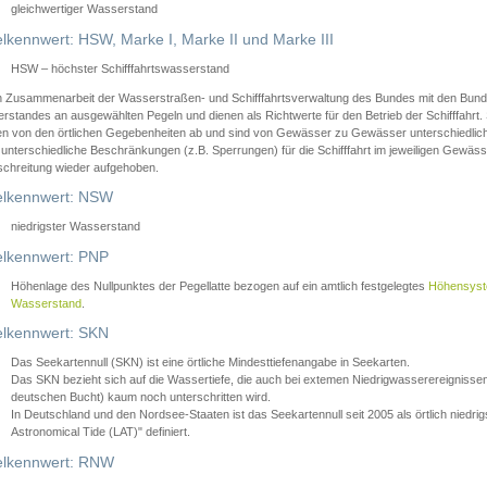
gleichwertiger Wasserstand
lkennwert: HSW, Marke I, Marke II und Marke III
HSW – höchster Schifffahrtswasserstand
in Zusammenarbeit der Wasserstraßen- und Schifffahrtsverwaltung des Bundes mit den Bund
standes an ausgewählten Pegeln und dienen als Richtwerte für den Betrieb der Schifffahrt. 
n von den örtlichen Gegebenheiten ab und sind von Gewässer zu Gewässer unterschiedlich
 unterschiedliche Beschränkungen (z.B. Sperrungen) für die Schifffahrt im jeweiligen Gewäss
schreitung wieder aufgehoben.
lkennwert: NSW
niedrigster Wasserstand
lkennwert: PNP
Höhenlage des Nullpunktes der Pegellatte bezogen auf ein amtlich festgelegtes
Höhensys
Wasserstand
.
lkennwert: SKN
Das Seekartennull (SKN) ist eine örtliche Mindesttiefenangabe in Seekarten.
Das SKN bezieht sich auf die Wassertiefe, die auch bei extemen Niedrigwasserereignissen
deutschen Bucht) kaum noch unterschritten wird.
In Deutschland und den Nordsee-Staaten ist das Seekartennull seit 2005 als örtlich nie
Astronomical Tide (LAT)" definiert.
lkennwert: RNW