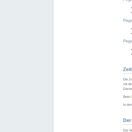
Pege
Peg
Zei
Die Ze
mit d
Darst
Beim
In de
Der
Der W