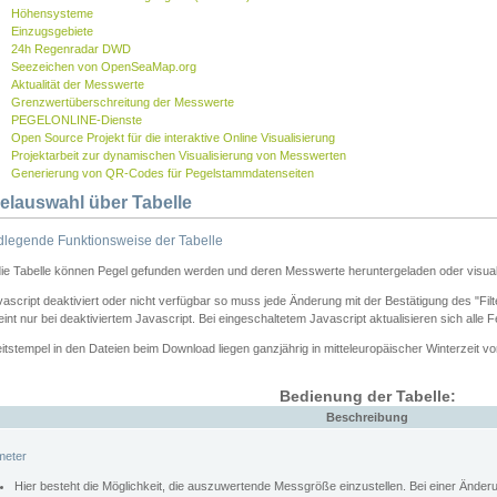
Höhensysteme
Einzugsgebiete
24h Regenradar DWD
Seezeichen von OpenSeaMap.org
Aktualität der Messwerte
Grenzwertüberschreitung der Messwerte
PEGELONLINE-Dienste
Open Source Projekt für die interaktive Online Visualisierung
Projektarbeit zur dynamischen Visualisierung von Messwerten
Generierung von QR-Codes für Pegelstammdatenseiten
elauswahl über Tabelle
legende Funktionsweise der Tabelle
die Tabelle können Pegel gefunden werden und deren Messwerte heruntergeladen oder visuali
vascript deaktiviert oder nicht verfügbar so muss jede Änderung mit der Bestätigung des "Filt
int nur bei deaktiviertem Javascript. Bei eingeschaltetem Javascript aktualisieren sich alle 
itstempel in den Dateien beim Download liegen ganzjährig in mitteleuropäischer Winterzeit vo
Bedienung der Tabelle:
Beschreibung
meter
Hier besteht die Möglichkeit, die auszuwertende Messgröße einzustellen. Bei einer Ände