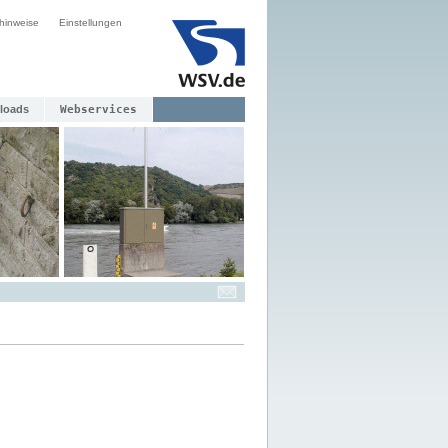
hinweise
Einstellungen
loads
Webservices