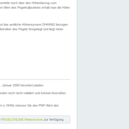
ssertiefe noch über den Höhenbezug zum
en Wert des Pegelnullpunktes erhält man die Höhe
d auf das amtliche Höhensystem DHHN92 bezogen
reiber des Pegels festgelegt und liegt meist
. Januar 2000 herunterzuladen.
den noch nicht validiert und können Ausreißer,
(m ü. NHN) müssen Sie den PNP-Wert des
ie
PEGELONLINE Webservices
zur Verfügung.