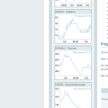
RHEIN - Koblenz
Peg
DONAU - Passau
Grund
über 
Ist Ja
ersche
Die Ze
ODER - Eisenhüttenstadt
Para