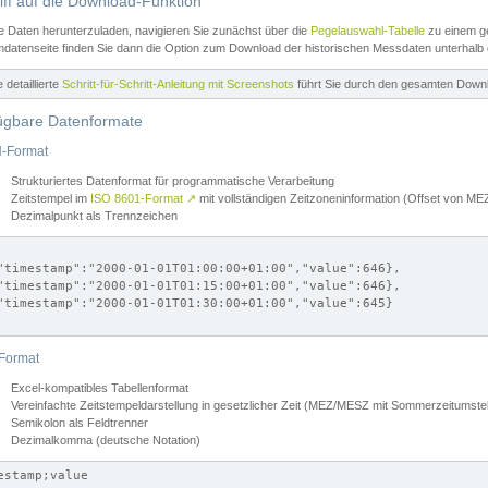
iff auf die Download-Funktion
e Daten herunterzuladen, navigieren Sie zunächst über die
Pegelauswahl-Tabelle
zu einem ge
datenseite finden Sie dann die Option zum Download der historischen Messdaten unterhalb
ne detaillierte
Schritt-für-Schritt-Anleitung mit Screenshots
führt Sie durch den gesamten Down
ügbare Datenformate
-Format
Strukturiertes Datenformat für programmatische Verarbeitung
Zeitstempel im
ISO 8601-Format
↗
mit vollständigen Zeitzoneninformation (Offset von 
Dezimalpunkt als Trennzeichen
"timestamp":"2000-01-01T01:00:00+01:00","value":646},

"timestamp":"2000-01-01T01:15:00+01:00","value":646},

"timestamp":"2000-01-01T01:30:00+01:00","value":645}

Format
Excel-kompatibles Tabellenformat
Vereinfachte Zeitstempeldarstellung in gesetzlicher Zeit (MEZ/MESZ mit Sommerzeitumstel
Semikolon als Feldtrenner
Dezimalkomma (deutsche Notation)
estamp;value
