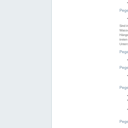
Pege
Sind 
Wasser
Hänge
treten
Unter
Pege
Pege
Pege
Pege