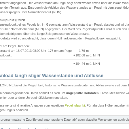
ntimeter angegeben. Der Wasserstand am Pegel sagt somit weder etwas über die lokale Wa
enden Terrain aus. Erst durch die Addition des Wasserstandes am Pegel mit dem zugehörig
asserspiegels über Normalhöhennull (NHN).
nullpunkt (PNP):
egelnullpunkt eines Pegels ist, im Gegensatz zum Wasserstand am Pegel, absolut und wir
ter über Normalhöhennull (NHN) angegeben. Der Wert des Pegelnullpunktes wird durch den Bet
 dem niedrigsten, über eine lange Zeit gemessenen Wasserstand.
gellatte wird so angebracht, dass deren Nullmarkierung dem Pegelnullpunkt entspricht.
iel am Pegel Dresden:
rstand am 16.07.2013 08:00 Uhr: 176 cm am Pegel
1,76
m
ullpunkt
+
102,68
m ü. NHN
=
104,44
m ü. NHN
nload langfristiger Wasserstände und Abflüsse
ONLINE bietet die Möglichkeit, historische Wasserstandsdaten und Abflusswerte seit dem 1
en heruntergeladenen Daten handelt es sich um
ungeprüfte Rohdaten
. Diese Messwerte wur
ehler oder andere Unregelmäßigkeiten enthalten.
esswerte sind relative Angaben zum jeweiligen
Pegelnullpunkt
. Für absolute Höhenangaben 
igen Pegels addieren.
ür programmatische Zugriffe und automatisierte Datenabfragen aktueller Werte stehen auch d