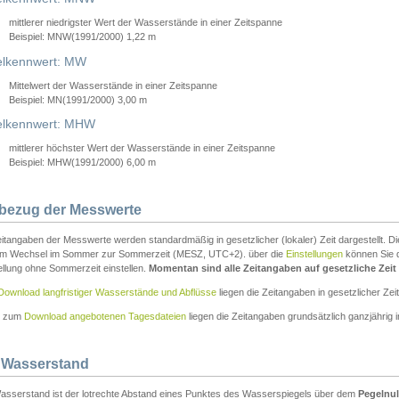
mittlerer niedrigster Wert der Wasserstände in einer Zeitspanne
Beispiel: MNW(1991/2000) 1,22 m
lkennwert: MW
Mittelwert der Wasserstände in einer Zeitspanne
Beispiel: MN(1991/2000) 3,00 m
elkennwert: MHW
mittlerer höchster Wert der Wasserstände in einer Zeitspanne
Beispiel: MHW(1991/2000) 6,00 m
tbezug der Messwerte
itangaben der Messwerte werden standardmäßig in gesetzlicher (lokaler) Zeit dargestellt. D
em Wechsel im Sommer zur Sommerzeit (MESZ, UTC+2). über die
Einstellungen
können Sie d
ellung ohne Sommerzeit einstellen.
Momentan sind alle Zeitangaben auf gesetzliche Zeit e
Download langfristiger Wasserstände und Abflüsse
liegen die Zeitangaben in gesetzlicher Zeit
n zum
Download angebotenen Tagesdateien
liegen die Zeitangaben grundsätzlich ganzjährig in
 Wasserstand
asserstand ist der lotrechte Abstand eines Punktes des Wasserspiegels über dem
Pegelnul