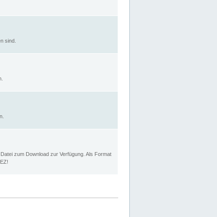
n sind.
n.
n.
p Datei zum Download zur Verfügung. Als Format
MEZ!