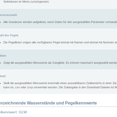
Selektionen im Menü zurückgesetzt.
sserauswahl
Alle Gewässer werden aufgelistet, wenn Daten für den ausgewählten Parameter vorhande
ahl des Pegels
Die Pegellisten zeigen alle verfügbaren Pegel einmal mit Namen und einmal mit Nummer a
inien
Zeigt die ausgewählten Messwerte als Ganglinie. Es können maximal 6 ausgewählt werde
load
Stellt die ausgewählten Messwerte innerhalb eines auswählbaren Zeitbereichs in einer Zi
kann txt, csv oder zrxp verwendet werden. Die Zeitangabe in den Download-Dateien ist 
nzeichnende Wasserstände und Pegelkennwerte
lkennwert: GLW