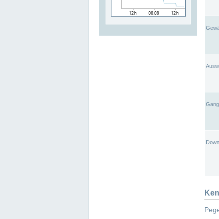
Gewä
Ausw
Gangl
Down
Ken
Pege