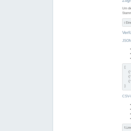
Zugr
Um di
Stamm
ℹ️ Ei
Verf
JSON
[

  {
  {
  {
]
CSV-
tim