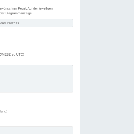
wünschten Pegel. Auf der jeweiligen
 der Diagrammanzeige.
load-Prozess.
MEZ/MESZ zu UTC)
lung)