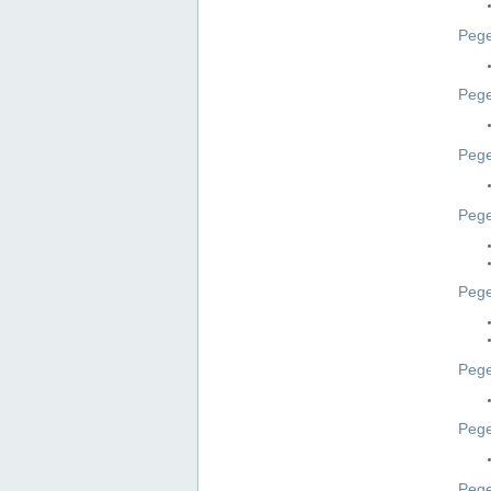
Pege
Pege
Peg
Pege
Pege
Pege
Pege
Peg