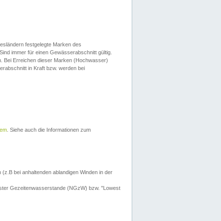
esländern festgelegte Marken des
Sind immer für einen Gewässerabschnitt gültig.
. Bei Erreichen dieser Marken (Hochwasser)
erabschnitt in Kraft bzw. werden bei
tem
. Siehe auch die Informationen zum
 (z.B bei anhaltenden ablandigen Winden in der
drigster Gezeitenwasserstande (NGzW) bzw. "Lowest