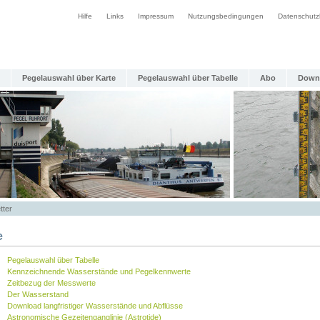
Hilfe
Links
Impressum
Nutzungsbedingungen
Datenschutz
Pegelauswahl über Karte
Pegelauswahl über Tabelle
Abo
Down
tter
e
Pegelauswahl über Tabelle
Kennzeichnende Wasserstände und Pegelkennwerte
Zeitbezug der Messwerte
Der Wasserstand
Download langfristiger Wasserstände und Abflüsse
Astronomische Gezeitenganglinie (Astrotide)