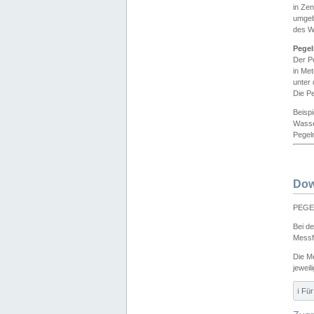
in Ze
umgeb
des W
Pegel
Der P
in Me
unter
Die Pe
Beisp
Wasse
Pegeln
Dow
PEGEL
Bei d
Messf
Die M
jeweil
ℹ️ F