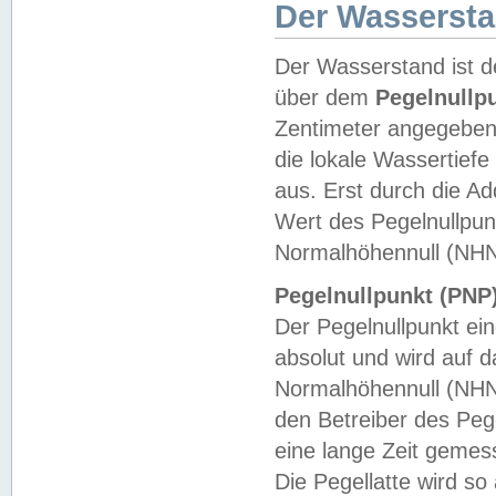
Der Wasserst
Der Wasserstand ist d
über dem
Pegelnullp
Zentimeter angegeben
die lokale Wassertie
aus. Erst durch die A
Wert des Pegelnullpun
Normalhöhennull (NHN
Pegelnullpunkt (PNP)
Der Pegelnullpunkt ei
absolut und wird auf
Normalhöhennull (NHN
den Betreiber des Pege
eine lange Zeit geme
Die Pegellatte wird s