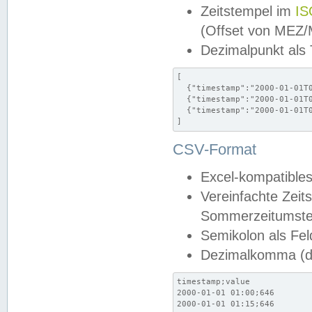
Zeitstempel im
IS
(Offset von MEZ
Dezimalpunkt als
[

  {"timestamp":"2000-01-01T0
  {"timestamp":"2000-01-01T0
  {"timestamp":"2000-01-01T0
]
CSV-Format
Excel-kompatibles
Vereinfachte Zeit
Sommerzeitumstel
Semikolon als Fel
Dezimalkomma (de
timestamp;value

2000-01-01 01:00;646

2000-01-01 01:15;646
