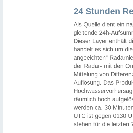
24 Stunden R
Als Quelle dient ein n
gleitende 24h-Aufsum
Dieser Layer enthält
handelt es sich um di
angeeichten“ Radarnie
der Radar- mit den O
Mittelung von Differe
Auflösung. Das Produk
Hochwasservorhersagez
räumlich hoch aufgelö
werden ca. 30 Minuten
UTC ist gegen 0130 UTC
stehen für die letzten