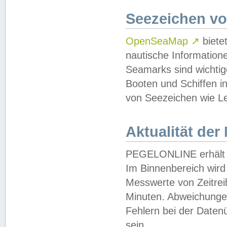
Seezeichen v
OpenSeaMap
↗
biete
nautische Information
Seamarks sind wichtig
Booten und Schiffen i
von Seezeichen wie Le
Aktualität der
PEGELONLINE erhält u
Im Binnenbereich wird 
Messwerte von Zeitreih
Minuten. Abweichungen
Fehlern bei der Daten
sein.