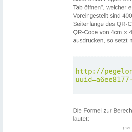
Tab öffnen", welcher 
Voreingestellt sind 4
Seitenlänge des QR-C
QR-Code von 4cm × 4c
ausdrucken, so setzt 
http://pegelo
uuid=a6ee8177
Die Formel zur Berech
lautet:
			(DPI × Druckkantenlänge in cm) ÷ 2,54 = Kantenlänge in Pixel
