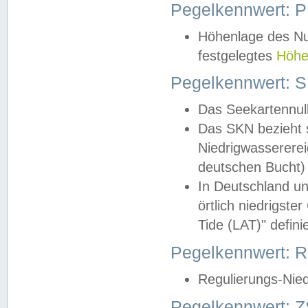
Pegelkennwert: 
Höhenlage des Nul
festgelegtes
Höhe
Pegelkennwert: 
Das Seekartennull
Das SKN bezieht s
Niedrigwassererei
deutschen Bucht) 
In Deutschland un
örtlich niedrigst
Tide (LAT)" definie
Pegelkennwert:
Regulierungs-Nie
Pegelkennwert: Z