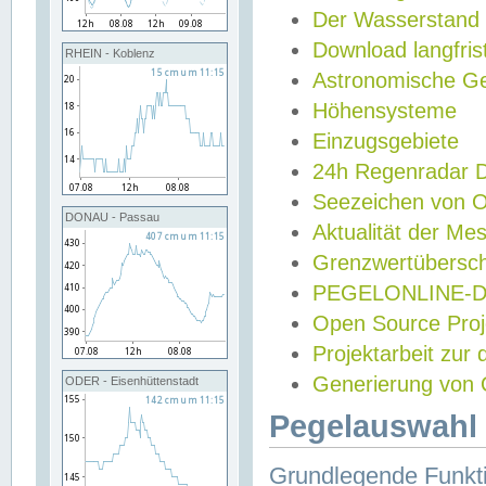
Der Wasserstand
Download langfris
RHEIN - Koblenz
Astronomische Gez
Höhensysteme
Einzugsgebiete
24h Regenradar
Seezeichen von 
DONAU - Passau
Aktualität der Me
Grenzwertübersch
PEGELONLINE-Di
Open Source Projek
Projektarbeit zur
Generierung von 
ODER - Eisenhüttenstadt
Pegelauswahl 
Grundlegende Funkti