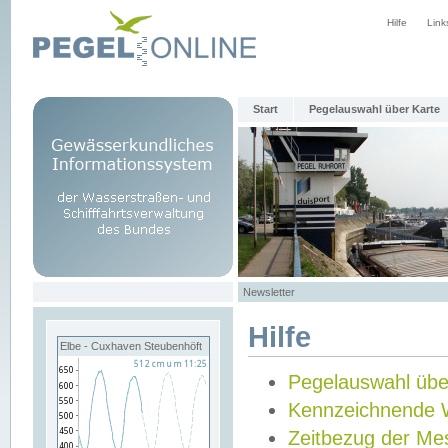
Hilfe
Link
Start
Pegelauswahl über Karte
Newsletter
Hilfe
Elbe - Cuxhaven Steubenhöft
Pegelauswahl übe
Kennzeichnende 
Zeitbezug der Me