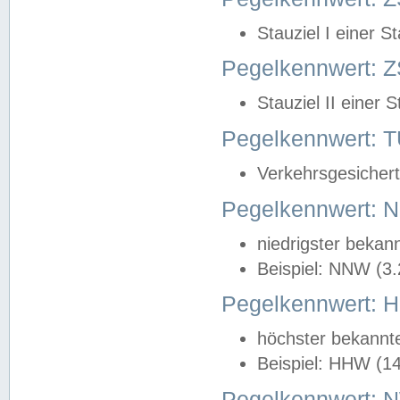
Stauziel I einer S
Pegelkennwert: Z
Stauziel II einer 
Pegelkennwert:
Verkehrsgesichert
Pegelkennwert:
niedrigster bekan
Beispiel: NNW (3
Pegelkennwert:
höchster bekannt
Beispiel: HHW (1
Pegelkennwert: 