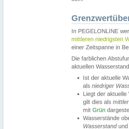
Grenzwertüber
In PEGELONLINE werde
mittleren niedrigsten
einer Zeitspanne in Be
Die farblichen Abstuf
aktuellen Wasserstand
Ist der aktuelle 
als
niedriger Was
Liegt der aktue
gilt dies als
mittle
mit
Grün
dargestel
Wasserstände obe
Wasserstand
und