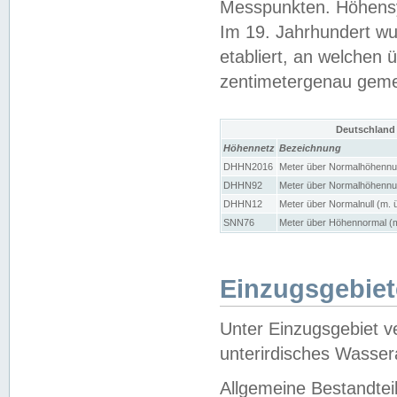
Messpunkten. Höhensy
Im 19. Jahrhundert wu
etabliert, an welchen 
zentimetergenau gem
Deutschland
Höhennetz
Bezeichnung
DHHN2016
Meter über Normalhöhennul
DHHN92
Meter über Normalhöhennul
DHHN12
Meter über Normalnull (m. 
SNN76
Meter über Höhennormal (m
Einzugsgebiet
Unter Einzugsgebiet v
unterirdisches Wasser
Allgemeine Bestandtei