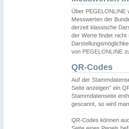
Über PEGELONLINE wer
Messwerten der Bundes
derzeit klassische Da
der Werte findet nicht 
Darstellungsmöglichkei
von PEGELONLINE zu 
QR-Codes
Auf der Stammdatensei
Seite anzeigen" ein Q
Stammdatenseite enthä
gescannt, so wird man
QR-Codes können auc
Seite eines Pegels be