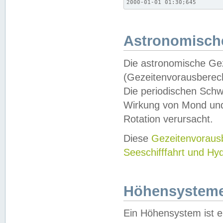
2000-01-01 01:30;645
Astronomische
Die astronomische Gez
(Gezeitenvorausberec
Die periodischen Schw
Wirkung von Mond und
Rotation verursacht.
Diese
Gezeitenvorau
Seeschifffahrt und Hy
Höhensystem
Ein Höhensystem ist e