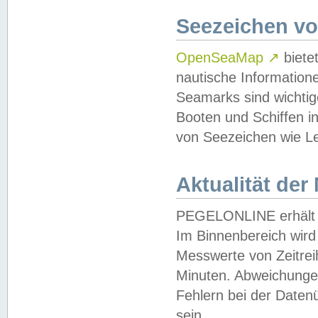
Seezeichen v
OpenSeaMap
↗
biete
nautische Information
Seamarks sind wichtig
Booten und Schiffen i
von Seezeichen wie Le
Aktualität der
PEGELONLINE erhält u
Im Binnenbereich wird 
Messwerte von Zeitreih
Minuten. Abweichungen
Fehlern bei der Daten
sein.