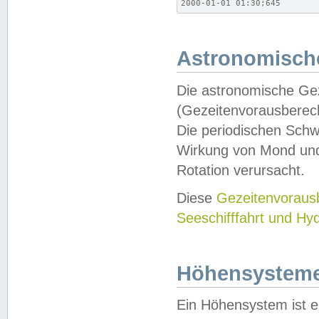
2000-01-01 01:30;645
Astronomische
Die astronomische Gez
(Gezeitenvorausberec
Die periodischen Schw
Wirkung von Mond und
Rotation verursacht.
Diese
Gezeitenvorau
Seeschifffahrt und Hy
Höhensystem
Ein Höhensystem ist e