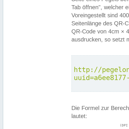
Tab öffnen", welcher 
Voreingestellt sind 4
Seitenlänge des QR-C
QR-Code von 4cm × 4c
ausdrucken, so setzt 
http://pegelo
uuid=a6ee8177
Die Formel zur Berech
lautet:
			(DPI × Druckkantenlänge in cm) ÷ 2,54 = Kantenlänge in Pixel
