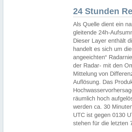
24 Stunden R
Als Quelle dient ein n
gleitende 24h-Aufsum
Dieser Layer enthält
handelt es sich um di
angeeichten“ Radarnie
der Radar- mit den O
Mittelung von Differe
Auflösung. Das Produk
Hochwasservorhersagez
räumlich hoch aufgelö
werden ca. 30 Minuten
UTC ist gegen 0130 UTC
stehen für die letzten