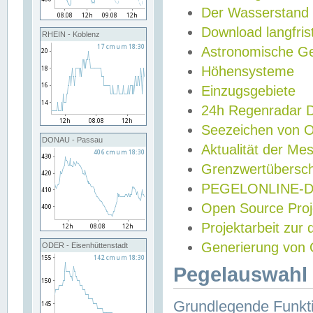
Der Wasserstand
Download langfris
RHEIN - Koblenz
Astronomische Gez
Höhensysteme
Einzugsgebiete
24h Regenradar
Seezeichen von 
DONAU - Passau
Aktualität der Me
Grenzwertübersch
PEGELONLINE-Di
Open Source Projek
Projektarbeit zur
Generierung von 
ODER - Eisenhüttenstadt
Pegelauswahl 
Grundlegende Funkti