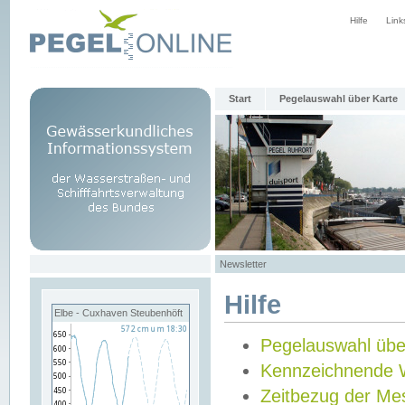
Hilfe
Link
Start
Pegelauswahl über Karte
Newsletter
Hilfe
Elbe - Cuxhaven Steubenhöft
Pegelauswahl übe
Kennzeichnende 
Zeitbezug der Me