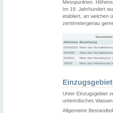
Messpunkten. Höhensy
Im 19. Jahrhundert wu
etabliert, an welchen 
zentimetergenau gem
Deutschland
Höhennetz
Bezeichnung
DHHN2016
Meter über Normalhöhennul
DHHN92
Meter über Normalhöhennul
DHHN12
Meter über Normalnull (m. 
SNN76
Meter über Höhennormal (m
Einzugsgebiet
Unter Einzugsgebiet v
unterirdisches Wasser
Allgemeine Bestandtei