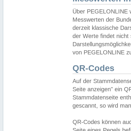
Über PEGELONLINE wer
Messwerten der Bundes
derzeit klassische Da
der Werte findet nicht 
Darstellungsmöglichkei
von PEGELONLINE zu 
QR-Codes
Auf der Stammdatensei
Seite anzeigen" ein Q
Stammdatenseite enthä
gescannt, so wird man
QR-Codes können auc
Seite eines Pegels be