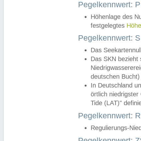
Pegelkennwert: 
Höhenlage des Nul
festgelegtes
Höhe
Pegelkennwert: 
Das Seekartennull
Das SKN bezieht s
Niedrigwassererei
deutschen Bucht) 
In Deutschland un
örtlich niedrigst
Tide (LAT)" definie
Pegelkennwert:
Regulierungs-Nie
Pegelkennwert: Z