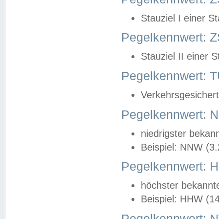
Stauziel I einer S
Pegelkennwert: Z
Stauziel II einer 
Pegelkennwert:
Verkehrsgesichert
Pegelkennwert:
niedrigster bekan
Beispiel: NNW (3
Pegelkennwert:
höchster bekannt
Beispiel: HHW (1
Pegelkennwert: 