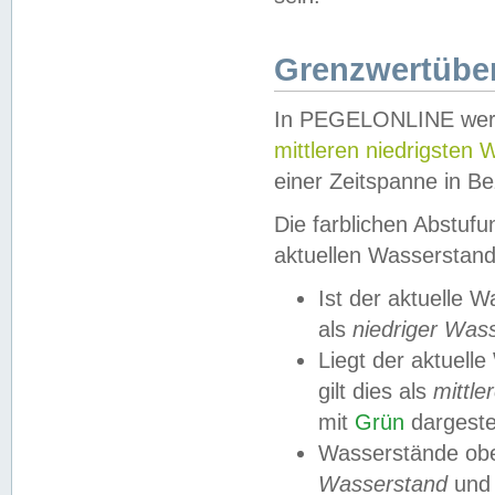
Grenzwertüber
In PEGELONLINE werde
mittleren niedrigsten
einer Zeitspanne in Be
Die farblichen Abstuf
aktuellen Wasserstand
Ist der aktuelle 
als
niedriger Was
Liegt der aktue
gilt dies als
mittle
mit
Grün
dargestel
Wasserstände obe
Wasserstand
und