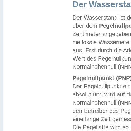
Der Wasserst
Der Wasserstand ist d
über dem
Pegelnullp
Zentimeter angegeben
die lokale Wassertie
aus. Erst durch die A
Wert des Pegelnullpun
Normalhöhennull (NHN
Pegelnullpunkt (PNP)
Der Pegelnullpunkt ei
absolut und wird auf
Normalhöhennull (NHN
den Betreiber des Pege
eine lange Zeit geme
Die Pegellatte wird s