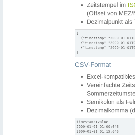
Zeitstempel im
IS
(Offset von MEZ
Dezimalpunkt als
[

  {"timestamp":"2000-01-01T0
  {"timestamp":"2000-01-01T0
  {"timestamp":"2000-01-01T0
]
CSV-Format
Excel-kompatibles
Vereinfachte Zeit
Sommerzeitumstel
Semikolon als Fel
Dezimalkomma (de
timestamp;value

2000-01-01 01:00;646

2000-01-01 01:15;646
