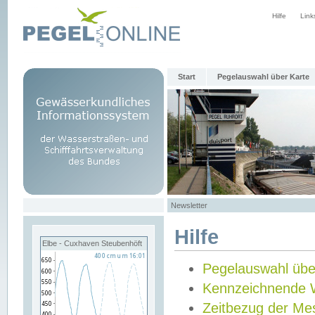
Hilfe
Link
Start
Pegelauswahl über Karte
Newsletter
Hilfe
Elbe - Cuxhaven Steubenhöft
Pegelauswahl übe
Kennzeichnende 
Zeitbezug der Me