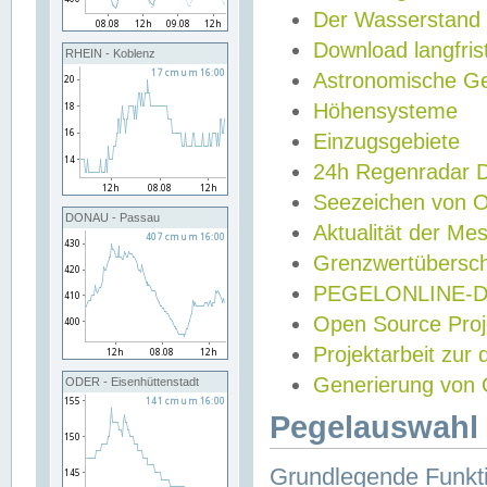
Der Wasserstand
Download langfris
RHEIN - Koblenz
Astronomische Gez
Höhensysteme
Einzugsgebiete
24h Regenradar
Seezeichen von 
DONAU - Passau
Aktualität der Me
Grenzwertübersch
PEGELONLINE-Di
Open Source Projek
Projektarbeit zur
Generierung von 
ODER - Eisenhüttenstadt
Pegelauswahl 
Grundlegende Funkti