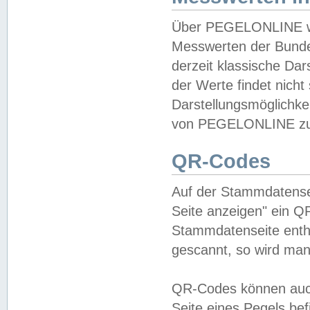
Über PEGELONLINE wer
Messwerten der Bundes
derzeit klassische Da
der Werte findet nicht 
Darstellungsmöglichkei
von PEGELONLINE zu 
QR-Codes
Auf der Stammdatensei
Seite anzeigen" ein Q
Stammdatenseite enthä
gescannt, so wird man
QR-Codes können auc
Seite eines Pegels be