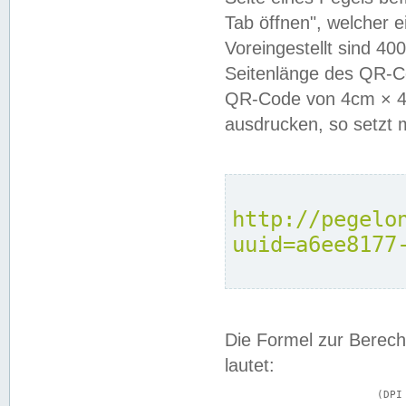
Tab öffnen", welcher 
Voreingestellt sind 4
Seitenlänge des QR-C
QR-Code von 4cm × 4c
ausdrucken, so setzt 
http://pegelo
uuid=a6ee8177
Die Formel zur Berech
lautet:
			(DPI × Druckkantenlänge in cm) ÷ 2,54 = Kantenlänge in Pixel
