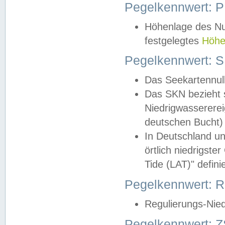
Pegelkennwert: 
Höhenlage des Nul
festgelegtes
Höhe
Pegelkennwert: 
Das Seekartennull
Das SKN bezieht s
Niedrigwassererei
deutschen Bucht) 
In Deutschland un
örtlich niedrigst
Tide (LAT)" definie
Pegelkennwert:
Regulierungs-Nie
Pegelkennwert: Z