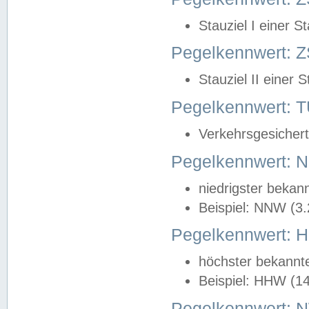
Stauziel I einer S
Pegelkennwert: Z
Stauziel II einer 
Pegelkennwert:
Verkehrsgesichert
Pegelkennwert:
niedrigster bekan
Beispiel: NNW (3
Pegelkennwert:
höchster bekannt
Beispiel: HHW (1
Pegelkennwert: 