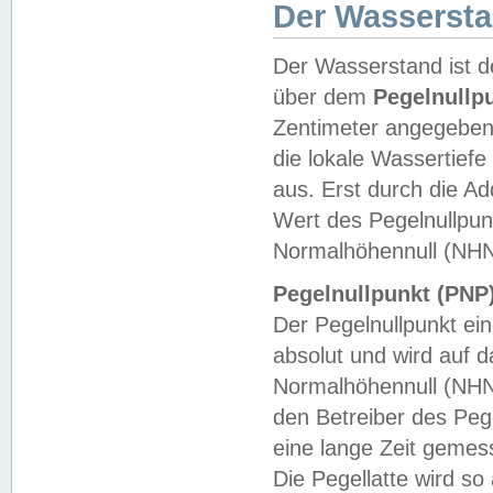
Der Wasserst
Der Wasserstand ist d
über dem
Pegelnullp
Zentimeter angegeben
die lokale Wassertie
aus. Erst durch die A
Wert des Pegelnullpun
Normalhöhennull (NHN
Pegelnullpunkt (PNP)
Der Pegelnullpunkt ei
absolut und wird auf
Normalhöhennull (NHN
den Betreiber des Pege
eine lange Zeit geme
Die Pegellatte wird s