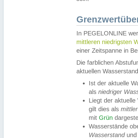
Grenzwertüber
In PEGELONLINE werde
mittleren niedrigsten
einer Zeitspanne in Be
Die farblichen Abstuf
aktuellen Wasserstand
Ist der aktuelle 
als
niedriger Was
Liegt der aktue
gilt dies als
mittle
mit
Grün
dargestel
Wasserstände obe
Wasserstand
und