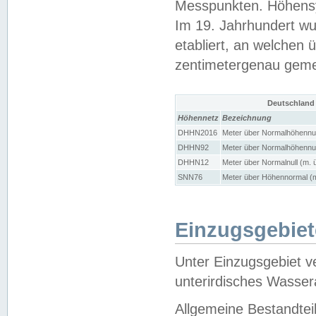
Messpunkten. Höhensy
Im 19. Jahrhundert wu
etabliert, an welchen 
zentimetergenau gem
Deutschland
Höhennetz
Bezeichnung
DHHN2016
Meter über Normalhöhennul
DHHN92
Meter über Normalhöhennul
DHHN12
Meter über Normalnull (m. 
SNN76
Meter über Höhennormal (m
Einzugsgebiet
Unter Einzugsgebiet v
unterirdisches Wasser
Allgemeine Bestandtei