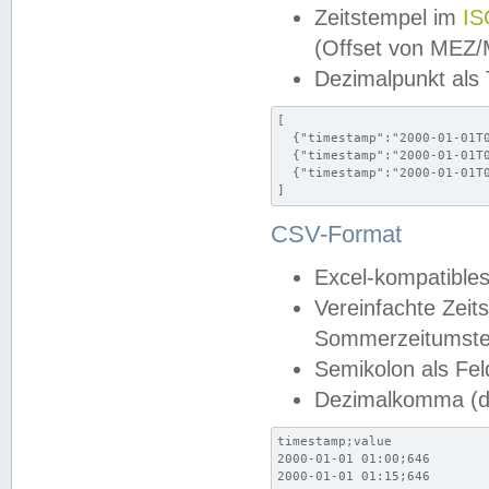
Zeitstempel im
IS
(Offset von MEZ
Dezimalpunkt als
[

  {"timestamp":"2000-01-01T0
  {"timestamp":"2000-01-01T0
  {"timestamp":"2000-01-01T0
]
CSV-Format
Excel-kompatibles
Vereinfachte Zeit
Sommerzeitumstel
Semikolon als Fel
Dezimalkomma (de
timestamp;value

2000-01-01 01:00;646

2000-01-01 01:15;646
