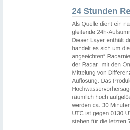
24 Stunden R
Als Quelle dient ein n
gleitende 24h-Aufsum
Dieser Layer enthält
handelt es sich um di
angeeichten“ Radarnie
der Radar- mit den O
Mittelung von Differe
Auflösung. Das Produk
Hochwasservorhersagez
räumlich hoch aufgelö
werden ca. 30 Minuten
UTC ist gegen 0130 UTC
stehen für die letzten