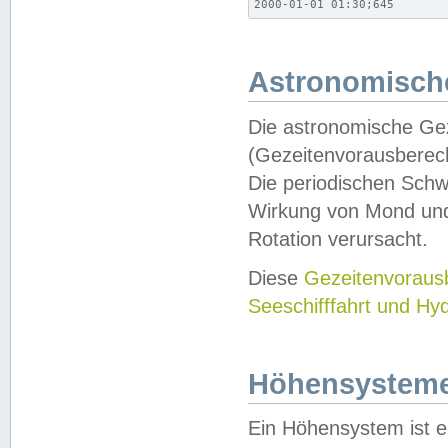
2000-01-01 01:30;645
Astronomische
Die astronomische Gez
(Gezeitenvorausberec
Die periodischen Schw
Wirkung von Mond und
Rotation verursacht.
Diese
Gezeitenvorau
Seeschifffahrt und Hy
Höhensystem
Ein Höhensystem ist e