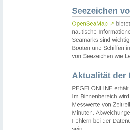
Seezeichen v
OpenSeaMap
↗
biete
nautische Information
Seamarks sind wichtig
Booten und Schiffen i
von Seezeichen wie Le
Aktualität der
PEGELONLINE erhält u
Im Binnenbereich wird 
Messwerte von Zeitreih
Minuten. Abweichungen
Fehlern bei der Daten
sein.