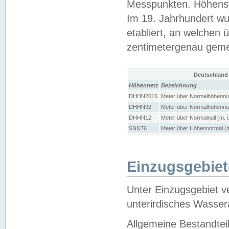
Messpunkten. Höhensy
Im 19. Jahrhundert wu
etabliert, an welchen 
zentimetergenau gem
Deutschland
Höhennetz
Bezeichnung
DHHN2016
Meter über Normalhöhennul
DHHN92
Meter über Normalhöhennul
DHHN12
Meter über Normalnull (m. 
SNN76
Meter über Höhennormal (m
Einzugsgebiet
Unter Einzugsgebiet v
unterirdisches Wasser
Allgemeine Bestandtei