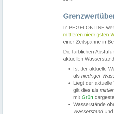
Grenzwertüber
In PEGELONLINE werde
mittleren niedrigsten
einer Zeitspanne in Be
Die farblichen Abstuf
aktuellen Wasserstand
Ist der aktuelle 
als
niedriger Was
Liegt der aktue
gilt dies als
mittle
mit
Grün
dargestel
Wasserstände obe
Wasserstand
und