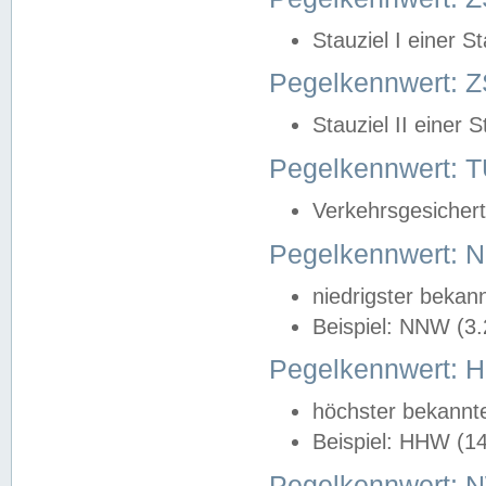
Stauziel I einer S
Pegelkennwert: Z
Stauziel II einer 
Pegelkennwert:
Verkehrsgesichert
Pegelkennwert:
niedrigster bekan
Beispiel: NNW (3
Pegelkennwert:
höchster bekannt
Beispiel: HHW (1
Pegelkennwert: 