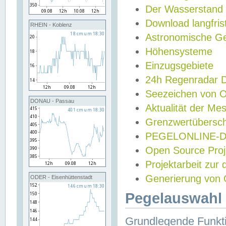
Der Wasserstand
Download langfris
RHEIN - Koblenz
Astronomische Gez
Höhensysteme
Einzugsgebiete
24h Regenradar
Seezeichen von 
DONAU - Passau
Aktualität der Me
Grenzwertübersch
PEGELONLINE-Di
Open Source Projek
Projektarbeit zur
Generierung von 
ODER - Eisenhüttenstadt
Pegelauswahl 
Grundlegende Funkti