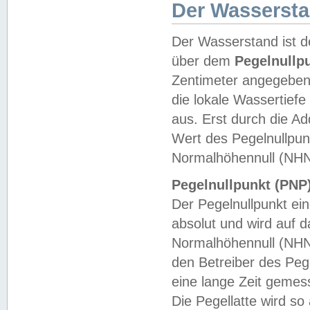
Der Wasserst
Der Wasserstand ist d
über dem
Pegelnullp
Zentimeter angegeben
die lokale Wassertie
aus. Erst durch die A
Wert des Pegelnullpun
Normalhöhennull (NHN
Pegelnullpunkt (PNP)
Der Pegelnullpunkt ei
absolut und wird auf
Normalhöhennull (NHN
den Betreiber des Pege
eine lange Zeit geme
Die Pegellatte wird s