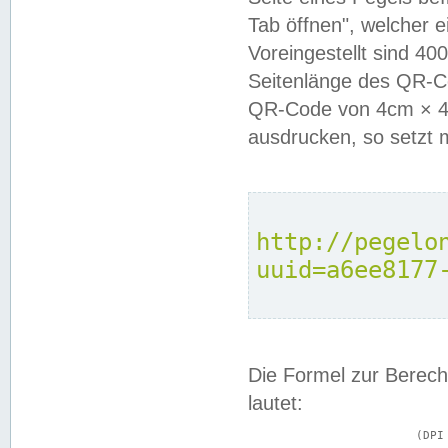
Tab öffnen", welcher 
Voreingestellt sind 4
Seitenlänge des QR-C
QR-Code von 4cm × 4c
ausdrucken, so setzt 
http://pegelo
uuid=a6ee8177
Die Formel zur Berech
lautet:
			(DPI × Druckkantenlänge in cm) ÷ 2,54 = Kantenlänge in Pixel
