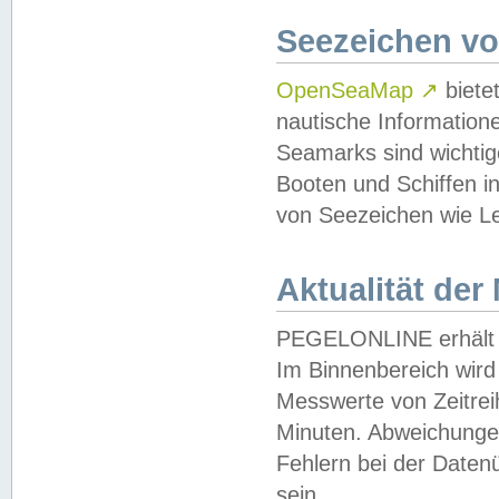
Seezeichen v
OpenSeaMap
↗
biete
nautische Information
Seamarks sind wichtig
Booten und Schiffen i
von Seezeichen wie Le
Aktualität der
PEGELONLINE erhält u
Im Binnenbereich wird 
Messwerte von Zeitreih
Minuten. Abweichungen
Fehlern bei der Daten
sein.