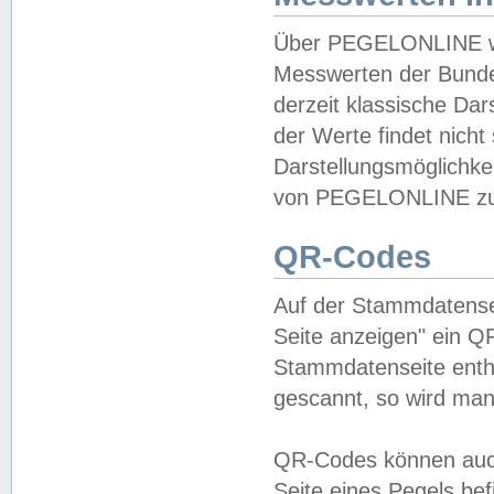
Über PEGELONLINE wer
Messwerten der Bundes
derzeit klassische Da
der Werte findet nicht 
Darstellungsmöglichkei
von PEGELONLINE zu 
QR-Codes
Auf der Stammdatensei
Seite anzeigen" ein Q
Stammdatenseite enthä
gescannt, so wird man
QR-Codes können auc
Seite eines Pegels be