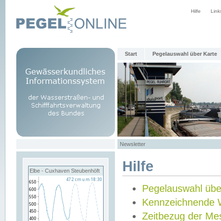
Hilfe
Link
Start
Pegelauswahl über Karte
Newsletter
Hilfe
Elbe - Cuxhaven Steubenhöft
Pegelauswahl übe
Kennzeichnende 
Zeitbezug der Me