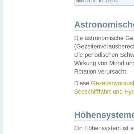
2000-01-01 01:30;645
Astronomische
Die astronomische Gez
(Gezeitenvorausberec
Die periodischen Schw
Wirkung von Mond und
Rotation verursacht.
Diese
Gezeitenvorau
Seeschifffahrt und Hy
Höhensystem
Ein Höhensystem ist e