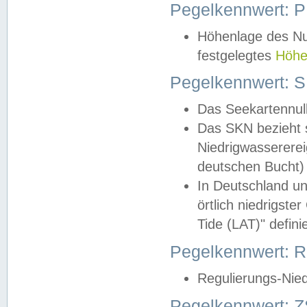
Pegelkennwert: 
Höhenlage des Nul
festgelegtes
Höhe
Pegelkennwert: 
Das Seekartennull
Das SKN bezieht s
Niedrigwassererei
deutschen Bucht) 
In Deutschland un
örtlich niedrigst
Tide (LAT)" definie
Pegelkennwert:
Regulierungs-Nie
Pegelkennwert: Z