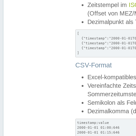
Zeitstempel im
IS
(Offset von MEZ
Dezimalpunkt als
[

  {"timestamp":"2000-01-01T0
  {"timestamp":"2000-01-01T0
  {"timestamp":"2000-01-01T0
]
CSV-Format
Excel-kompatibles
Vereinfachte Zeit
Sommerzeitumstel
Semikolon als Fel
Dezimalkomma (de
timestamp;value

2000-01-01 01:00;646

2000-01-01 01:15;646
