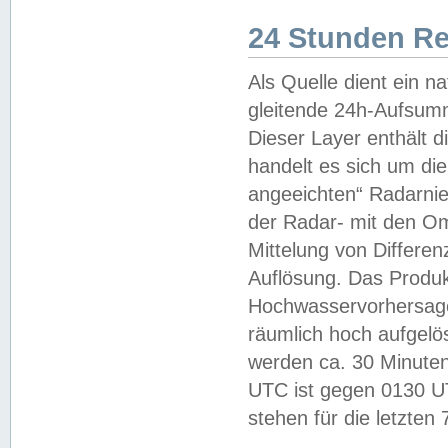
24 Stunden R
Als Quelle dient ein n
gleitende 24h-Aufsum
Dieser Layer enthält
handelt es sich um di
angeeichten“ Radarnie
der Radar- mit den O
Mittelung von Differe
Auflösung. Das Produk
Hochwasservorhersagez
räumlich hoch aufgelö
werden ca. 30 Minuten
UTC ist gegen 0130 UTC
stehen für die letzten