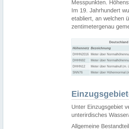
Messpunkten. Höhensy
Im 19. Jahrhundert wu
etabliert, an welchen 
zentimetergenau gem
Deutschland
Höhennetz
Bezeichnung
DHHN2016
Meter über Normalhöhennul
DHHN92
Meter über Normalhöhennul
DHHN12
Meter über Normalnull (m. 
SNN76
Meter über Höhennormal (m
Einzugsgebiet
Unter Einzugsgebiet v
unterirdisches Wasser
Allgemeine Bestandtei