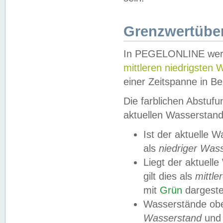
Grenzwertüber
In PEGELONLINE werde
mittleren niedrigsten
einer Zeitspanne in Be
Die farblichen Abstuf
aktuellen Wasserstand
Ist der aktuelle 
als
niedriger Was
Liegt der aktue
gilt dies als
mittle
mit
Grün
dargestel
Wasserstände obe
Wasserstand
und