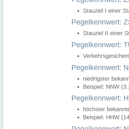
Stauziel I einer S
Pegelkennwert: Z
Stauziel II einer 
Pegelkennwert:
Verkehrsgesichert
Pegelkennwert:
niedrigster bekan
Beispiel: NNW (3
Pegelkennwert:
höchster bekannt
Beispiel: HHW (1
Pegelkennwert: 