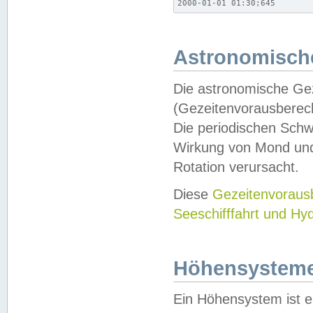
2000-01-01 01:30;645
Astronomische
Die astronomische Gez
(Gezeitenvorausberec
Die periodischen Schw
Wirkung von Mond und
Rotation verursacht.
Diese
Gezeitenvorau
Seeschifffahrt und Hy
Höhensystem
Ein Höhensystem ist e