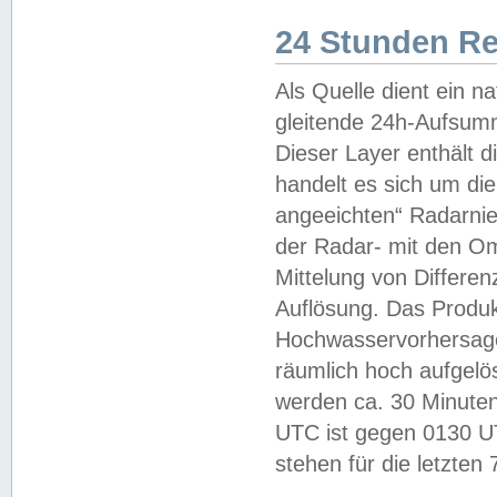
24 Stunden R
Als Quelle dient ein n
gleitende 24h-Aufsum
Dieser Layer enthält
handelt es sich um di
angeeichten“ Radarnie
der Radar- mit den O
Mittelung von Differe
Auflösung. Das Produk
Hochwasservorhersagez
räumlich hoch aufgelö
werden ca. 30 Minuten
UTC ist gegen 0130 UTC
stehen für die letzten