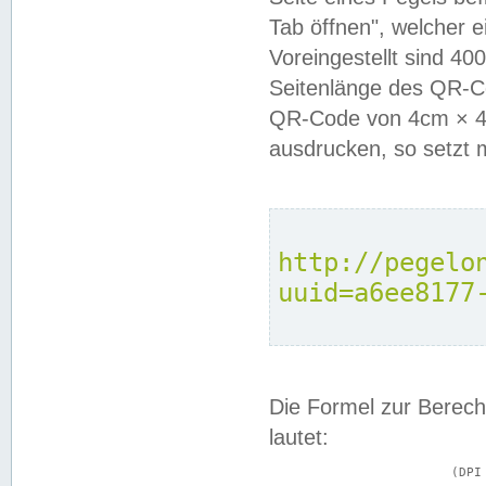
Tab öffnen", welcher 
Voreingestellt sind 4
Seitenlänge des QR-C
QR-Code von 4cm × 4c
ausdrucken, so setzt 
http://pegelo
uuid=a6ee8177
Die Formel zur Berech
lautet:
			(DPI × Druckkantenlänge in cm) ÷ 2,54 = Kantenlänge in Pixel
