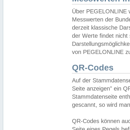
Über PEGELONLINE wer
Messwerten der Bundes
derzeit klassische Da
der Werte findet nicht 
Darstellungsmöglichkei
von PEGELONLINE zu 
QR-Codes
Auf der Stammdatensei
Seite anzeigen" ein Q
Stammdatenseite enthä
gescannt, so wird man
QR-Codes können auc
Seite eines Pegels be