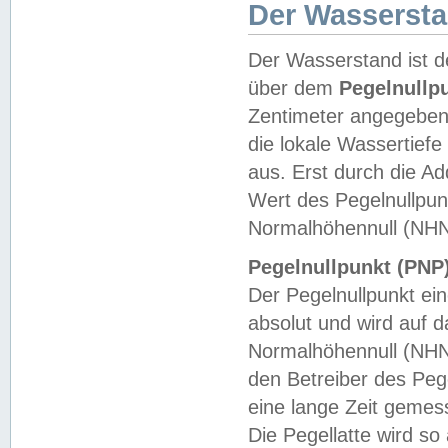
Der Wasserst
Der Wasserstand ist d
über dem
Pegelnullp
Zentimeter angegeben
die lokale Wassertie
aus. Erst durch die A
Wert des Pegelnullpun
Normalhöhennull (NHN
Pegelnullpunkt (PNP)
Der Pegelnullpunkt ei
absolut und wird auf
Normalhöhennull (NHN
den Betreiber des Pege
eine lange Zeit geme
Die Pegellatte wird s