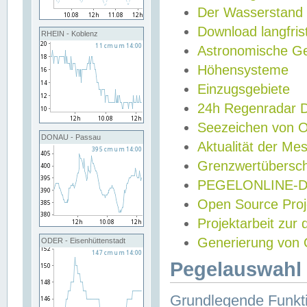
Der Wasserstand
Download langfris
RHEIN - Koblenz
Astronomische Gez
Höhensysteme
Einzugsgebiete
24h Regenradar
Seezeichen von 
DONAU - Passau
Aktualität der Me
Grenzwertübersch
PEGELONLINE-Di
Open Source Projek
Projektarbeit zur
Generierung von 
ODER - Eisenhüttenstadt
Pegelauswahl 
Grundlegende Funkti