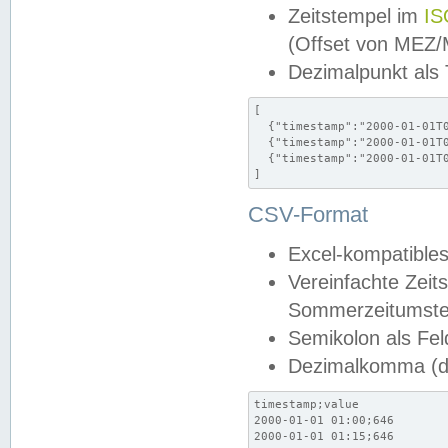
Zeitstempel im
IS
(Offset von MEZ
Dezimalpunkt als
[

  {"timestamp":"2000-01-01T0
  {"timestamp":"2000-01-01T0
  {"timestamp":"2000-01-01T0
]
CSV-Format
Excel-kompatibles
Vereinfachte Zeit
Sommerzeitumstel
Semikolon als Fel
Dezimalkomma (de
timestamp;value

2000-01-01 01:00;646

2000-01-01 01:15;646
