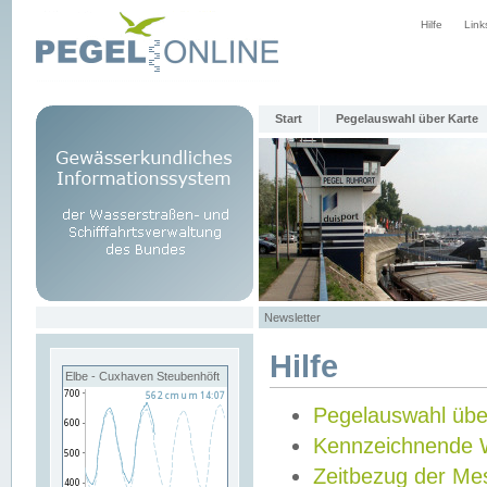
Hilfe
Link
Start
Pegelauswahl über Karte
Newsletter
Hilfe
Elbe - Cuxhaven Steubenhöft
Pegelauswahl übe
Kennzeichnende 
Zeitbezug der Me