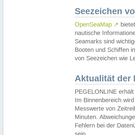
Seezeichen v
OpenSeaMap
↗
biete
nautische Information
Seamarks sind wichtig
Booten und Schiffen i
von Seezeichen wie Le
Aktualität der
PEGELONLINE erhält u
Im Binnenbereich wird 
Messwerte von Zeitreih
Minuten. Abweichungen
Fehlern bei der Daten
sein.