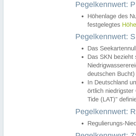
Pegelkennwert: 
Höhenlage des Nul
festgelegtes
Höhe
Pegelkennwert: 
Das Seekartennull
Das SKN bezieht s
Niedrigwassererei
deutschen Bucht) 
In Deutschland un
örtlich niedrigst
Tide (LAT)" definie
Pegelkennwert:
Regulierungs-Nie
Pegelkennwert: Z