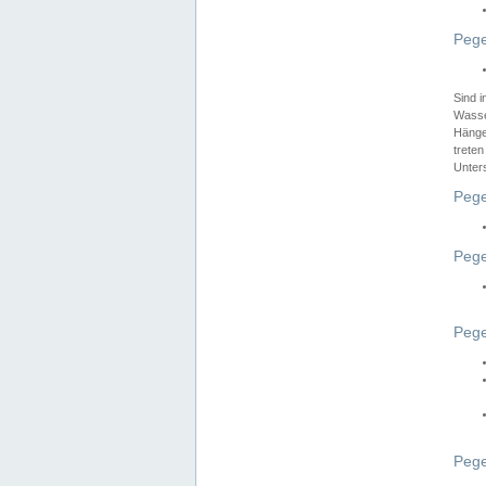
Pege
Sind 
Wasser
Hänge
treten
Unter
Pege
Pege
Pege
Pege