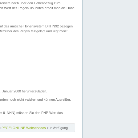
ssertiefe noch über den Höhenbezug zum
en Wert des Pegelnullpunktes erhält man die Höhe
d auf das amtliche Höhensystem DHHN92 bezogen
reiber des Pegels festgelegt und liegt meist
. Januar 2000 herunterzuladen.
den noch nicht validiert und können Ausreißer,
(m ü. NHN) müssen Sie den PNP-Wert des
ie
PEGELONLINE Webservices
zur Verfügung.