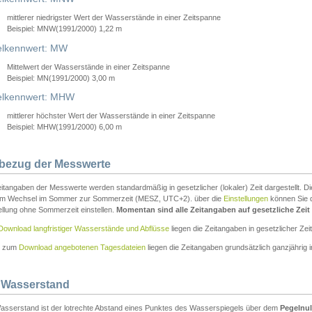
mittlerer niedrigster Wert der Wasserstände in einer Zeitspanne
Beispiel: MNW(1991/2000) 1,22 m
lkennwert: MW
Mittelwert der Wasserstände in einer Zeitspanne
Beispiel: MN(1991/2000) 3,00 m
elkennwert: MHW
mittlerer höchster Wert der Wasserstände in einer Zeitspanne
Beispiel: MHW(1991/2000) 6,00 m
tbezug der Messwerte
itangaben der Messwerte werden standardmäßig in gesetzlicher (lokaler) Zeit dargestellt. D
em Wechsel im Sommer zur Sommerzeit (MESZ, UTC+2). über die
Einstellungen
können Sie d
ellung ohne Sommerzeit einstellen.
Momentan sind alle Zeitangaben auf gesetzliche Zeit e
Download langfristiger Wasserstände und Abflüsse
liegen die Zeitangaben in gesetzlicher Zeit
n zum
Download angebotenen Tagesdateien
liegen die Zeitangaben grundsätzlich ganzjährig in
 Wasserstand
asserstand ist der lotrechte Abstand eines Punktes des Wasserspiegels über dem
Pegelnul