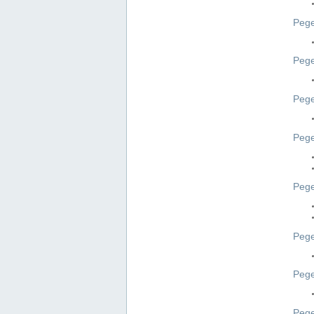
Pege
Pege
Peg
Pege
Pege
Pege
Pege
Peg