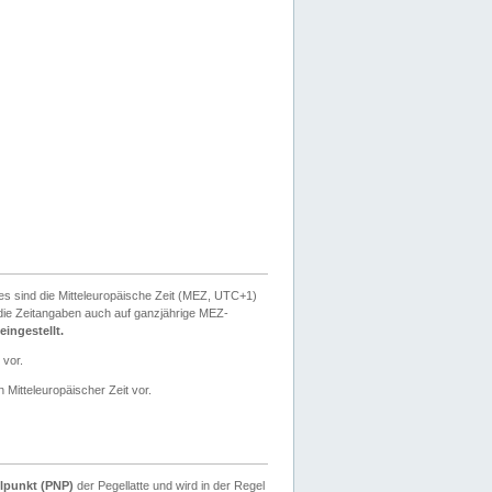
ies sind die Mitteleuropäische Zeit (MEZ, UTC+1)
ie Zeitangaben auch auf ganzjährige MEZ-
ingestellt.
 vor.
 Mitteleuropäischer Zeit vor.
lpunkt (PNP)
der Pegellatte und wird in der Regel