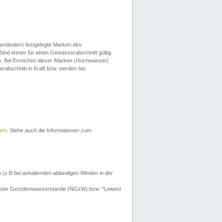
esländern festgelegte Marken des
Sind immer für einen Gewässerabschnitt gültig.
. Bei Erreichen dieser Marken (Hochwasser)
erabschnitt in Kraft bzw. werden bei
tem
. Siehe auch die Informationen zum
 (z.B bei anhaltenden ablandigen Winden in der
drigster Gezeitenwasserstande (NGzW) bzw. "Lowest