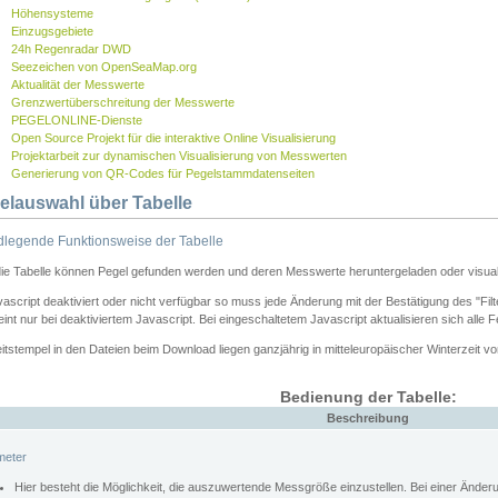
Höhensysteme
Einzugsgebiete
24h Regenradar DWD
Seezeichen von OpenSeaMap.org
Aktualität der Messwerte
Grenzwertüberschreitung der Messwerte
PEGELONLINE-Dienste
Open Source Projekt für die interaktive Online Visualisierung
Projektarbeit zur dynamischen Visualisierung von Messwerten
Generierung von QR-Codes für Pegelstammdatenseiten
elauswahl über Tabelle
legende Funktionsweise der Tabelle
die Tabelle können Pegel gefunden werden und deren Messwerte heruntergeladen oder visuali
vascript deaktiviert oder nicht verfügbar so muss jede Änderung mit der Bestätigung des "Filt
int nur bei deaktiviertem Javascript. Bei eingeschaltetem Javascript aktualisieren sich alle 
itstempel in den Dateien beim Download liegen ganzjährig in mitteleuropäischer Winterzeit vo
Bedienung der Tabelle:
Beschreibung
meter
Hier besteht die Möglichkeit, die auszuwertende Messgröße einzustellen. Bei einer Ände