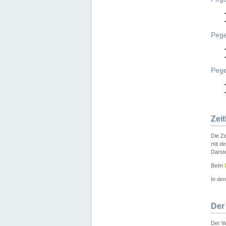
Pege
Peg
Zei
Die Ze
mit d
Darst
Beim
In de
Der
Der W