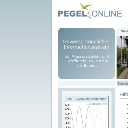
Start
Newsle
Hilf
Elbe - Cuxhaven Steubenhöft