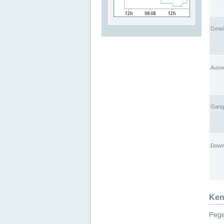
Gewä
Ausw
Gangl
Down
Ken
Pege