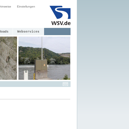
hinweise
Einstellungen
loads
Webservices