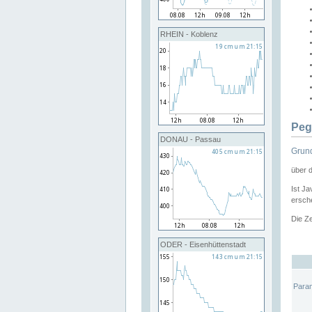
RHEIN - Koblenz
Peg
DONAU - Passau
Grund
über 
Ist Ja
ersche
Die Ze
ODER - Eisenhüttenstadt
Para