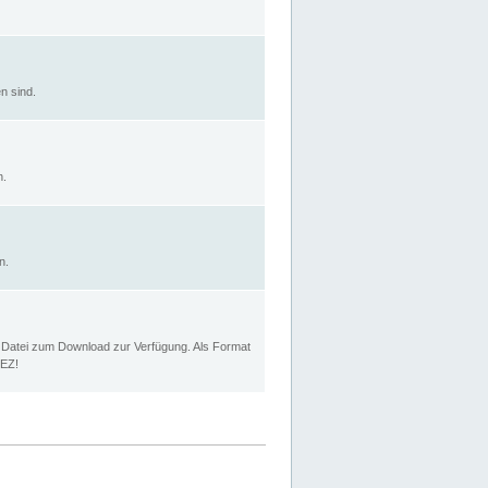
n sind.
n.
n.
p Datei zum Download zur Verfügung. Als Format
MEZ!