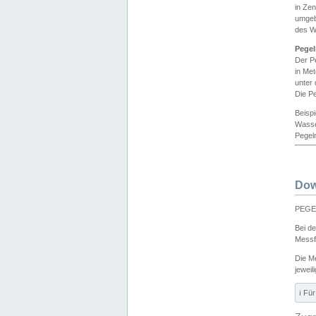
in Ze
umgeb
des W
Pegel
Der P
in Me
unter
Die Pe
Beisp
Wasse
Pegeln
Dow
PEGEL
Bei d
Messf
Die M
jeweil
ℹ️ F