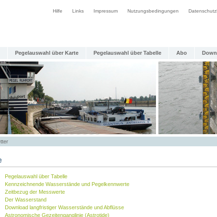
Hilfe
Links
Impressum
Nutzungsbedingungen
Datenschutz
Pegelauswahl über Karte
Pegelauswahl über Tabelle
Abo
Down
tter
e
Pegelauswahl über Tabelle
Kennzeichnende Wasserstände und Pegelkennwerte
Zeitbezug der Messwerte
Der Wasserstand
Download langfristiger Wasserstände und Abflüsse
Astronomische Gezeitenganglinie (Astrotide)