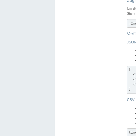
Zugr
Um di
Stamm
ℹ️ Ei
Verf
JSON
[

  {
  {
  {
]
CSV-
tim