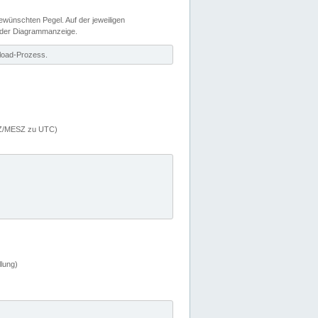
wünschten Pegel. Auf der jeweiligen
 der Diagrammanzeige.
load-Prozess.
MEZ/MESZ zu UTC)
lung)