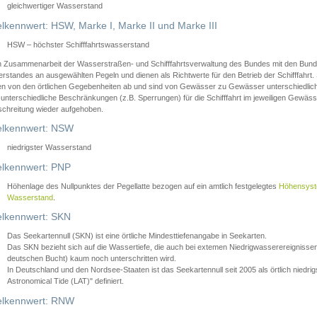
gleichwertiger Wasserstand
lkennwert: HSW, Marke I, Marke II und Marke III
HSW – höchster Schifffahrtswasserstand
in Zusammenarbeit der Wasserstraßen- und Schifffahrtsverwaltung des Bundes mit den Bund
standes an ausgewählten Pegeln und dienen als Richtwerte für den Betrieb der Schifffahrt. 
n von den örtlichen Gegebenheiten ab und sind von Gewässer zu Gewässer unterschiedlich
 unterschiedliche Beschränkungen (z.B. Sperrungen) für die Schifffahrt im jeweiligen Gewäss
schreitung wieder aufgehoben.
lkennwert: NSW
niedrigster Wasserstand
lkennwert: PNP
Höhenlage des Nullpunktes der Pegellatte bezogen auf ein amtlich festgelegtes
Höhensys
Wasserstand
.
lkennwert: SKN
Das Seekartennull (SKN) ist eine örtliche Mindesttiefenangabe in Seekarten.
Das SKN bezieht sich auf die Wassertiefe, die auch bei extemen Niedrigwasserereignissen
deutschen Bucht) kaum noch unterschritten wird.
In Deutschland und den Nordsee-Staaten ist das Seekartennull seit 2005 als örtlich nie
Astronomical Tide (LAT)" definiert.
lkennwert: RNW