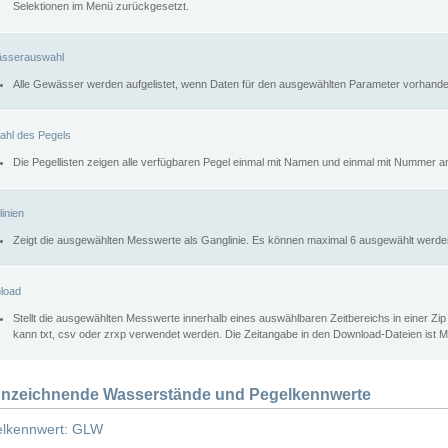
Selektionen im Menü zurückgesetzt.
sserauswahl
Alle Gewässer werden aufgelistet, wenn Daten für den ausgewählten Parameter vorhande
ahl des Pegels
Die Pegellisten zeigen alle verfügbaren Pegel einmal mit Namen und einmal mit Nummer a
inien
Zeigt die ausgewählten Messwerte als Ganglinie. Es können maximal 6 ausgewählt werde
load
Stellt die ausgewählten Messwerte innerhalb eines auswählbaren Zeitbereichs in einer Zi
kann txt, csv oder zrxp verwendet werden. Die Zeitangabe in den Download-Dateien ist 
nzeichnende Wasserstände und Pegelkennwerte
lkennwert: GLW