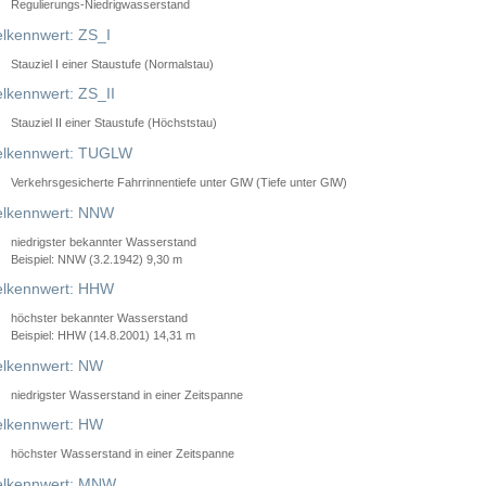
Regulierungs-Niedrigwasserstand
lkennwert: ZS_I
Stauziel I einer Staustufe (Normalstau)
lkennwert: ZS_II
Stauziel II einer Staustufe (Höchststau)
elkennwert: TUGLW
Verkehrsgesicherte Fahrrinnentiefe unter GlW (Tiefe unter GlW)
lkennwert: NNW
niedrigster bekannter Wasserstand
Beispiel: NNW (3.2.1942) 9,30 m
lkennwert: HHW
höchster bekannter Wasserstand
Beispiel: HHW (14.8.2001) 14,31 m
lkennwert: NW
niedrigster Wasserstand in einer Zeitspanne
lkennwert: HW
höchster Wasserstand in einer Zeitspanne
elkennwert: MNW