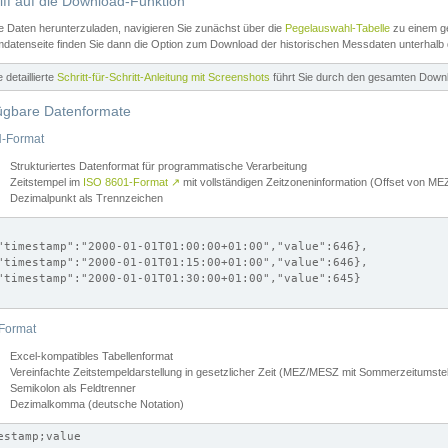
iff auf die Download-Funktion
e Daten herunterzuladen, navigieren Sie zunächst über die
Pegelauswahl-Tabelle
zu einem ge
datenseite finden Sie dann die Option zum Download der historischen Messdaten unterhalb
ne detaillierte
Schritt-für-Schritt-Anleitung mit Screenshots
führt Sie durch den gesamten Down
ügbare Datenformate
-Format
Strukturiertes Datenformat für programmatische Verarbeitung
Zeitstempel im
ISO 8601-Format
↗
mit vollständigen Zeitzoneninformation (Offset von 
Dezimalpunkt als Trennzeichen
"timestamp":"2000-01-01T01:00:00+01:00","value":646},

"timestamp":"2000-01-01T01:15:00+01:00","value":646},

"timestamp":"2000-01-01T01:30:00+01:00","value":645}

Format
Excel-kompatibles Tabellenformat
Vereinfachte Zeitstempeldarstellung in gesetzlicher Zeit (MEZ/MESZ mit Sommerzeitumstel
Semikolon als Feldtrenner
Dezimalkomma (deutsche Notation)
estamp;value
