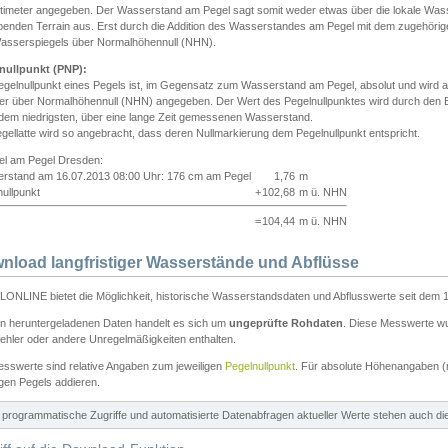
ntimeter angegeben. Der Wasserstand am Pegel sagt somit weder etwas über die lokale Wa
enden Terrain aus. Erst durch die Addition des Wasserstandes am Pegel mit dem zugehörig
asserspiegels über Normalhöhennull (NHN).
nullpunkt (PNP):
egelnullpunkt eines Pegels ist, im Gegensatz zum Wasserstand am Pegel, absolut und wir
ter über Normalhöhennull (NHN) angegeben. Der Wert des Pegelnullpunktes wird durch den Bet
 dem niedrigsten, über eine lange Zeit gemessenen Wasserstand.
gellatte wird so angebracht, dass deren Nullmarkierung dem Pegelnullpunkt entspricht.
iel am Pegel Dresden:
rstand am 16.07.2013 08:00 Uhr: 176 cm am Pegel
1,76
m
ullpunkt
+
102,68
m ü. NHN
=
104,44
m ü. NHN
nload langfristiger Wasserstände und Abflüsse
ONLINE bietet die Möglichkeit, historische Wasserstandsdaten und Abflusswerte seit dem 1
en heruntergeladenen Daten handelt es sich um
ungeprüfte Rohdaten
. Diese Messwerte wur
ehler oder andere Unregelmäßigkeiten enthalten.
esswerte sind relative Angaben zum jeweiligen
Pegelnullpunkt
. Für absolute Höhenangaben 
igen Pegels addieren.
ür programmatische Zugriffe und automatisierte Datenabfragen aktueller Werte stehen auch d