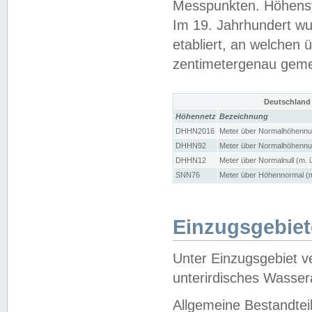
Messpunkten. Höhensy
Im 19. Jahrhundert wu
etabliert, an welchen 
zentimetergenau gem
Deutschland
Höhennetz
Bezeichnung
DHHN2016
Meter über Normalhöhennul
DHHN92
Meter über Normalhöhennul
DHHN12
Meter über Normalnull (m. 
SNN76
Meter über Höhennormal (m
Einzugsgebiet
Unter Einzugsgebiet v
unterirdisches Wasser
Allgemeine Bestandtei