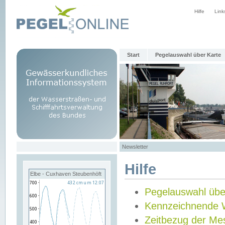
Hilfe
Link
Start
Pegelauswahl über Karte
Newsletter
Hilfe
Elbe - Cuxhaven Steubenhöft
Pegelauswahl übe
Kennzeichnende 
Zeitbezug der Me