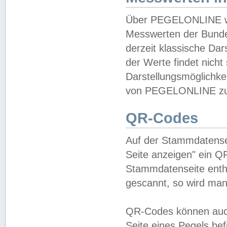
Über PEGELONLINE wer
Messwerten der Bundes
derzeit klassische Da
der Werte findet nicht 
Darstellungsmöglichkei
von PEGELONLINE zu 
QR-Codes
Auf der Stammdatensei
Seite anzeigen" ein Q
Stammdatenseite enthä
gescannt, so wird man
QR-Codes können auc
Seite eines Pegels be