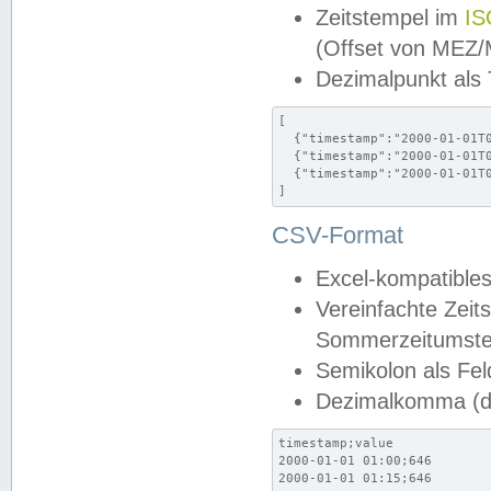
Zeitstempel im
IS
(Offset von MEZ
Dezimalpunkt als
[

  {"timestamp":"2000-01-01T0
  {"timestamp":"2000-01-01T0
  {"timestamp":"2000-01-01T0
]
CSV-Format
Excel-kompatibles
Vereinfachte Zeit
Sommerzeitumstel
Semikolon als Fel
Dezimalkomma (de
timestamp;value

2000-01-01 01:00;646

2000-01-01 01:15;646
