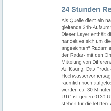
24 Stunden R
Als Quelle dient ein n
gleitende 24h-Aufsum
Dieser Layer enthält
handelt es sich um di
angeeichten“ Radarnie
der Radar- mit den O
Mittelung von Differe
Auflösung. Das Produk
Hochwasservorhersagez
räumlich hoch aufgelö
werden ca. 30 Minuten
UTC ist gegen 0130 UTC
stehen für die letzten