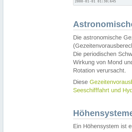
2000-01-01 01:30;645
Astronomische
Die astronomische Gez
(Gezeitenvorausberec
Die periodischen Schw
Wirkung von Mond und
Rotation verursacht.
Diese
Gezeitenvorau
Seeschifffahrt und Hy
Höhensystem
Ein Höhensystem ist e