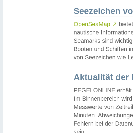
Seezeichen v
OpenSeaMap
↗
biete
nautische Information
Seamarks sind wichtig
Booten und Schiffen i
von Seezeichen wie Le
Aktualität der
PEGELONLINE erhält u
Im Binnenbereich wird 
Messwerte von Zeitreih
Minuten. Abweichungen
Fehlern bei der Daten
sein.