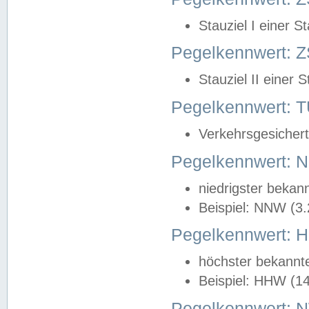
Stauziel I einer S
Pegelkennwert: Z
Stauziel II einer 
Pegelkennwert:
Verkehrsgesichert
Pegelkennwert:
niedrigster bekan
Beispiel: NNW (3
Pegelkennwert:
höchster bekannt
Beispiel: HHW (1
Pegelkennwert: 