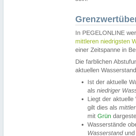
Grenzwertüber
In PEGELONLINE werde
mittleren niedrigsten
einer Zeitspanne in Be
Die farblichen Abstuf
aktuellen Wasserstand
Ist der aktuelle 
als
niedriger Was
Liegt der aktue
gilt dies als
mittle
mit
Grün
dargestel
Wasserstände obe
Wasserstand
und