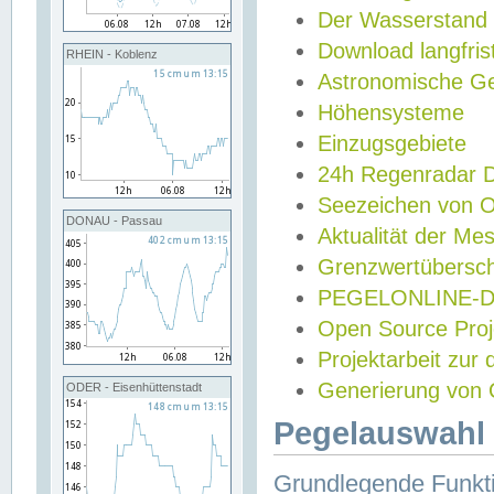
Der Wasserstand
Download langfris
RHEIN - Koblenz
Astronomische Gez
Höhensysteme
Einzugsgebiete
24h Regenradar
Seezeichen von 
DONAU - Passau
Aktualität der Me
Grenzwertübersch
PEGELONLINE-Di
Open Source Projek
Projektarbeit zur
Generierung von 
ODER - Eisenhüttenstadt
Pegelauswahl 
Grundlegende Funkti