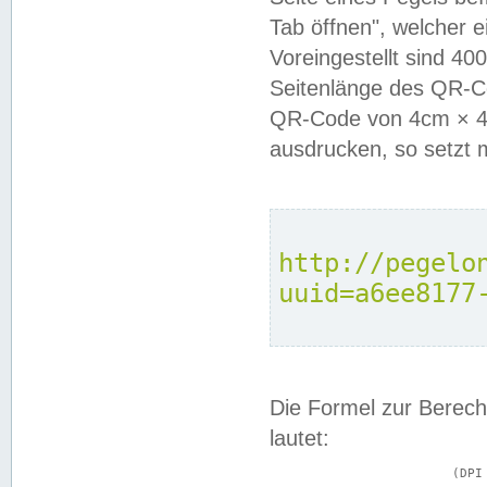
Tab öffnen", welcher 
Voreingestellt sind 4
Seitenlänge des QR-C
QR-Code von 4cm × 4c
ausdrucken, so setzt 
http://pegelo
uuid=a6ee8177
Die Formel zur Berech
lautet:
			(DPI × Druckkantenlänge in cm) ÷ 2,54 = Kantenlänge in Pixel
