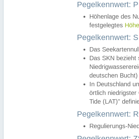
Pegelkennwert: 
Höhenlage des Nul
festgelegtes
Höhe
Pegelkennwert: 
Das Seekartennull
Das SKN bezieht s
Niedrigwassererei
deutschen Bucht) 
In Deutschland un
örtlich niedrigst
Tide (LAT)" definie
Pegelkennwert:
Regulierungs-Nie
Pegelkennwert: Z