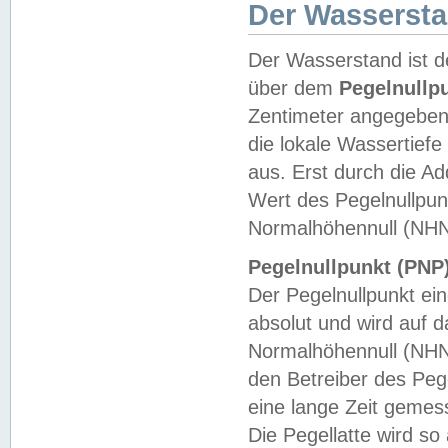
Der Wasserst
Der Wasserstand ist d
über dem
Pegelnullp
Zentimeter angegeben
die lokale Wassertie
aus. Erst durch die A
Wert des Pegelnullpun
Normalhöhennull (NHN
Pegelnullpunkt (PNP)
Der Pegelnullpunkt ei
absolut und wird auf
Normalhöhennull (NHN
den Betreiber des Pege
eine lange Zeit geme
Die Pegellatte wird s