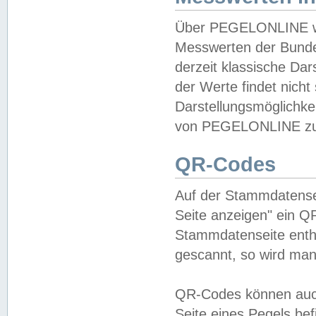
Über PEGELONLINE wer
Messwerten der Bundes
derzeit klassische Da
der Werte findet nicht 
Darstellungsmöglichkei
von PEGELONLINE zu 
QR-Codes
Auf der Stammdatensei
Seite anzeigen" ein Q
Stammdatenseite enthä
gescannt, so wird man
QR-Codes können auc
Seite eines Pegels be