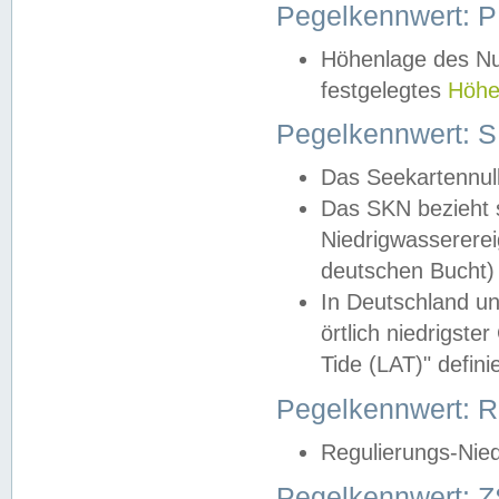
Pegelkennwert: 
Höhenlage des Nul
festgelegtes
Höhe
Pegelkennwert: 
Das Seekartennull
Das SKN bezieht s
Niedrigwassererei
deutschen Bucht) 
In Deutschland un
örtlich niedrigst
Tide (LAT)" definie
Pegelkennwert:
Regulierungs-Nie
Pegelkennwert: Z