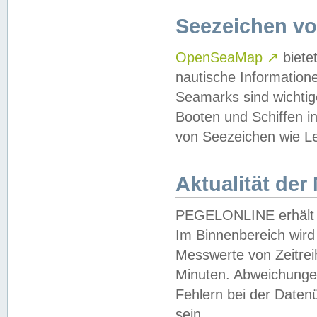
Seezeichen v
OpenSeaMap
↗
biete
nautische Information
Seamarks sind wichtig
Booten und Schiffen i
von Seezeichen wie Le
Aktualität der
PEGELONLINE erhält u
Im Binnenbereich wird 
Messwerte von Zeitreih
Minuten. Abweichungen
Fehlern bei der Daten
sein.