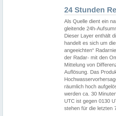
24 Stunden R
Als Quelle dient ein n
gleitende 24h-Aufsum
Dieser Layer enthält
handelt es sich um di
angeeichten“ Radarnie
der Radar- mit den O
Mittelung von Differe
Auflösung. Das Produk
Hochwasservorhersagez
räumlich hoch aufgelö
werden ca. 30 Minuten
UTC ist gegen 0130 UTC
stehen für die letzten