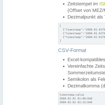
Zeitstempel im
IS
(Offset von MEZ
Dezimalpunkt als
[

  {"timestamp":"2000-01-01T0
  {"timestamp":"2000-01-01T0
  {"timestamp":"2000-01-01T0
]
CSV-Format
Excel-kompatibles
Vereinfachte Zeit
Sommerzeitumstel
Semikolon als Fel
Dezimalkomma (de
timestamp;value

2000-01-01 01:00;646

2000-01-01 01:15;646
