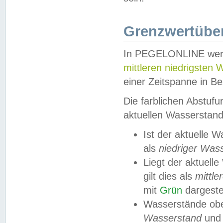
Grenzwertüber
In PEGELONLINE werde
mittleren niedrigsten
einer Zeitspanne in Be
Die farblichen Abstuf
aktuellen Wasserstand
Ist der aktuelle 
als
niedriger Was
Liegt der aktue
gilt dies als
mittle
mit
Grün
dargestel
Wasserstände obe
Wasserstand
und