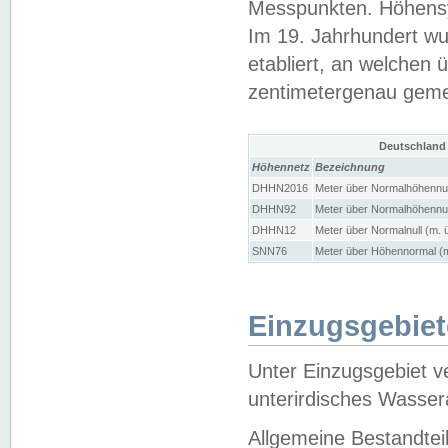
Messpunkten. Höhensy
Im 19. Jahrhundert wu
etabliert, an welchen 
zentimetergenau gem
Deutschland
Höhennetz
Bezeichnung
DHHN2016
Meter über Normalhöhennul
DHHN92
Meter über Normalhöhennul
DHHN12
Meter über Normalnull (m. 
SNN76
Meter über Höhennormal (m
Einzugsgebiet
Unter Einzugsgebiet v
unterirdisches Wasser
Allgemeine Bestandtei