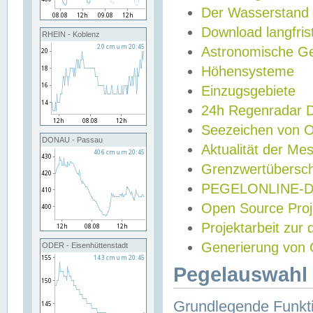
Der Wasserstand
Download langfris
RHEIN - Koblenz
Astronomische Gez
Höhensysteme
Einzugsgebiete
24h Regenradar
Seezeichen von 
DONAU - Passau
Aktualität der Me
Grenzwertübersch
PEGELONLINE-Di
Open Source Projek
Projektarbeit zur
Generierung von 
ODER - Eisenhüttenstadt
Pegelauswahl 
Grundlegende Funkti