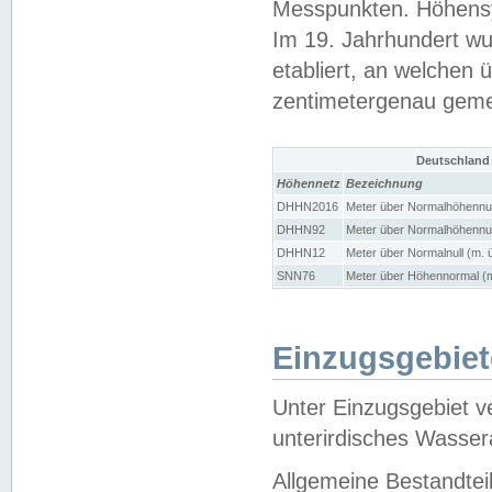
Messpunkten. Höhensy
Im 19. Jahrhundert wu
etabliert, an welchen 
zentimetergenau gem
Deutschland
Höhennetz
Bezeichnung
DHHN2016
Meter über Normalhöhennul
DHHN92
Meter über Normalhöhennul
DHHN12
Meter über Normalnull (m. 
SNN76
Meter über Höhennormal (m
Einzugsgebiet
Unter Einzugsgebiet v
unterirdisches Wasser
Allgemeine Bestandtei