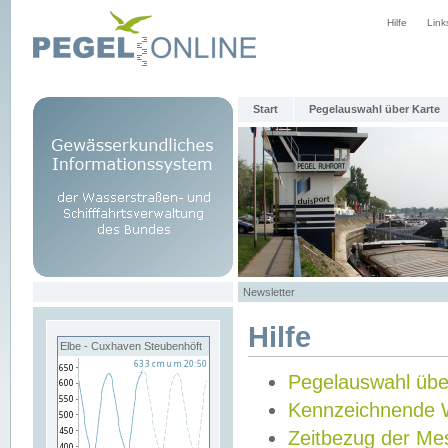
Hilfe
Link
Start
Pegelauswahl über Karte
Newsletter
Hilfe
Elbe - Cuxhaven Steubenhöft
Pegelauswahl übe
Kennzeichnende 
Zeitbezug der Me