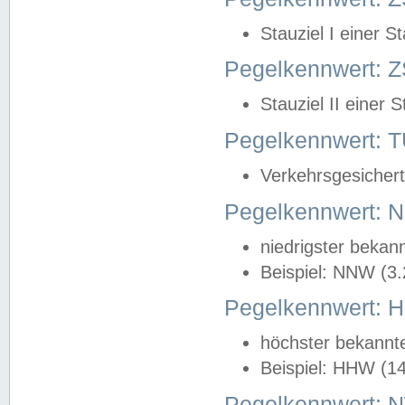
Stauziel I einer S
Pegelkennwert: Z
Stauziel II einer 
Pegelkennwert:
Verkehrsgesichert
Pegelkennwert:
niedrigster bekan
Beispiel: NNW (3
Pegelkennwert:
höchster bekannt
Beispiel: HHW (1
Pegelkennwert: 