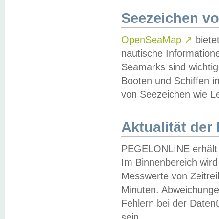
Seezeichen v
OpenSeaMap
↗
biete
nautische Information
Seamarks sind wichtig
Booten und Schiffen i
von Seezeichen wie Le
Aktualität der
PEGELONLINE erhält u
Im Binnenbereich wird 
Messwerte von Zeitreih
Minuten. Abweichungen
Fehlern bei der Daten
sein.