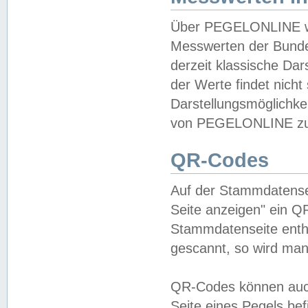
Über PEGELONLINE wer
Messwerten der Bundes
derzeit klassische Da
der Werte findet nicht 
Darstellungsmöglichkei
von PEGELONLINE zu 
QR-Codes
Auf der Stammdatensei
Seite anzeigen" ein Q
Stammdatenseite enthä
gescannt, so wird man
QR-Codes können auc
Seite eines Pegels be