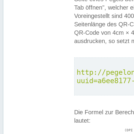
Tab öffnen", welcher 
Voreingestellt sind 4
Seitenlänge des QR-C
QR-Code von 4cm × 4c
ausdrucken, so setzt 
http://pegelo
uuid=a6ee8177
Die Formel zur Berech
lautet:
			(DPI × Druckkantenlänge in cm) ÷ 2,54 = Kantenlänge in Pixel
