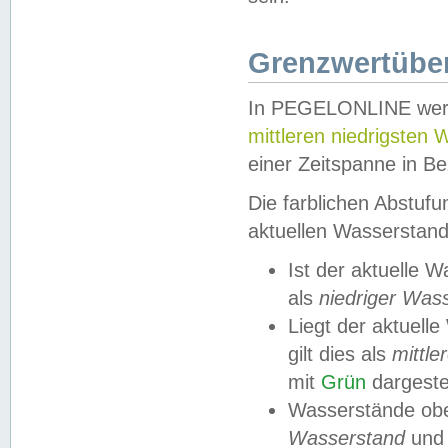
Grenzwertüber
In PEGELONLINE werde
mittleren niedrigsten
einer Zeitspanne in Be
Die farblichen Abstuf
aktuellen Wasserstand
Ist der aktuelle 
als
niedriger Was
Liegt der aktue
gilt dies als
mittle
mit
Grün
dargestel
Wasserstände obe
Wasserstand
und