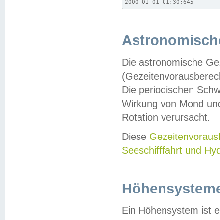
2000-01-01 01:30;645
Astronomische
Die astronomische Gez
(Gezeitenvorausberec
Die periodischen Schw
Wirkung von Mond und
Rotation verursacht.
Diese
Gezeitenvorau
Seeschifffahrt und Hy
Höhensystem
Ein Höhensystem ist e