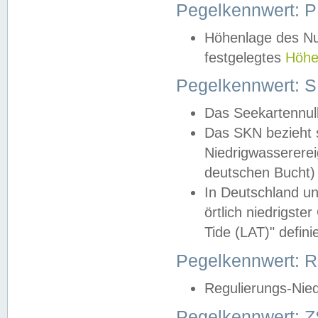
Pegelkennwert: 
Höhenlage des Nul
festgelegtes
Höhe
Pegelkennwert: 
Das Seekartennull
Das SKN bezieht s
Niedrigwassererei
deutschen Bucht) 
In Deutschland un
örtlich niedrigst
Tide (LAT)" definie
Pegelkennwert:
Regulierungs-Nie
Pegelkennwert: Z