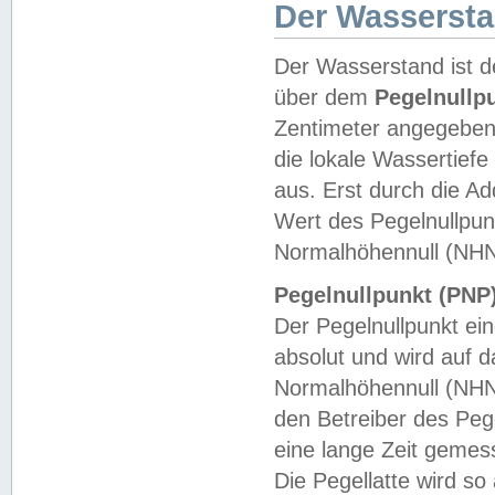
Der Wasserst
Der Wasserstand ist d
über dem
Pegelnullp
Zentimeter angegeben
die lokale Wassertie
aus. Erst durch die A
Wert des Pegelnullpun
Normalhöhennull (NHN
Pegelnullpunkt (PNP)
Der Pegelnullpunkt ei
absolut und wird auf
Normalhöhennull (NHN
den Betreiber des Pege
eine lange Zeit geme
Die Pegellatte wird s