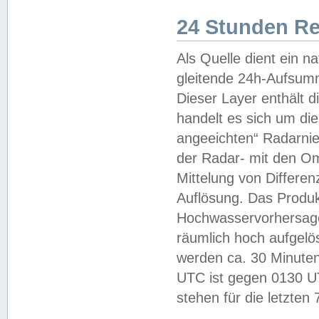
24 Stunden R
Als Quelle dient ein n
gleitende 24h-Aufsum
Dieser Layer enthält
handelt es sich um di
angeeichten“ Radarnie
der Radar- mit den O
Mittelung von Differe
Auflösung. Das Produk
Hochwasservorhersagez
räumlich hoch aufgelö
werden ca. 30 Minuten
UTC ist gegen 0130 UTC
stehen für die letzten