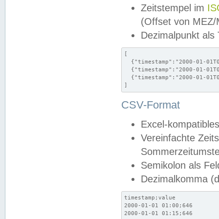
Zeitstempel im
IS
(Offset von MEZ
Dezimalpunkt als
[

  {"timestamp":"2000-01-01T0
  {"timestamp":"2000-01-01T0
  {"timestamp":"2000-01-01T0
]
CSV-Format
Excel-kompatibles
Vereinfachte Zeit
Sommerzeitumstel
Semikolon als Fel
Dezimalkomma (de
timestamp;value

2000-01-01 01:00;646

2000-01-01 01:15;646
