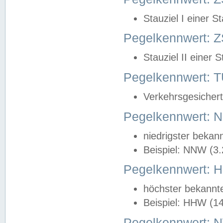
Stauziel I einer S
Pegelkennwert: Z
Stauziel II einer 
Pegelkennwert:
Verkehrsgesichert
Pegelkennwert:
niedrigster bekan
Beispiel: NNW (3
Pegelkennwert:
höchster bekannt
Beispiel: HHW (1
Pegelkennwert: 