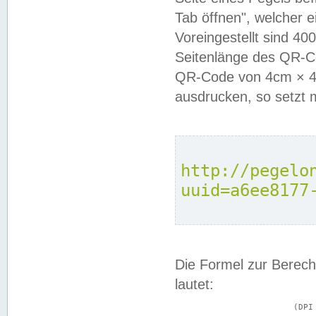
Tab öffnen", welcher 
Voreingestellt sind 4
Seitenlänge des QR-C
QR-Code von 4cm × 4c
ausdrucken, so setzt 
http://pegelo
uuid=a6ee8177
Die Formel zur Berech
lautet:
			(DPI × Druckkantenlänge in cm) ÷ 2,54 = Kantenlänge in Pixel
