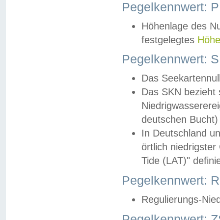
Pegelkennwert: 
Höhenlage des Nul
festgelegtes
Höhe
Pegelkennwert: 
Das Seekartennull
Das SKN bezieht s
Niedrigwassererei
deutschen Bucht) 
In Deutschland un
örtlich niedrigst
Tide (LAT)" definie
Pegelkennwert:
Regulierungs-Nie
Pegelkennwert: Z