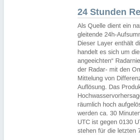
24 Stunden R
Als Quelle dient ein n
gleitende 24h-Aufsum
Dieser Layer enthält
handelt es sich um di
angeeichten“ Radarnie
der Radar- mit den O
Mittelung von Differe
Auflösung. Das Produk
Hochwasservorhersagez
räumlich hoch aufgelö
werden ca. 30 Minuten
UTC ist gegen 0130 UTC
stehen für die letzten