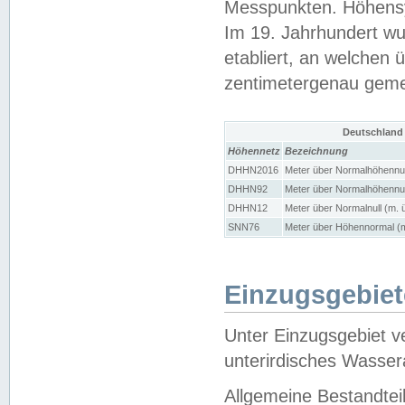
Messpunkten. Höhensy
Im 19. Jahrhundert wu
etabliert, an welchen 
zentimetergenau gem
Deutschland
Höhennetz
Bezeichnung
DHHN2016
Meter über Normalhöhennul
DHHN92
Meter über Normalhöhennul
DHHN12
Meter über Normalnull (m. 
SNN76
Meter über Höhennormal (m
Einzugsgebiet
Unter Einzugsgebiet v
unterirdisches Wasser
Allgemeine Bestandtei