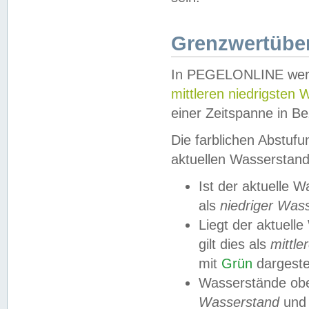
Grenzwertüber
In PEGELONLINE werde
mittleren niedrigsten
einer Zeitspanne in Be
Die farblichen Abstuf
aktuellen Wasserstand
Ist der aktuelle 
als
niedriger Was
Liegt der aktue
gilt dies als
mittle
mit
Grün
dargestel
Wasserstände obe
Wasserstand
und