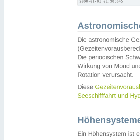
2000-01-01 01:30;645
Astronomische
Die astronomische Gez
(Gezeitenvorausberec
Die periodischen Schw
Wirkung von Mond und
Rotation verursacht.
Diese
Gezeitenvorau
Seeschifffahrt und Hy
Höhensystem
Ein Höhensystem ist e