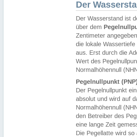
Der Wasserst
Der Wasserstand ist d
über dem
Pegelnullp
Zentimeter angegeben
die lokale Wassertie
aus. Erst durch die A
Wert des Pegelnullpun
Normalhöhennull (NHN
Pegelnullpunkt (PNP)
Der Pegelnullpunkt ei
absolut und wird auf
Normalhöhennull (NHN
den Betreiber des Pege
eine lange Zeit geme
Die Pegellatte wird s