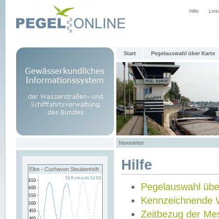
Hilfe
Link
Start
Pegelauswahl über Karte
Newsletter
Hilfe
Elbe - Cuxhaven Steubenhöft
Pegelauswahl übe
Kennzeichnende 
Zeitbezug der Me