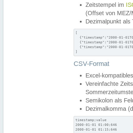
Zeitstempel im
IS
(Offset von MEZ
Dezimalpunkt als
[

  {"timestamp":"2000-01-01T0
  {"timestamp":"2000-01-01T0
  {"timestamp":"2000-01-01T0
]
CSV-Format
Excel-kompatibles
Vereinfachte Zeit
Sommerzeitumstel
Semikolon als Fel
Dezimalkomma (de
timestamp;value

2000-01-01 01:00;646

2000-01-01 01:15;646
