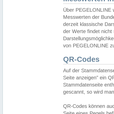
Über PEGELONLINE wer
Messwerten der Bundes
derzeit klassische Da
der Werte findet nicht 
Darstellungsmöglichkei
von PEGELONLINE zu 
QR-Codes
Auf der Stammdatensei
Seite anzeigen" ein Q
Stammdatenseite enthä
gescannt, so wird man
QR-Codes können auc
Seite eines Pegels be