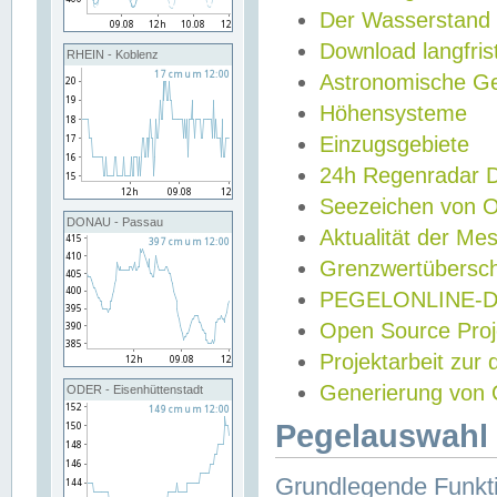
Der Wasserstand
Download langfris
RHEIN - Koblenz
Astronomische Gez
Höhensysteme
Einzugsgebiete
24h Regenradar
Seezeichen von 
DONAU - Passau
Aktualität der Me
Grenzwertübersch
PEGELONLINE-Di
Open Source Projek
Projektarbeit zur
Generierung von 
ODER - Eisenhüttenstadt
Pegelauswahl 
Grundlegende Funkti