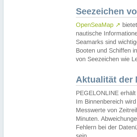
Seezeichen v
OpenSeaMap
↗
biete
nautische Information
Seamarks sind wichtig
Booten und Schiffen i
von Seezeichen wie Le
Aktualität der
PEGELONLINE erhält u
Im Binnenbereich wird 
Messwerte von Zeitreih
Minuten. Abweichungen
Fehlern bei der Daten
sein.