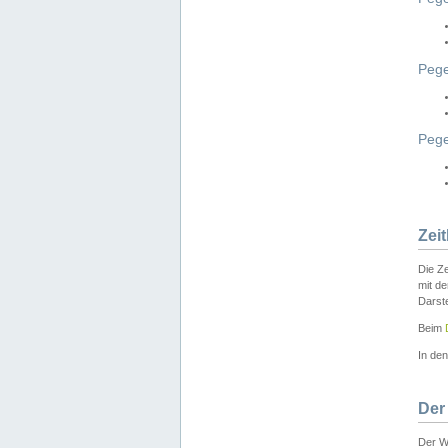
Pege
Peg
Zei
Die Ze
mit d
Darst
Beim
In de
Der
Der W