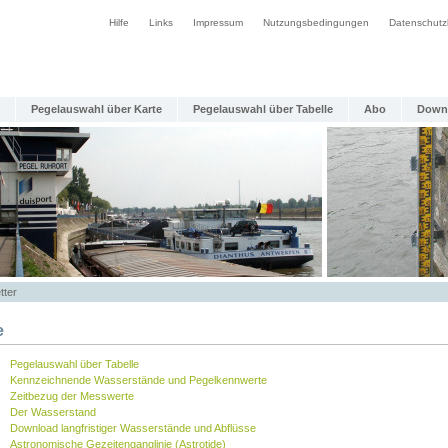
Hilfe
Links
Impressum
Nutzungsbedingungen
Datenschutz
Pegelauswahl über Karte
Pegelauswahl über Tabelle
Abo
Down
tter
e
Pegelauswahl über Tabelle
Kennzeichnende Wasserstände und Pegelkennwerte
Zeitbezug der Messwerte
Der Wasserstand
Download langfristiger Wasserstände und Abflüsse
Astronomische Gezeitenganglinie (Astrotide)