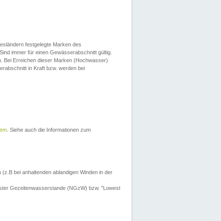
esländern festgelegte Marken des
Sind immer für einen Gewässerabschnitt gültig.
. Bei Erreichen dieser Marken (Hochwasser)
erabschnitt in Kraft bzw. werden bei
tem
. Siehe auch die Informationen zum
 (z.B bei anhaltenden ablandigen Winden in der
drigster Gezeitenwasserstande (NGzW) bzw. "Lowest