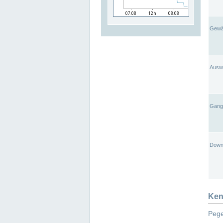
Gewä
Ausw
Gangl
Down
Ken
Pege