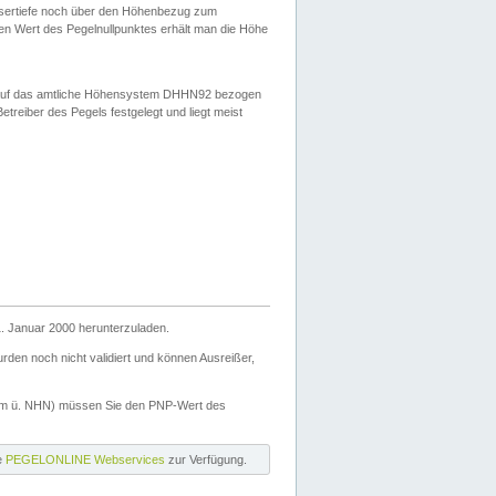
ssertiefe noch über den Höhenbezug zum
en Wert des Pegelnullpunktes erhält man die Höhe
d auf das amtliche Höhensystem DHHN92 bezogen
reiber des Pegels festgelegt und liegt meist
. Januar 2000 herunterzuladen.
den noch nicht validiert und können Ausreißer,
(m ü. NHN) müssen Sie den PNP-Wert des
ie
PEGELONLINE Webservices
zur Verfügung.