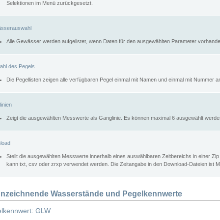
Selektionen im Menü zurückgesetzt.
sserauswahl
Alle Gewässer werden aufgelistet, wenn Daten für den ausgewählten Parameter vorhande
ahl des Pegels
Die Pegellisten zeigen alle verfügbaren Pegel einmal mit Namen und einmal mit Nummer a
inien
Zeigt die ausgewählten Messwerte als Ganglinie. Es können maximal 6 ausgewählt werde
load
Stellt die ausgewählten Messwerte innerhalb eines auswählbaren Zeitbereichs in einer Zi
kann txt, csv oder zrxp verwendet werden. Die Zeitangabe in den Download-Dateien ist 
nzeichnende Wasserstände und Pegelkennwerte
lkennwert: GLW