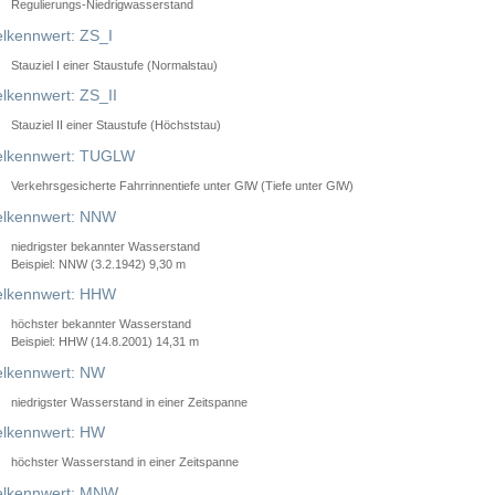
Regulierungs-Niedrigwasserstand
lkennwert: ZS_I
Stauziel I einer Staustufe (Normalstau)
lkennwert: ZS_II
Stauziel II einer Staustufe (Höchststau)
elkennwert: TUGLW
Verkehrsgesicherte Fahrrinnentiefe unter GlW (Tiefe unter GlW)
lkennwert: NNW
niedrigster bekannter Wasserstand
Beispiel: NNW (3.2.1942) 9,30 m
lkennwert: HHW
höchster bekannter Wasserstand
Beispiel: HHW (14.8.2001) 14,31 m
lkennwert: NW
niedrigster Wasserstand in einer Zeitspanne
lkennwert: HW
höchster Wasserstand in einer Zeitspanne
elkennwert: MNW