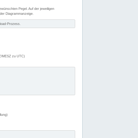
wünschten Pegel. Auf der jeweiligen
 der Diagrammanzeige.
load-Prozess.
MEZ/MESZ zu UTC)
lung)