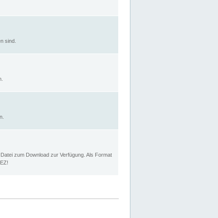
n sind.
n.
n.
p Datei zum Download zur Verfügung. Als Format
MEZ!