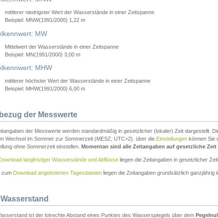
mittlerer niedrigster Wert der Wasserstände in einer Zeitspanne
Beispiel: MNW(1991/2000) 1,22 m
lkennwert: MW
Mittelwert der Wasserstände in einer Zeitspanne
Beispiel: MN(1991/2000) 3,00 m
elkennwert: MHW
mittlerer höchster Wert der Wasserstände in einer Zeitspanne
Beispiel: MHW(1991/2000) 6,00 m
tbezug der Messwerte
itangaben der Messwerte werden standardmäßig in gesetzlicher (lokaler) Zeit dargestellt. D
em Wechsel im Sommer zur Sommerzeit (MESZ, UTC+2). über die
Einstellungen
können Sie d
ellung ohne Sommerzeit einstellen.
Momentan sind alle Zeitangaben auf gesetzliche Zeit e
Download langfristiger Wasserstände und Abflüsse
liegen die Zeitangaben in gesetzlicher Zeit
n zum
Download angebotenen Tagesdateien
liegen die Zeitangaben grundsätzlich ganzjährig in
 Wasserstand
asserstand ist der lotrechte Abstand eines Punktes des Wasserspiegels über dem
Pegelnul