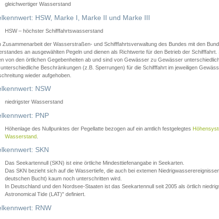
gleichwertiger Wasserstand
lkennwert: HSW, Marke I, Marke II und Marke III
HSW – höchster Schifffahrtswasserstand
in Zusammenarbeit der Wasserstraßen- und Schifffahrtsverwaltung des Bundes mit den Bund
standes an ausgewählten Pegeln und dienen als Richtwerte für den Betrieb der Schifffahrt. 
n von den örtlichen Gegebenheiten ab und sind von Gewässer zu Gewässer unterschiedlich
 unterschiedliche Beschränkungen (z.B. Sperrungen) für die Schifffahrt im jeweiligen Gewäss
schreitung wieder aufgehoben.
lkennwert: NSW
niedrigster Wasserstand
lkennwert: PNP
Höhenlage des Nullpunktes der Pegellatte bezogen auf ein amtlich festgelegtes
Höhensys
Wasserstand
.
lkennwert: SKN
Das Seekartennull (SKN) ist eine örtliche Mindesttiefenangabe in Seekarten.
Das SKN bezieht sich auf die Wassertiefe, die auch bei extemen Niedrigwasserereignissen
deutschen Bucht) kaum noch unterschritten wird.
In Deutschland und den Nordsee-Staaten ist das Seekartennull seit 2005 als örtlich nie
Astronomical Tide (LAT)" definiert.
lkennwert: RNW