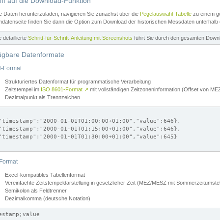
iff auf die Download-Funktion
e Daten herunterzuladen, navigieren Sie zunächst über die
Pegelauswahl-Tabelle
zu einem ge
datenseite finden Sie dann die Option zum Download der historischen Messdaten unterhalb
ne detaillierte
Schritt-für-Schritt-Anleitung mit Screenshots
führt Sie durch den gesamten Down
ügbare Datenformate
-Format
Strukturiertes Datenformat für programmatische Verarbeitung
Zeitstempel im
ISO 8601-Format
↗
mit vollständigen Zeitzoneninformation (Offset von 
Dezimalpunkt als Trennzeichen
"timestamp":"2000-01-01T01:00:00+01:00","value":646},

"timestamp":"2000-01-01T01:15:00+01:00","value":646},

"timestamp":"2000-01-01T01:30:00+01:00","value":645}

Format
Excel-kompatibles Tabellenformat
Vereinfachte Zeitstempeldarstellung in gesetzlicher Zeit (MEZ/MESZ mit Sommerzeitumstel
Semikolon als Feldtrenner
Dezimalkomma (deutsche Notation)
estamp;value
