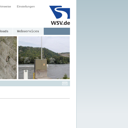
hinweise
Einstellungen
loads
Webservices