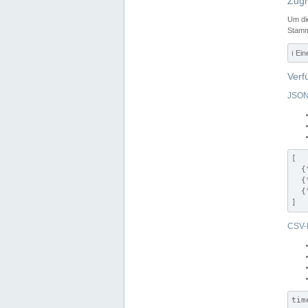
Zugr
Um di
Stamm
ℹ️ Ei
Verf
JSON
[

  {
  {
  {
]
CSV-
tim