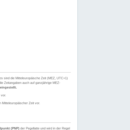
ies sind die Mitteleuropäische Zeit (MEZ, UTC+1)
ie Zeitangaben auch auf ganzjährige MEZ-
ingestellt.
 vor.
 Mitteleuropäischer Zeit vor.
lpunkt (PNP)
der Pegellatte und wird in der Regel