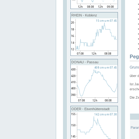
RHEIN - Koblenz
Peg
DONAU - Passau
Grund
über 
Ist Ja
ersche
Die Ze
ODER - Eisenhüttenstadt
Para