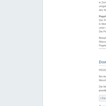
in Ze
umgeb
des W
Pegel
Der P
in Me
unter
Die Pe
Beisp
Wasse
Pegeln
Dow
PEGEL
Bei d
Messf
Die M
jeweil
ℹ️ F