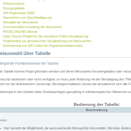
Höhensysteme
Einzugsgebiete
24h Regenradar DWD
Seezeichen von OpenSeaMap.org
Aktualität der Messwerte
Grenzwertüberschreitung der Messwerte
PEGELONLINE-Dienste
Open Source Projekt für die interaktive Online Visualisierung
Projektarbeit zur dynamischen Visualisierung von Messwerten
Generierung von QR-Codes für Pegelstammdatenseiten
elauswahl über Tabelle
legende Funktionsweise der Tabelle
die Tabelle können Pegel gefunden werden und deren Messwerte heruntergeladen oder visuali
vascript deaktiviert oder nicht verfügbar so muss jede Änderung mit der Bestätigung des "Filt
int nur bei deaktiviertem Javascript. Bei eingeschaltetem Javascript aktualisieren sich alle 
itstempel in den Dateien beim Download liegen ganzjährig in mitteleuropäischer Winterzeit vo
Bedienung der Tabelle:
Beschreibung
meter
Hier besteht die Möglichkeit, die auszuwertende Messgröße einzustellen. Bei einer Ände