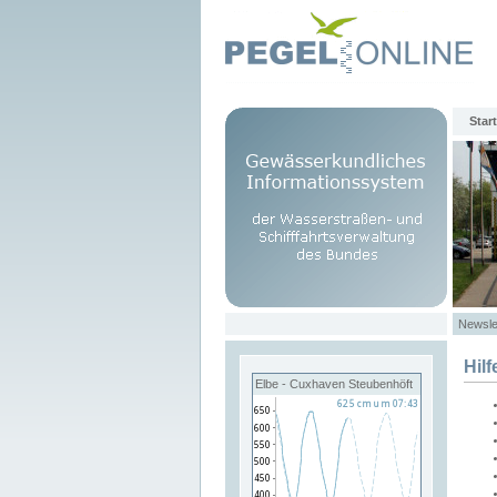
Start
Newsle
Hilf
Elbe - Cuxhaven Steubenhöft