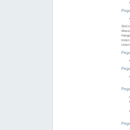
Pege
Sind 
Wasser
Hänge
treten
Unter
Pege
Pege
Pege
Pege