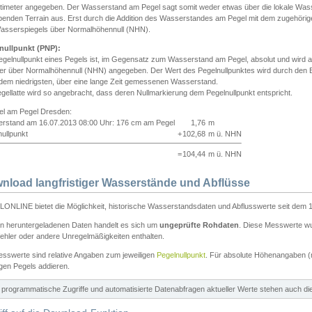
ntimeter angegeben. Der Wasserstand am Pegel sagt somit weder etwas über die lokale Wa
enden Terrain aus. Erst durch die Addition des Wasserstandes am Pegel mit dem zugehörig
asserspiegels über Normalhöhennull (NHN).
nullpunkt (PNP):
egelnullpunkt eines Pegels ist, im Gegensatz zum Wasserstand am Pegel, absolut und wir
ter über Normalhöhennull (NHN) angegeben. Der Wert des Pegelnullpunktes wird durch den Bet
 dem niedrigsten, über eine lange Zeit gemessenen Wasserstand.
gellatte wird so angebracht, dass deren Nullmarkierung dem Pegelnullpunkt entspricht.
iel am Pegel Dresden:
rstand am 16.07.2013 08:00 Uhr: 176 cm am Pegel
1,76
m
ullpunkt
+
102,68
m ü. NHN
=
104,44
m ü. NHN
nload langfristiger Wasserstände und Abflüsse
ONLINE bietet die Möglichkeit, historische Wasserstandsdaten und Abflusswerte seit dem 1
en heruntergeladenen Daten handelt es sich um
ungeprüfte Rohdaten
. Diese Messwerte wur
ehler oder andere Unregelmäßigkeiten enthalten.
esswerte sind relative Angaben zum jeweiligen
Pegelnullpunkt
. Für absolute Höhenangaben 
igen Pegels addieren.
ür programmatische Zugriffe und automatisierte Datenabfragen aktueller Werte stehen auch d