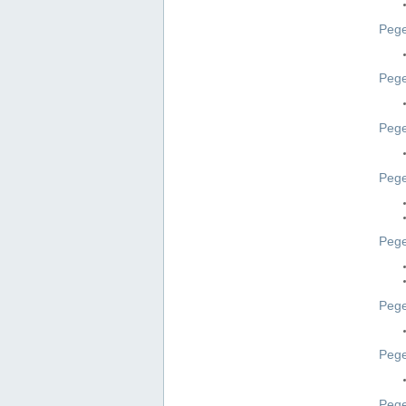
Pege
Pege
Peg
Pege
Pege
Pege
Pege
Peg