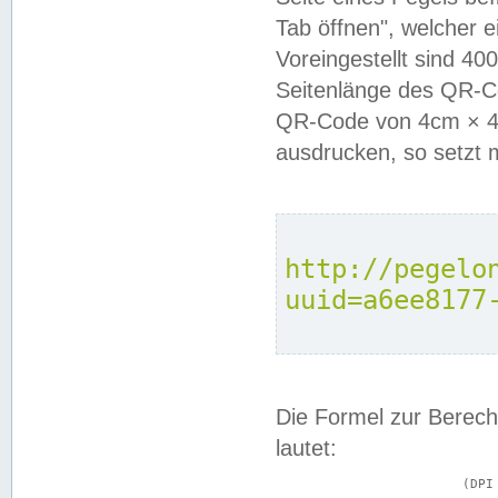
Tab öffnen", welcher 
Voreingestellt sind 4
Seitenlänge des QR-C
QR-Code von 4cm × 4c
ausdrucken, so setzt 
http://pegelo
uuid=a6ee8177
Die Formel zur Berech
lautet:
			(DPI × Druckkantenlänge in cm) ÷ 2,54 = Kantenlänge in Pixel
