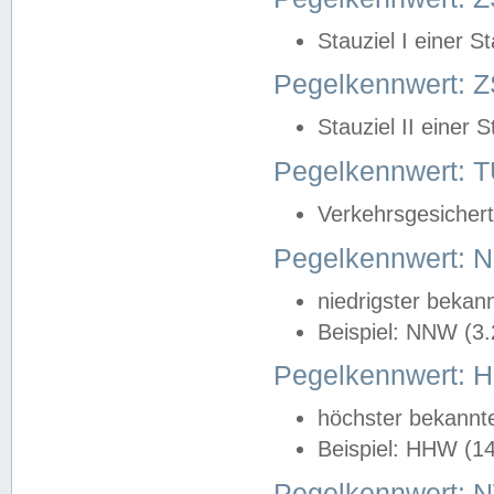
Stauziel I einer S
Pegelkennwert: Z
Stauziel II einer 
Pegelkennwert:
Verkehrsgesichert
Pegelkennwert:
niedrigster bekan
Beispiel: NNW (3
Pegelkennwert:
höchster bekannt
Beispiel: HHW (1
Pegelkennwert: 