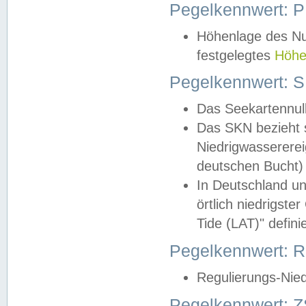
Pegelkennwert: 
Höhenlage des Nul
festgelegtes
Höhe
Pegelkennwert: 
Das Seekartennull
Das SKN bezieht s
Niedrigwassererei
deutschen Bucht) 
In Deutschland un
örtlich niedrigst
Tide (LAT)" definie
Pegelkennwert:
Regulierungs-Nie
Pegelkennwert: Z