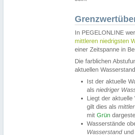
Grenzwertüber
In PEGELONLINE werde
mittleren niedrigsten
einer Zeitspanne in Be
Die farblichen Abstuf
aktuellen Wasserstand
Ist der aktuelle 
als
niedriger Was
Liegt der aktue
gilt dies als
mittle
mit
Grün
dargestel
Wasserstände obe
Wasserstand
und