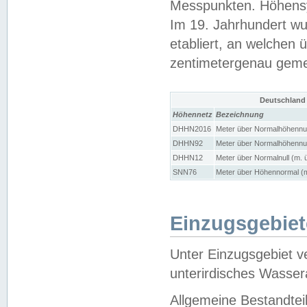
Messpunkten. Höhensy
Im 19. Jahrhundert wu
etabliert, an welchen 
zentimetergenau gem
Deutschland
Höhennetz
Bezeichnung
DHHN2016
Meter über Normalhöhennul
DHHN92
Meter über Normalhöhennul
DHHN12
Meter über Normalnull (m. 
SNN76
Meter über Höhennormal (m
Einzugsgebiet
Unter Einzugsgebiet v
unterirdisches Wasser
Allgemeine Bestandtei