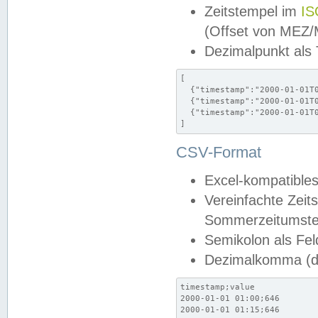
Zeitstempel im
IS
(Offset von MEZ
Dezimalpunkt als
[

  {"timestamp":"2000-01-01T0
  {"timestamp":"2000-01-01T0
  {"timestamp":"2000-01-01T0
]
CSV-Format
Excel-kompatibles
Vereinfachte Zeit
Sommerzeitumstel
Semikolon als Fel
Dezimalkomma (de
timestamp;value

2000-01-01 01:00;646

2000-01-01 01:15;646
