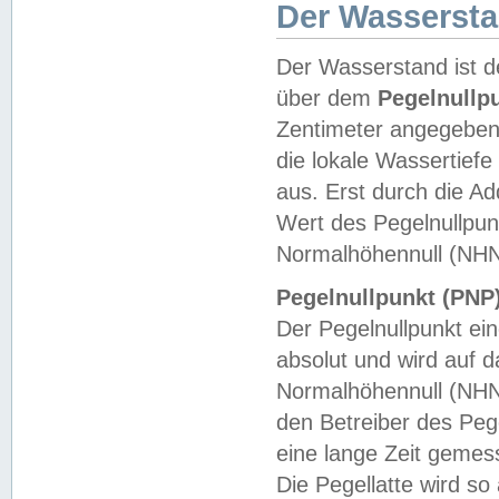
Der Wasserst
Der Wasserstand ist d
über dem
Pegelnullp
Zentimeter angegeben
die lokale Wassertie
aus. Erst durch die A
Wert des Pegelnullpun
Normalhöhennull (NHN
Pegelnullpunkt (PNP)
Der Pegelnullpunkt ei
absolut und wird auf
Normalhöhennull (NHN
den Betreiber des Pege
eine lange Zeit geme
Die Pegellatte wird s