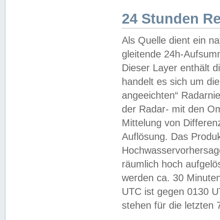
24 Stunden R
Als Quelle dient ein n
gleitende 24h-Aufsum
Dieser Layer enthält
handelt es sich um di
angeeichten“ Radarnie
der Radar- mit den O
Mittelung von Differe
Auflösung. Das Produk
Hochwasservorhersagez
räumlich hoch aufgelö
werden ca. 30 Minuten
UTC ist gegen 0130 UTC
stehen für die letzten