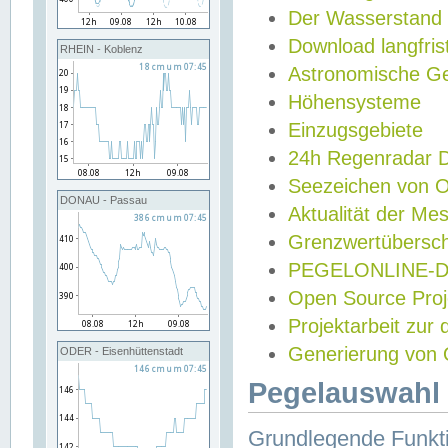
Der Wasserstand
Download langfris
RHEIN - Koblenz
Astronomische Gez
Höhensysteme
Einzugsgebiete
24h Regenradar
Seezeichen von 
DONAU - Passau
Aktualität der Me
Grenzwertübersch
PEGELONLINE-Di
Open Source Projek
Projektarbeit zur
Generierung von 
ODER - Eisenhüttenstadt
Pegelauswahl 
Grundlegende Funkti