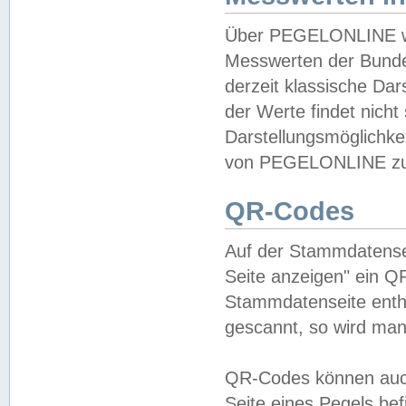
Über PEGELONLINE wer
Messwerten der Bundes
derzeit klassische Da
der Werte findet nicht 
Darstellungsmöglichkei
von PEGELONLINE zu 
QR-Codes
Auf der Stammdatensei
Seite anzeigen" ein Q
Stammdatenseite enthä
gescannt, so wird man
QR-Codes können auc
Seite eines Pegels be