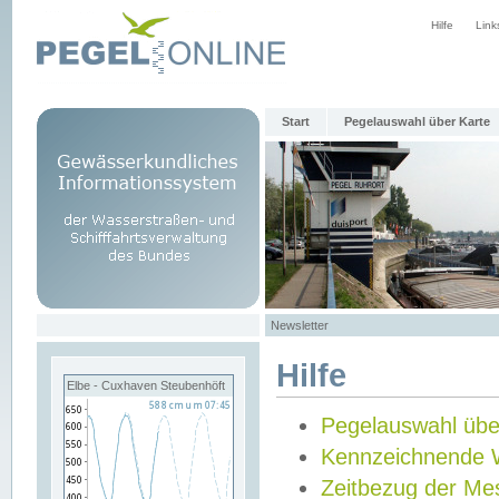
Hilfe
Link
Start
Pegelauswahl über Karte
Newsletter
Hilfe
Elbe - Cuxhaven Steubenhöft
Pegelauswahl übe
Kennzeichnende 
Zeitbezug der Me