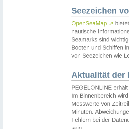
Seezeichen v
OpenSeaMap
↗
biete
nautische Information
Seamarks sind wichtig
Booten und Schiffen i
von Seezeichen wie Le
Aktualität der
PEGELONLINE erhält u
Im Binnenbereich wird 
Messwerte von Zeitreih
Minuten. Abweichungen
Fehlern bei der Daten
sein.