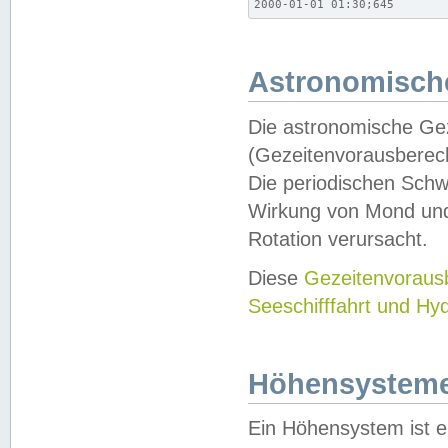
2000-01-01 01:30;645
Astronomische
Die astronomische Gez
(Gezeitenvorausberec
Die periodischen Schw
Wirkung von Mond und
Rotation verursacht.
Diese
Gezeitenvorau
Seeschifffahrt und Hy
Höhensystem
Ein Höhensystem ist e