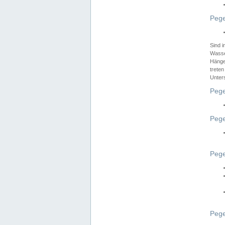
Pege
Sind 
Wasser
Hänge
treten
Unter
Pege
Pege
Pege
Pege