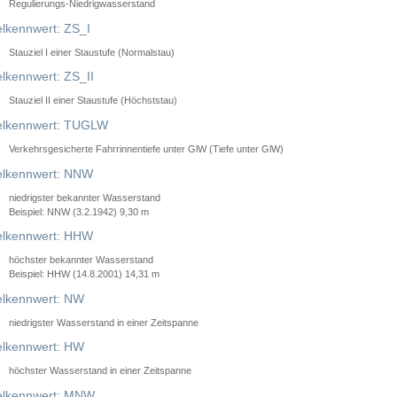
Regulierungs-Niedrigwasserstand
lkennwert: ZS_I
Stauziel I einer Staustufe (Normalstau)
lkennwert: ZS_II
Stauziel II einer Staustufe (Höchststau)
elkennwert: TUGLW
Verkehrsgesicherte Fahrrinnentiefe unter GlW (Tiefe unter GlW)
lkennwert: NNW
niedrigster bekannter Wasserstand
Beispiel: NNW (3.2.1942) 9,30 m
lkennwert: HHW
höchster bekannter Wasserstand
Beispiel: HHW (14.8.2001) 14,31 m
lkennwert: NW
niedrigster Wasserstand in einer Zeitspanne
lkennwert: HW
höchster Wasserstand in einer Zeitspanne
elkennwert: MNW