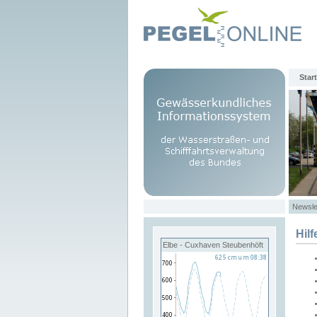
Start
Newsle
Hilf
Elbe - Cuxhaven Steubenhöft