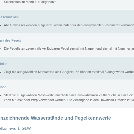
Selektionen im Menü zurückgesetzt.
sserauswahl
Alle Gewässer werden aufgelistet, wenn Daten für den ausgewählten Parameter vorhande
ahl des Pegels
Die Pegellisten zeigen alle verfügbaren Pegel einmal mit Namen und einmal mit Nummer a
inien
Zeigt die ausgewählten Messwerte als Ganglinie. Es können maximal 6 ausgewählt werde
load
Stellt die ausgewählten Messwerte innerhalb eines auswählbaren Zeitbereichs in einer Zi
kann txt, csv oder zrxp verwendet werden. Die Zeitangabe in den Download-Dateien ist 
nzeichnende Wasserstände und Pegelkennwerte
lkennwert: GLW