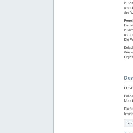
in Ze
umgeb
des W
Pegel
Der P
in Me
unter
Die Pe
Beisp
Wasse
Pegeln
Dow
PEGEL
Bei d
Messf
Die M
jeweil
ℹ️ F