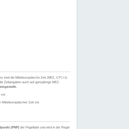
ies sind die Mitteleuropäische Zeit (MEZ, UTC+1)
ie Zeitangaben auch auf ganzjährige MEZ-
ingestellt.
 vor.
 Mitteleuropäischer Zeit vor.
lpunkt (PNP)
der Pegellatte und wird in der Regel