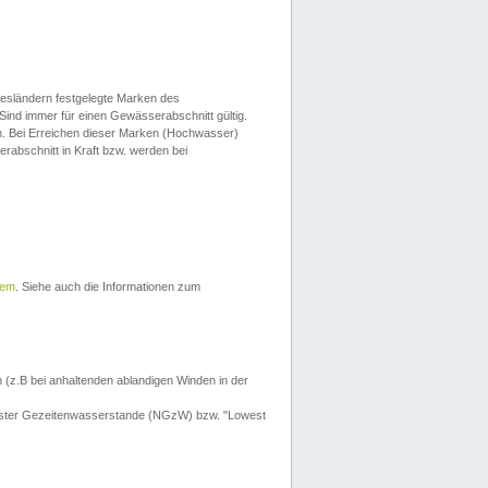
esländern festgelegte Marken des
Sind immer für einen Gewässerabschnitt gültig.
. Bei Erreichen dieser Marken (Hochwasser)
erabschnitt in Kraft bzw. werden bei
tem
. Siehe auch die Informationen zum
 (z.B bei anhaltenden ablandigen Winden in der
drigster Gezeitenwasserstande (NGzW) bzw. "Lowest