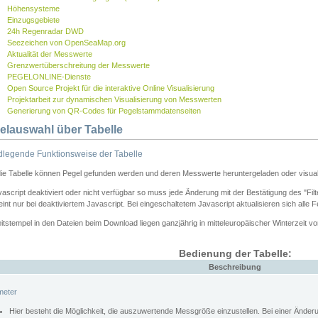
Höhensysteme
Einzugsgebiete
24h Regenradar DWD
Seezeichen von OpenSeaMap.org
Aktualität der Messwerte
Grenzwertüberschreitung der Messwerte
PEGELONLINE-Dienste
Open Source Projekt für die interaktive Online Visualisierung
Projektarbeit zur dynamischen Visualisierung von Messwerten
Generierung von QR-Codes für Pegelstammdatenseiten
elauswahl über Tabelle
legende Funktionsweise der Tabelle
die Tabelle können Pegel gefunden werden und deren Messwerte heruntergeladen oder visuali
vascript deaktiviert oder nicht verfügbar so muss jede Änderung mit der Bestätigung des "Filt
int nur bei deaktiviertem Javascript. Bei eingeschaltetem Javascript aktualisieren sich alle 
itstempel in den Dateien beim Download liegen ganzjährig in mitteleuropäischer Winterzeit vo
Bedienung der Tabelle:
Beschreibung
meter
Hier besteht die Möglichkeit, die auszuwertende Messgröße einzustellen. Bei einer Ände