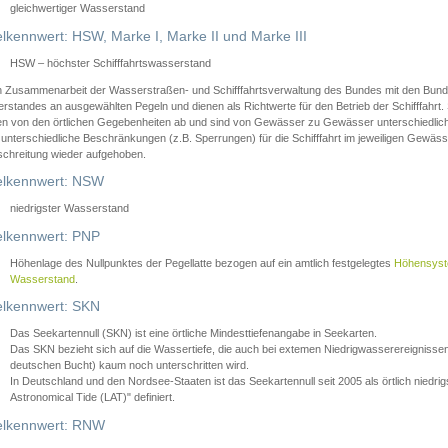
gleichwertiger Wasserstand
lkennwert: HSW, Marke I, Marke II und Marke III
HSW – höchster Schifffahrtswasserstand
in Zusammenarbeit der Wasserstraßen- und Schifffahrtsverwaltung des Bundes mit den Bund
standes an ausgewählten Pegeln und dienen als Richtwerte für den Betrieb der Schifffahrt. 
n von den örtlichen Gegebenheiten ab und sind von Gewässer zu Gewässer unterschiedlich
 unterschiedliche Beschränkungen (z.B. Sperrungen) für die Schifffahrt im jeweiligen Gewäss
schreitung wieder aufgehoben.
lkennwert: NSW
niedrigster Wasserstand
lkennwert: PNP
Höhenlage des Nullpunktes der Pegellatte bezogen auf ein amtlich festgelegtes
Höhensys
Wasserstand
.
lkennwert: SKN
Das Seekartennull (SKN) ist eine örtliche Mindesttiefenangabe in Seekarten.
Das SKN bezieht sich auf die Wassertiefe, die auch bei extemen Niedrigwasserereignissen
deutschen Bucht) kaum noch unterschritten wird.
In Deutschland und den Nordsee-Staaten ist das Seekartennull seit 2005 als örtlich nie
Astronomical Tide (LAT)" definiert.
lkennwert: RNW