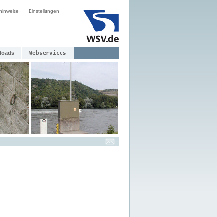
hinweise
Einstellungen
loads
Webservices