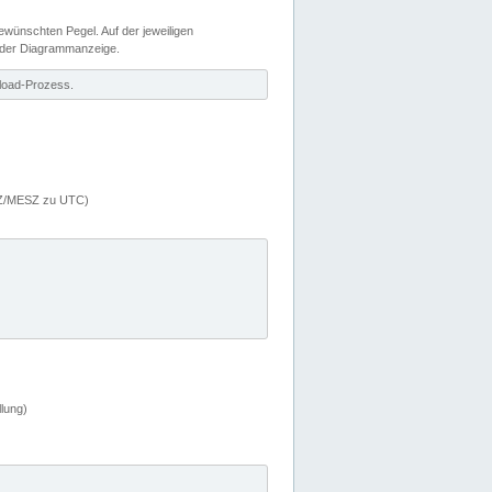
wünschten Pegel. Auf der jeweiligen
 der Diagrammanzeige.
load-Prozess.
MEZ/MESZ zu UTC)
lung)