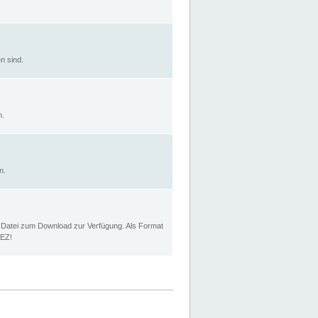
n sind.
n.
n.
p Datei zum Download zur Verfügung. Als Format
MEZ!