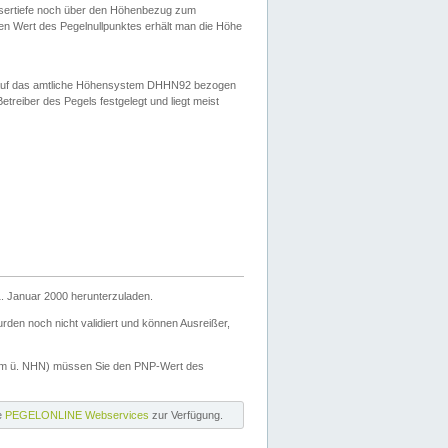
ssertiefe noch über den Höhenbezug zum
en Wert des Pegelnullpunktes erhält man die Höhe
d auf das amtliche Höhensystem DHHN92 bezogen
reiber des Pegels festgelegt und liegt meist
. Januar 2000 herunterzuladen.
den noch nicht validiert und können Ausreißer,
(m ü. NHN) müssen Sie den PNP-Wert des
ie
PEGELONLINE Webservices
zur Verfügung.