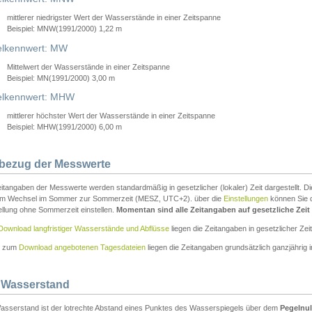
mittlerer niedrigster Wert der Wasserstände in einer Zeitspanne
Beispiel: MNW(1991/2000) 1,22 m
lkennwert: MW
Mittelwert der Wasserstände in einer Zeitspanne
Beispiel: MN(1991/2000) 3,00 m
elkennwert: MHW
mittlerer höchster Wert der Wasserstände in einer Zeitspanne
Beispiel: MHW(1991/2000) 6,00 m
tbezug der Messwerte
itangaben der Messwerte werden standardmäßig in gesetzlicher (lokaler) Zeit dargestellt. D
em Wechsel im Sommer zur Sommerzeit (MESZ, UTC+2). über die
Einstellungen
können Sie d
ellung ohne Sommerzeit einstellen.
Momentan sind alle Zeitangaben auf gesetzliche Zeit e
Download langfristiger Wasserstände und Abflüsse
liegen die Zeitangaben in gesetzlicher Zeit
n zum
Download angebotenen Tagesdateien
liegen die Zeitangaben grundsätzlich ganzjährig in
 Wasserstand
asserstand ist der lotrechte Abstand eines Punktes des Wasserspiegels über dem
Pegelnul