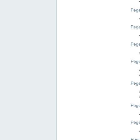
Pege
Pege
Peg
Pege
Pege
Pege
Pege
Peg