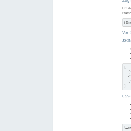
Zugr
Um di
Stamm
ℹ️ Ei
Verf
JSON
[

  {
  {
  {
]
CSV-
tim