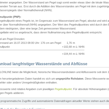
ntimeter angegeben. Der Wasserstand am Pegel sagt somit weder etwas über die lokale Wa
enden Terrain aus. Erst durch die Addition des Wasserstandes am Pegel mit dem zugehörig
asserspiegels über Normalhöhennull (NHN).
nullpunkt (PNP):
egelnullpunkt eines Pegels ist, im Gegensatz zum Wasserstand am Pegel, absolut und wir
ter über Normalhöhennull (NHN) angegeben. Der Wert des Pegelnullpunktes wird durch den Bet
 dem niedrigsten, über eine lange Zeit gemessenen Wasserstand.
gellatte wird so angebracht, dass deren Nullmarkierung dem Pegelnullpunkt entspricht.
iel am Pegel Dresden:
rstand am 16.07.2013 08:00 Uhr: 176 cm am Pegel
1,76
m
ullpunkt
+
102,68
m ü. NHN
=
104,44
m ü. NHN
nload langfristiger Wasserstände und Abflüsse
ONLINE bietet die Möglichkeit, historische Wasserstandsdaten und Abflusswerte seit dem 1
en heruntergeladenen Daten handelt es sich um
ungeprüfte Rohdaten
. Diese Messwerte wur
ehler oder andere Unregelmäßigkeiten enthalten.
esswerte sind relative Angaben zum jeweiligen
Pegelnullpunkt
. Für absolute Höhenangaben 
igen Pegels addieren.
ür programmatische Zugriffe und automatisierte Datenabfragen aktueller Werte stehen auch d