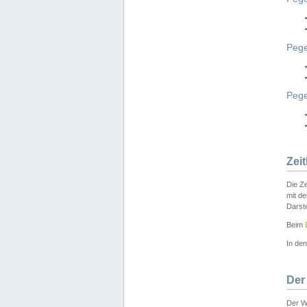
Pege
Peg
Zei
Die Ze
mit d
Darst
Beim
In de
Der
Der W