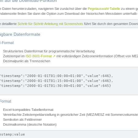
iff auf die Download-Funktion
e Daten herunterzuladen, navigieren Sie zunächst über die
Pegelauswahl-Tabelle
zu einem ge
datenseite finden Sie dann die Option zum Download der historischen Messdaten unterhalb
ne detaillierte
Schritt-für-Schritt-Anleitung mit Screenshots
führt Sie durch den gesamten Down
ügbare Datenformate
-Format
Strukturiertes Datenformat für programmatische Verarbeitung
Zeitstempel im
ISO 8601-Format
↗
mit vollständigen Zeitzoneninformation (Offset von 
Dezimalpunkt als Trennzeichen
"timestamp":"2000-01-01T01:00:00+01:00","value":646},

"timestamp":"2000-01-01T01:15:00+01:00","value":646},

"timestamp":"2000-01-01T01:30:00+01:00","value":645}

Format
Excel-kompatibles Tabellenformat
Vereinfachte Zeitstempeldarstellung in gesetzlicher Zeit (MEZ/MESZ mit Sommerzeitumstel
Semikolon als Feldtrenner
Dezimalkomma (deutsche Notation)
estamp;value
