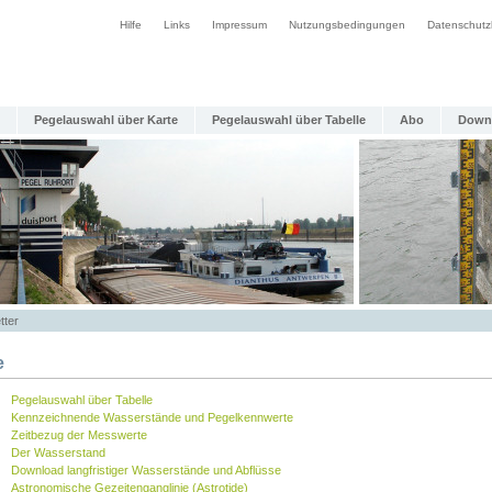
Hilfe
Links
Impressum
Nutzungsbedingungen
Datenschutz
Pegelauswahl über Karte
Pegelauswahl über Tabelle
Abo
Down
tter
e
Pegelauswahl über Tabelle
Kennzeichnende Wasserstände und Pegelkennwerte
Zeitbezug der Messwerte
Der Wasserstand
Download langfristiger Wasserstände und Abflüsse
Astronomische Gezeitenganglinie (Astrotide)