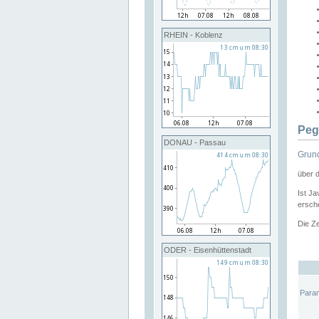
RHEIN - Koblenz
Peg
DONAU - Passau
Grund
über 
Ist Ja
ersche
Die Ze
ODER - Eisenhüttenstadt
Para