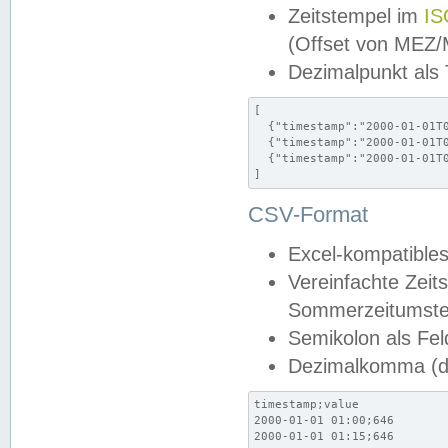
Zeitstempel im
IS
(Offset von MEZ
Dezimalpunkt als
[

  {"timestamp":"2000-01-01T0
  {"timestamp":"2000-01-01T0
  {"timestamp":"2000-01-01T0
]
CSV-Format
Excel-kompatibles
Vereinfachte Zeit
Sommerzeitumstel
Semikolon als Fel
Dezimalkomma (de
timestamp;value

2000-01-01 01:00;646

2000-01-01 01:15;646
