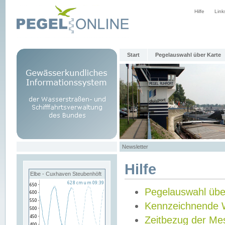
Hilfe
Link
Start
Pegelauswahl über Karte
Newsletter
Hilfe
Elbe - Cuxhaven Steubenhöft
Pegelauswahl übe
Kennzeichnende 
Zeitbezug der Me