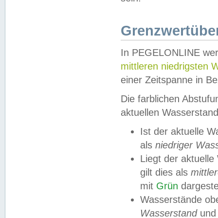
Grenzwertüber
In PEGELONLINE werde
mittleren niedrigsten
einer Zeitspanne in Be
Die farblichen Abstuf
aktuellen Wasserstand
Ist der aktuelle 
als
niedriger Was
Liegt der aktue
gilt dies als
mittle
mit
Grün
dargestel
Wasserstände obe
Wasserstand
und