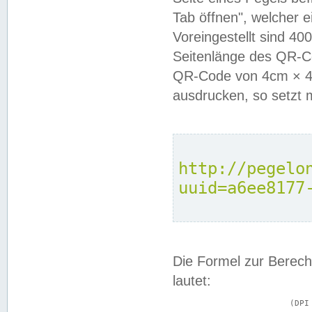
Tab öffnen", welcher 
Voreingestellt sind 4
Seitenlänge des QR-C
QR-Code von 4cm × 4c
ausdrucken, so setzt 
http://pegelo
uuid=a6ee8177
Die Formel zur Berech
lautet:
			(DPI × Druckkantenlänge in cm) ÷ 2,54 = Kantenlänge in Pixel
