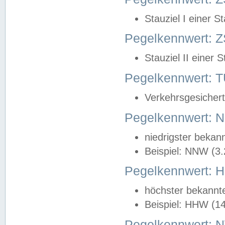
Stauziel I einer S
Pegelkennwert: Z
Stauziel II einer 
Pegelkennwert:
Verkehrsgesichert
Pegelkennwert:
niedrigster bekan
Beispiel: NNW (3
Pegelkennwert:
höchster bekannt
Beispiel: HHW (1
Pegelkennwert: 