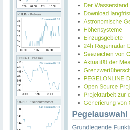
Der Wasserstand
Download langfris
RHEIN - Koblenz
Astronomische Gez
Höhensysteme
Einzugsgebiete
24h Regenradar
Seezeichen von 
DONAU - Passau
Aktualität der Me
Grenzwertübersch
PEGELONLINE-Di
Open Source Projek
Projektarbeit zur
Generierung von 
ODER - Eisenhüttenstadt
Pegelauswahl 
Grundlegende Funkti