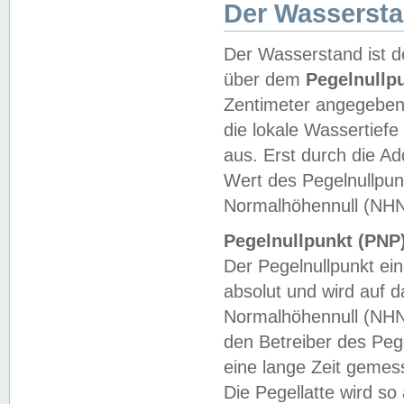
Der Wasserst
Der Wasserstand ist d
über dem
Pegelnullp
Zentimeter angegeben
die lokale Wassertie
aus. Erst durch die A
Wert des Pegelnullpun
Normalhöhennull (NHN
Pegelnullpunkt (PNP)
Der Pegelnullpunkt ei
absolut und wird auf
Normalhöhennull (NHN
den Betreiber des Pege
eine lange Zeit geme
Die Pegellatte wird s