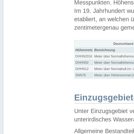
Messpunkten. Höhensy
Im 19. Jahrhundert wu
etabliert, an welchen 
zentimetergenau gem
Deutschland
Höhennetz
Bezeichnung
DHHN2016
Meter über Normalhöhennul
DHHN92
Meter über Normalhöhennul
DHHN12
Meter über Normalnull (m. 
SNN76
Meter über Höhennormal (m
Einzugsgebiet
Unter Einzugsgebiet v
unterirdisches Wasser
Allgemeine Bestandtei