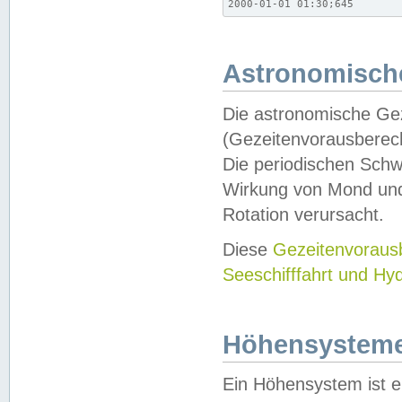
2000-01-01 01:30;645
Astronomische
Die astronomische Gez
(Gezeitenvorausberec
Die periodischen Schw
Wirkung von Mond und
Rotation verursacht.
Diese
Gezeitenvorau
Seeschifffahrt und Hy
Höhensystem
Ein Höhensystem ist e