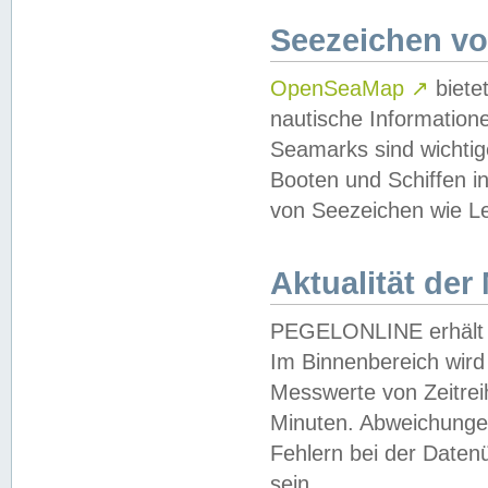
Seezeichen v
OpenSeaMap
↗
biete
nautische Information
Seamarks sind wichtig
Booten und Schiffen i
von Seezeichen wie Le
Aktualität der
PEGELONLINE erhält u
Im Binnenbereich wird 
Messwerte von Zeitreih
Minuten. Abweichungen
Fehlern bei der Daten
sein.