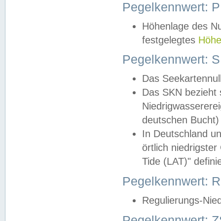
Pegelkennwert: 
Höhenlage des Nul
festgelegtes
Höhe
Pegelkennwert: 
Das Seekartennull
Das SKN bezieht s
Niedrigwassererei
deutschen Bucht) 
In Deutschland un
örtlich niedrigst
Tide (LAT)" definie
Pegelkennwert:
Regulierungs-Nie
Pegelkennwert: Z