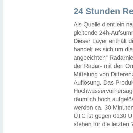
24 Stunden R
Als Quelle dient ein n
gleitende 24h-Aufsum
Dieser Layer enthält
handelt es sich um di
angeeichten“ Radarnie
der Radar- mit den O
Mittelung von Differe
Auflösung. Das Produk
Hochwasservorhersagez
räumlich hoch aufgelö
werden ca. 30 Minuten
UTC ist gegen 0130 UTC
stehen für die letzten