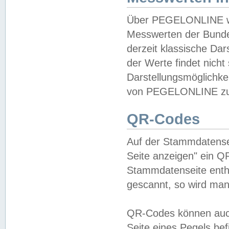
Über PEGELONLINE wer
Messwerten der Bundes
derzeit klassische Da
der Werte findet nicht 
Darstellungsmöglichkei
von PEGELONLINE zu 
QR-Codes
Auf der Stammdatensei
Seite anzeigen" ein Q
Stammdatenseite enthä
gescannt, so wird man
QR-Codes können auc
Seite eines Pegels be