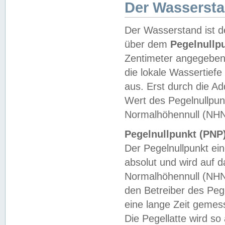
Der Wasserst
Der Wasserstand ist d
über dem
Pegelnullp
Zentimeter angegeben
die lokale Wassertie
aus. Erst durch die A
Wert des Pegelnullpun
Normalhöhennull (NHN
Pegelnullpunkt (PNP)
Der Pegelnullpunkt ei
absolut und wird auf
Normalhöhennull (NHN
den Betreiber des Pege
eine lange Zeit geme
Die Pegellatte wird s