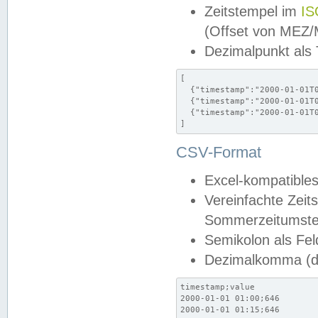
Zeitstempel im
IS
(Offset von MEZ
Dezimalpunkt als
[

  {"timestamp":"2000-01-01T0
  {"timestamp":"2000-01-01T0
  {"timestamp":"2000-01-01T0
]
CSV-Format
Excel-kompatibles
Vereinfachte Zeit
Sommerzeitumstel
Semikolon als Fel
Dezimalkomma (de
timestamp;value

2000-01-01 01:00;646

2000-01-01 01:15;646
