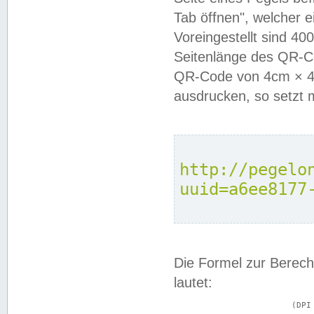
Tab öffnen", welcher 
Voreingestellt sind 4
Seitenlänge des QR-C
QR-Code von 4cm × 4c
ausdrucken, so setzt 
http://pegelo
uuid=a6ee8177
Die Formel zur Berech
lautet:
			(DPI × Druckkantenlänge in cm) ÷ 2,54 = Kantenlänge in Pixel
