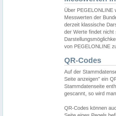
Über PEGELONLINE wer
Messwerten der Bundes
derzeit klassische Da
der Werte findet nicht 
Darstellungsmöglichkei
von PEGELONLINE zu 
QR-Codes
Auf der Stammdatensei
Seite anzeigen" ein Q
Stammdatenseite enthä
gescannt, so wird man
QR-Codes können auc
Seite eines Pegels be