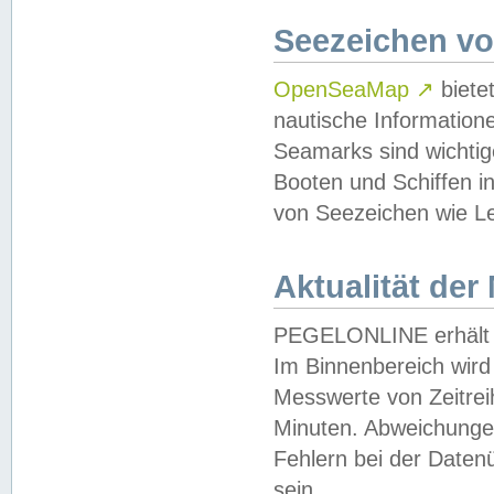
Seezeichen v
OpenSeaMap
↗
biete
nautische Information
Seamarks sind wichtig
Booten und Schiffen i
von Seezeichen wie Le
Aktualität der
PEGELONLINE erhält u
Im Binnenbereich wird 
Messwerte von Zeitreih
Minuten. Abweichungen
Fehlern bei der Daten
sein.