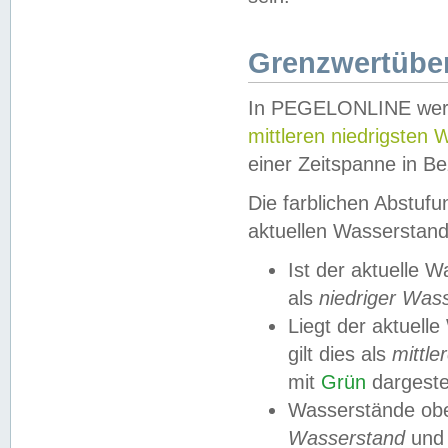
Grenzwertüber
In PEGELONLINE werde
mittleren niedrigsten
einer Zeitspanne in Be
Die farblichen Abstuf
aktuellen Wasserstand
Ist der aktuelle 
als
niedriger Was
Liegt der aktue
gilt dies als
mittle
mit
Grün
dargestel
Wasserstände obe
Wasserstand
und