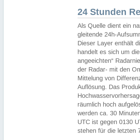
24 Stunden R
Als Quelle dient ein n
gleitende 24h-Aufsum
Dieser Layer enthält
handelt es sich um di
angeeichten“ Radarnie
der Radar- mit den O
Mittelung von Differe
Auflösung. Das Produk
Hochwasservorhersagez
räumlich hoch aufgelö
werden ca. 30 Minuten
UTC ist gegen 0130 UTC
stehen für die letzten