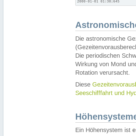
2000-01-01 01:30;645
Astronomische
Die astronomische Gez
(Gezeitenvorausberec
Die periodischen Schw
Wirkung von Mond und
Rotation verursacht.
Diese
Gezeitenvorau
Seeschifffahrt und Hy
Höhensystem
Ein Höhensystem ist e