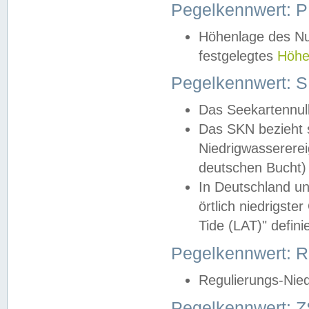
Pegelkennwert: 
Höhenlage des Nul
festgelegtes
Höhe
Pegelkennwert: 
Das Seekartennull
Das SKN bezieht s
Niedrigwassererei
deutschen Bucht) 
In Deutschland un
örtlich niedrigst
Tide (LAT)" definie
Pegelkennwert:
Regulierungs-Nie
Pegelkennwert: Z