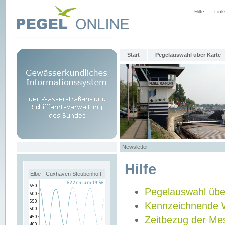
Hilfe
Link
Start
Pegelauswahl über Karte
Newsletter
Hilfe
Elbe - Cuxhaven Steubenhöft
Pegelauswahl übe
Kennzeichnende 
Zeitbezug der Me