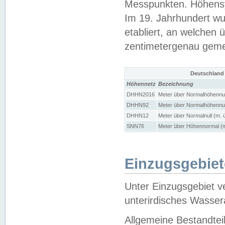
Messpunkten. Höhensy
Im 19. Jahrhundert wu
etabliert, an welchen 
zentimetergenau gem
Deutschland
Höhennetz
Bezeichnung
DHHN2016
Meter über Normalhöhennul
DHHN92
Meter über Normalhöhennul
DHHN12
Meter über Normalnull (m. 
SNN76
Meter über Höhennormal (m
Einzugsgebiet
Unter Einzugsgebiet v
unterirdisches Wasser
Allgemeine Bestandtei