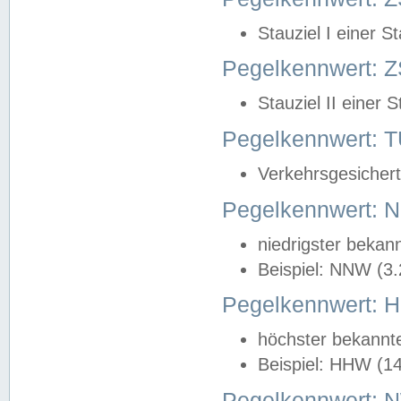
Stauziel I einer S
Pegelkennwert: Z
Stauziel II einer 
Pegelkennwert:
Verkehrsgesichert
Pegelkennwert:
niedrigster bekan
Beispiel: NNW (3
Pegelkennwert:
höchster bekannt
Beispiel: HHW (1
Pegelkennwert: 