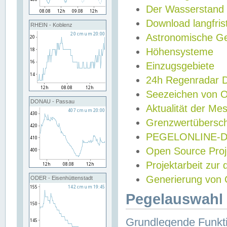
Der Wasserstand
Download langfris
RHEIN - Koblenz
Astronomische Gez
Höhensysteme
Einzugsgebiete
24h Regenradar
Seezeichen von 
DONAU - Passau
Aktualität der Me
Grenzwertübersch
PEGELONLINE-Di
Open Source Projek
Projektarbeit zur
Generierung von 
ODER - Eisenhüttenstadt
Pegelauswahl 
Grundlegende Funkti