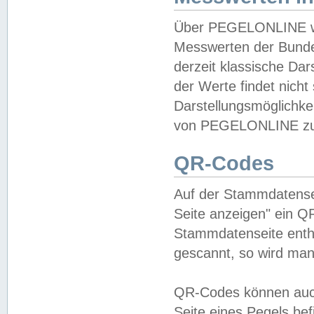
Über PEGELONLINE wer
Messwerten der Bundes
derzeit klassische Da
der Werte findet nicht 
Darstellungsmöglichkei
von PEGELONLINE zu 
QR-Codes
Auf der Stammdatensei
Seite anzeigen" ein Q
Stammdatenseite enthä
gescannt, so wird man
QR-Codes können auc
Seite eines Pegels be