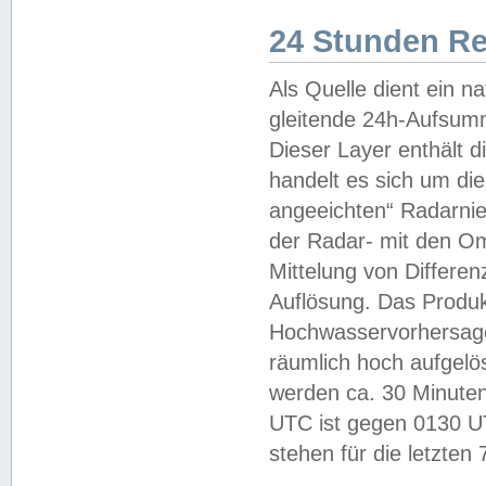
24 Stunden R
Als Quelle dient ein n
gleitende 24h-Aufsum
Dieser Layer enthält
handelt es sich um di
angeeichten“ Radarnie
der Radar- mit den O
Mittelung von Differe
Auflösung. Das Produk
Hochwasservorhersagez
räumlich hoch aufgelö
werden ca. 30 Minuten
UTC ist gegen 0130 UTC
stehen für die letzten