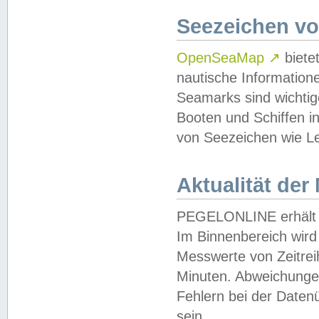
Seezeichen v
OpenSeaMap
↗
biete
nautische Information
Seamarks sind wichtig
Booten und Schiffen i
von Seezeichen wie Le
Aktualität der
PEGELONLINE erhält u
Im Binnenbereich wird 
Messwerte von Zeitreih
Minuten. Abweichungen
Fehlern bei der Daten
sein.