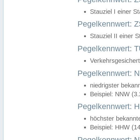
Stauziel I einer S
Pegelkennwert: Z
Stauziel II einer 
Pegelkennwert:
Verkehrsgesichert
Pegelkennwert:
niedrigster bekan
Beispiel: NNW (3
Pegelkennwert:
höchster bekannt
Beispiel: HHW (1
Pegelkennwert: 