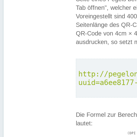
Tab öffnen", welcher 
Voreingestellt sind 4
Seitenlänge des QR-C
QR-Code von 4cm × 4c
ausdrucken, so setzt 
http://pegelo
uuid=a6ee8177
Die Formel zur Berech
lautet:
			(DPI × Druckkantenlänge in cm) ÷ 2,54 = Kantenlänge in Pixel
