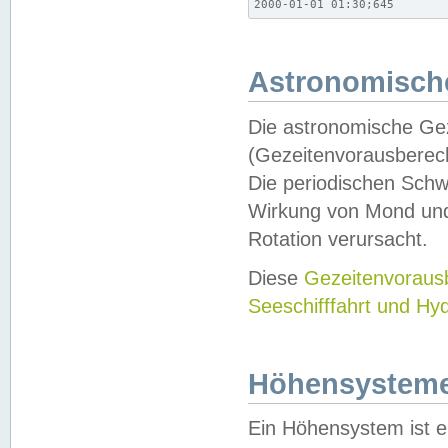
2000-01-01 01:30;645
Astronomische
Die astronomische Gez
(Gezeitenvorausberec
Die periodischen Schw
Wirkung von Mond und
Rotation verursacht.
Diese
Gezeitenvorau
Seeschifffahrt und Hy
Höhensystem
Ein Höhensystem ist e