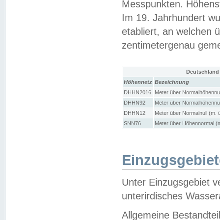
Messpunkten. Höhensy
Im 19. Jahrhundert wu
etabliert, an welchen 
zentimetergenau gem
Deutschland
Höhennetz
Bezeichnung
DHHN2016
Meter über Normalhöhennul
DHHN92
Meter über Normalhöhennul
DHHN12
Meter über Normalnull (m. 
SNN76
Meter über Höhennormal (m
Einzugsgebiet
Unter Einzugsgebiet v
unterirdisches Wasser
Allgemeine Bestandtei