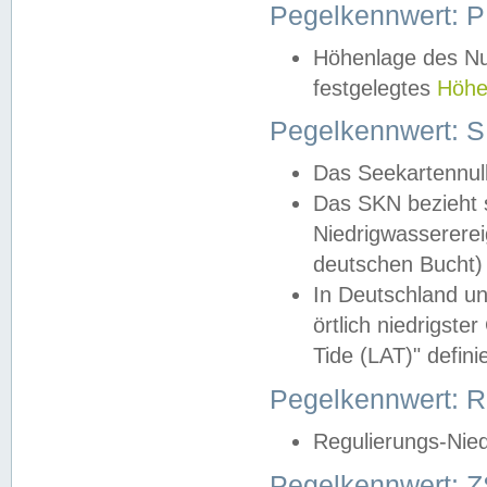
Pegelkennwert: 
Höhenlage des Nul
festgelegtes
Höhe
Pegelkennwert: 
Das Seekartennull
Das SKN bezieht s
Niedrigwassererei
deutschen Bucht) 
In Deutschland un
örtlich niedrigst
Tide (LAT)" definie
Pegelkennwert:
Regulierungs-Nie
Pegelkennwert: Z