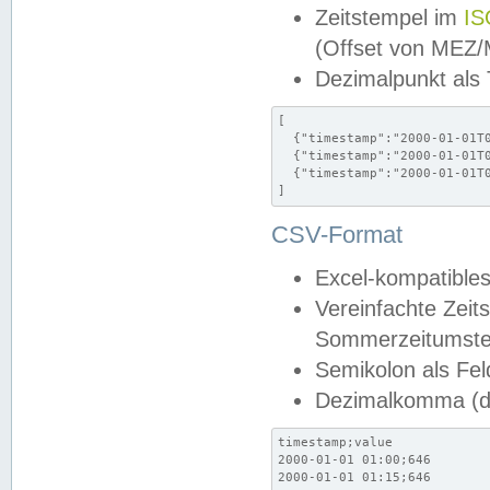
Zeitstempel im
IS
(Offset von MEZ
Dezimalpunkt als
[

  {"timestamp":"2000-01-01T0
  {"timestamp":"2000-01-01T0
  {"timestamp":"2000-01-01T0
]
CSV-Format
Excel-kompatibles
Vereinfachte Zeit
Sommerzeitumstel
Semikolon als Fel
Dezimalkomma (de
timestamp;value

2000-01-01 01:00;646

2000-01-01 01:15;646
