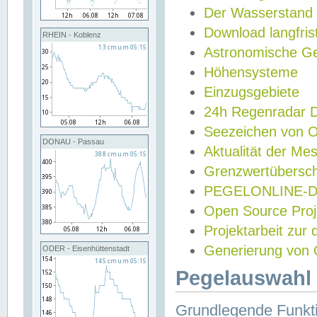
Der Wasserstand
Download langfris
RHEIN - Koblenz
Astronomische Gez
Höhensysteme
Einzugsgebiete
24h Regenradar
Seezeichen von 
DONAU - Passau
Aktualität der Me
Grenzwertübersch
PEGELONLINE-Di
Open Source Projek
Projektarbeit zur
Generierung von 
ODER - Eisenhüttenstadt
Pegelauswahl 
Grundlegende Funkti