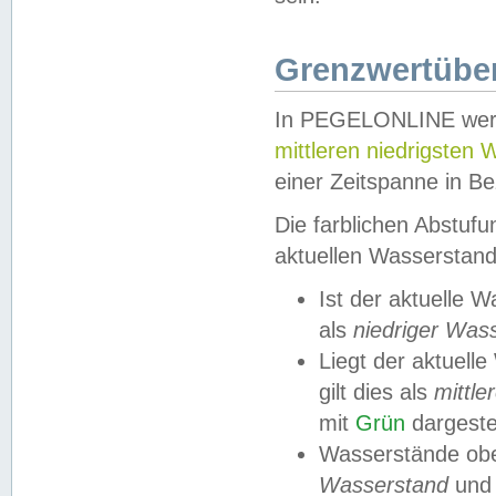
Grenzwertüber
In PEGELONLINE werde
mittleren niedrigsten
einer Zeitspanne in Be
Die farblichen Abstuf
aktuellen Wasserstand
Ist der aktuelle 
als
niedriger Was
Liegt der aktue
gilt dies als
mittle
mit
Grün
dargestel
Wasserstände obe
Wasserstand
und