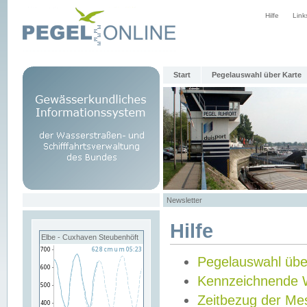
Hilfe
Link
Start
Pegelauswahl über Karte
Newsletter
Hilfe
Elbe - Cuxhaven Steubenhöft
Pegelauswahl übe
Kennzeichnende 
Zeitbezug der Me