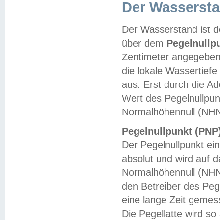
Der Wasserst
Der Wasserstand ist d
über dem
Pegelnullp
Zentimeter angegeben
die lokale Wassertie
aus. Erst durch die A
Wert des Pegelnullpun
Normalhöhennull (NHN
Pegelnullpunkt (PNP)
Der Pegelnullpunkt ei
absolut und wird auf
Normalhöhennull (NHN
den Betreiber des Pege
eine lange Zeit geme
Die Pegellatte wird s