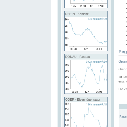
RHEIN - Koblenz
Peg
DONAU - Passau
Grund
über 
Ist Ja
ersche
Die Ze
ODER - Eisenhüttenstadt
Para