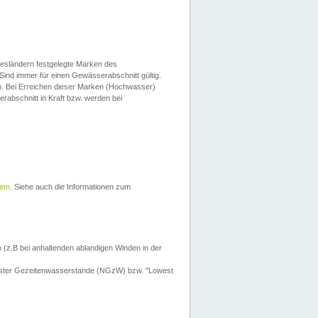
esländern festgelegte Marken des
Sind immer für einen Gewässerabschnitt gültig.
. Bei Erreichen dieser Marken (Hochwasser)
erabschnitt in Kraft bzw. werden bei
tem
. Siehe auch die Informationen zum
 (z.B bei anhaltenden ablandigen Winden in der
drigster Gezeitenwasserstande (NGzW) bzw. "Lowest