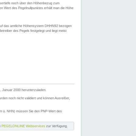
ssertiefe noch über den Höhenbezug zum
en Wert des Pegelnullpunktes erhält man die Höhe
d auf das amtliche Höhensystem DHHN92 bezogen
reiber des Pegels festgelegt und liegt meist
. Januar 2000 herunterzuladen.
den noch nicht validiert und können Ausreißer,
(m ü. NHN) müssen Sie den PNP-Wert des
ie
PEGELONLINE Webservices
zur Verfügung.