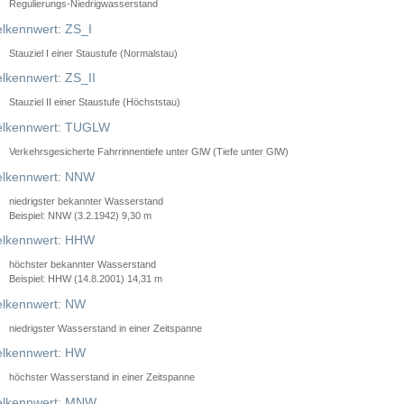
Regulierungs-Niedrigwasserstand
lkennwert: ZS_I
Stauziel I einer Staustufe (Normalstau)
lkennwert: ZS_II
Stauziel II einer Staustufe (Höchststau)
elkennwert: TUGLW
Verkehrsgesicherte Fahrrinnentiefe unter GlW (Tiefe unter GlW)
lkennwert: NNW
niedrigster bekannter Wasserstand
Beispiel: NNW (3.2.1942) 9,30 m
lkennwert: HHW
höchster bekannter Wasserstand
Beispiel: HHW (14.8.2001) 14,31 m
lkennwert: NW
niedrigster Wasserstand in einer Zeitspanne
lkennwert: HW
höchster Wasserstand in einer Zeitspanne
elkennwert: MNW