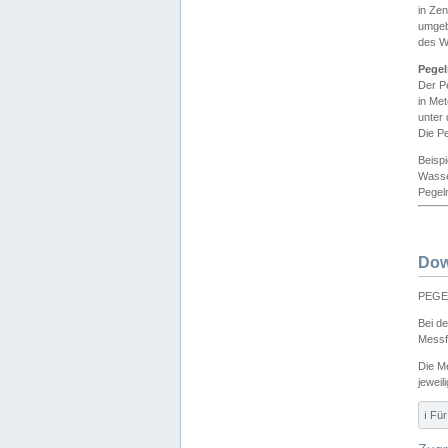
in Ze
umgeb
des W
Pegel
Der P
in Me
unter
Die Pe
Beisp
Wasse
Pegeln
Dow
PEGEL
Bei d
Messf
Die M
jeweil
ℹ️ F