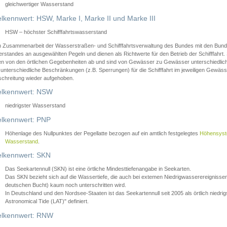
gleichwertiger Wasserstand
lkennwert: HSW, Marke I, Marke II und Marke III
HSW – höchster Schifffahrtswasserstand
in Zusammenarbeit der Wasserstraßen- und Schifffahrtsverwaltung des Bundes mit den Bund
standes an ausgewählten Pegeln und dienen als Richtwerte für den Betrieb der Schifffahrt. 
n von den örtlichen Gegebenheiten ab und sind von Gewässer zu Gewässer unterschiedlich
 unterschiedliche Beschränkungen (z.B. Sperrungen) für die Schifffahrt im jeweiligen Gewäss
schreitung wieder aufgehoben.
lkennwert: NSW
niedrigster Wasserstand
lkennwert: PNP
Höhenlage des Nullpunktes der Pegellatte bezogen auf ein amtlich festgelegtes
Höhensys
Wasserstand
.
lkennwert: SKN
Das Seekartennull (SKN) ist eine örtliche Mindesttiefenangabe in Seekarten.
Das SKN bezieht sich auf die Wassertiefe, die auch bei extemen Niedrigwasserereignissen
deutschen Bucht) kaum noch unterschritten wird.
In Deutschland und den Nordsee-Staaten ist das Seekartennull seit 2005 als örtlich nie
Astronomical Tide (LAT)" definiert.
lkennwert: RNW