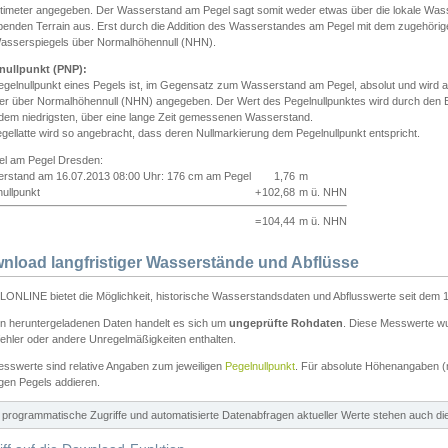
ntimeter angegeben. Der Wasserstand am Pegel sagt somit weder etwas über die lokale Wa
enden Terrain aus. Erst durch die Addition des Wasserstandes am Pegel mit dem zugehörig
asserspiegels über Normalhöhennull (NHN).
nullpunkt (PNP):
egelnullpunkt eines Pegels ist, im Gegensatz zum Wasserstand am Pegel, absolut und wir
ter über Normalhöhennull (NHN) angegeben. Der Wert des Pegelnullpunktes wird durch den Bet
 dem niedrigsten, über eine lange Zeit gemessenen Wasserstand.
gellatte wird so angebracht, dass deren Nullmarkierung dem Pegelnullpunkt entspricht.
iel am Pegel Dresden:
rstand am 16.07.2013 08:00 Uhr: 176 cm am Pegel
1,76
m
ullpunkt
+
102,68
m ü. NHN
=
104,44
m ü. NHN
nload langfristiger Wasserstände und Abflüsse
ONLINE bietet die Möglichkeit, historische Wasserstandsdaten und Abflusswerte seit dem 1
en heruntergeladenen Daten handelt es sich um
ungeprüfte Rohdaten
. Diese Messwerte wur
ehler oder andere Unregelmäßigkeiten enthalten.
esswerte sind relative Angaben zum jeweiligen
Pegelnullpunkt
. Für absolute Höhenangaben 
igen Pegels addieren.
ür programmatische Zugriffe und automatisierte Datenabfragen aktueller Werte stehen auch d