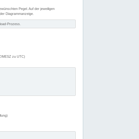
wünschten Pegel. Auf der jeweiligen
 der Diagrammanzeige.
load-Prozess.
MEZ/MESZ zu UTC)
lung)