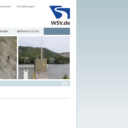
hinweise
Einstellungen
loads
Webservices