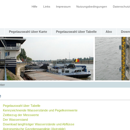
Hilfe
Links
Impressum
Nutzungsbedingungen
Datenschutz
Pegelauswahl über Karte
Pegelauswahl über Tabelle
Abo
Down
tter
e
Pegelauswahl über Tabelle
Kennzeichnende Wasserstände und Pegelkennwerte
Zeitbezug der Messwerte
Der Wasserstand
Download langfristiger Wasserstände und Abflüsse
Astronomische Gezeitenganglinie (Astrotide)