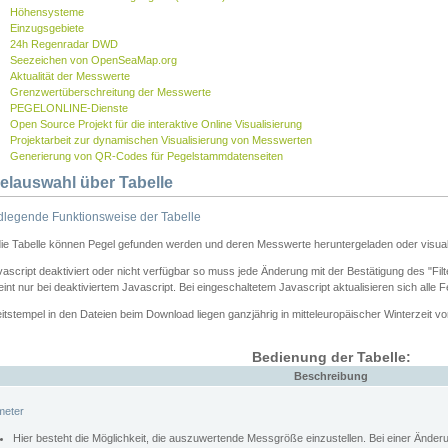
Höhensysteme
Einzugsgebiete
24h Regenradar DWD
Seezeichen von OpenSeaMap.org
Aktualität der Messwerte
Grenzwertüberschreitung der Messwerte
PEGELONLINE-Dienste
Open Source Projekt für die interaktive Online Visualisierung
Projektarbeit zur dynamischen Visualisierung von Messwerten
Generierung von QR-Codes für Pegelstammdatenseiten
elauswahl über Tabelle
legende Funktionsweise der Tabelle
die Tabelle können Pegel gefunden werden und deren Messwerte heruntergeladen oder visuali
vascript deaktiviert oder nicht verfügbar so muss jede Änderung mit der Bestätigung des "Filt
int nur bei deaktiviertem Javascript. Bei eingeschaltetem Javascript aktualisieren sich alle 
itstempel in den Dateien beim Download liegen ganzjährig in mitteleuropäischer Winterzeit vo
Bedienung der Tabelle:
Beschreibung
meter
Hier besteht die Möglichkeit, die auszuwertende Messgröße einzustellen. Bei einer Ände