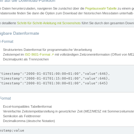
iff auf die Download-Funktion
e Daten herunterzuladen, navigieren Sie zunächst über die
Pegelauswahl-Tabelle
zu einem ge
datenseite finden Sie dann die Option zum Download der historischen Messdaten unterhalb
ne detaillierte
Schritt-für-Schritt-Anleitung mit Screenshots
führt Sie durch den gesamten Down
ügbare Datenformate
-Format
Strukturiertes Datenformat für programmatische Verarbeitung
Zeitstempel im
ISO 8601-Format
↗
mit vollständigen Zeitzoneninformation (Offset von 
Dezimalpunkt als Trennzeichen
"timestamp":"2000-01-01T01:00:00+01:00","value":646},

"timestamp":"2000-01-01T01:15:00+01:00","value":646},

"timestamp":"2000-01-01T01:30:00+01:00","value":645}

Format
Excel-kompatibles Tabellenformat
Vereinfachte Zeitstempeldarstellung in gesetzlicher Zeit (MEZ/MESZ mit Sommerzeitumstel
Semikolon als Feldtrenner
Dezimalkomma (deutsche Notation)
estamp;value
