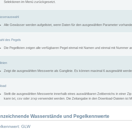
Selektionen im Menü zurückgesetzt.
sserauswahl
Alle Gewässer werden aufgelistet, wenn Daten für den ausgewählten Parameter vorhande
ahl des Pegels
Die Pegellisten zeigen alle verfügbaren Pegel einmal mit Namen und einmal mit Nummer a
inien
Zeigt die ausgewählten Messwerte als Ganglinie. Es können maximal 6 ausgewählt werde
load
Stellt die ausgewählten Messwerte innerhalb eines auswählbaren Zeitbereichs in einer Zi
kann txt, csv oder zrxp verwendet werden. Die Zeitangabe in den Download-Dateien ist 
nzeichnende Wasserstände und Pegelkennwerte
lkennwert: GLW