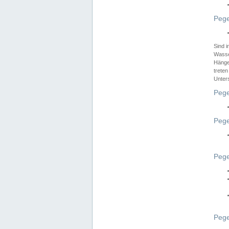
Pege
Sind 
Wasser
Hänge
treten
Unter
Pege
Pege
Pege
Pege