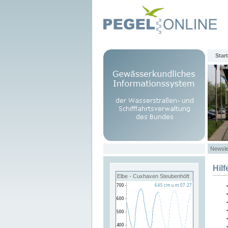
Start
Newsle
Hilf
Elbe - Cuxhaven Steubenhöft