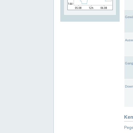
Gewä
Ausw
Gangl
Down
Ken
Pege