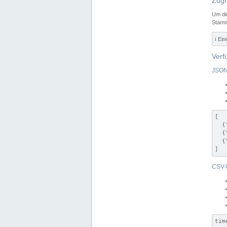
Zugr
Um di
Stamm
ℹ️ Ei
Verf
JSON
[

  {
  {
  {
]
CSV-
tim