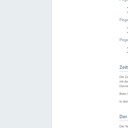
Pege
Peg
Zei
Die Ze
mit d
Darst
Beim
In de
Der
Der W