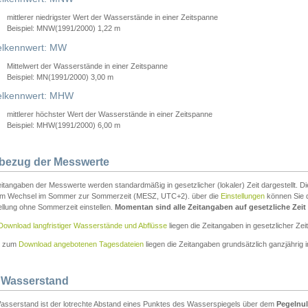
mittlerer niedrigster Wert der Wasserstände in einer Zeitspanne
Beispiel: MNW(1991/2000) 1,22 m
lkennwert: MW
Mittelwert der Wasserstände in einer Zeitspanne
Beispiel: MN(1991/2000) 3,00 m
elkennwert: MHW
mittlerer höchster Wert der Wasserstände in einer Zeitspanne
Beispiel: MHW(1991/2000) 6,00 m
tbezug der Messwerte
itangaben der Messwerte werden standardmäßig in gesetzlicher (lokaler) Zeit dargestellt. D
em Wechsel im Sommer zur Sommerzeit (MESZ, UTC+2). über die
Einstellungen
können Sie d
ellung ohne Sommerzeit einstellen.
Momentan sind alle Zeitangaben auf gesetzliche Zeit e
Download langfristiger Wasserstände und Abflüsse
liegen die Zeitangaben in gesetzlicher Zeit
n zum
Download angebotenen Tagesdateien
liegen die Zeitangaben grundsätzlich ganzjährig in
 Wasserstand
asserstand ist der lotrechte Abstand eines Punktes des Wasserspiegels über dem
Pegelnul