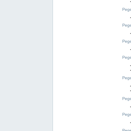
Pege
Pege
Peg
Pege
Pege
Pege
Pege
Peg