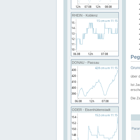
RHEIN - Koblenz
Peg
DONAU - Passau
Grund
über 
Ist Ja
ersche
Die Ze
ODER - Eisenhüttenstadt
Para