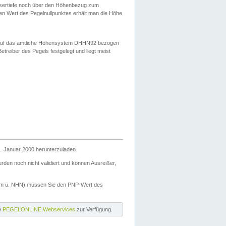
ssertiefe noch über den Höhenbezug zum
en Wert des Pegelnullpunktes erhält man die Höhe
d auf das amtliche Höhensystem DHHN92 bezogen
reiber des Pegels festgelegt und liegt meist
. Januar 2000 herunterzuladen.
den noch nicht validiert und können Ausreißer,
(m ü. NHN) müssen Sie den PNP-Wert des
ie
PEGELONLINE Webservices
zur Verfügung.