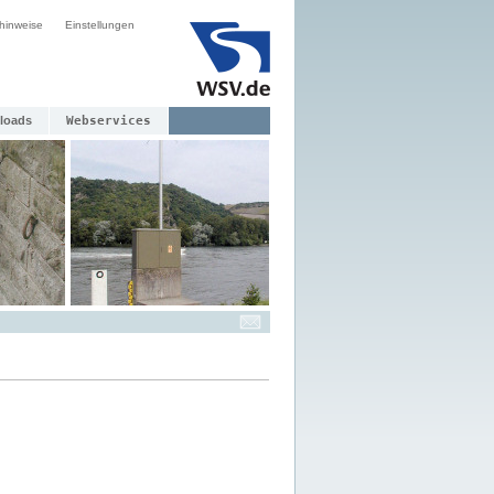
hinweise
Einstellungen
loads
Webservices