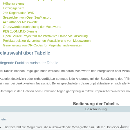
Höhensysteme
Einzugsgebiete
24h Regenradar DWD
Seezeichen von OpenSeaMap.org
Aktualität der Messwerte
Grenzwertüberschreitung der Messwerte
PEGELONLINE-Dienste
Open Source Projekt für die interaktive Online Visualisierung
Projektarbeit zur dynamischen Visualisierung von Messwerten
Generierung von QR-Codes für Pegelstammdatenseiten
elauswahl über Tabelle
legende Funktionsweise der Tabelle
die Tabelle können Pegel gefunden werden und deren Messwerte heruntergeladen oder visuali
vascript deaktiviert oder nicht verfügbar so muss jede Änderung mit der Bestätigung des "Filt
int nur bei deaktiviertem Javascript. Bei eingeschaltetem Javascript aktualisieren sich alle 
itstempel in den Dateien beim Download liegen ganzjährig in mitteleuropäischer Winterzeit vo
Bedienung der Tabelle:
Beschreibung
meter
Hier besteht die Möglichkeit, die auszuwertende Messgröße einzustellen. Bei einer Ände