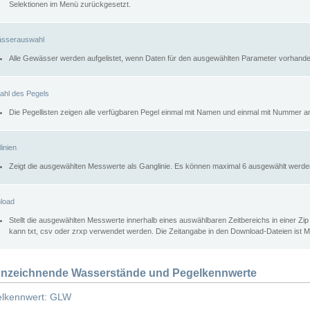
Selektionen im Menü zurückgesetzt.
sserauswahl
Alle Gewässer werden aufgelistet, wenn Daten für den ausgewählten Parameter vorhande
ahl des Pegels
Die Pegellisten zeigen alle verfügbaren Pegel einmal mit Namen und einmal mit Nummer a
inien
Zeigt die ausgewählten Messwerte als Ganglinie. Es können maximal 6 ausgewählt werde
load
Stellt die ausgewählten Messwerte innerhalb eines auswählbaren Zeitbereichs in einer Zi
kann txt, csv oder zrxp verwendet werden. Die Zeitangabe in den Download-Dateien ist 
nzeichnende Wasserstände und Pegelkennwerte
lkennwert: GLW