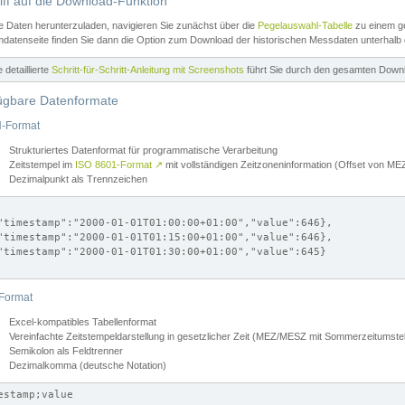
iff auf die Download-Funktion
e Daten herunterzuladen, navigieren Sie zunächst über die
Pegelauswahl-Tabelle
zu einem ge
datenseite finden Sie dann die Option zum Download der historischen Messdaten unterhalb
ne detaillierte
Schritt-für-Schritt-Anleitung mit Screenshots
führt Sie durch den gesamten Down
ügbare Datenformate
-Format
Strukturiertes Datenformat für programmatische Verarbeitung
Zeitstempel im
ISO 8601-Format
↗
mit vollständigen Zeitzoneninformation (Offset von 
Dezimalpunkt als Trennzeichen
"timestamp":"2000-01-01T01:00:00+01:00","value":646},

"timestamp":"2000-01-01T01:15:00+01:00","value":646},

"timestamp":"2000-01-01T01:30:00+01:00","value":645}

Format
Excel-kompatibles Tabellenformat
Vereinfachte Zeitstempeldarstellung in gesetzlicher Zeit (MEZ/MESZ mit Sommerzeitumstel
Semikolon als Feldtrenner
Dezimalkomma (deutsche Notation)
estamp;value
