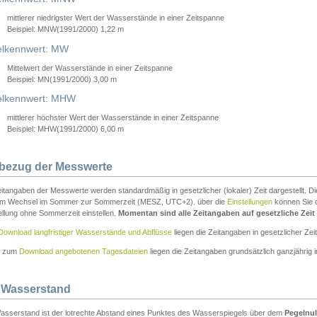
mittlerer niedrigster Wert der Wasserstände in einer Zeitspanne
Beispiel: MNW(1991/2000) 1,22 m
lkennwert: MW
Mittelwert der Wasserstände in einer Zeitspanne
Beispiel: MN(1991/2000) 3,00 m
elkennwert: MHW
mittlerer höchster Wert der Wasserstände in einer Zeitspanne
Beispiel: MHW(1991/2000) 6,00 m
tbezug der Messwerte
itangaben der Messwerte werden standardmäßig in gesetzlicher (lokaler) Zeit dargestellt. D
em Wechsel im Sommer zur Sommerzeit (MESZ, UTC+2). über die
Einstellungen
können Sie d
ellung ohne Sommerzeit einstellen.
Momentan sind alle Zeitangaben auf gesetzliche Zeit e
Download langfristiger Wasserstände und Abflüsse
liegen die Zeitangaben in gesetzlicher Zeit
n zum
Download angebotenen Tagesdateien
liegen die Zeitangaben grundsätzlich ganzjährig in
 Wasserstand
asserstand ist der lotrechte Abstand eines Punktes des Wasserspiegels über dem
Pegelnul