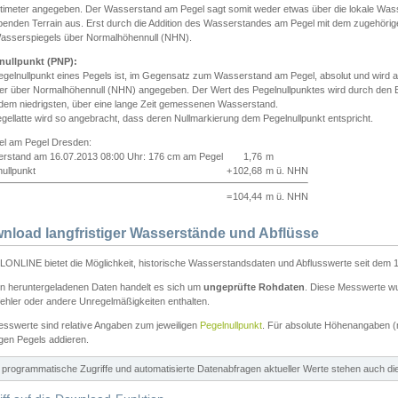
ntimeter angegeben. Der Wasserstand am Pegel sagt somit weder etwas über die lokale Wa
enden Terrain aus. Erst durch die Addition des Wasserstandes am Pegel mit dem zugehörig
asserspiegels über Normalhöhennull (NHN).
nullpunkt (PNP):
egelnullpunkt eines Pegels ist, im Gegensatz zum Wasserstand am Pegel, absolut und wir
ter über Normalhöhennull (NHN) angegeben. Der Wert des Pegelnullpunktes wird durch den Bet
 dem niedrigsten, über eine lange Zeit gemessenen Wasserstand.
gellatte wird so angebracht, dass deren Nullmarkierung dem Pegelnullpunkt entspricht.
iel am Pegel Dresden:
rstand am 16.07.2013 08:00 Uhr: 176 cm am Pegel
1,76
m
ullpunkt
+
102,68
m ü. NHN
=
104,44
m ü. NHN
nload langfristiger Wasserstände und Abflüsse
ONLINE bietet die Möglichkeit, historische Wasserstandsdaten und Abflusswerte seit dem 1
en heruntergeladenen Daten handelt es sich um
ungeprüfte Rohdaten
. Diese Messwerte wur
ehler oder andere Unregelmäßigkeiten enthalten.
esswerte sind relative Angaben zum jeweiligen
Pegelnullpunkt
. Für absolute Höhenangaben 
igen Pegels addieren.
ür programmatische Zugriffe und automatisierte Datenabfragen aktueller Werte stehen auch d