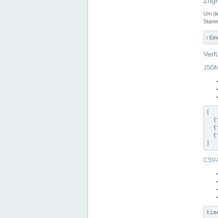
Zugr
Um di
Stamm
ℹ️ Ei
Verf
JSON
[

  {
  {
  {
]
CSV-
tim