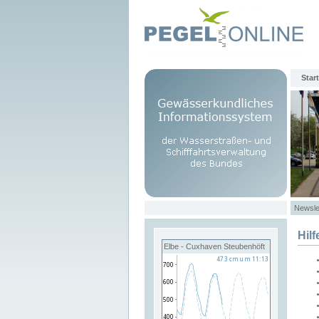
Start
Newsle
Hilf
Elbe - Cuxhaven Steubenhöft