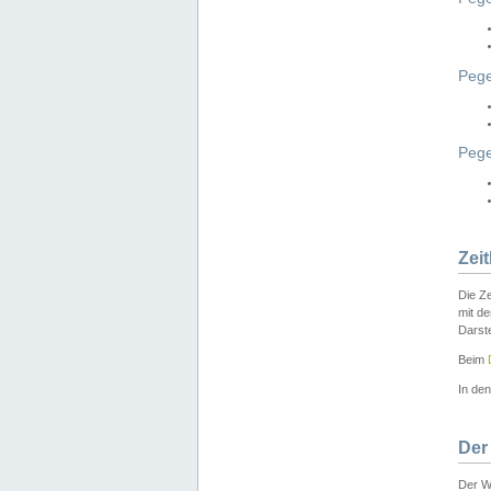
Pege
Peg
Zei
Die Ze
mit d
Darst
Beim
In de
Der
Der W