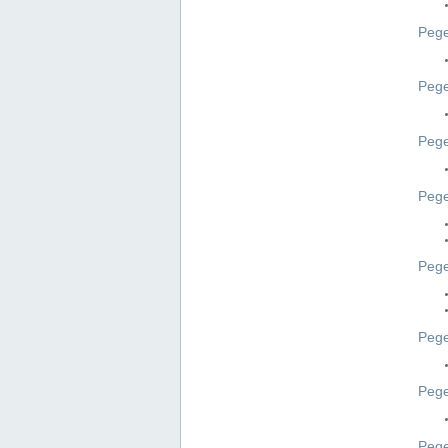
Pege
Pege
Peg
Pege
Pege
Pege
Pege
Peg