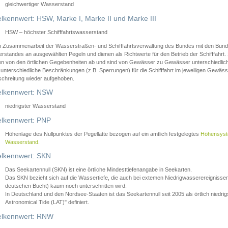
gleichwertiger Wasserstand
lkennwert: HSW, Marke I, Marke II und Marke III
HSW – höchster Schifffahrtswasserstand
in Zusammenarbeit der Wasserstraßen- und Schifffahrtsverwaltung des Bundes mit den Bund
standes an ausgewählten Pegeln und dienen als Richtwerte für den Betrieb der Schifffahrt. 
n von den örtlichen Gegebenheiten ab und sind von Gewässer zu Gewässer unterschiedlich
 unterschiedliche Beschränkungen (z.B. Sperrungen) für die Schifffahrt im jeweiligen Gewäss
schreitung wieder aufgehoben.
lkennwert: NSW
niedrigster Wasserstand
lkennwert: PNP
Höhenlage des Nullpunktes der Pegellatte bezogen auf ein amtlich festgelegtes
Höhensys
Wasserstand
.
lkennwert: SKN
Das Seekartennull (SKN) ist eine örtliche Mindesttiefenangabe in Seekarten.
Das SKN bezieht sich auf die Wassertiefe, die auch bei extemen Niedrigwasserereignissen
deutschen Bucht) kaum noch unterschritten wird.
In Deutschland und den Nordsee-Staaten ist das Seekartennull seit 2005 als örtlich nie
Astronomical Tide (LAT)" definiert.
lkennwert: RNW