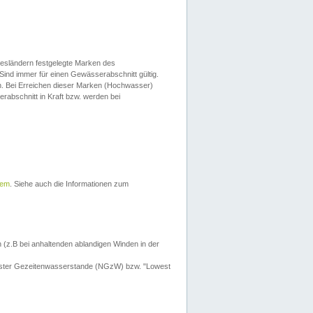
esländern festgelegte Marken des
Sind immer für einen Gewässerabschnitt gültig.
. Bei Erreichen dieser Marken (Hochwasser)
erabschnitt in Kraft bzw. werden bei
tem
. Siehe auch die Informationen zum
 (z.B bei anhaltenden ablandigen Winden in der
drigster Gezeitenwasserstande (NGzW) bzw. "Lowest