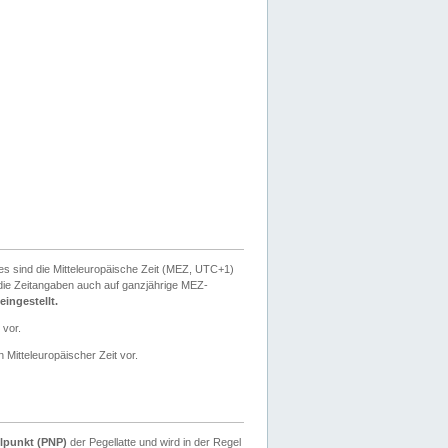
ies sind die Mitteleuropäische Zeit (MEZ, UTC+1)
ie Zeitangaben auch auf ganzjährige MEZ-
ingestellt.
 vor.
 Mitteleuropäischer Zeit vor.
lpunkt (PNP)
der Pegellatte und wird in der Regel