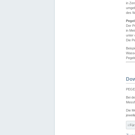
in Ze
umgeb
des W
Pegel
Der P
in Me
unter
Die Pe
Beisp
Wasse
Pegeln
Dow
PEGEL
Bei d
Messf
Die M
jeweil
ℹ️ F