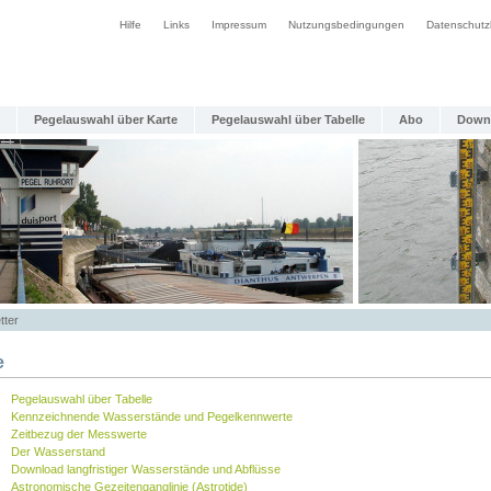
Hilfe
Links
Impressum
Nutzungsbedingungen
Datenschutz
Pegelauswahl über Karte
Pegelauswahl über Tabelle
Abo
Down
tter
e
Pegelauswahl über Tabelle
Kennzeichnende Wasserstände und Pegelkennwerte
Zeitbezug der Messwerte
Der Wasserstand
Download langfristiger Wasserstände und Abflüsse
Astronomische Gezeitenganglinie (Astrotide)