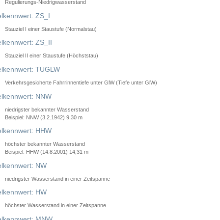
Regulierungs-Niedrigwasserstand
lkennwert: ZS_I
Stauziel I einer Staustufe (Normalstau)
lkennwert: ZS_II
Stauziel II einer Staustufe (Höchststau)
elkennwert: TUGLW
Verkehrsgesicherte Fahrrinnentiefe unter GlW (Tiefe unter GlW)
lkennwert: NNW
niedrigster bekannter Wasserstand
Beispiel: NNW (3.2.1942) 9,30 m
lkennwert: HHW
höchster bekannter Wasserstand
Beispiel: HHW (14.8.2001) 14,31 m
lkennwert: NW
niedrigster Wasserstand in einer Zeitspanne
lkennwert: HW
höchster Wasserstand in einer Zeitspanne
elkennwert: MNW