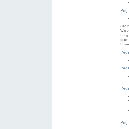
Pege
Sind 
Wasser
Hänge
treten
Unter
Pege
Pege
Pege
Pege