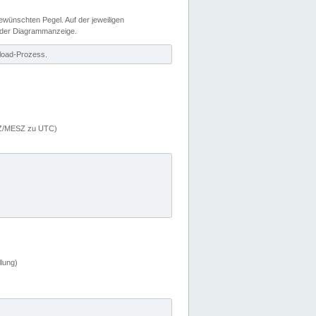
wünschten Pegel. Auf der jeweiligen
 der Diagrammanzeige.
load-Prozess.
MEZ/MESZ zu UTC)
lung)