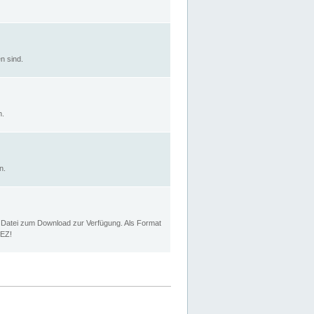
n sind.
n.
n.
p Datei zum Download zur Verfügung. Als Format
MEZ!