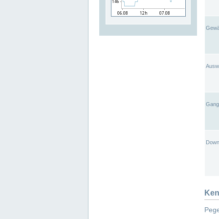
Gewä
Ausw
Gangl
Down
Ken
Pege