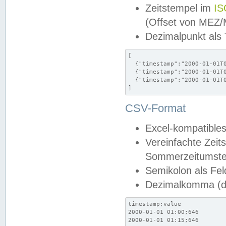
Zeitstempel im
IS
(Offset von MEZ
Dezimalpunkt als
[

  {"timestamp":"2000-01-01T0
  {"timestamp":"2000-01-01T0
  {"timestamp":"2000-01-01T0
]
CSV-Format
Excel-kompatibles
Vereinfachte Zeit
Sommerzeitumstel
Semikolon als Fel
Dezimalkomma (de
timestamp;value

2000-01-01 01:00;646

2000-01-01 01:15;646
