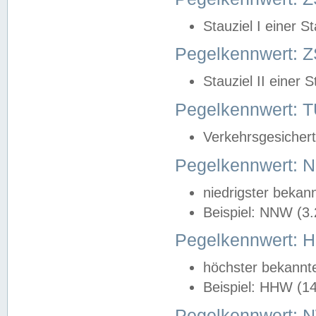
Stauziel I einer S
Pegelkennwert: Z
Stauziel II einer 
Pegelkennwert:
Verkehrsgesichert
Pegelkennwert:
niedrigster bekan
Beispiel: NNW (3
Pegelkennwert:
höchster bekannt
Beispiel: HHW (1
Pegelkennwert: 