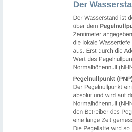
Der Wasserst
Der Wasserstand ist d
über dem
Pegelnullp
Zentimeter angegeben
die lokale Wassertie
aus. Erst durch die A
Wert des Pegelnullpun
Normalhöhennull (NHN
Pegelnullpunkt (PNP)
Der Pegelnullpunkt ei
absolut und wird auf
Normalhöhennull (NHN
den Betreiber des Pege
eine lange Zeit geme
Die Pegellatte wird s