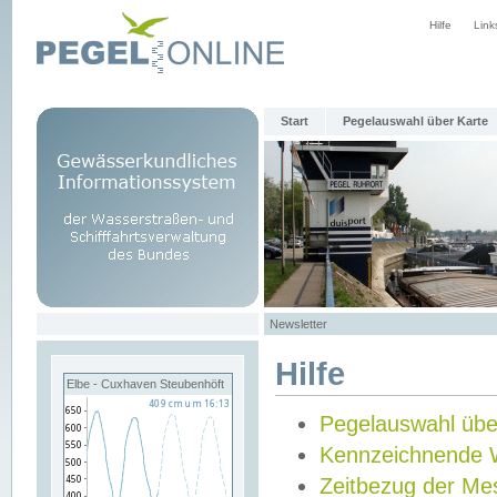
Hilfe
Link
Start
Pegelauswahl über Karte
Newsletter
Hilfe
Elbe - Cuxhaven Steubenhöft
Pegelauswahl übe
Kennzeichnende 
Zeitbezug der Me