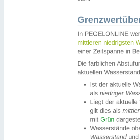
Grenzwertüber
In PEGELONLINE werde
mittleren niedrigsten
einer Zeitspanne in Be
Die farblichen Abstuf
aktuellen Wasserstand
Ist der aktuelle 
als
niedriger Was
Liegt der aktue
gilt dies als
mittle
mit
Grün
dargestel
Wasserstände obe
Wasserstand
und