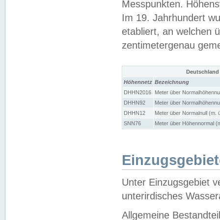
Messpunkten. Höhensy
Im 19. Jahrhundert wu
etabliert, an welchen 
zentimetergenau gem
Deutschland
Höhennetz
Bezeichnung
DHHN2016
Meter über Normalhöhennul
DHHN92
Meter über Normalhöhennul
DHHN12
Meter über Normalnull (m. 
SNN76
Meter über Höhennormal (m
Einzugsgebiet
Unter Einzugsgebiet v
unterirdisches Wasser
Allgemeine Bestandtei