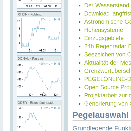
Der Wasserstand
Download langfris
RHEIN - Koblenz
Astronomische Gez
Höhensysteme
Einzugsgebiete
24h Regenradar
Seezeichen von 
DONAU - Passau
Aktualität der Me
Grenzwertübersch
PEGELONLINE-Di
Open Source Projek
Projektarbeit zur
Generierung von 
ODER - Eisenhüttenstadt
Pegelauswahl 
Grundlegende Funkti