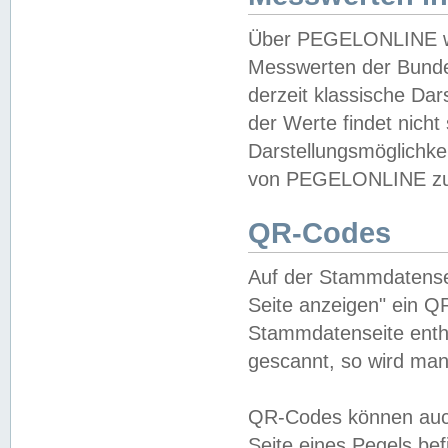
Über PEGELONLINE wer
Messwerten der Bundes
derzeit klassische Da
der Werte findet nicht 
Darstellungsmöglichkei
von PEGELONLINE zu 
QR-Codes
Auf der Stammdatensei
Seite anzeigen" ein Q
Stammdatenseite enthä
gescannt, so wird man
QR-Codes können auc
Seite eines Pegels be