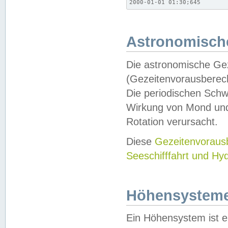
2000-01-01 01:30;645
Astronomische
Die astronomische Gez
(Gezeitenvorausberec
Die periodischen Schw
Wirkung von Mond und
Rotation verursacht.
Diese
Gezeitenvorau
Seeschifffahrt und Hy
Höhensystem
Ein Höhensystem ist e