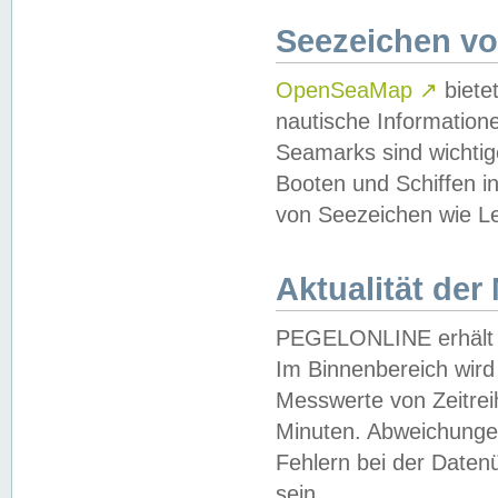
Seezeichen v
OpenSeaMap
↗
biete
nautische Information
Seamarks sind wichtig
Booten und Schiffen i
von Seezeichen wie Le
Aktualität der
PEGELONLINE erhält u
Im Binnenbereich wird 
Messwerte von Zeitreih
Minuten. Abweichungen
Fehlern bei der Daten
sein.