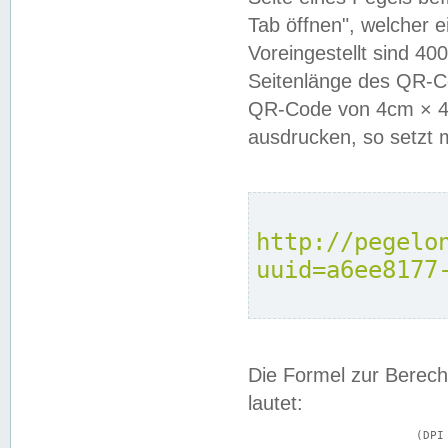
Tab öffnen", welcher 
Voreingestellt sind 4
Seitenlänge des QR-C
QR-Code von 4cm × 4c
ausdrucken, so setzt 
http://pegelo
uuid=a6ee8177
Die Formel zur Berech
lautet:
			(DPI × Druckkantenlänge in cm) ÷ 2,54 = Kantenlänge in Pixel
