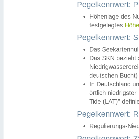
Pegelkennwert: 
Höhenlage des Nul
festgelegtes
Höhe
Pegelkennwert: 
Das Seekartennull
Das SKN bezieht s
Niedrigwassererei
deutschen Bucht) 
In Deutschland un
örtlich niedrigst
Tide (LAT)" definie
Pegelkennwert:
Regulierungs-Nie
Pegelkennwert: Z