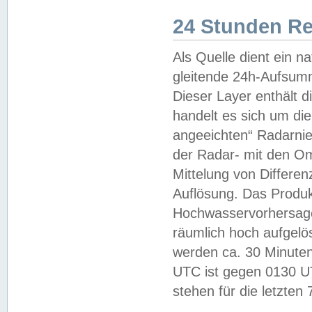
24 Stunden R
Als Quelle dient ein n
gleitende 24h-Aufsum
Dieser Layer enthält
handelt es sich um di
angeeichten“ Radarnie
der Radar- mit den O
Mittelung von Differe
Auflösung. Das Produk
Hochwasservorhersagez
räumlich hoch aufgelö
werden ca. 30 Minuten
UTC ist gegen 0130 UTC
stehen für die letzten