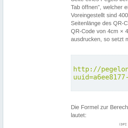
Tab öffnen", welcher 
Voreingestellt sind 4
Seitenlänge des QR-C
QR-Code von 4cm × 4c
ausdrucken, so setzt 
http://pegelo
uuid=a6ee8177
Die Formel zur Berech
lautet:
			(DPI × Druckkantenlänge in cm) ÷ 2,54 = Kantenlänge in Pixel
