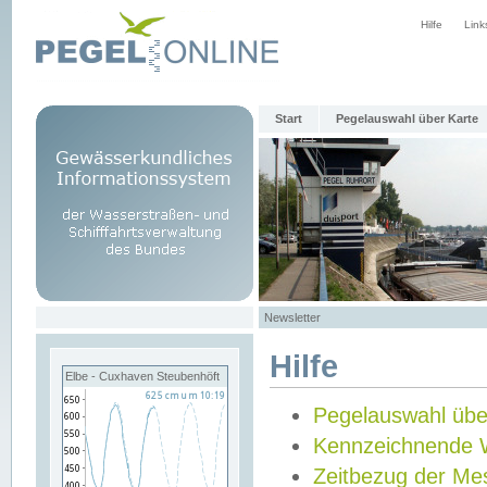
Hilfe
Link
Start
Pegelauswahl über Karte
Newsletter
Hilfe
Elbe - Cuxhaven Steubenhöft
Pegelauswahl übe
Kennzeichnende 
Zeitbezug der Me