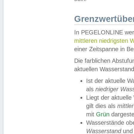
Grenzwertüber
In PEGELONLINE werde
mittleren niedrigsten
einer Zeitspanne in Be
Die farblichen Abstuf
aktuellen Wasserstand
Ist der aktuelle 
als
niedriger Was
Liegt der aktue
gilt dies als
mittle
mit
Grün
dargestel
Wasserstände obe
Wasserstand
und