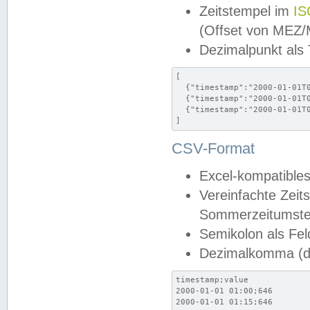
Zeitstempel im
IS
(Offset von MEZ
Dezimalpunkt als
[

  {"timestamp":"2000-01-01T0
  {"timestamp":"2000-01-01T0
  {"timestamp":"2000-01-01T0
]
CSV-Format
Excel-kompatibles
Vereinfachte Zeit
Sommerzeitumstel
Semikolon als Fel
Dezimalkomma (de
timestamp;value

2000-01-01 01:00;646

2000-01-01 01:15;646
