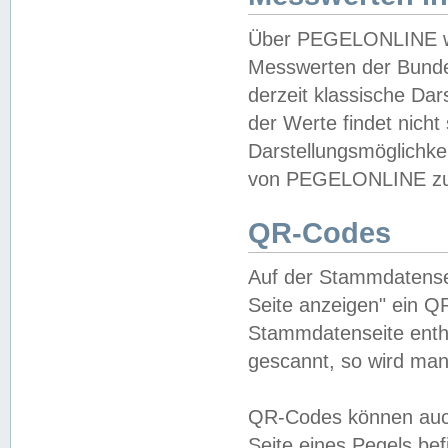
Über PEGELONLINE wer
Messwerten der Bundes
derzeit klassische Da
der Werte findet nicht 
Darstellungsmöglichkei
von PEGELONLINE zu 
QR-Codes
Auf der Stammdatensei
Seite anzeigen" ein Q
Stammdatenseite enthä
gescannt, so wird man
QR-Codes können auc
Seite eines Pegels be