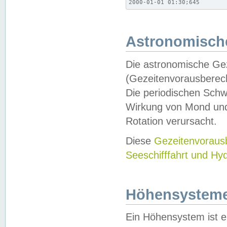
2000-01-01 01:30;645
Astronomische
Die astronomische Gez
(Gezeitenvorausberec
Die periodischen Schw
Wirkung von Mond und
Rotation verursacht.
Diese
Gezeitenvorau
Seeschifffahrt und Hy
Höhensystem
Ein Höhensystem ist e