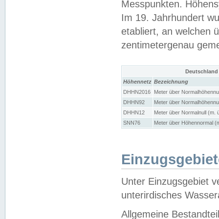
Messpunkten. Höhensy
Im 19. Jahrhundert wu
etabliert, an welchen 
zentimetergenau gem
Deutschland
Höhennetz
Bezeichnung
DHHN2016
Meter über Normalhöhennul
DHHN92
Meter über Normalhöhennul
DHHN12
Meter über Normalnull (m. 
SNN76
Meter über Höhennormal (m
Einzugsgebiet
Unter Einzugsgebiet v
unterirdisches Wasser
Allgemeine Bestandtei