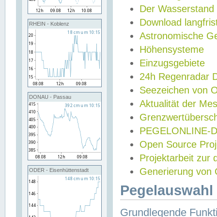
Der Wasserstand
Download langfris
RHEIN - Koblenz
Astronomische Gez
Höhensysteme
Einzugsgebiete
24h Regenradar
Seezeichen von 
DONAU - Passau
Aktualität der Me
Grenzwertübersch
PEGELONLINE-Di
Open Source Projek
Projektarbeit zur
Generierung von 
ODER - Eisenhüttenstadt
Pegelauswahl 
Grundlegende Funkti