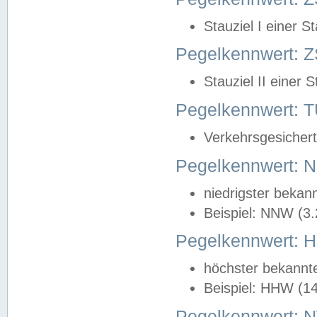
Stauziel I einer S
Pegelkennwert: Z
Stauziel II einer 
Pegelkennwert:
Verkehrsgesichert
Pegelkennwert:
niedrigster bekan
Beispiel: NNW (3
Pegelkennwert:
höchster bekannt
Beispiel: HHW (1
Pegelkennwert: 