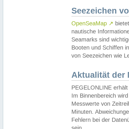
Seezeichen v
OpenSeaMap
↗
biete
nautische Information
Seamarks sind wichtig
Booten und Schiffen i
von Seezeichen wie Le
Aktualität der
PEGELONLINE erhält u
Im Binnenbereich wird 
Messwerte von Zeitreih
Minuten. Abweichungen
Fehlern bei der Daten
sein.