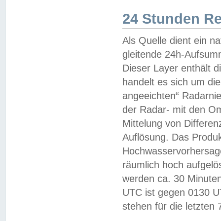
24 Stunden R
Als Quelle dient ein n
gleitende 24h-Aufsum
Dieser Layer enthält
handelt es sich um di
angeeichten“ Radarnie
der Radar- mit den O
Mittelung von Differe
Auflösung. Das Produk
Hochwasservorhersagez
räumlich hoch aufgelö
werden ca. 30 Minuten
UTC ist gegen 0130 UTC
stehen für die letzten