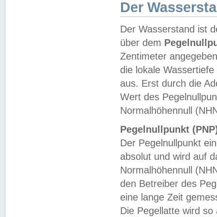
Der Wasserst
Der Wasserstand ist d
über dem
Pegelnullp
Zentimeter angegeben
die lokale Wassertie
aus. Erst durch die A
Wert des Pegelnullpun
Normalhöhennull (NHN
Pegelnullpunkt (PNP)
Der Pegelnullpunkt ei
absolut und wird auf
Normalhöhennull (NHN
den Betreiber des Pege
eine lange Zeit geme
Die Pegellatte wird s