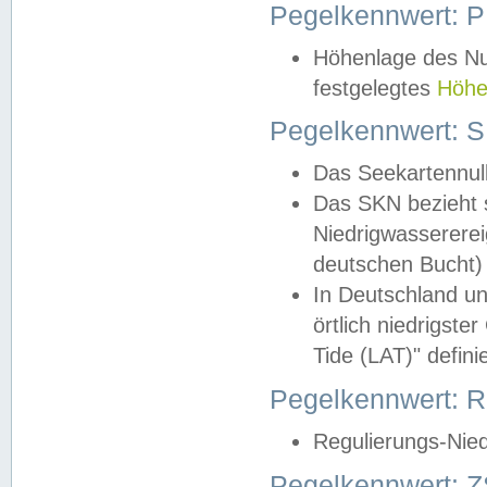
Pegelkennwert: 
Höhenlage des Nul
festgelegtes
Höhe
Pegelkennwert: 
Das Seekartennull
Das SKN bezieht s
Niedrigwassererei
deutschen Bucht) 
In Deutschland un
örtlich niedrigst
Tide (LAT)" definie
Pegelkennwert:
Regulierungs-Nie
Pegelkennwert: Z