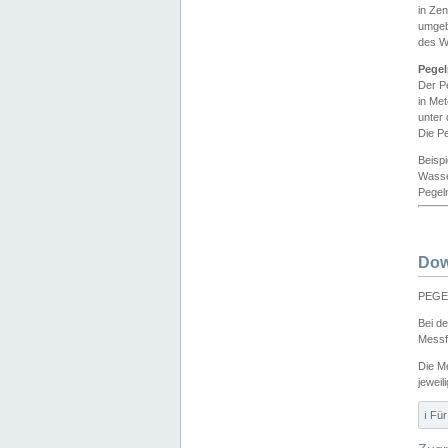
in Ze
umgeb
des W
Pegel
Der P
in Me
unter
Die Pe
Beisp
Wasse
Pegeln
Dow
PEGEL
Bei d
Messf
Die M
jeweil
ℹ️ F