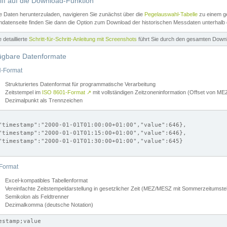
iff auf die Download-Funktion
e Daten herunterzuladen, navigieren Sie zunächst über die
Pegelauswahl-Tabelle
zu einem ge
datenseite finden Sie dann die Option zum Download der historischen Messdaten unterhalb
ne detaillierte
Schritt-für-Schritt-Anleitung mit Screenshots
führt Sie durch den gesamten Down
ügbare Datenformate
-Format
Strukturiertes Datenformat für programmatische Verarbeitung
Zeitstempel im
ISO 8601-Format
↗
mit vollständigen Zeitzoneninformation (Offset von 
Dezimalpunkt als Trennzeichen
"timestamp":"2000-01-01T01:00:00+01:00","value":646},

"timestamp":"2000-01-01T01:15:00+01:00","value":646},

"timestamp":"2000-01-01T01:30:00+01:00","value":645}

Format
Excel-kompatibles Tabellenformat
Vereinfachte Zeitstempeldarstellung in gesetzlicher Zeit (MEZ/MESZ mit Sommerzeitumstel
Semikolon als Feldtrenner
Dezimalkomma (deutsche Notation)
estamp;value
