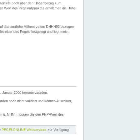
ssertiefe noch über den Höhenbezug zum
en Wert des Pegelnullpunktes erhält man die Höhe
d auf das amtliche Höhensystem DHHN92 bezogen
reiber des Pegels festgelegt und liegt meist
. Januar 2000 herunterzuladen.
den noch nicht validiert und können Ausreißer,
(m ü. NHN) müssen Sie den PNP-Wert des
ie
PEGELONLINE Webservices
zur Verfügung.