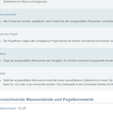
Selektionen im Menü zurückgesetzt.
sserauswahl
Alle Gewässer werden aufgelistet, wenn Daten für den ausgewählten Parameter vorhande
ahl des Pegels
Die Pegellisten zeigen alle verfügbaren Pegel einmal mit Namen und einmal mit Nummer a
inien
Zeigt die ausgewählten Messwerte als Ganglinie. Es können maximal 6 ausgewählt werde
load
Stellt die ausgewählten Messwerte innerhalb eines auswählbaren Zeitbereichs in einer Zi
kann txt, csv oder zrxp verwendet werden. Die Zeitangabe in den Download-Dateien ist 
nzeichnende Wasserstände und Pegelkennwerte
lkennwert: GLW