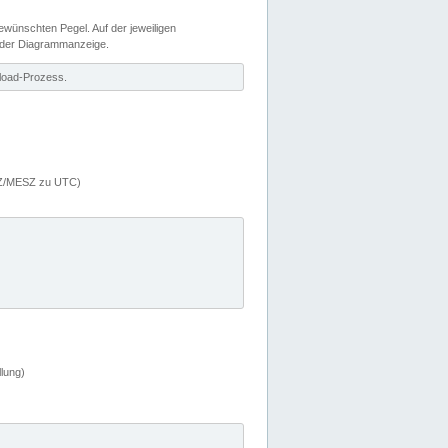
wünschten Pegel. Auf der jeweiligen
 der Diagrammanzeige.
load-Prozess.
MEZ/MESZ zu UTC)
lung)