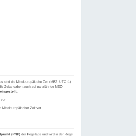
ies sind die Mitteleuropäische Zeit (MEZ, UTC+1)
ie Zeitangaben auch auf ganzjährige MEZ-
ingestellt.
 vor.
 Mitteleuropäischer Zeit vor.
lpunkt (PNP)
der Pegellatte und wird in der Regel