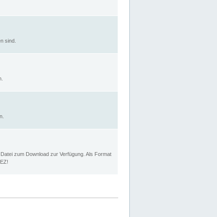
n sind.
n.
n.
p Datei zum Download zur Verfügung. Als Format
MEZ!