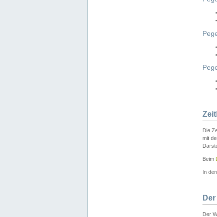
Pege
Peg
Zei
Die Ze
mit d
Darst
Beim
In de
Der
Der W