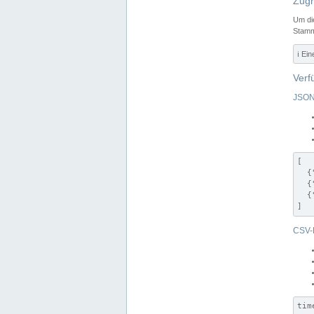
Zugr
Um di
Stamm
ℹ️ Ei
Verf
JSON
[

  {
  {
  {
]
CSV-
tim