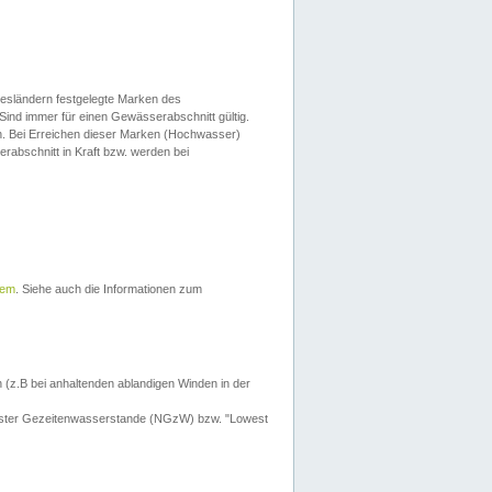
esländern festgelegte Marken des
Sind immer für einen Gewässerabschnitt gültig.
. Bei Erreichen dieser Marken (Hochwasser)
erabschnitt in Kraft bzw. werden bei
tem
. Siehe auch die Informationen zum
 (z.B bei anhaltenden ablandigen Winden in der
drigster Gezeitenwasserstande (NGzW) bzw. "Lowest