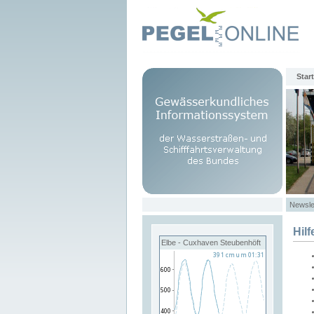
Start
Newsle
Hilf
Elbe - Cuxhaven Steubenhöft