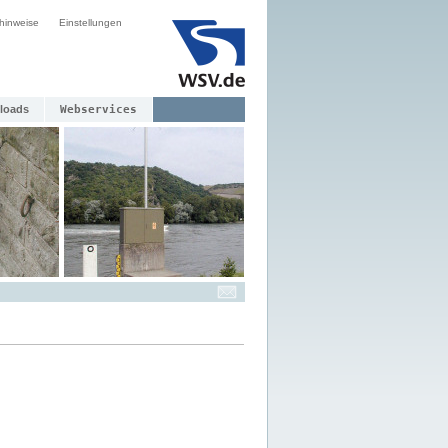
hinweise
Einstellungen
loads
Webservices