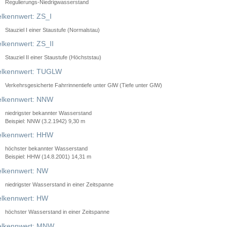
Regulierungs-Niedrigwasserstand
lkennwert: ZS_I
Stauziel I einer Staustufe (Normalstau)
lkennwert: ZS_II
Stauziel II einer Staustufe (Höchststau)
elkennwert: TUGLW
Verkehrsgesicherte Fahrrinnentiefe unter GlW (Tiefe unter GlW)
lkennwert: NNW
niedrigster bekannter Wasserstand
Beispiel: NNW (3.2.1942) 9,30 m
lkennwert: HHW
höchster bekannter Wasserstand
Beispiel: HHW (14.8.2001) 14,31 m
lkennwert: NW
niedrigster Wasserstand in einer Zeitspanne
lkennwert: HW
höchster Wasserstand in einer Zeitspanne
elkennwert: MNW