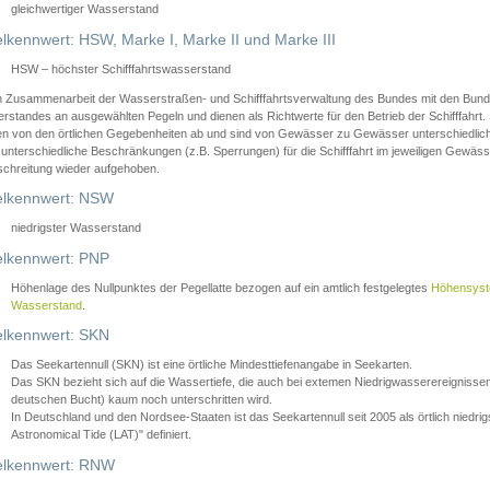
gleichwertiger Wasserstand
lkennwert: HSW, Marke I, Marke II und Marke III
HSW – höchster Schifffahrtswasserstand
in Zusammenarbeit der Wasserstraßen- und Schifffahrtsverwaltung des Bundes mit den Bund
standes an ausgewählten Pegeln und dienen als Richtwerte für den Betrieb der Schifffahrt. 
n von den örtlichen Gegebenheiten ab und sind von Gewässer zu Gewässer unterschiedlich
 unterschiedliche Beschränkungen (z.B. Sperrungen) für die Schifffahrt im jeweiligen Gewäss
schreitung wieder aufgehoben.
lkennwert: NSW
niedrigster Wasserstand
lkennwert: PNP
Höhenlage des Nullpunktes der Pegellatte bezogen auf ein amtlich festgelegtes
Höhensys
Wasserstand
.
lkennwert: SKN
Das Seekartennull (SKN) ist eine örtliche Mindesttiefenangabe in Seekarten.
Das SKN bezieht sich auf die Wassertiefe, die auch bei extemen Niedrigwasserereignissen
deutschen Bucht) kaum noch unterschritten wird.
In Deutschland und den Nordsee-Staaten ist das Seekartennull seit 2005 als örtlich nie
Astronomical Tide (LAT)" definiert.
lkennwert: RNW