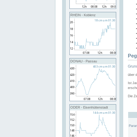
RHEIN - Koblenz
Peg
DONAU - Passau
Grund
über 
Ist Ja
ersche
Die Ze
ODER - Eisenhüttenstadt
Para