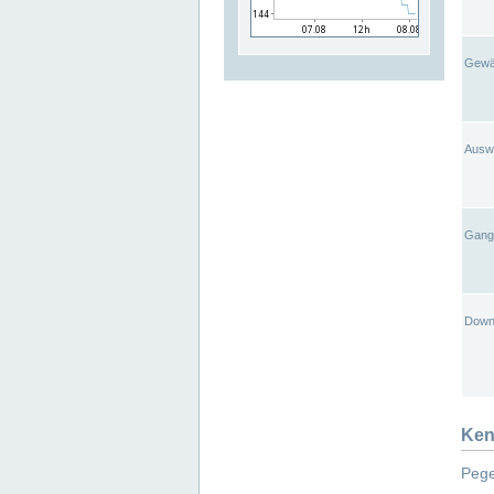
Gewä
Ausw
Gangl
Down
Ken
Pege