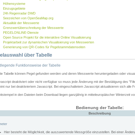
Höhensysteme
Einzugsgebiete
24h Regenradar DWD
Seezeichen von OpenSeaMap.org
Aktualität der Messwerte
Grenzwertüberschreitung der Messwerte
PEGELONLINE-Dienste
Open Source Projekt für die interaktive Online Visualisierung
Projektarbeit zur dynamischen Visualisierung von Messwerten
Generierung von QR-Codes für Pegelstammdatenseiten
elauswahl über Tabelle
legende Funktionsweise der Tabelle
die Tabelle können Pegel gefunden werden und deren Messwerte heruntergeladen oder visuali
vascript deaktiviert oder nicht verfügbar so muss jede Änderung mit der Bestätigung des "Filt
int nur bei deaktiviertem Javascript. Bei eingeschaltetem Javascript aktualisieren sich alle 
itstempel in den Dateien beim Download liegen ganzjährig in mitteleuropäischer Winterzeit vo
Bedienung der Tabelle:
Beschreibung
meter
Hier besteht die Möglichkeit, die auszuwertende Messgröße einzustellen. Bei einer Ände