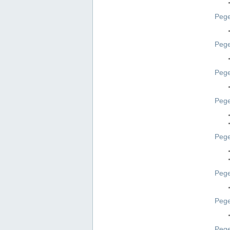
Pege
Pege
Peg
Pege
Pege
Pege
Pege
Peg