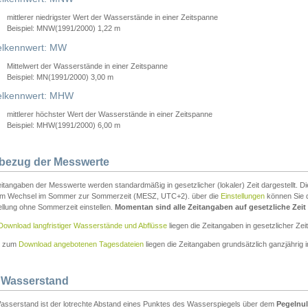
mittlerer niedrigster Wert der Wasserstände in einer Zeitspanne
Beispiel: MNW(1991/2000) 1,22 m
lkennwert: MW
Mittelwert der Wasserstände in einer Zeitspanne
Beispiel: MN(1991/2000) 3,00 m
elkennwert: MHW
mittlerer höchster Wert der Wasserstände in einer Zeitspanne
Beispiel: MHW(1991/2000) 6,00 m
tbezug der Messwerte
itangaben der Messwerte werden standardmäßig in gesetzlicher (lokaler) Zeit dargestellt. D
em Wechsel im Sommer zur Sommerzeit (MESZ, UTC+2). über die
Einstellungen
können Sie d
ellung ohne Sommerzeit einstellen.
Momentan sind alle Zeitangaben auf gesetzliche Zeit e
Download langfristiger Wasserstände und Abflüsse
liegen die Zeitangaben in gesetzlicher Zeit
n zum
Download angebotenen Tagesdateien
liegen die Zeitangaben grundsätzlich ganzjährig in
 Wasserstand
asserstand ist der lotrechte Abstand eines Punktes des Wasserspiegels über dem
Pegelnul