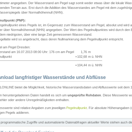
ntimeter angegeben. Der Wasserstand am Pegel sagt somit weder etwas über die lokale Wa
enden Terrain aus. Erst durch die Addition des Wasserstandes am Pegel mit dem zugehörig
asserspiegels über Normalhöhennull (NHN).
nullpunkt (PNP):
egelnullpunkt eines Pegels ist, im Gegensatz zum Wasserstand am Pegel, absolut und wir
ter über Normalhöhennull (NHN) angegeben. Der Wert des Pegelnullpunktes wird durch den Bet
 dem niedrigsten, über eine lange Zeit gemessenen Wasserstand.
gellatte wird so angebracht, dass deren Nullmarkierung dem Pegelnullpunkt entspricht.
iel am Pegel Dresden:
rstand am 16.07.2013 08:00 Uhr: 176 cm am Pegel
1,76
m
ullpunkt
+
102,68
m ü. NHN
=
104,44
m ü. NHN
nload langfristiger Wasserstände und Abflüsse
ONLINE bietet die Möglichkeit, historische Wasserstandsdaten und Abflusswerte seit dem 1
en heruntergeladenen Daten handelt es sich um
ungeprüfte Rohdaten
. Diese Messwerte wur
ehler oder andere Unregelmäßigkeiten enthalten.
esswerte sind relative Angaben zum jeweiligen
Pegelnullpunkt
. Für absolute Höhenangaben 
igen Pegels addieren.
ür programmatische Zugriffe und automatisierte Datenabfragen aktueller Werte stehen auch d