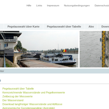
Hilfe
Links
Impressum
Nutzungsbedingungen
Datenschutz
Pegelauswahl über Karte
Pegelauswahl über Tabelle
Abo
Down
tter
e
Pegelauswahl über Tabelle
Kennzeichnende Wasserstände und Pegelkennwerte
Zeitbezug der Messwerte
Der Wasserstand
Download langfristiger Wasserstände und Abflüsse
Astronomische Gezeitenganglinie (Astrotide)