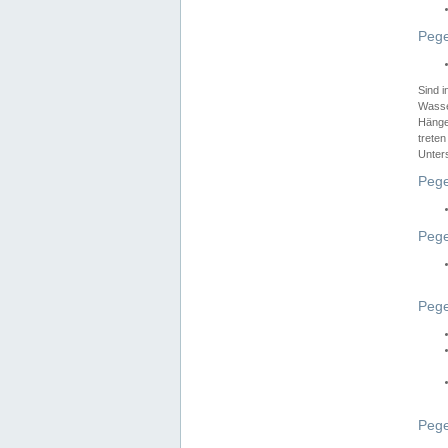
Pege
Sind 
Wasser
Hänge
treten
Unter
Pege
Pege
Pege
Pege