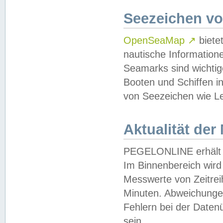
Seezeichen v
OpenSeaMap
↗
biete
nautische Information
Seamarks sind wichtig
Booten und Schiffen i
von Seezeichen wie Le
Aktualität der
PEGELONLINE erhält u
Im Binnenbereich wird 
Messwerte von Zeitreih
Minuten. Abweichungen
Fehlern bei der Daten
sein.