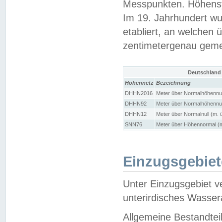
Messpunkten. Höhensy
Im 19. Jahrhundert wu
etabliert, an welchen 
zentimetergenau gem
Deutschland
Höhennetz
Bezeichnung
DHHN2016
Meter über Normalhöhennul
DHHN92
Meter über Normalhöhennul
DHHN12
Meter über Normalnull (m. 
SNN76
Meter über Höhennormal (m
Einzugsgebiet
Unter Einzugsgebiet v
unterirdisches Wasser
Allgemeine Bestandtei