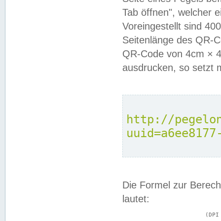
Tab öffnen", welcher 
Voreingestellt sind 4
Seitenlänge des QR-C
QR-Code von 4cm × 4c
ausdrucken, so setzt 
http://pegelo
uuid=a6ee8177
Die Formel zur Berech
lautet:
			(DPI × Druckkantenlänge in cm) ÷ 2,54 = Kantenlänge in Pixel
