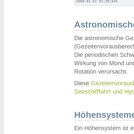
2000-01-01 01:30;645
Astronomische
Die astronomische Gez
(Gezeitenvorausberec
Die periodischen Schw
Wirkung von Mond und
Rotation verursacht.
Diese
Gezeitenvorau
Seeschifffahrt und Hy
Höhensystem
Ein Höhensystem ist e