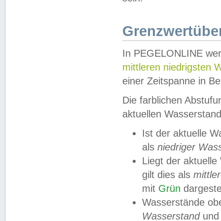
Grenzwertüber
In PEGELONLINE werde
mittleren niedrigsten
einer Zeitspanne in Be
Die farblichen Abstuf
aktuellen Wasserstand
Ist der aktuelle 
als
niedriger Was
Liegt der aktue
gilt dies als
mittle
mit
Grün
dargestel
Wasserstände obe
Wasserstand
und