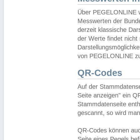
Über PEGELONLINE wer
Messwerten der Bundes
derzeit klassische Da
der Werte findet nicht 
Darstellungsmöglichkei
von PEGELONLINE zu 
QR-Codes
Auf der Stammdatensei
Seite anzeigen" ein Q
Stammdatenseite enthä
gescannt, so wird man
QR-Codes können auc
Seite eines Pegels be