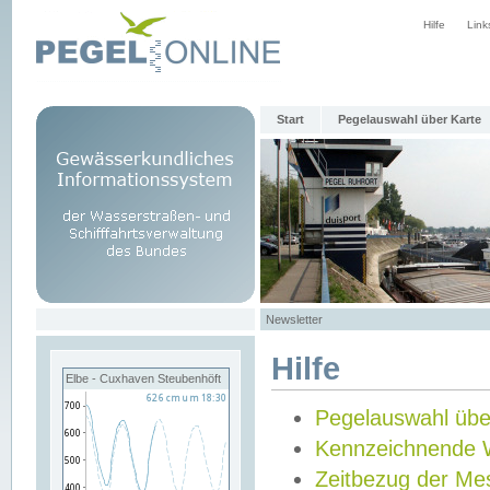
Hilfe
Link
Start
Pegelauswahl über Karte
Newsletter
Hilfe
Elbe - Cuxhaven Steubenhöft
Pegelauswahl übe
Kennzeichnende 
Zeitbezug der Me