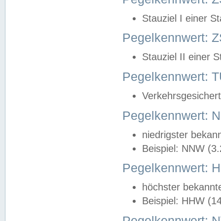
Stauziel I einer S
Pegelkennwert: Z
Stauziel II einer 
Pegelkennwert:
Verkehrsgesichert
Pegelkennwert:
niedrigster bekan
Beispiel: NNW (3
Pegelkennwert:
höchster bekannt
Beispiel: HHW (1
Pegelkennwert: 