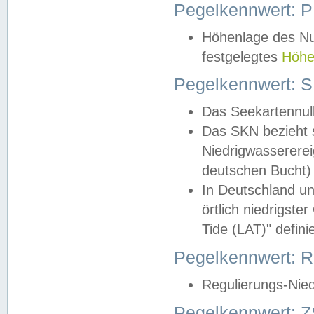
Pegelkennwert: 
Höhenlage des Nul
festgelegtes
Höhe
Pegelkennwert: 
Das Seekartennull
Das SKN bezieht s
Niedrigwassererei
deutschen Bucht) 
In Deutschland un
örtlich niedrigst
Tide (LAT)" definie
Pegelkennwert:
Regulierungs-Nie
Pegelkennwert: Z