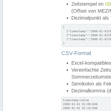
Zeitstempel im
IS
(Offset von MEZ
Dezimalpunkt als
[

  {"timestamp":"2000-01-01T0
  {"timestamp":"2000-01-01T0
  {"timestamp":"2000-01-01T0
]
CSV-Format
Excel-kompatibles
Vereinfachte Zeit
Sommerzeitumstel
Semikolon als Fel
Dezimalkomma (de
timestamp;value

2000-01-01 01:00;646

2000-01-01 01:15;646
