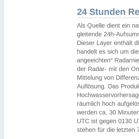
24 Stunden R
Als Quelle dient ein n
gleitende 24h-Aufsum
Dieser Layer enthält
handelt es sich um di
angeeichten“ Radarnie
der Radar- mit den O
Mittelung von Differe
Auflösung. Das Produk
Hochwasservorhersagez
räumlich hoch aufgelö
werden ca. 30 Minuten
UTC ist gegen 0130 UTC
stehen für die letzten