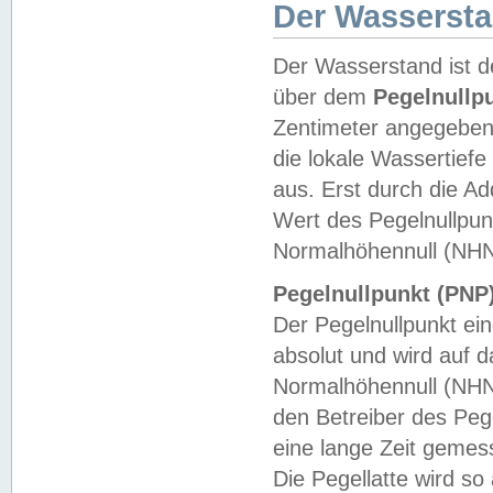
Der Wasserst
Der Wasserstand ist d
über dem
Pegelnullp
Zentimeter angegeben
die lokale Wassertie
aus. Erst durch die A
Wert des Pegelnullpun
Normalhöhennull (NHN
Pegelnullpunkt (PNP)
Der Pegelnullpunkt ei
absolut und wird auf
Normalhöhennull (NHN
den Betreiber des Pege
eine lange Zeit geme
Die Pegellatte wird s