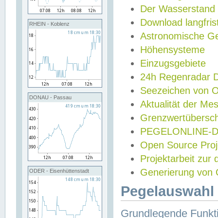
Der Wasserstand
Download langfris
RHEIN - Koblenz
Astronomische Gez
Höhensysteme
Einzugsgebiete
24h Regenradar
Seezeichen von 
DONAU - Passau
Aktualität der Me
Grenzwertübersch
PEGELONLINE-Di
Open Source Projek
Projektarbeit zur
Generierung von 
ODER - Eisenhüttenstadt
Pegelauswahl 
Grundlegende Funkti