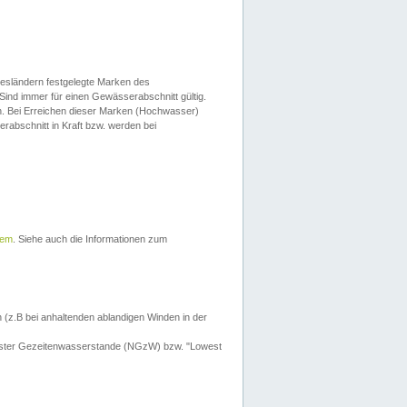
esländern festgelegte Marken des
Sind immer für einen Gewässerabschnitt gültig.
. Bei Erreichen dieser Marken (Hochwasser)
erabschnitt in Kraft bzw. werden bei
tem
. Siehe auch die Informationen zum
 (z.B bei anhaltenden ablandigen Winden in der
drigster Gezeitenwasserstande (NGzW) bzw. "Lowest