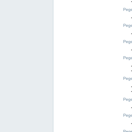
Pege
Pege
Peg
Pege
Pege
Pege
Pege
Peg