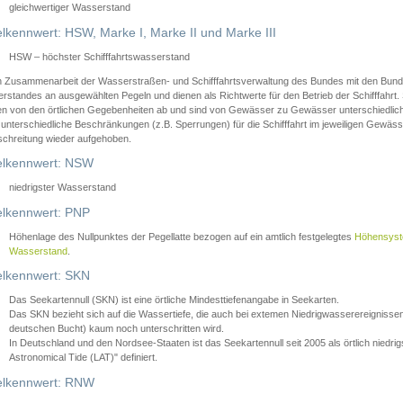
gleichwertiger Wasserstand
lkennwert: HSW, Marke I, Marke II und Marke III
HSW – höchster Schifffahrtswasserstand
in Zusammenarbeit der Wasserstraßen- und Schifffahrtsverwaltung des Bundes mit den Bund
standes an ausgewählten Pegeln und dienen als Richtwerte für den Betrieb der Schifffahrt. 
n von den örtlichen Gegebenheiten ab und sind von Gewässer zu Gewässer unterschiedlich
 unterschiedliche Beschränkungen (z.B. Sperrungen) für die Schifffahrt im jeweiligen Gewäss
schreitung wieder aufgehoben.
lkennwert: NSW
niedrigster Wasserstand
lkennwert: PNP
Höhenlage des Nullpunktes der Pegellatte bezogen auf ein amtlich festgelegtes
Höhensys
Wasserstand
.
lkennwert: SKN
Das Seekartennull (SKN) ist eine örtliche Mindesttiefenangabe in Seekarten.
Das SKN bezieht sich auf die Wassertiefe, die auch bei extemen Niedrigwasserereignissen
deutschen Bucht) kaum noch unterschritten wird.
In Deutschland und den Nordsee-Staaten ist das Seekartennull seit 2005 als örtlich nie
Astronomical Tide (LAT)" definiert.
lkennwert: RNW