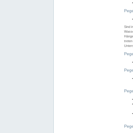
Pege
Sind 
Wasser
Hänge
treten
Unter
Pege
Pege
Pege
Pege