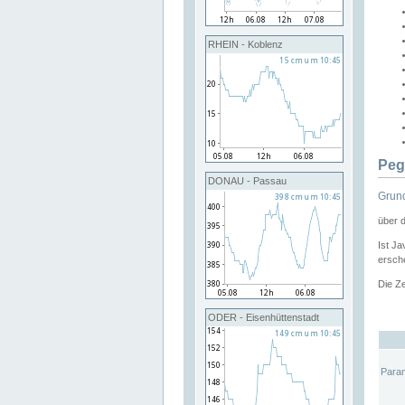
RHEIN - Koblenz
Peg
DONAU - Passau
Grund
über 
Ist Ja
ersche
Die Ze
ODER - Eisenhüttenstadt
Para