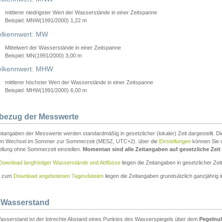
mittlerer niedrigster Wert der Wasserstände in einer Zeitspanne
Beispiel: MNW(1991/2000) 1,22 m
lkennwert: MW
Mittelwert der Wasserstände in einer Zeitspanne
Beispiel: MN(1991/2000) 3,00 m
elkennwert: MHW
mittlerer höchster Wert der Wasserstände in einer Zeitspanne
Beispiel: MHW(1991/2000) 6,00 m
tbezug der Messwerte
itangaben der Messwerte werden standardmäßig in gesetzlicher (lokaler) Zeit dargestellt. D
em Wechsel im Sommer zur Sommerzeit (MESZ, UTC+2). über die
Einstellungen
können Sie d
ellung ohne Sommerzeit einstellen.
Momentan sind alle Zeitangaben auf gesetzliche Zeit e
Download langfristiger Wasserstände und Abflüsse
liegen die Zeitangaben in gesetzlicher Zeit
n zum
Download angebotenen Tagesdateien
liegen die Zeitangaben grundsätzlich ganzjährig in
 Wasserstand
asserstand ist der lotrechte Abstand eines Punktes des Wasserspiegels über dem
Pegelnul