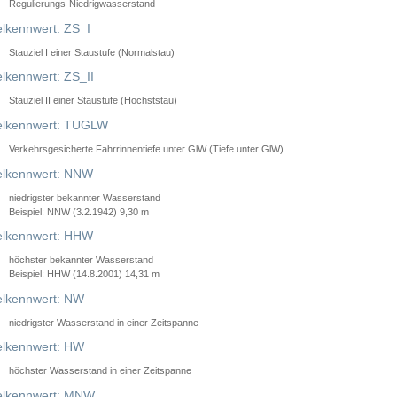
Regulierungs-Niedrigwasserstand
lkennwert: ZS_I
Stauziel I einer Staustufe (Normalstau)
lkennwert: ZS_II
Stauziel II einer Staustufe (Höchststau)
elkennwert: TUGLW
Verkehrsgesicherte Fahrrinnentiefe unter GlW (Tiefe unter GlW)
lkennwert: NNW
niedrigster bekannter Wasserstand
Beispiel: NNW (3.2.1942) 9,30 m
lkennwert: HHW
höchster bekannter Wasserstand
Beispiel: HHW (14.8.2001) 14,31 m
lkennwert: NW
niedrigster Wasserstand in einer Zeitspanne
lkennwert: HW
höchster Wasserstand in einer Zeitspanne
elkennwert: MNW