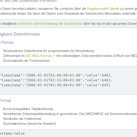
iff auf die Download-Funktion
e Daten herunterzuladen, navigieren Sie zunächst über die
Pegelauswahl-Tabelle
zu einem ge
datenseite finden Sie dann die Option zum Download der historischen Messdaten unterhalb
ne detaillierte
Schritt-für-Schritt-Anleitung mit Screenshots
führt Sie durch den gesamten Down
ügbare Datenformate
-Format
Strukturiertes Datenformat für programmatische Verarbeitung
Zeitstempel im
ISO 8601-Format
↗
mit vollständigen Zeitzoneninformation (Offset von 
Dezimalpunkt als Trennzeichen
"timestamp":"2000-01-01T01:00:00+01:00","value":646},

"timestamp":"2000-01-01T01:15:00+01:00","value":646},

"timestamp":"2000-01-01T01:30:00+01:00","value":645}

Format
Excel-kompatibles Tabellenformat
Vereinfachte Zeitstempeldarstellung in gesetzlicher Zeit (MEZ/MESZ mit Sommerzeitumstel
Semikolon als Feldtrenner
Dezimalkomma (deutsche Notation)
estamp;value
