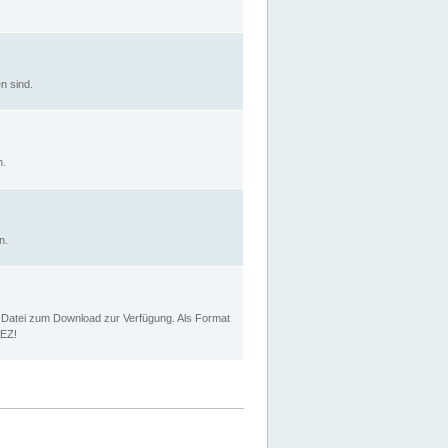
n sind.
n.
n.
p Datei zum Download zur Verfügung. Als Format
MEZ!