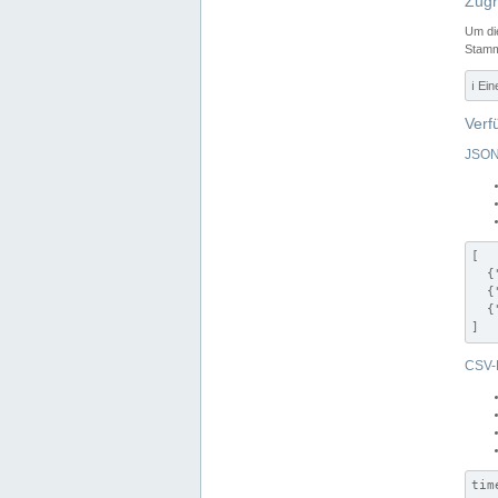
Zugr
Um di
Stamm
ℹ️ Ei
Verf
JSON
[

  {
  {
  {
]
CSV-
tim