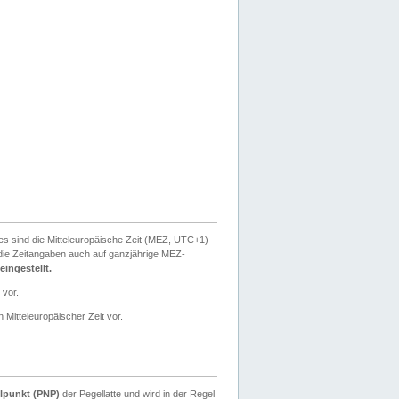
ies sind die Mitteleuropäische Zeit (MEZ, UTC+1)
ie Zeitangaben auch auf ganzjährige MEZ-
ingestellt.
 vor.
 Mitteleuropäischer Zeit vor.
lpunkt (PNP)
der Pegellatte und wird in der Regel