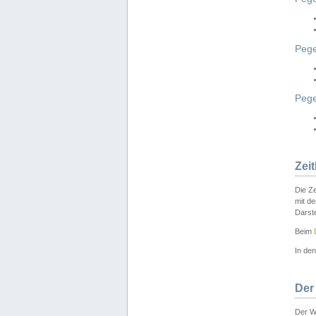
Pege
Peg
Zei
Die Ze
mit d
Darst
Beim
In de
Der
Der W