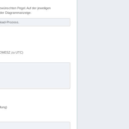
wünschten Pegel. Auf der jeweiligen
 der Diagrammanzeige.
load-Prozess.
MEZ/MESZ zu UTC)
lung)