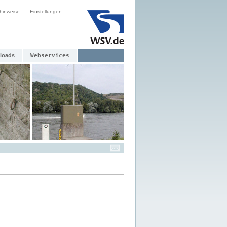
hinweise
Einstellungen
loads
Webservices