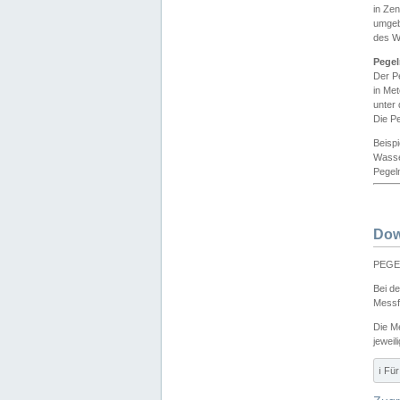
in Ze
umgeb
des W
Pegel
Der P
in Me
unter
Die Pe
Beisp
Wasse
Pegeln
Dow
PEGEL
Bei d
Messf
Die M
jeweil
ℹ️ F