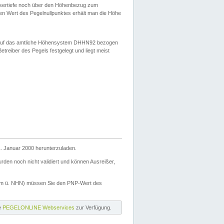
ssertiefe noch über den Höhenbezug zum
en Wert des Pegelnullpunktes erhält man die Höhe
d auf das amtliche Höhensystem DHHN92 bezogen
reiber des Pegels festgelegt und liegt meist
. Januar 2000 herunterzuladen.
den noch nicht validiert und können Ausreißer,
(m ü. NHN) müssen Sie den PNP-Wert des
ie
PEGELONLINE Webservices
zur Verfügung.