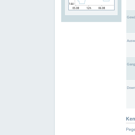
Gewä
Ausw
Gangl
Down
Ken
Pege