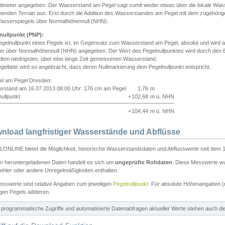
ntimeter angegeben. Der Wasserstand am Pegel sagt somit weder etwas über die lokale Wa
enden Terrain aus. Erst durch die Addition des Wasserstandes am Pegel mit dem zugehörig
asserspiegels über Normalhöhennull (NHN).
nullpunkt (PNP):
egelnullpunkt eines Pegels ist, im Gegensatz zum Wasserstand am Pegel, absolut und wir
ter über Normalhöhennull (NHN) angegeben. Der Wert des Pegelnullpunktes wird durch den Bet
 dem niedrigsten, über eine lange Zeit gemessenen Wasserstand.
gellatte wird so angebracht, dass deren Nullmarkierung dem Pegelnullpunkt entspricht.
iel am Pegel Dresden:
rstand am 16.07.2013 08:00 Uhr: 176 cm am Pegel
1,76
m
ullpunkt
+
102,68
m ü. NHN
=
104,44
m ü. NHN
nload langfristiger Wasserstände und Abflüsse
ONLINE bietet die Möglichkeit, historische Wasserstandsdaten und Abflusswerte seit dem 1
en heruntergeladenen Daten handelt es sich um
ungeprüfte Rohdaten
. Diese Messwerte wur
ehler oder andere Unregelmäßigkeiten enthalten.
esswerte sind relative Angaben zum jeweiligen
Pegelnullpunkt
. Für absolute Höhenangaben 
igen Pegels addieren.
ür programmatische Zugriffe und automatisierte Datenabfragen aktueller Werte stehen auch d