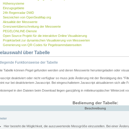
Höhensysteme
Einzugsgebiete
24h Regenradar DWD
Seezeichen von OpenSeaMap.org
Aktualität der Messwerte
Grenzwertüberschreitung der Messwerte
PEGELONLINE-Dienste
Open Source Projekt für die interaktive Online Visualisierung
Projektarbeit zur dynamischen Visualisierung von Messwerten
Generierung von QR-Codes für Pegelstammdatenseiten
elauswahl über Tabelle
legende Funktionsweise der Tabelle
die Tabelle können Pegel gefunden werden und deren Messwerte heruntergeladen oder visuali
vascript deaktiviert oder nicht verfügbar so muss jede Änderung mit der Bestätigung des "Filt
int nur bei deaktiviertem Javascript. Bei eingeschaltetem Javascript aktualisieren sich alle 
itstempel in den Dateien beim Download liegen ganzjährig in mitteleuropäischer Winterzeit vo
Bedienung der Tabelle:
Beschreibung
meter
Hier besteht die Möglichkeit, die auszuwertende Messgröße einzustellen. Bei einer Ände