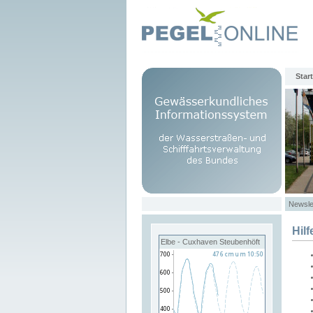
Start
Newsle
Hilf
Elbe - Cuxhaven Steubenhöft