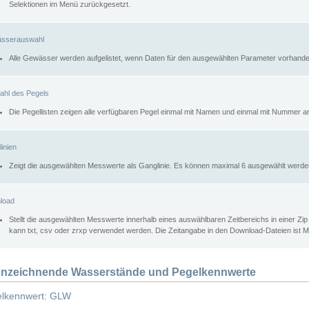
Selektionen im Menü zurückgesetzt.
sserauswahl
Alle Gewässer werden aufgelistet, wenn Daten für den ausgewählten Parameter vorhande
ahl des Pegels
Die Pegellisten zeigen alle verfügbaren Pegel einmal mit Namen und einmal mit Nummer a
inien
Zeigt die ausgewählten Messwerte als Ganglinie. Es können maximal 6 ausgewählt werde
load
Stellt die ausgewählten Messwerte innerhalb eines auswählbaren Zeitbereichs in einer Zi
kann txt, csv oder zrxp verwendet werden. Die Zeitangabe in den Download-Dateien ist 
nzeichnende Wasserstände und Pegelkennwerte
lkennwert: GLW