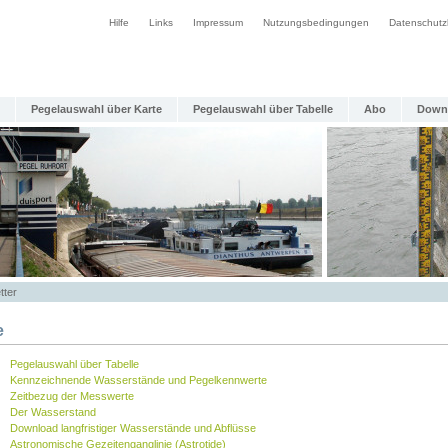
Hilfe
Links
Impressum
Nutzungsbedingungen
Datenschutz
Pegelauswahl über Karte
Pegelauswahl über Tabelle
Abo
Down
tter
e
Pegelauswahl über Tabelle
Kennzeichnende Wasserstände und Pegelkennwerte
Zeitbezug der Messwerte
Der Wasserstand
Download langfristiger Wasserstände und Abflüsse
Astronomische Gezeitenganglinie (Astrotide)