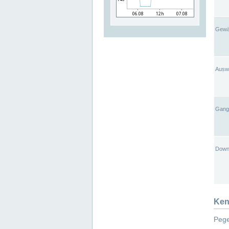
Gewä
Ausw
Gangl
Down
Ken
Pege