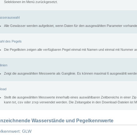
Selektionen im Menü zurückgesetzt.
sserauswahl
Alle Gewässer werden aufgelistet, wenn Daten für den ausgewählten Parameter vorhande
ahl des Pegels
Die Pegellisten zeigen alle verfügbaren Pegel einmal mit Namen und einmal mit Nummer a
inien
Zeigt die ausgewählten Messwerte als Ganglinie. Es können maximal 6 ausgewählt werde
load
Stellt die ausgewählten Messwerte innerhalb eines auswählbaren Zeitbereichs in einer Zi
kann txt, csv oder zrxp verwendet werden. Die Zeitangabe in den Download-Dateien ist 
nzeichnende Wasserstände und Pegelkennwerte
lkennwert: GLW