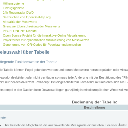
Höhensysteme
Einzugsgebiete
24h Regenradar DWD
Seezeichen von OpenSeaMap.org
Aktualität der Messwerte
Grenzwertüberschreitung der Messwerte
PEGELONLINE-Dienste
Open Source Projekt für die interaktive Online Visualisierung
Projektarbeit zur dynamischen Visualisierung von Messwerten
Generierung von QR-Codes für Pegelstammdatenseiten
elauswahl über Tabelle
legende Funktionsweise der Tabelle
die Tabelle können Pegel gefunden werden und deren Messwerte heruntergeladen oder visuali
vascript deaktiviert oder nicht verfügbar so muss jede Änderung mit der Bestätigung des "Filt
int nur bei deaktiviertem Javascript. Bei eingeschaltetem Javascript aktualisieren sich alle 
itstempel in den Dateien beim Download liegen ganzjährig in mitteleuropäischer Winterzeit vo
Bedienung der Tabelle:
Beschreibung
meter
Hier besteht die Möglichkeit, die auszuwertende Messgröße einzustellen. Bei einer Ände