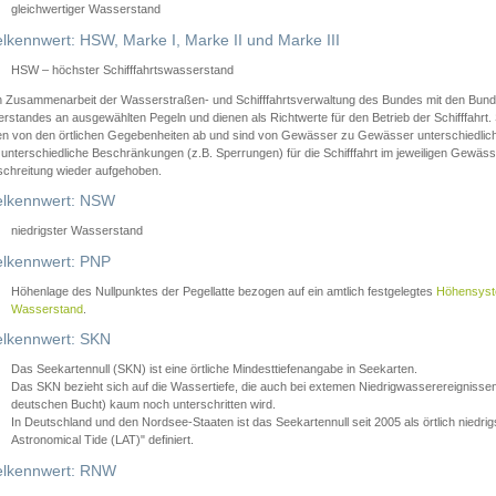
gleichwertiger Wasserstand
lkennwert: HSW, Marke I, Marke II und Marke III
HSW – höchster Schifffahrtswasserstand
in Zusammenarbeit der Wasserstraßen- und Schifffahrtsverwaltung des Bundes mit den Bund
standes an ausgewählten Pegeln und dienen als Richtwerte für den Betrieb der Schifffahrt. 
n von den örtlichen Gegebenheiten ab und sind von Gewässer zu Gewässer unterschiedlich
 unterschiedliche Beschränkungen (z.B. Sperrungen) für die Schifffahrt im jeweiligen Gewäss
schreitung wieder aufgehoben.
lkennwert: NSW
niedrigster Wasserstand
lkennwert: PNP
Höhenlage des Nullpunktes der Pegellatte bezogen auf ein amtlich festgelegtes
Höhensys
Wasserstand
.
lkennwert: SKN
Das Seekartennull (SKN) ist eine örtliche Mindesttiefenangabe in Seekarten.
Das SKN bezieht sich auf die Wassertiefe, die auch bei extemen Niedrigwasserereignissen
deutschen Bucht) kaum noch unterschritten wird.
In Deutschland und den Nordsee-Staaten ist das Seekartennull seit 2005 als örtlich nie
Astronomical Tide (LAT)" definiert.
lkennwert: RNW