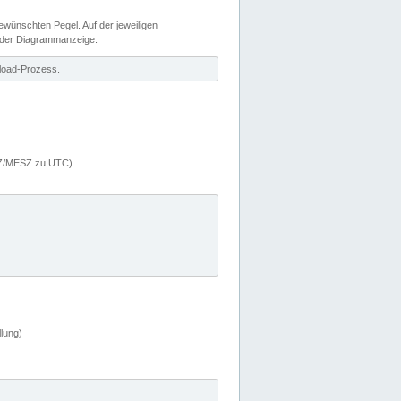
wünschten Pegel. Auf der jeweiligen
 der Diagrammanzeige.
load-Prozess.
MEZ/MESZ zu UTC)
lung)