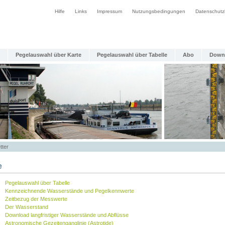
Hilfe
Links
Impressum
Nutzungsbedingungen
Datenschutz
Pegelauswahl über Karte
Pegelauswahl über Tabelle
Abo
Down
tter
e
Pegelauswahl über Tabelle
Kennzeichnende Wasserstände und Pegelkennwerte
Zeitbezug der Messwerte
Der Wasserstand
Download langfristiger Wasserstände und Abflüsse
Astronomische Gezeitenganglinie (Astrotide)