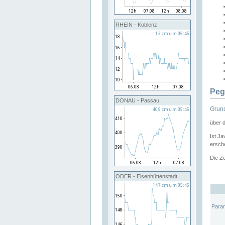
RHEIN - Koblenz
Peg
DONAU - Passau
Grund
über 
Ist Ja
ersche
Die Ze
ODER - Eisenhüttenstadt
Para