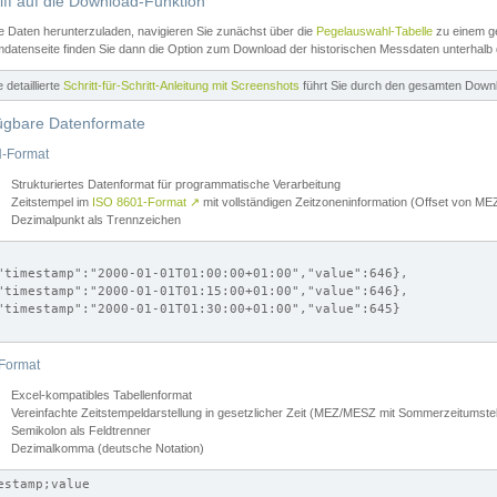
iff auf die Download-Funktion
e Daten herunterzuladen, navigieren Sie zunächst über die
Pegelauswahl-Tabelle
zu einem ge
datenseite finden Sie dann die Option zum Download der historischen Messdaten unterhalb
ne detaillierte
Schritt-für-Schritt-Anleitung mit Screenshots
führt Sie durch den gesamten Down
ügbare Datenformate
-Format
Strukturiertes Datenformat für programmatische Verarbeitung
Zeitstempel im
ISO 8601-Format
↗
mit vollständigen Zeitzoneninformation (Offset von 
Dezimalpunkt als Trennzeichen
"timestamp":"2000-01-01T01:00:00+01:00","value":646},

"timestamp":"2000-01-01T01:15:00+01:00","value":646},

"timestamp":"2000-01-01T01:30:00+01:00","value":645}

Format
Excel-kompatibles Tabellenformat
Vereinfachte Zeitstempeldarstellung in gesetzlicher Zeit (MEZ/MESZ mit Sommerzeitumstel
Semikolon als Feldtrenner
Dezimalkomma (deutsche Notation)
estamp;value
