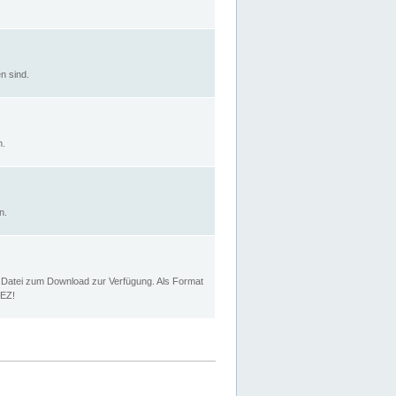
n sind.
n.
n.
p Datei zum Download zur Verfügung. Als Format
MEZ!