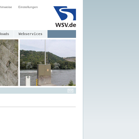
hinweise
Einstellungen
loads
Webservices