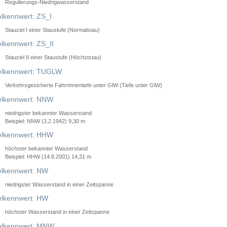
Regulierungs-Niedrigwasserstand
lkennwert: ZS_I
Stauziel I einer Staustufe (Normalstau)
lkennwert: ZS_II
Stauziel II einer Staustufe (Höchststau)
elkennwert: TUGLW
Verkehrsgesicherte Fahrrinnentiefe unter GlW (Tiefe unter GlW)
lkennwert: NNW
niedrigster bekannter Wasserstand
Beispiel: NNW (3.2.1942) 9,30 m
lkennwert: HHW
höchster bekannter Wasserstand
Beispiel: HHW (14.8.2001) 14,31 m
lkennwert: NW
niedrigster Wasserstand in einer Zeitspanne
lkennwert: HW
höchster Wasserstand in einer Zeitspanne
elkennwert: MNW