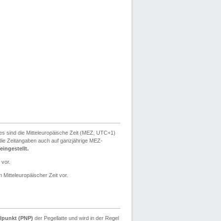
ies sind die Mitteleuropäische Zeit (MEZ, UTC+1)
ie Zeitangaben auch auf ganzjährige MEZ-
ingestellt.
 vor.
 Mitteleuropäischer Zeit vor.
lpunkt (PNP)
der Pegellatte und wird in der Regel