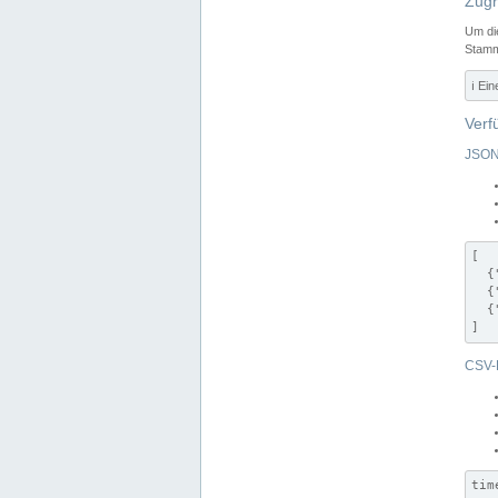
Zugr
Um di
Stamm
ℹ️ Ei
Verf
JSON
[

  {
  {
  {
]
CSV-
tim