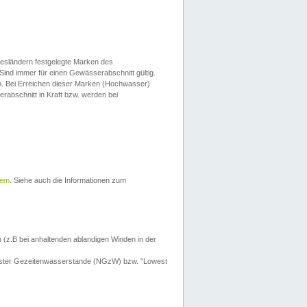
esländern festgelegte Marken des
Sind immer für einen Gewässerabschnitt gültig.
. Bei Erreichen dieser Marken (Hochwasser)
erabschnitt in Kraft bzw. werden bei
tem
. Siehe auch die Informationen zum
 (z.B bei anhaltenden ablandigen Winden in der
drigster Gezeitenwasserstande (NGzW) bzw. "Lowest