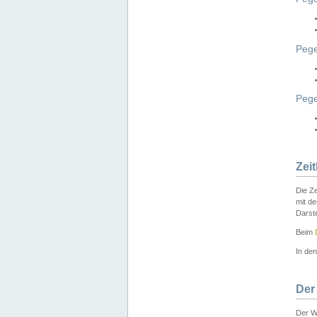
Pege
Peg
Zei
Die Ze
mit d
Darst
Beim
In de
Der
Der W