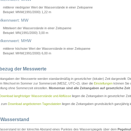
mittlerer niedrigster Wert der Wasserstände in einer Zeitspanne
Beispiel: MNW(1991/2000) 1,22 m
lkennwert: MW
Mittelwert der Wasserstände in einer Zeitspanne
Beispiel: MN(1991/2000) 3,00 m
elkennwert: MHW
mittlerer höchster Wert der Wasserstände in einer Zeitspanne
Beispiel: MHW(1991/2000) 6,00 m
tbezug der Messwerte
itangaben der Messwerte werden standardmäßig in gesetzlicher (lokaler) Zeit dargestellt. D
em Wechsel im Sommer zur Sommerzeit (MESZ, UTC+2). über die
Einstellungen
können Sie d
ellung ohne Sommerzeit einstellen.
Momentan sind alle Zeitangaben auf gesetzliche Zeit e
Download langfristiger Wasserstände und Abflüsse
liegen die Zeitangaben in gesetzlicher Zeit
n zum
Download angebotenen Tagesdateien
liegen die Zeitangaben grundsätzlich ganzjährig in
 Wasserstand
asserstand ist der lotrechte Abstand eines Punktes des Wasserspiegels über dem
Pegelnul