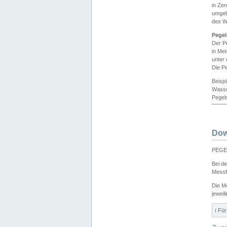
in Ze
umgeb
des W
Pegel
Der P
in Me
unter
Die Pe
Beisp
Wasse
Pegeln
Dow
PEGEL
Bei d
Messf
Die M
jeweil
ℹ️ F