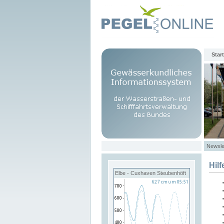
Start
Newsle
Hilf
Elbe - Cuxhaven Steubenhöft