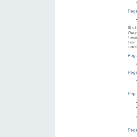
Pege
Sind 
Wasser
Hänge
treten
Unter
Pege
Pege
Pege
Pege