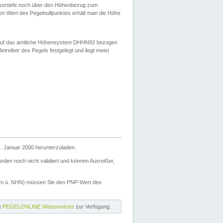
ssertiefe noch über den Höhenbezug zum
en Wert des Pegelnullpunktes erhält man die Höhe
d auf das amtliche Höhensystem DHHN92 bezogen
reiber des Pegels festgelegt und liegt meist
. Januar 2000 herunterzuladen.
den noch nicht validiert und können Ausreißer,
(m ü. NHN) müssen Sie den PNP-Wert des
ie
PEGELONLINE Webservices
zur Verfügung.