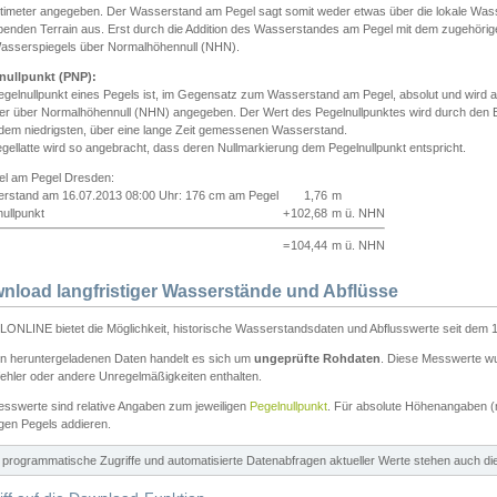
ntimeter angegeben. Der Wasserstand am Pegel sagt somit weder etwas über die lokale Wa
enden Terrain aus. Erst durch die Addition des Wasserstandes am Pegel mit dem zugehörig
asserspiegels über Normalhöhennull (NHN).
nullpunkt (PNP):
egelnullpunkt eines Pegels ist, im Gegensatz zum Wasserstand am Pegel, absolut und wir
ter über Normalhöhennull (NHN) angegeben. Der Wert des Pegelnullpunktes wird durch den Bet
 dem niedrigsten, über eine lange Zeit gemessenen Wasserstand.
gellatte wird so angebracht, dass deren Nullmarkierung dem Pegelnullpunkt entspricht.
iel am Pegel Dresden:
rstand am 16.07.2013 08:00 Uhr: 176 cm am Pegel
1,76
m
ullpunkt
+
102,68
m ü. NHN
=
104,44
m ü. NHN
nload langfristiger Wasserstände und Abflüsse
ONLINE bietet die Möglichkeit, historische Wasserstandsdaten und Abflusswerte seit dem 1
en heruntergeladenen Daten handelt es sich um
ungeprüfte Rohdaten
. Diese Messwerte wur
ehler oder andere Unregelmäßigkeiten enthalten.
esswerte sind relative Angaben zum jeweiligen
Pegelnullpunkt
. Für absolute Höhenangaben 
igen Pegels addieren.
ür programmatische Zugriffe und automatisierte Datenabfragen aktueller Werte stehen auch d