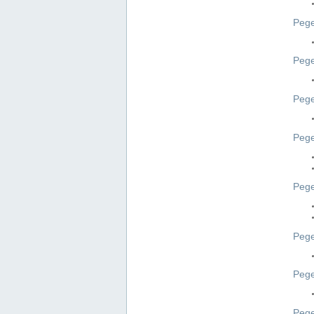
Pege
Pege
Peg
Pege
Pege
Pege
Pege
Peg