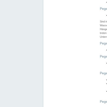
Pege
Sind 
Wasser
Hänge
treten
Unter
Pege
Pege
Pege
Pege