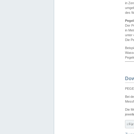
in Ze
umgeb
des W
Pegel
Der P
in Me
unter
Die Pe
Beisp
Wasse
Pegeln
Dow
PEGEL
Bei d
Messf
Die M
jeweil
ℹ️ F