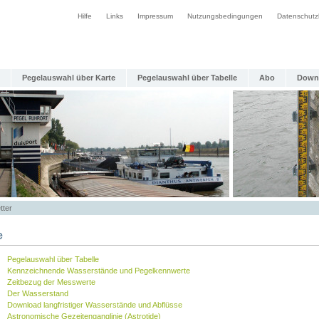
Hilfe
Links
Impressum
Nutzungsbedingungen
Datenschutz
Pegelauswahl über Karte
Pegelauswahl über Tabelle
Abo
Down
tter
e
Pegelauswahl über Tabelle
Kennzeichnende Wasserstände und Pegelkennwerte
Zeitbezug der Messwerte
Der Wasserstand
Download langfristiger Wasserstände und Abflüsse
Astronomische Gezeitenganglinie (Astrotide)