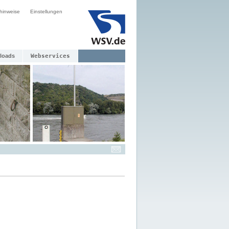
hinweise
Einstellungen
loads
Webservices