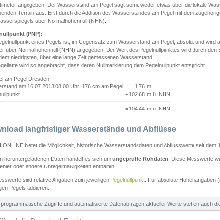
ntimeter angegeben. Der Wasserstand am Pegel sagt somit weder etwas über die lokale Wa
enden Terrain aus. Erst durch die Addition des Wasserstandes am Pegel mit dem zugehörig
asserspiegels über Normalhöhennull (NHN).
nullpunkt (PNP):
egelnullpunkt eines Pegels ist, im Gegensatz zum Wasserstand am Pegel, absolut und wir
ter über Normalhöhennull (NHN) angegeben. Der Wert des Pegelnullpunktes wird durch den Bet
 dem niedrigsten, über eine lange Zeit gemessenen Wasserstand.
gellatte wird so angebracht, dass deren Nullmarkierung dem Pegelnullpunkt entspricht.
iel am Pegel Dresden:
rstand am 16.07.2013 08:00 Uhr: 176 cm am Pegel
1,76
m
ullpunkt
+
102,68
m ü. NHN
=
104,44
m ü. NHN
nload langfristiger Wasserstände und Abflüsse
ONLINE bietet die Möglichkeit, historische Wasserstandsdaten und Abflusswerte seit dem 1
en heruntergeladenen Daten handelt es sich um
ungeprüfte Rohdaten
. Diese Messwerte wur
ehler oder andere Unregelmäßigkeiten enthalten.
esswerte sind relative Angaben zum jeweiligen
Pegelnullpunkt
. Für absolute Höhenangaben 
igen Pegels addieren.
ür programmatische Zugriffe und automatisierte Datenabfragen aktueller Werte stehen auch d