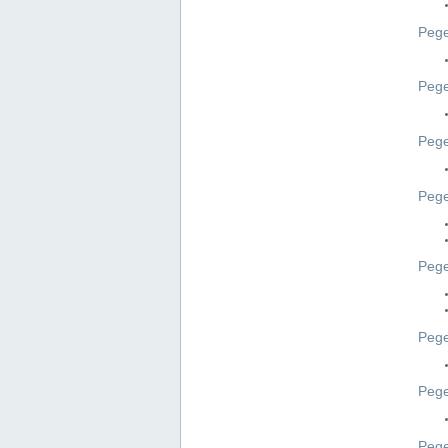
Pege
Pege
Peg
Pege
Pege
Pege
Pege
Peg