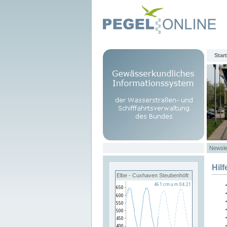
Start
Newsle
Hilf
Elbe - Cuxhaven Steubenhöft