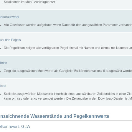
Selektionen im Menü zurückgesetzt.
sserauswahl
Alle Gewässer werden aufgelistet, wenn Daten für den ausgewählten Parameter vorhande
ahl des Pegels
Die Pegellisten zeigen alle verfügbaren Pegel einmal mit Namen und einmal mit Nummer a
inien
Zeigt die ausgewählten Messwerte als Ganglinie. Es können maximal 6 ausgewählt werde
load
Stellt die ausgewählten Messwerte innerhalb eines auswählbaren Zeitbereichs in einer Zi
kann txt, csv oder zrxp verwendet werden. Die Zeitangabe in den Download-Dateien ist 
nzeichnende Wasserstände und Pegelkennwerte
lkennwert: GLW