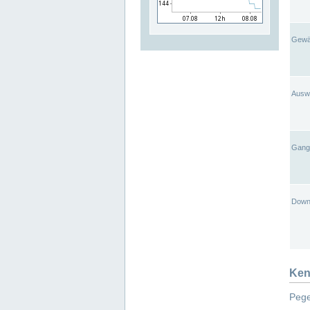
Gewä
Ausw
Gangl
Down
Ken
Pege