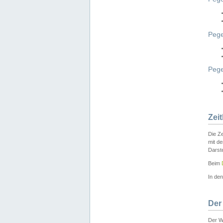
Pege
Peg
Zei
Die Ze
mit d
Darst
Beim
In de
Der
Der W