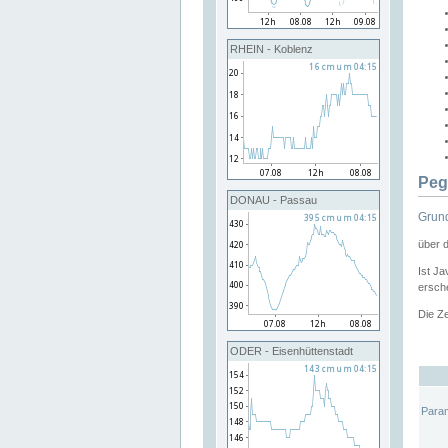
RHEIN - Koblenz
Peg
DONAU - Passau
Grund
über 
Ist Ja
ersche
Die Ze
ODER - Eisenhüttenstadt
Para