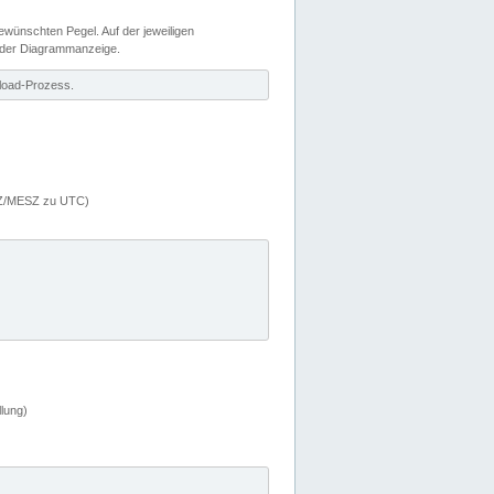
wünschten Pegel. Auf der jeweiligen
 der Diagrammanzeige.
load-Prozess.
MEZ/MESZ zu UTC)
lung)