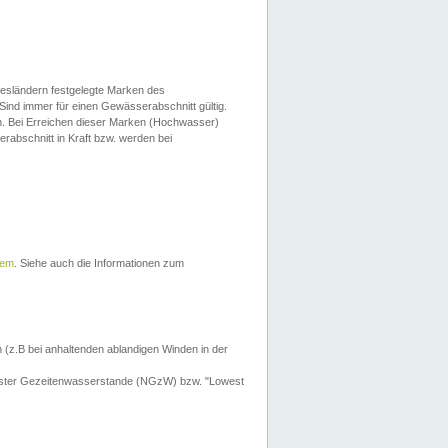
esländern festgelegte Marken des
Sind immer für einen Gewässerabschnitt gültig.
. Bei Erreichen dieser Marken (Hochwasser)
erabschnitt in Kraft bzw. werden bei
tem
. Siehe auch die Informationen zum
 (z.B bei anhaltenden ablandigen Winden in der
drigster Gezeitenwasserstande (NGzW) bzw. "Lowest