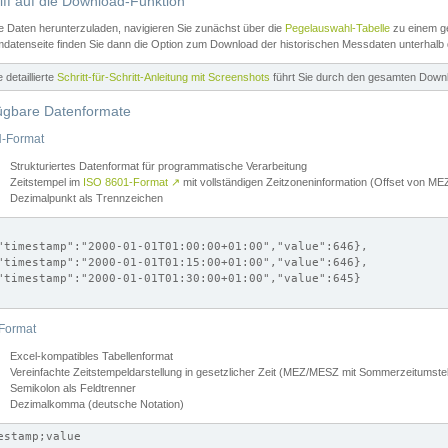
iff auf die Download-Funktion
e Daten herunterzuladen, navigieren Sie zunächst über die
Pegelauswahl-Tabelle
zu einem ge
datenseite finden Sie dann die Option zum Download der historischen Messdaten unterhalb
ne detaillierte
Schritt-für-Schritt-Anleitung mit Screenshots
führt Sie durch den gesamten Down
ügbare Datenformate
-Format
Strukturiertes Datenformat für programmatische Verarbeitung
Zeitstempel im
ISO 8601-Format
↗
mit vollständigen Zeitzoneninformation (Offset von 
Dezimalpunkt als Trennzeichen
"timestamp":"2000-01-01T01:00:00+01:00","value":646},

"timestamp":"2000-01-01T01:15:00+01:00","value":646},

"timestamp":"2000-01-01T01:30:00+01:00","value":645}

Format
Excel-kompatibles Tabellenformat
Vereinfachte Zeitstempeldarstellung in gesetzlicher Zeit (MEZ/MESZ mit Sommerzeitumstel
Semikolon als Feldtrenner
Dezimalkomma (deutsche Notation)
estamp;value
