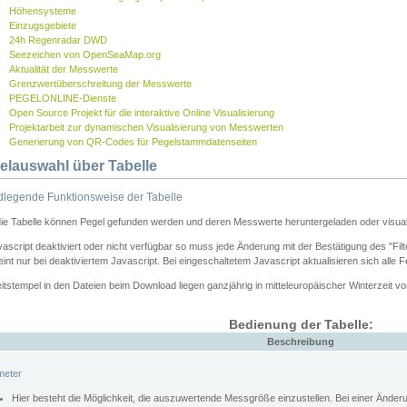
Höhensysteme
Einzugsgebiete
24h Regenradar DWD
Seezeichen von OpenSeaMap.org
Aktualität der Messwerte
Grenzwertüberschreitung der Messwerte
PEGELONLINE-Dienste
Open Source Projekt für die interaktive Online Visualisierung
Projektarbeit zur dynamischen Visualisierung von Messwerten
Generierung von QR-Codes für Pegelstammdatenseiten
elauswahl über Tabelle
legende Funktionsweise der Tabelle
die Tabelle können Pegel gefunden werden und deren Messwerte heruntergeladen oder visuali
vascript deaktiviert oder nicht verfügbar so muss jede Änderung mit der Bestätigung des "Filt
int nur bei deaktiviertem Javascript. Bei eingeschaltetem Javascript aktualisieren sich alle 
itstempel in den Dateien beim Download liegen ganzjährig in mitteleuropäischer Winterzeit vo
Bedienung der Tabelle:
Beschreibung
meter
Hier besteht die Möglichkeit, die auszuwertende Messgröße einzustellen. Bei einer Ände