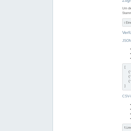
Zugr
Um di
Stamm
ℹ️ Ei
Verf
JSON
[

  {
  {
  {
]
CSV-
tim