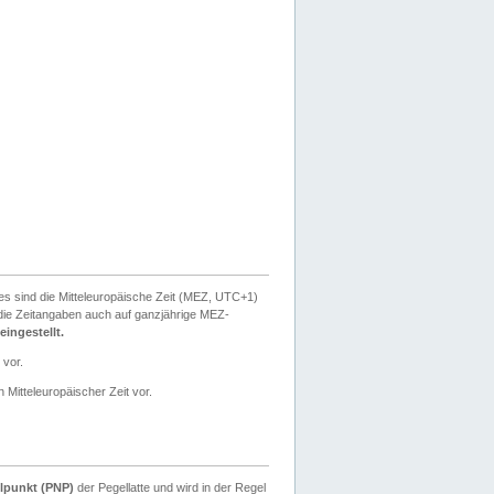
ies sind die Mitteleuropäische Zeit (MEZ, UTC+1)
ie Zeitangaben auch auf ganzjährige MEZ-
ingestellt.
 vor.
 Mitteleuropäischer Zeit vor.
lpunkt (PNP)
der Pegellatte und wird in der Regel