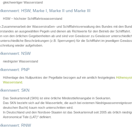
gleichwertiger Wasserstand
lkennwert: HSW, Marke I, Marke II und Marke III
HSW – höchster Schifffahrtswasserstand
in Zusammenarbeit der Wasserstraßen- und Schifffahrtsverwaltung des Bundes mit den Bund
standes an ausgewählten Pegeln und dienen als Richtwerte für den Betrieb der Schifffahrt. 
n von den örtlichen Gegebenheiten ab und sind von Gewässer zu Gewässer unterschiedlich
 unterschiedliche Beschränkungen (z.B. Sperrungen) für die Schifffahrt im jeweiligen Gewäss
schreitung wieder aufgehoben.
lkennwert: NSW
niedrigster Wasserstand
lkennwert: PNP
Höhenlage des Nullpunktes der Pegellatte bezogen auf ein amtlich festgelegtes
Höhensys
Wasserstand
.
lkennwert: SKN
Das Seekartennull (SKN) ist eine örtliche Mindesttiefenangabe in Seekarten.
Das SKN bezieht sich auf die Wassertiefe, die auch bei extemen Niedrigwasserereignissen
deutschen Bucht) kaum noch unterschritten wird.
In Deutschland und den Nordsee-Staaten ist das Seekartennull seit 2005 als örtlich nie
Astronomical Tide (LAT)" definiert.
lkennwert: RNW