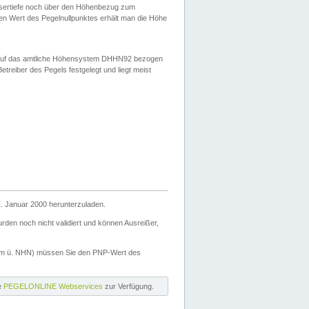
ssertiefe noch über den Höhenbezug zum
en Wert des Pegelnullpunktes erhält man die Höhe
d auf das amtliche Höhensystem DHHN92 bezogen
reiber des Pegels festgelegt und liegt meist
. Januar 2000 herunterzuladen.
den noch nicht validiert und können Ausreißer,
(m ü. NHN) müssen Sie den PNP-Wert des
ie
PEGELONLINE Webservices
zur Verfügung.