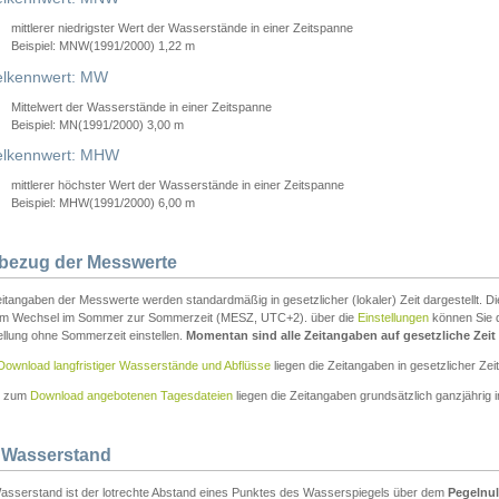
mittlerer niedrigster Wert der Wasserstände in einer Zeitspanne
Beispiel: MNW(1991/2000) 1,22 m
lkennwert: MW
Mittelwert der Wasserstände in einer Zeitspanne
Beispiel: MN(1991/2000) 3,00 m
elkennwert: MHW
mittlerer höchster Wert der Wasserstände in einer Zeitspanne
Beispiel: MHW(1991/2000) 6,00 m
tbezug der Messwerte
itangaben der Messwerte werden standardmäßig in gesetzlicher (lokaler) Zeit dargestellt. D
em Wechsel im Sommer zur Sommerzeit (MESZ, UTC+2). über die
Einstellungen
können Sie d
ellung ohne Sommerzeit einstellen.
Momentan sind alle Zeitangaben auf gesetzliche Zeit e
Download langfristiger Wasserstände und Abflüsse
liegen die Zeitangaben in gesetzlicher Zeit
n zum
Download angebotenen Tagesdateien
liegen die Zeitangaben grundsätzlich ganzjährig in
 Wasserstand
asserstand ist der lotrechte Abstand eines Punktes des Wasserspiegels über dem
Pegelnul