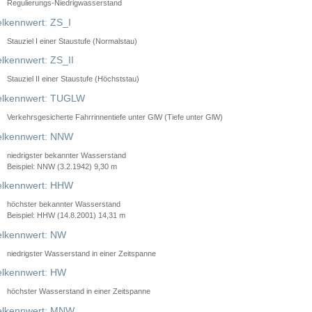
Regulierungs-Niedrigwasserstand
lkennwert: ZS_I
Stauziel I einer Staustufe (Normalstau)
lkennwert: ZS_II
Stauziel II einer Staustufe (Höchststau)
elkennwert: TUGLW
Verkehrsgesicherte Fahrrinnentiefe unter GlW (Tiefe unter GlW)
lkennwert: NNW
niedrigster bekannter Wasserstand
Beispiel: NNW (3.2.1942) 9,30 m
lkennwert: HHW
höchster bekannter Wasserstand
Beispiel: HHW (14.8.2001) 14,31 m
lkennwert: NW
niedrigster Wasserstand in einer Zeitspanne
lkennwert: HW
höchster Wasserstand in einer Zeitspanne
elkennwert: MNW