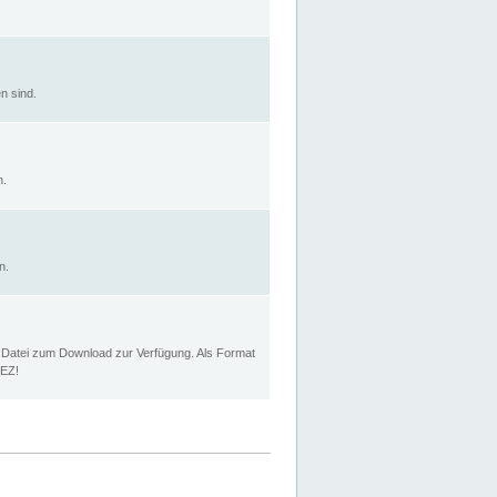
n sind.
n.
n.
p Datei zum Download zur Verfügung. Als Format
MEZ!