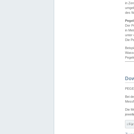
in Ze
umgeb
des W
Pegel
Der P
in Me
unter
Die Pe
Beisp
Wasse
Pegeln
Dow
PEGEL
Bei d
Messf
Die M
jeweil
ℹ️ F