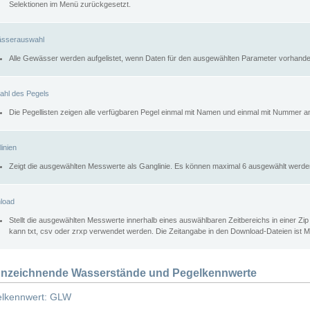
Selektionen im Menü zurückgesetzt.
sserauswahl
Alle Gewässer werden aufgelistet, wenn Daten für den ausgewählten Parameter vorhande
ahl des Pegels
Die Pegellisten zeigen alle verfügbaren Pegel einmal mit Namen und einmal mit Nummer a
inien
Zeigt die ausgewählten Messwerte als Ganglinie. Es können maximal 6 ausgewählt werde
load
Stellt die ausgewählten Messwerte innerhalb eines auswählbaren Zeitbereichs in einer Zi
kann txt, csv oder zrxp verwendet werden. Die Zeitangabe in den Download-Dateien ist 
nzeichnende Wasserstände und Pegelkennwerte
lkennwert: GLW