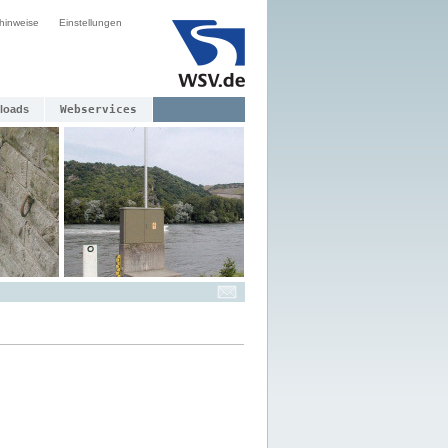
hinweise
Einstellungen
loads
Webservices