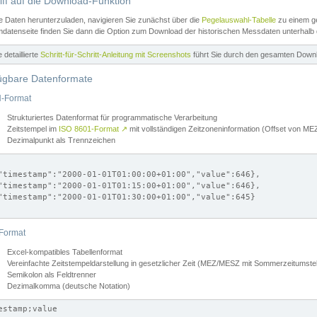
iff auf die Download-Funktion
e Daten herunterzuladen, navigieren Sie zunächst über die
Pegelauswahl-Tabelle
zu einem ge
datenseite finden Sie dann die Option zum Download der historischen Messdaten unterhalb
ne detaillierte
Schritt-für-Schritt-Anleitung mit Screenshots
führt Sie durch den gesamten Down
ügbare Datenformate
-Format
Strukturiertes Datenformat für programmatische Verarbeitung
Zeitstempel im
ISO 8601-Format
↗
mit vollständigen Zeitzoneninformation (Offset von 
Dezimalpunkt als Trennzeichen
"timestamp":"2000-01-01T01:00:00+01:00","value":646},

"timestamp":"2000-01-01T01:15:00+01:00","value":646},

"timestamp":"2000-01-01T01:30:00+01:00","value":645}

Format
Excel-kompatibles Tabellenformat
Vereinfachte Zeitstempeldarstellung in gesetzlicher Zeit (MEZ/MESZ mit Sommerzeitumstel
Semikolon als Feldtrenner
Dezimalkomma (deutsche Notation)
estamp;value
