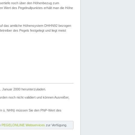
ssertiefe noch über den Höhenbezug zum
en Wert des Pegelnullpunktes erhält man die Höhe
d auf das amtliche Höhensystem DHHN92 bezogen
reiber des Pegels festgelegt und liegt meist
. Januar 2000 herunterzuladen.
den noch nicht validiert und können Ausreißer,
(m ü. NHN) müssen Sie den PNP-Wert des
ie
PEGELONLINE Webservices
zur Verfügung.