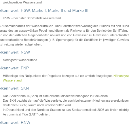
gleichwertiger Wasserstand
lkennwert: HSW, Marke I, Marke II und Marke III
HSW – höchster Schifffahrtswasserstand
in Zusammenarbeit der Wasserstraßen- und Schifffahrtsverwaltung des Bundes mit den Bund
standes an ausgewählten Pegeln und dienen als Richtwerte für den Betrieb der Schifffahrt. 
n von den örtlichen Gegebenheiten ab und sind von Gewässer zu Gewässer unterschiedlich
 unterschiedliche Beschränkungen (z.B. Sperrungen) für die Schifffahrt im jeweiligen Gewäss
schreitung wieder aufgehoben.
lkennwert: NSW
niedrigster Wasserstand
lkennwert: PNP
Höhenlage des Nullpunktes der Pegellatte bezogen auf ein amtlich festgelegtes
Höhensys
Wasserstand
.
lkennwert: SKN
Das Seekartennull (SKN) ist eine örtliche Mindesttiefenangabe in Seekarten.
Das SKN bezieht sich auf die Wassertiefe, die auch bei extemen Niedrigwasserereignissen
deutschen Bucht) kaum noch unterschritten wird.
In Deutschland und den Nordsee-Staaten ist das Seekartennull seit 2005 als örtlich nie
Astronomical Tide (LAT)" definiert.
lkennwert: RNW