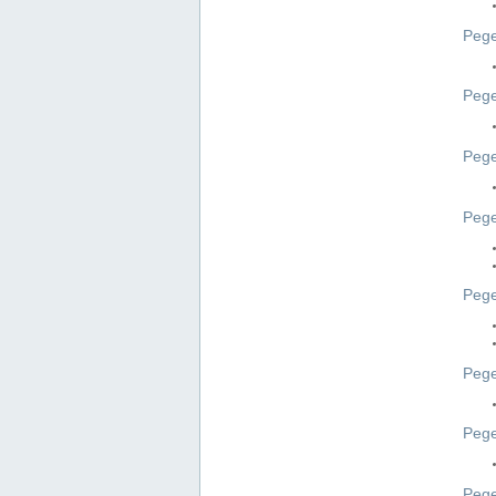
Pege
Pege
Peg
Pege
Pege
Pege
Pege
Peg