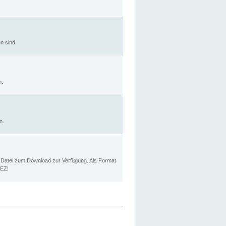
n sind.
n.
n.
p Datei zum Download zur Verfügung. Als Format
MEZ!