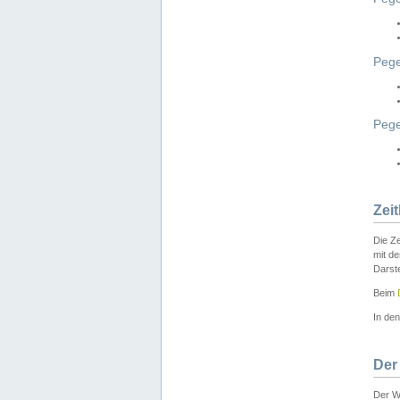
Pege
Peg
Zei
Die Ze
mit d
Darst
Beim
In de
Der
Der W