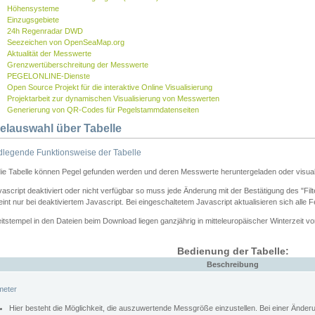
Höhensysteme
Einzugsgebiete
24h Regenradar DWD
Seezeichen von OpenSeaMap.org
Aktualität der Messwerte
Grenzwertüberschreitung der Messwerte
PEGELONLINE-Dienste
Open Source Projekt für die interaktive Online Visualisierung
Projektarbeit zur dynamischen Visualisierung von Messwerten
Generierung von QR-Codes für Pegelstammdatenseiten
elauswahl über Tabelle
legende Funktionsweise der Tabelle
die Tabelle können Pegel gefunden werden und deren Messwerte heruntergeladen oder visuali
vascript deaktiviert oder nicht verfügbar so muss jede Änderung mit der Bestätigung des "Filt
int nur bei deaktiviertem Javascript. Bei eingeschaltetem Javascript aktualisieren sich alle 
itstempel in den Dateien beim Download liegen ganzjährig in mitteleuropäischer Winterzeit vo
Bedienung der Tabelle:
Beschreibung
meter
Hier besteht die Möglichkeit, die auszuwertende Messgröße einzustellen. Bei einer Ände