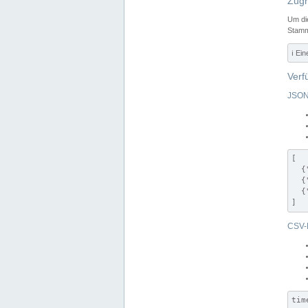
Zugr
Um di
Stamm
ℹ️ Ei
Verf
JSON
[

  {
  {
  {
]
CSV-
tim