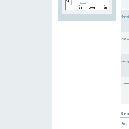
Gewä
Ausw
Gangl
Down
Ken
Pege