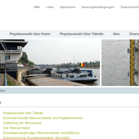
Hilfe
Links
Impressum
Nutzungsbedingungen
Datenschutz
Pegelauswahl über Karte
Pegelauswahl über Tabelle
Abo
Down
tter
e
Pegelauswahl über Tabelle
Kennzeichnende Wasserstände und Pegelkennwerte
Zeitbezug der Messwerte
Der Wasserstand
Download langfristiger Wasserstände und Abflüsse
Astronomische Gezeitenganglinie (Astrotide)