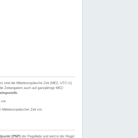
ies sind die Mitteleuropäische Zeit (MEZ, UTC+1)
ie Zeitangaben auch auf ganzjährige MEZ-
ingestellt.
 vor.
 Mitteleuropäischer Zeit vor.
lpunkt (PNP)
der Pegellatte und wird in der Regel