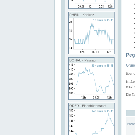
RHEIN - Koblenz
Peg
DONAU - Passau
Grund
über 
Ist Ja
ersche
Die Ze
ODER - Eisenhüttenstadt
Para