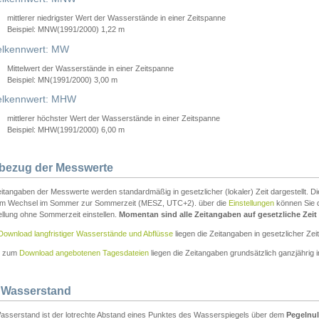
mittlerer niedrigster Wert der Wasserstände in einer Zeitspanne
Beispiel: MNW(1991/2000) 1,22 m
lkennwert: MW
Mittelwert der Wasserstände in einer Zeitspanne
Beispiel: MN(1991/2000) 3,00 m
elkennwert: MHW
mittlerer höchster Wert der Wasserstände in einer Zeitspanne
Beispiel: MHW(1991/2000) 6,00 m
tbezug der Messwerte
itangaben der Messwerte werden standardmäßig in gesetzlicher (lokaler) Zeit dargestellt. D
em Wechsel im Sommer zur Sommerzeit (MESZ, UTC+2). über die
Einstellungen
können Sie d
ellung ohne Sommerzeit einstellen.
Momentan sind alle Zeitangaben auf gesetzliche Zeit e
Download langfristiger Wasserstände und Abflüsse
liegen die Zeitangaben in gesetzlicher Zeit
n zum
Download angebotenen Tagesdateien
liegen die Zeitangaben grundsätzlich ganzjährig in
 Wasserstand
asserstand ist der lotrechte Abstand eines Punktes des Wasserspiegels über dem
Pegelnul