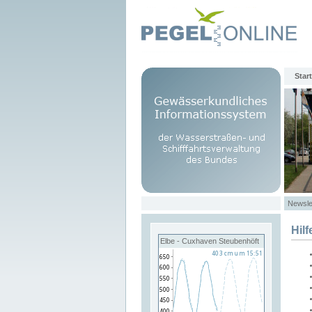
Start
Newsle
Hilf
Elbe - Cuxhaven Steubenhöft