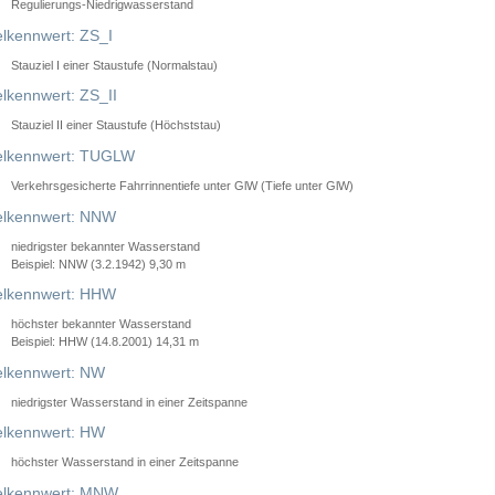
Regulierungs-Niedrigwasserstand
lkennwert: ZS_I
Stauziel I einer Staustufe (Normalstau)
lkennwert: ZS_II
Stauziel II einer Staustufe (Höchststau)
elkennwert: TUGLW
Verkehrsgesicherte Fahrrinnentiefe unter GlW (Tiefe unter GlW)
lkennwert: NNW
niedrigster bekannter Wasserstand
Beispiel: NNW (3.2.1942) 9,30 m
lkennwert: HHW
höchster bekannter Wasserstand
Beispiel: HHW (14.8.2001) 14,31 m
lkennwert: NW
niedrigster Wasserstand in einer Zeitspanne
lkennwert: HW
höchster Wasserstand in einer Zeitspanne
elkennwert: MNW