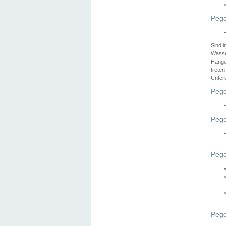
Pege
Sind 
Wasser
Hänge
treten
Unter
Pege
Pege
Pege
Pege