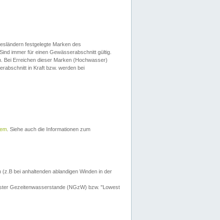
esländern festgelegte Marken des
Sind immer für einen Gewässerabschnitt gültig.
. Bei Erreichen dieser Marken (Hochwasser)
erabschnitt in Kraft bzw. werden bei
tem
. Siehe auch die Informationen zum
 (z.B bei anhaltenden ablandigen Winden in der
drigster Gezeitenwasserstande (NGzW) bzw. "Lowest