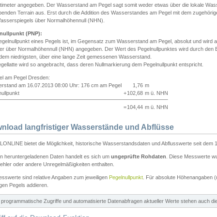
ntimeter angegeben. Der Wasserstand am Pegel sagt somit weder etwas über die lokale Wa
enden Terrain aus. Erst durch die Addition des Wasserstandes am Pegel mit dem zugehörig
asserspiegels über Normalhöhennull (NHN).
nullpunkt (PNP):
egelnullpunkt eines Pegels ist, im Gegensatz zum Wasserstand am Pegel, absolut und wir
ter über Normalhöhennull (NHN) angegeben. Der Wert des Pegelnullpunktes wird durch den Bet
 dem niedrigsten, über eine lange Zeit gemessenen Wasserstand.
gellatte wird so angebracht, dass deren Nullmarkierung dem Pegelnullpunkt entspricht.
iel am Pegel Dresden:
rstand am 16.07.2013 08:00 Uhr: 176 cm am Pegel
1,76
m
ullpunkt
+
102,68
m ü. NHN
=
104,44
m ü. NHN
nload langfristiger Wasserstände und Abflüsse
ONLINE bietet die Möglichkeit, historische Wasserstandsdaten und Abflusswerte seit dem 1
en heruntergeladenen Daten handelt es sich um
ungeprüfte Rohdaten
. Diese Messwerte wur
ehler oder andere Unregelmäßigkeiten enthalten.
esswerte sind relative Angaben zum jeweiligen
Pegelnullpunkt
. Für absolute Höhenangaben 
igen Pegels addieren.
ür programmatische Zugriffe und automatisierte Datenabfragen aktueller Werte stehen auch d