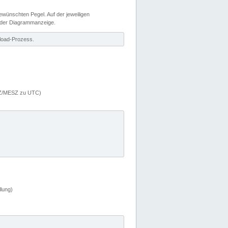
wünschten Pegel. Auf der jeweiligen
 der Diagrammanzeige.
load-Prozess.
MEZ/MESZ zu UTC)
lung)