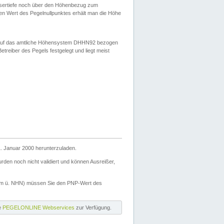
ssertiefe noch über den Höhenbezug zum
en Wert des Pegelnullpunktes erhält man die Höhe
d auf das amtliche Höhensystem DHHN92 bezogen
reiber des Pegels festgelegt und liegt meist
. Januar 2000 herunterzuladen.
den noch nicht validiert und können Ausreißer,
(m ü. NHN) müssen Sie den PNP-Wert des
ie
PEGELONLINE Webservices
zur Verfügung.