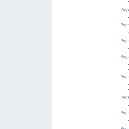
Pege
Pege
Peg
Pege
Pege
Pege
Pege
Peg