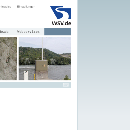
hinweise
Einstellungen
loads
Webservices