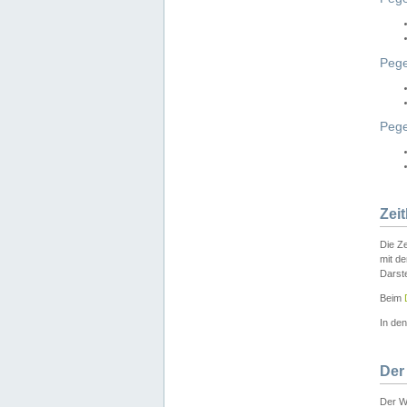
Pege
Peg
Zei
Die Ze
mit d
Darst
Beim
In de
Der
Der W