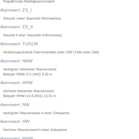
Regulierungs-Niedrigwasserstand
lkennwert: ZS_I
Stauziel I einer Staustufe (Normalstau)
lkennwert: ZS_II
Stauziel II einer Staustufe (Höchststau)
elkennwert: TUGLW
Verkehrsgesicherte Fahrrinnentiefe unter GlW (Tiefe unter GlW)
lkennwert: NNW
niedrigster bekannter Wasserstand
Beispiel: NNW (3.2.1942) 9,30 m
lkennwert: HHW
höchster bekannter Wasserstand
Beispiel: HHW (14.8.2001) 14,31 m
lkennwert: NW
niedrigster Wasserstand in einer Zeitspanne
lkennwert: HW
höchster Wasserstand in einer Zeitspanne
elkennwert: MNW