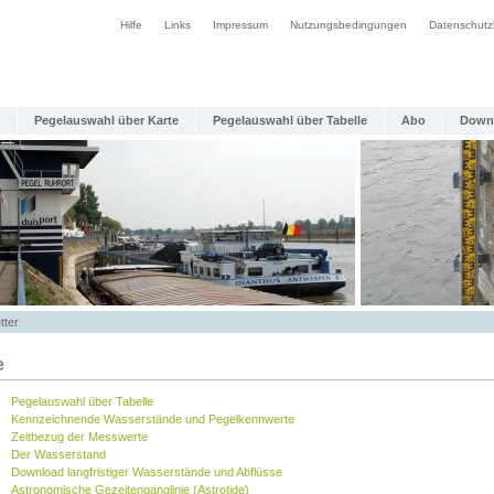
Hilfe
Links
Impressum
Nutzungsbedingungen
Datenschutz
Pegelauswahl über Karte
Pegelauswahl über Tabelle
Abo
Down
tter
e
Pegelauswahl über Tabelle
Kennzeichnende Wasserstände und Pegelkennwerte
Zeitbezug der Messwerte
Der Wasserstand
Download langfristiger Wasserstände und Abflüsse
Astronomische Gezeitenganglinie (Astrotide)