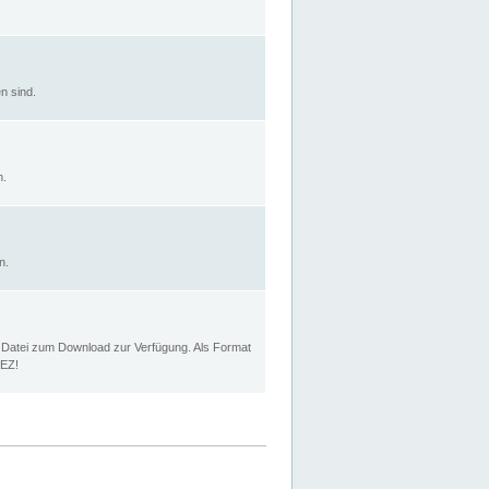
n sind.
n.
n.
p Datei zum Download zur Verfügung. Als Format
MEZ!