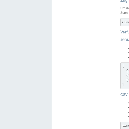
Zugr
Um di
Stamm
ℹ️ Ei
Verf
JSON
[

  {
  {
  {
]
CSV-
tim