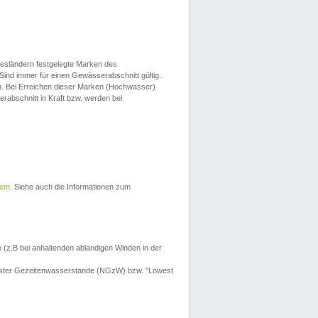
esländern festgelegte Marken des
Sind immer für einen Gewässerabschnitt gültig.
. Bei Erreichen dieser Marken (Hochwasser)
erabschnitt in Kraft bzw. werden bei
tem
. Siehe auch die Informationen zum
 (z.B bei anhaltenden ablandigen Winden in der
drigster Gezeitenwasserstande (NGzW) bzw. "Lowest