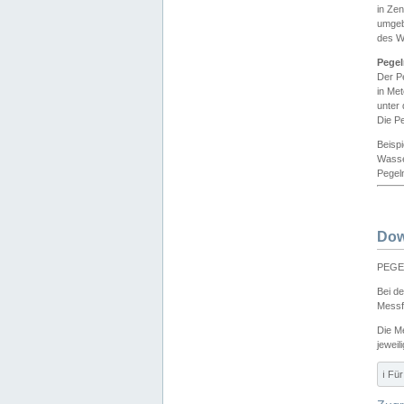
in Ze
umgeb
des W
Pegel
Der P
in Me
unter
Die Pe
Beisp
Wasse
Pegeln
Dow
PEGEL
Bei d
Messf
Die M
jeweil
ℹ️ F