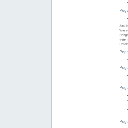
Pege
Sind 
Wasser
Hänge
treten
Unter
Pege
Pege
Pege
Pege