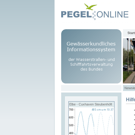
Start
Newsle
Hilf
Elbe - Cuxhaven Steubenhöft