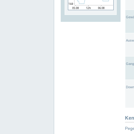
Gewä
Ausw
Gangl
Down
Ken
Pege