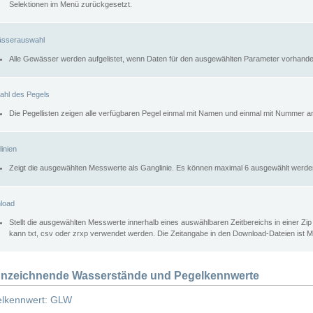
Selektionen im Menü zurückgesetzt.
sserauswahl
Alle Gewässer werden aufgelistet, wenn Daten für den ausgewählten Parameter vorhande
ahl des Pegels
Die Pegellisten zeigen alle verfügbaren Pegel einmal mit Namen und einmal mit Nummer a
inien
Zeigt die ausgewählten Messwerte als Ganglinie. Es können maximal 6 ausgewählt werde
load
Stellt die ausgewählten Messwerte innerhalb eines auswählbaren Zeitbereichs in einer Zi
kann txt, csv oder zrxp verwendet werden. Die Zeitangabe in den Download-Dateien ist 
nzeichnende Wasserstände und Pegelkennwerte
lkennwert: GLW