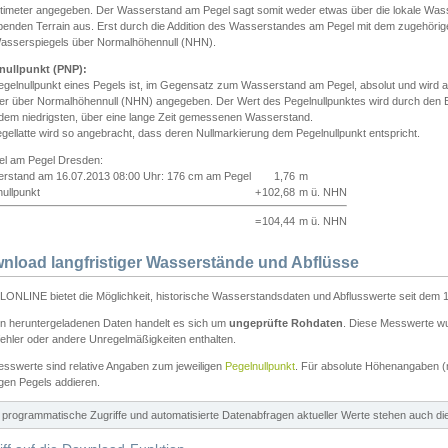
ntimeter angegeben. Der Wasserstand am Pegel sagt somit weder etwas über die lokale Wa
enden Terrain aus. Erst durch die Addition des Wasserstandes am Pegel mit dem zugehörig
asserspiegels über Normalhöhennull (NHN).
nullpunkt (PNP):
egelnullpunkt eines Pegels ist, im Gegensatz zum Wasserstand am Pegel, absolut und wir
ter über Normalhöhennull (NHN) angegeben. Der Wert des Pegelnullpunktes wird durch den Bet
 dem niedrigsten, über eine lange Zeit gemessenen Wasserstand.
gellatte wird so angebracht, dass deren Nullmarkierung dem Pegelnullpunkt entspricht.
iel am Pegel Dresden:
rstand am 16.07.2013 08:00 Uhr: 176 cm am Pegel
1,76
m
ullpunkt
+
102,68
m ü. NHN
=
104,44
m ü. NHN
nload langfristiger Wasserstände und Abflüsse
ONLINE bietet die Möglichkeit, historische Wasserstandsdaten und Abflusswerte seit dem 1
en heruntergeladenen Daten handelt es sich um
ungeprüfte Rohdaten
. Diese Messwerte wur
ehler oder andere Unregelmäßigkeiten enthalten.
esswerte sind relative Angaben zum jeweiligen
Pegelnullpunkt
. Für absolute Höhenangaben 
igen Pegels addieren.
ür programmatische Zugriffe und automatisierte Datenabfragen aktueller Werte stehen auch d