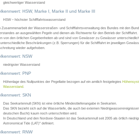
gleichwertiger Wasserstand
lkennwert: HSW, Marke I, Marke II und Marke III
HSW – höchster Schifffahrtswasserstand
in Zusammenarbeit der Wasserstraßen- und Schifffahrtsverwaltung des Bundes mit den Bund
standes an ausgewählten Pegeln und dienen als Richtwerte für den Betrieb der Schifffahrt. 
n von den örtlichen Gegebenheiten ab und sind von Gewässer zu Gewässer unterschiedlich
 unterschiedliche Beschränkungen (z.B. Sperrungen) für die Schifffahrt im jeweiligen Gewäss
schreitung wieder aufgehoben.
lkennwert: NSW
niedrigster Wasserstand
lkennwert: PNP
Höhenlage des Nullpunktes der Pegellatte bezogen auf ein amtlich festgelegtes
Höhensys
Wasserstand
.
lkennwert: SKN
Das Seekartennull (SKN) ist eine örtliche Mindesttiefenangabe in Seekarten.
Das SKN bezieht sich auf die Wassertiefe, die auch bei extemen Niedrigwasserereignissen
deutschen Bucht) kaum noch unterschritten wird.
In Deutschland und den Nordsee-Staaten ist das Seekartennull seit 2005 als örtlich nie
Astronomical Tide (LAT)" definiert.
lkennwert: RNW