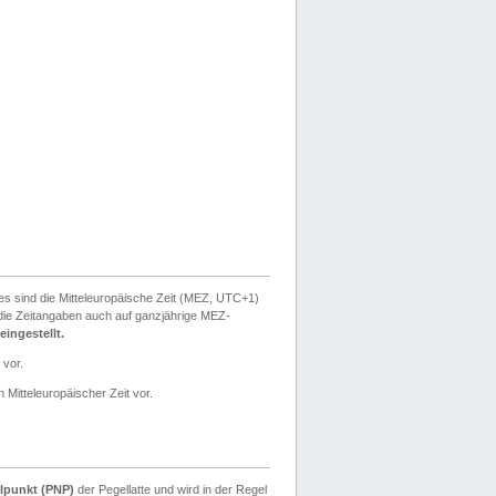
ies sind die Mitteleuropäische Zeit (MEZ, UTC+1)
ie Zeitangaben auch auf ganzjährige MEZ-
ingestellt.
 vor.
 Mitteleuropäischer Zeit vor.
lpunkt (PNP)
der Pegellatte und wird in der Regel