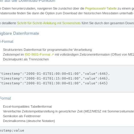
iff auf die Download-Funktion
e Daten herunterzuladen, navigieren Sie zunächst über die
Pegelauswahl-Tabelle
zu einem ge
datenseite finden Sie dann die Option zum Download der historischen Messdaten unterhalb
ne detaillierte
Schritt-für-Schritt-Anleitung mit Screenshots
führt Sie durch den gesamten Down
ügbare Datenformate
-Format
Strukturiertes Datenformat für programmatische Verarbeitung
Zeitstempel im
ISO 8601-Format
↗
mit vollständigen Zeitzoneninformation (Offset von 
Dezimalpunkt als Trennzeichen
"timestamp":"2000-01-01T01:00:00+01:00","value":646},

"timestamp":"2000-01-01T01:15:00+01:00","value":646},

"timestamp":"2000-01-01T01:30:00+01:00","value":645}

Format
Excel-kompatibles Tabellenformat
Vereinfachte Zeitstempeldarstellung in gesetzlicher Zeit (MEZ/MESZ mit Sommerzeitumstel
Semikolon als Feldtrenner
Dezimalkomma (deutsche Notation)
estamp;value
