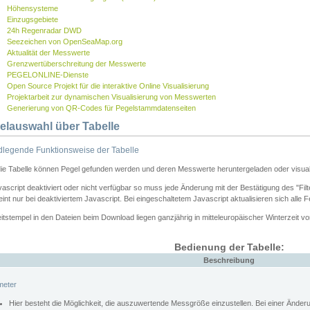
Höhensysteme
Einzugsgebiete
24h Regenradar DWD
Seezeichen von OpenSeaMap.org
Aktualität der Messwerte
Grenzwertüberschreitung der Messwerte
PEGELONLINE-Dienste
Open Source Projekt für die interaktive Online Visualisierung
Projektarbeit zur dynamischen Visualisierung von Messwerten
Generierung von QR-Codes für Pegelstammdatenseiten
elauswahl über Tabelle
legende Funktionsweise der Tabelle
die Tabelle können Pegel gefunden werden und deren Messwerte heruntergeladen oder visuali
vascript deaktiviert oder nicht verfügbar so muss jede Änderung mit der Bestätigung des "Filt
int nur bei deaktiviertem Javascript. Bei eingeschaltetem Javascript aktualisieren sich alle 
itstempel in den Dateien beim Download liegen ganzjährig in mitteleuropäischer Winterzeit vo
Bedienung der Tabelle:
Beschreibung
meter
Hier besteht die Möglichkeit, die auszuwertende Messgröße einzustellen. Bei einer Ände