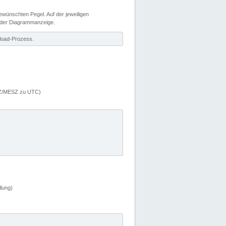
wünschten Pegel. Auf der jeweiligen
 der Diagrammanzeige.
load-Prozess.
MEZ/MESZ zu UTC)
lung)