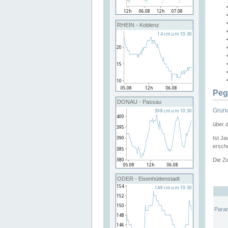
RHEIN - Koblenz
Peg
DONAU - Passau
Grund
über 
Ist Ja
ersche
Die Ze
ODER - Eisenhüttenstadt
Para