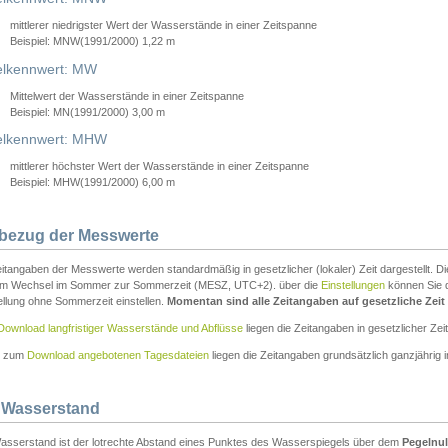
mittlerer niedrigster Wert der Wasserstände in einer Zeitspanne
Beispiel: MNW(1991/2000) 1,22 m
lkennwert: MW
Mittelwert der Wasserstände in einer Zeitspanne
Beispiel: MN(1991/2000) 3,00 m
elkennwert: MHW
mittlerer höchster Wert der Wasserstände in einer Zeitspanne
Beispiel: MHW(1991/2000) 6,00 m
tbezug der Messwerte
itangaben der Messwerte werden standardmäßig in gesetzlicher (lokaler) Zeit dargestellt. D
em Wechsel im Sommer zur Sommerzeit (MESZ, UTC+2). über die
Einstellungen
können Sie d
ellung ohne Sommerzeit einstellen.
Momentan sind alle Zeitangaben auf gesetzliche Zeit e
Download langfristiger Wasserstände und Abflüsse
liegen die Zeitangaben in gesetzlicher Zeit
n zum
Download angebotenen Tagesdateien
liegen die Zeitangaben grundsätzlich ganzjährig in
 Wasserstand
asserstand ist der lotrechte Abstand eines Punktes des Wasserspiegels über dem
Pegelnul