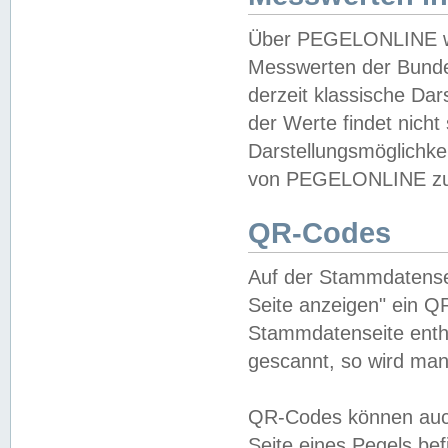
Über PEGELONLINE wer
Messwerten der Bundes
derzeit klassische Da
der Werte findet nicht 
Darstellungsmöglichkei
von PEGELONLINE zu 
QR-Codes
Auf der Stammdatensei
Seite anzeigen" ein Q
Stammdatenseite enthä
gescannt, so wird man
QR-Codes können auc
Seite eines Pegels be