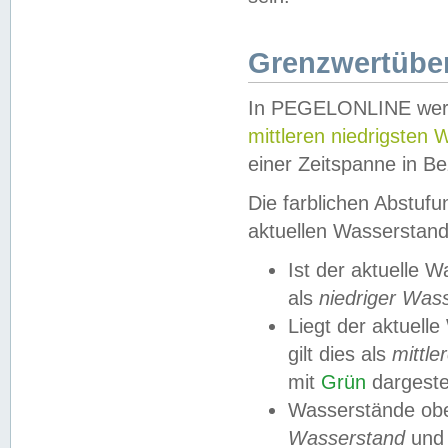
Grenzwertüber
In PEGELONLINE werde
mittleren niedrigsten
einer Zeitspanne in Be
Die farblichen Abstuf
aktuellen Wasserstand
Ist der aktuelle 
als
niedriger Was
Liegt der aktue
gilt dies als
mittle
mit
Grün
dargestel
Wasserstände obe
Wasserstand
und