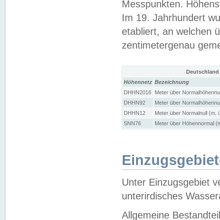
Messpunkten. Höhensy
Im 19. Jahrhundert wu
etabliert, an welchen 
zentimetergenau gem
Deutschland
Höhennetz
Bezeichnung
DHHN2016
Meter über Normalhöhennul
DHHN92
Meter über Normalhöhennul
DHHN12
Meter über Normalnull (m. 
SNN76
Meter über Höhennormal (m
Einzugsgebiet
Unter Einzugsgebiet v
unterirdisches Wasser
Allgemeine Bestandtei