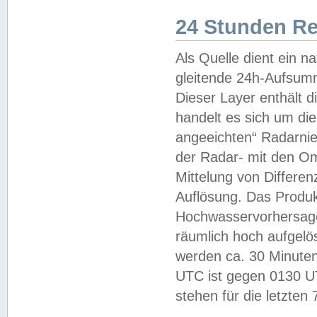
24 Stunden R
Als Quelle dient ein n
gleitende 24h-Aufsum
Dieser Layer enthält
handelt es sich um di
angeeichten“ Radarnie
der Radar- mit den O
Mittelung von Differe
Auflösung. Das Produk
Hochwasservorhersagez
räumlich hoch aufgelö
werden ca. 30 Minuten
UTC ist gegen 0130 UTC
stehen für die letzten