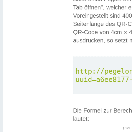
Tab öffnen", welcher 
Voreingestellt sind 4
Seitenlänge des QR-C
QR-Code von 4cm × 4c
ausdrucken, so setzt 
http://pegelo
uuid=a6ee8177
Die Formel zur Berech
lautet:
			(DPI × Druckkantenlänge in cm) ÷ 2,54 = Kantenlänge in Pixel
