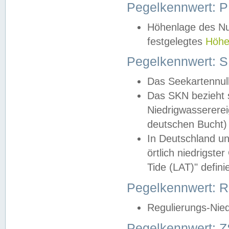
Pegelkennwert: 
Höhenlage des Nul
festgelegtes
Höhe
Pegelkennwert: 
Das Seekartennull
Das SKN bezieht s
Niedrigwassererei
deutschen Bucht) 
In Deutschland un
örtlich niedrigst
Tide (LAT)" definie
Pegelkennwert:
Regulierungs-Nie
Pegelkennwert: Z