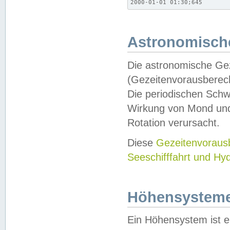
2000-01-01 01:30;645
Astronomische
Die astronomische Gez
(Gezeitenvorausberec
Die periodischen Schw
Wirkung von Mond und
Rotation verursacht.
Diese
Gezeitenvorau
Seeschifffahrt und Hy
Höhensystem
Ein Höhensystem ist e