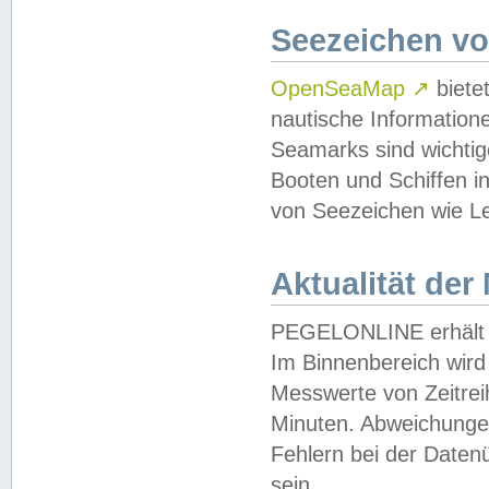
Seezeichen v
OpenSeaMap
↗
biete
nautische Information
Seamarks sind wichtig
Booten und Schiffen i
von Seezeichen wie Le
Aktualität der
PEGELONLINE erhält u
Im Binnenbereich wird 
Messwerte von Zeitreih
Minuten. Abweichungen
Fehlern bei der Daten
sein.