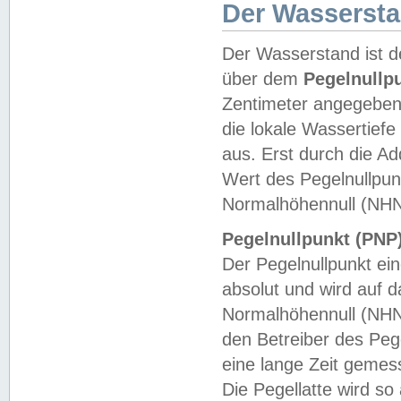
Der Wasserst
Der Wasserstand ist d
über dem
Pegelnullp
Zentimeter angegeben
die lokale Wassertie
aus. Erst durch die A
Wert des Pegelnullpun
Normalhöhennull (NHN
Pegelnullpunkt (PNP)
Der Pegelnullpunkt ei
absolut und wird auf
Normalhöhennull (NHN
den Betreiber des Pege
eine lange Zeit geme
Die Pegellatte wird s