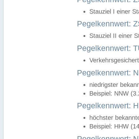
Stauziel I einer S
Pegelkennwert: Z
Stauziel II einer 
Pegelkennwert:
Verkehrsgesichert
Pegelkennwert:
niedrigster bekan
Beispiel: NNW (3
Pegelkennwert:
höchster bekannt
Beispiel: HHW (1
Pegelkennwert: 