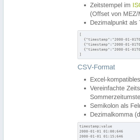
Zeitstempel im
IS
(Offset von MEZ
Dezimalpunkt als
[

  {"timestamp":"2000-01-01T0
  {"timestamp":"2000-01-01T0
  {"timestamp":"2000-01-01T0
]
CSV-Format
Excel-kompatibles
Vereinfachte Zeit
Sommerzeitumstel
Semikolon als Fel
Dezimalkomma (de
timestamp;value

2000-01-01 01:00;646

2000-01-01 01:15;646
