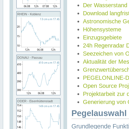
Der Wasserstand
Download langfris
RHEIN - Koblenz
Astronomische Gez
Höhensysteme
Einzugsgebiete
24h Regenradar
Seezeichen von 
DONAU - Passau
Aktualität der Me
Grenzwertübersch
PEGELONLINE-Di
Open Source Projek
Projektarbeit zur
Generierung von 
ODER - Eisenhüttenstadt
Pegelauswahl 
Grundlegende Funkti