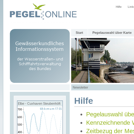
Hilfe
Link
Start
Pegelauswahl über Karte
Newsletter
Hilfe
Elbe - Cuxhaven Steubenhöft
Pegelauswahl übe
Kennzeichnende 
Zeitbezug der Me