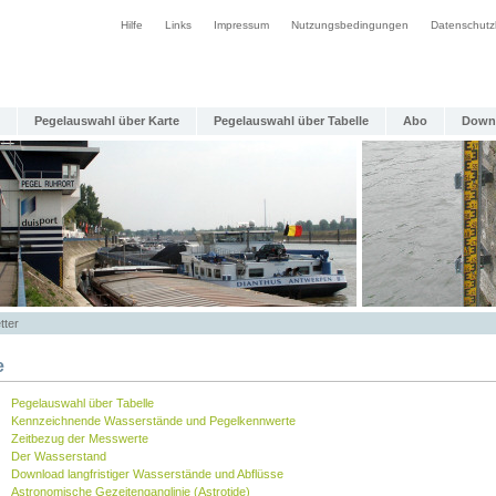
Hilfe
Links
Impressum
Nutzungsbedingungen
Datenschutz
Pegelauswahl über Karte
Pegelauswahl über Tabelle
Abo
Down
tter
e
Pegelauswahl über Tabelle
Kennzeichnende Wasserstände und Pegelkennwerte
Zeitbezug der Messwerte
Der Wasserstand
Download langfristiger Wasserstände und Abflüsse
Astronomische Gezeitenganglinie (Astrotide)