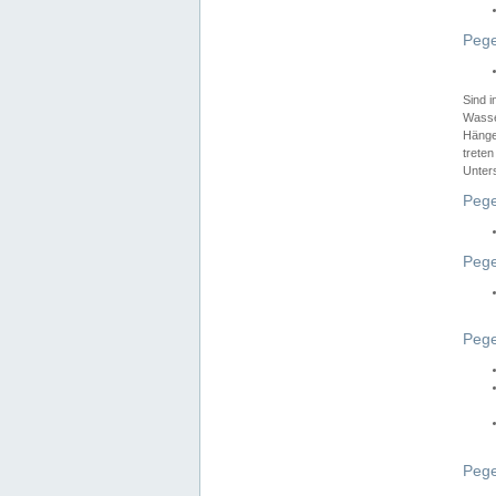
Pege
Sind 
Wasser
Hänge
treten
Unter
Pege
Pege
Pege
Pege