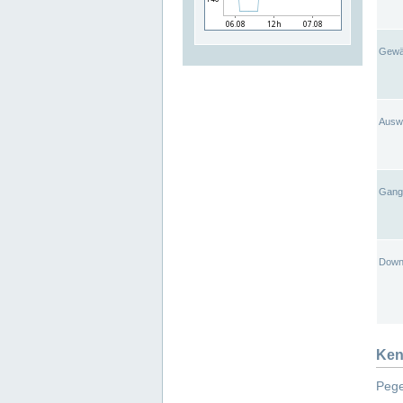
Gewä
Ausw
Gangl
Down
Ken
Pege