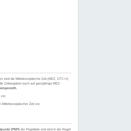
ies sind die Mitteleuropäische Zeit (MEZ, UTC+1)
ie Zeitangaben auch auf ganzjährige MEZ-
ingestellt.
 vor.
 Mitteleuropäischer Zeit vor.
lpunkt (PNP)
der Pegellatte und wird in der Regel