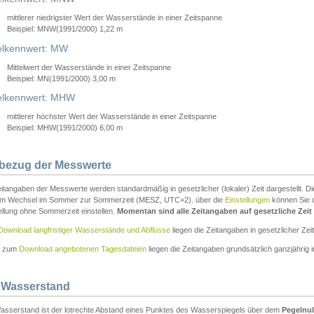
mittlerer niedrigster Wert der Wasserstände in einer Zeitspanne
Beispiel: MNW(1991/2000) 1,22 m
lkennwert: MW
Mittelwert der Wasserstände in einer Zeitspanne
Beispiel: MN(1991/2000) 3,00 m
elkennwert: MHW
mittlerer höchster Wert der Wasserstände in einer Zeitspanne
Beispiel: MHW(1991/2000) 6,00 m
tbezug der Messwerte
itangaben der Messwerte werden standardmäßig in gesetzlicher (lokaler) Zeit dargestellt. D
em Wechsel im Sommer zur Sommerzeit (MESZ, UTC+2). über die
Einstellungen
können Sie d
ellung ohne Sommerzeit einstellen.
Momentan sind alle Zeitangaben auf gesetzliche Zeit e
Download langfristiger Wasserstände und Abflüsse
liegen die Zeitangaben in gesetzlicher Zeit
n zum
Download angebotenen Tagesdateien
liegen die Zeitangaben grundsätzlich ganzjährig in
 Wasserstand
asserstand ist der lotrechte Abstand eines Punktes des Wasserspiegels über dem
Pegelnul