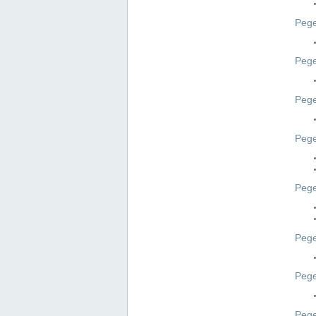
Pege
Pege
Peg
Pege
Pege
Pege
Pege
Peg