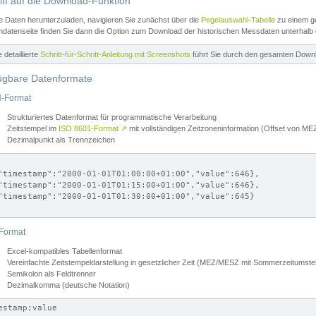
iff auf die Download-Funktion
e Daten herunterzuladen, navigieren Sie zunächst über die
Pegelauswahl-Tabelle
zu einem ge
datenseite finden Sie dann die Option zum Download der historischen Messdaten unterhalb
ne detaillierte
Schritt-für-Schritt-Anleitung mit Screenshots
führt Sie durch den gesamten Down
ügbare Datenformate
-Format
Strukturiertes Datenformat für programmatische Verarbeitung
Zeitstempel im
ISO 8601-Format
↗
mit vollständigen Zeitzoneninformation (Offset von 
Dezimalpunkt als Trennzeichen
"timestamp":"2000-01-01T01:00:00+01:00","value":646},

"timestamp":"2000-01-01T01:15:00+01:00","value":646},

"timestamp":"2000-01-01T01:30:00+01:00","value":645}

Format
Excel-kompatibles Tabellenformat
Vereinfachte Zeitstempeldarstellung in gesetzlicher Zeit (MEZ/MESZ mit Sommerzeitumstel
Semikolon als Feldtrenner
Dezimalkomma (deutsche Notation)
estamp;value
