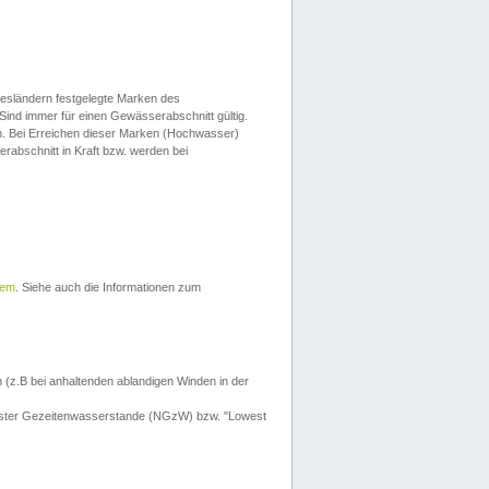
esländern festgelegte Marken des
Sind immer für einen Gewässerabschnitt gültig.
. Bei Erreichen dieser Marken (Hochwasser)
erabschnitt in Kraft bzw. werden bei
tem
. Siehe auch die Informationen zum
 (z.B bei anhaltenden ablandigen Winden in der
drigster Gezeitenwasserstande (NGzW) bzw. "Lowest