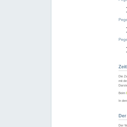
Pege
Peg
Zei
Die Ze
mit d
Darst
Beim
In de
Der
Der W