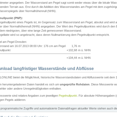
ntimeter angegeben. Der Wasserstand am Pegel sagt somit weder etwas über die lokale Wa
enden Terrain aus. Erst durch die Addition des Wasserstandes am Pegel mit dem zugehörig
asserspiegels über Normalhöhennull (NHN).
nullpunkt (PNP):
egelnullpunkt eines Pegels ist, im Gegensatz zum Wasserstand am Pegel, absolut und wir
ter über Normalhöhennull (NHN) angegeben. Der Wert des Pegelnullpunktes wird durch den Bet
 dem niedrigsten, über eine lange Zeit gemessenen Wasserstand.
gellatte wird so angebracht, dass deren Nullmarkierung dem Pegelnullpunkt entspricht.
iel am Pegel Dresden:
rstand am 16.07.2013 08:00 Uhr: 176 cm am Pegel
1,76
m
ullpunkt
+
102,68
m ü. NHN
=
104,44
m ü. NHN
nload langfristiger Wasserstände und Abflüsse
ONLINE bietet die Möglichkeit, historische Wasserstandsdaten und Abflusswerte seit dem 1
en heruntergeladenen Daten handelt es sich um
ungeprüfte Rohdaten
. Diese Messwerte wur
ehler oder andere Unregelmäßigkeiten enthalten.
esswerte sind relative Angaben zum jeweiligen
Pegelnullpunkt
. Für absolute Höhenangaben 
igen Pegels addieren.
ür programmatische Zugriffe und automatisierte Datenabfragen aktueller Werte stehen auch d