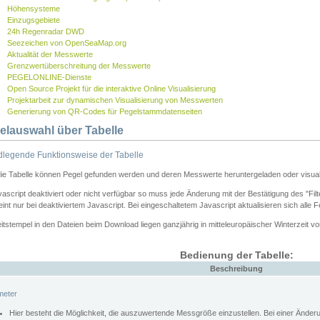
Höhensysteme
Einzugsgebiete
24h Regenradar DWD
Seezeichen von OpenSeaMap.org
Aktualität der Messwerte
Grenzwertüberschreitung der Messwerte
PEGELONLINE-Dienste
Open Source Projekt für die interaktive Online Visualisierung
Projektarbeit zur dynamischen Visualisierung von Messwerten
Generierung von QR-Codes für Pegelstammdatenseiten
elauswahl über Tabelle
legende Funktionsweise der Tabelle
die Tabelle können Pegel gefunden werden und deren Messwerte heruntergeladen oder visuali
vascript deaktiviert oder nicht verfügbar so muss jede Änderung mit der Bestätigung des "Filt
int nur bei deaktiviertem Javascript. Bei eingeschaltetem Javascript aktualisieren sich alle 
itstempel in den Dateien beim Download liegen ganzjährig in mitteleuropäischer Winterzeit vo
Bedienung der Tabelle:
Beschreibung
meter
Hier besteht die Möglichkeit, die auszuwertende Messgröße einzustellen. Bei einer Ände