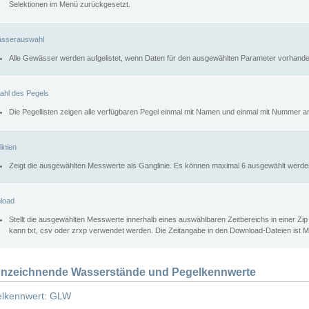
Selektionen im Menü zurückgesetzt.
sserauswahl
Alle Gewässer werden aufgelistet, wenn Daten für den ausgewählten Parameter vorhande
ahl des Pegels
Die Pegellisten zeigen alle verfügbaren Pegel einmal mit Namen und einmal mit Nummer a
inien
Zeigt die ausgewählten Messwerte als Ganglinie. Es können maximal 6 ausgewählt werde
load
Stellt die ausgewählten Messwerte innerhalb eines auswählbaren Zeitbereichs in einer Zi
kann txt, csv oder zrxp verwendet werden. Die Zeitangabe in den Download-Dateien ist 
nzeichnende Wasserstände und Pegelkennwerte
lkennwert: GLW