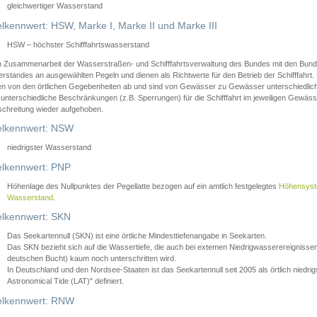
gleichwertiger Wasserstand
lkennwert: HSW, Marke I, Marke II und Marke III
HSW – höchster Schifffahrtswasserstand
in Zusammenarbeit der Wasserstraßen- und Schifffahrtsverwaltung des Bundes mit den Bund
standes an ausgewählten Pegeln und dienen als Richtwerte für den Betrieb der Schifffahrt. 
n von den örtlichen Gegebenheiten ab und sind von Gewässer zu Gewässer unterschiedlich
 unterschiedliche Beschränkungen (z.B. Sperrungen) für die Schifffahrt im jeweiligen Gewäss
schreitung wieder aufgehoben.
lkennwert: NSW
niedrigster Wasserstand
lkennwert: PNP
Höhenlage des Nullpunktes der Pegellatte bezogen auf ein amtlich festgelegtes
Höhensys
Wasserstand
.
lkennwert: SKN
Das Seekartennull (SKN) ist eine örtliche Mindesttiefenangabe in Seekarten.
Das SKN bezieht sich auf die Wassertiefe, die auch bei extemen Niedrigwasserereignissen
deutschen Bucht) kaum noch unterschritten wird.
In Deutschland und den Nordsee-Staaten ist das Seekartennull seit 2005 als örtlich nie
Astronomical Tide (LAT)" definiert.
lkennwert: RNW