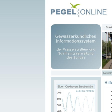
Start
Newsle
Hilf
Elbe - Cuxhaven Steubenhöft