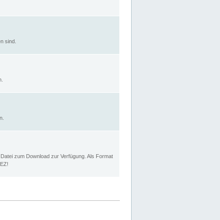
n sind.
n.
n.
p Datei zum Download zur Verfügung. Als Format
MEZ!