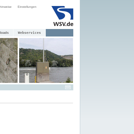
hinweise
Einstellungen
loads
Webservices