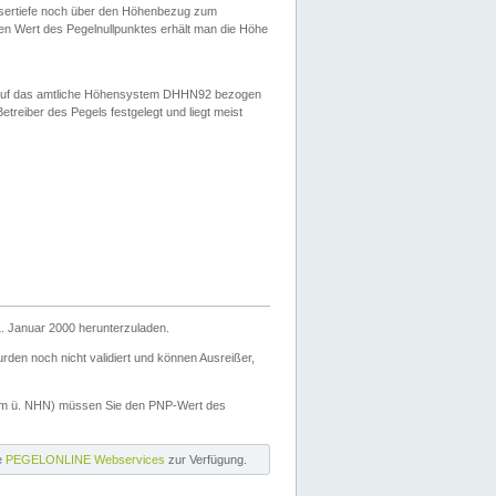
ssertiefe noch über den Höhenbezug zum
en Wert des Pegelnullpunktes erhält man die Höhe
d auf das amtliche Höhensystem DHHN92 bezogen
reiber des Pegels festgelegt und liegt meist
. Januar 2000 herunterzuladen.
den noch nicht validiert und können Ausreißer,
(m ü. NHN) müssen Sie den PNP-Wert des
ie
PEGELONLINE Webservices
zur Verfügung.