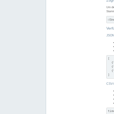
Zugr
Um di
Stamm
ℹ️ Ei
Verf
JSON
[

  {
  {
  {
]
CSV-
tim