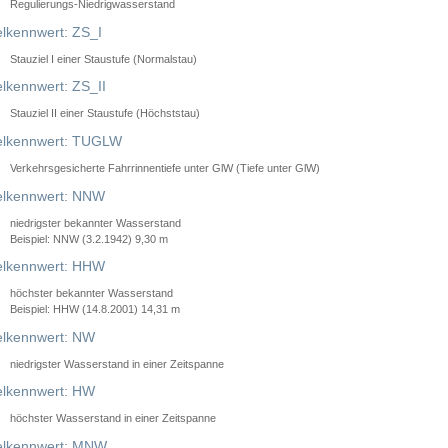
Regulierungs-Niedrigwasserstand
lkennwert: ZS_I
Stauziel I einer Staustufe (Normalstau)
lkennwert: ZS_II
Stauziel II einer Staustufe (Höchststau)
elkennwert: TUGLW
Verkehrsgesicherte Fahrrinnentiefe unter GlW (Tiefe unter GlW)
lkennwert: NNW
niedrigster bekannter Wasserstand
Beispiel: NNW (3.2.1942) 9,30 m
lkennwert: HHW
höchster bekannter Wasserstand
Beispiel: HHW (14.8.2001) 14,31 m
lkennwert: NW
niedrigster Wasserstand in einer Zeitspanne
lkennwert: HW
höchster Wasserstand in einer Zeitspanne
elkennwert: MNW