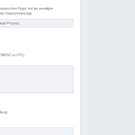
wünschten Pegel. Auf der jeweiligen
 der Diagrammanzeige.
load-Prozess.
MEZ/MESZ zu UTC)
lung)