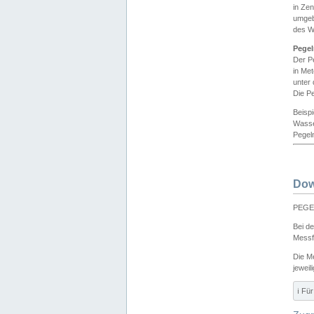
in Ze
umgeb
des W
Pegel
Der P
in Me
unter
Die Pe
Beisp
Wasse
Pegeln
Dow
PEGEL
Bei d
Messf
Die M
jeweil
ℹ️ F