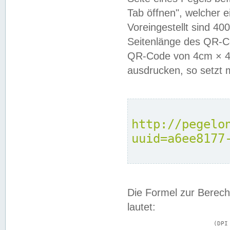
Tab öffnen", welcher 
Voreingestellt sind 4
Seitenlänge des QR-C
QR-Code von 4cm × 4c
ausdrucken, so setzt 
http://pegelo
uuid=a6ee8177
Die Formel zur Berech
lautet:
			(DPI × Druckkantenlänge in cm) ÷ 2,54 = Kantenlänge in Pixel
