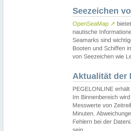
Seezeichen v
OpenSeaMap
↗
biete
nautische Information
Seamarks sind wichtig
Booten und Schiffen i
von Seezeichen wie Le
Aktualität der
PEGELONLINE erhält u
Im Binnenbereich wird 
Messwerte von Zeitreih
Minuten. Abweichungen
Fehlern bei der Daten
sein.