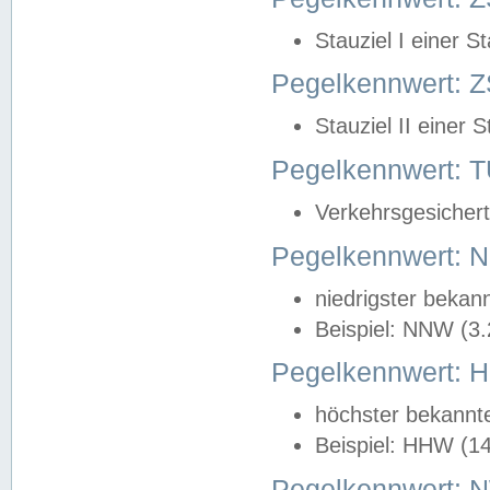
Stauziel I einer S
Pegelkennwert: Z
Stauziel II einer 
Pegelkennwert:
Verkehrsgesichert
Pegelkennwert:
niedrigster bekan
Beispiel: NNW (3
Pegelkennwert:
höchster bekannt
Beispiel: HHW (1
Pegelkennwert: 