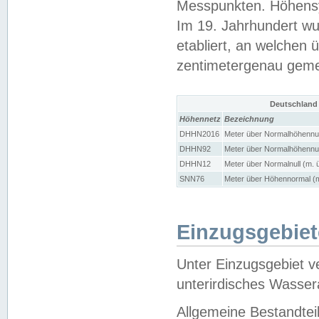
Messpunkten. Höhensy
Im 19. Jahrhundert wu
etabliert, an welchen 
zentimetergenau gem
Deutschland
Höhennetz
Bezeichnung
DHHN2016
Meter über Normalhöhennul
DHHN92
Meter über Normalhöhennul
DHHN12
Meter über Normalnull (m. 
SNN76
Meter über Höhennormal (m
Einzugsgebiet
Unter Einzugsgebiet v
unterirdisches Wasser
Allgemeine Bestandtei