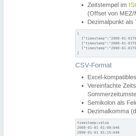
Zeitstempel im
IS
(Offset von MEZ
Dezimalpunkt als
[

  {"timestamp":"2000-01-01T0
  {"timestamp":"2000-01-01T0
  {"timestamp":"2000-01-01T0
]
CSV-Format
Excel-kompatibles
Vereinfachte Zeit
Sommerzeitumstel
Semikolon als Fel
Dezimalkomma (de
timestamp;value

2000-01-01 01:00;646

2000-01-01 01:15;646
