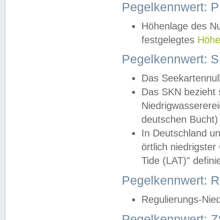
Pegelkennwert: 
Höhenlage des Nul
festgelegtes
Höhe
Pegelkennwert: 
Das Seekartennull
Das SKN bezieht s
Niedrigwassererei
deutschen Bucht) 
In Deutschland un
örtlich niedrigst
Tide (LAT)" definie
Pegelkennwert:
Regulierungs-Nie
Pegelkennwert: Z