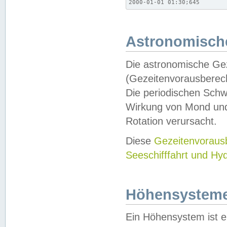
2000-01-01 01:30;645
Astronomische
Die astronomische Gez
(Gezeitenvorausberec
Die periodischen Schw
Wirkung von Mond und
Rotation verursacht.
Diese
Gezeitenvorau
Seeschifffahrt und Hy
Höhensystem
Ein Höhensystem ist e