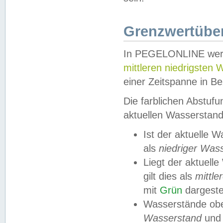
Grenzwertüber
In PEGELONLINE werde
mittleren niedrigsten
einer Zeitspanne in Be
Die farblichen Abstuf
aktuellen Wasserstand
Ist der aktuelle 
als
niedriger Was
Liegt der aktue
gilt dies als
mittle
mit
Grün
dargestel
Wasserstände obe
Wasserstand
und