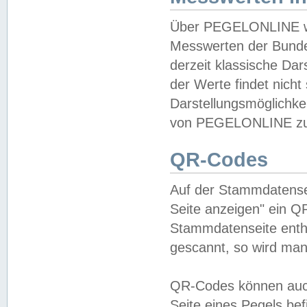
Über PEGELONLINE wer
Messwerten der Bundes
derzeit klassische Da
der Werte findet nicht 
Darstellungsmöglichkei
von PEGELONLINE zu 
QR-Codes
Auf der Stammdatensei
Seite anzeigen" ein Q
Stammdatenseite enthä
gescannt, so wird man
QR-Codes können auc
Seite eines Pegels be