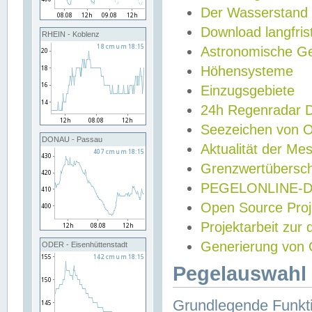
Der Wasserstand
Download langfris
RHEIN - Koblenz
Astronomische Gez
Höhensysteme
Einzugsgebiete
24h Regenradar
Seezeichen von 
DONAU - Passau
Aktualität der Me
Grenzwertübersch
PEGELONLINE-Di
Open Source Projek
Projektarbeit zur
Generierung von 
ODER - Eisenhüttenstadt
Pegelauswahl 
Grundlegende Funkti