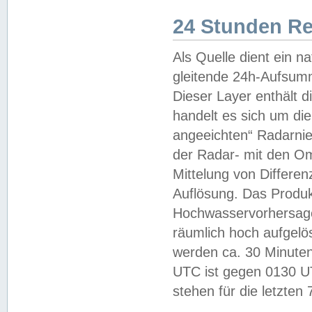
24 Stunden R
Als Quelle dient ein n
gleitende 24h-Aufsum
Dieser Layer enthält
handelt es sich um di
angeeichten“ Radarnie
der Radar- mit den O
Mittelung von Differe
Auflösung. Das Produk
Hochwasservorhersagez
räumlich hoch aufgelö
werden ca. 30 Minuten
UTC ist gegen 0130 UTC
stehen für die letzten