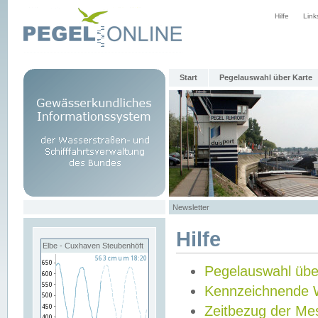
Hilfe
Link
Start
Pegelauswahl über Karte
Newsletter
Hilfe
Elbe - Cuxhaven Steubenhöft
Pegelauswahl übe
Kennzeichnende 
Zeitbezug der Me