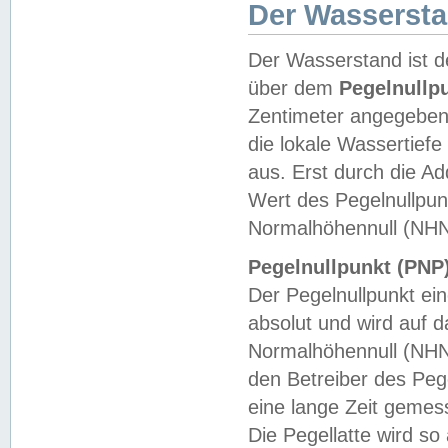
Der Wasserst
Der Wasserstand ist d
über dem
Pegelnullp
Zentimeter angegeben
die lokale Wassertie
aus. Erst durch die A
Wert des Pegelnullpun
Normalhöhennull (NHN
Pegelnullpunkt (PNP)
Der Pegelnullpunkt ei
absolut und wird auf
Normalhöhennull (NHN
den Betreiber des Pege
eine lange Zeit geme
Die Pegellatte wird s