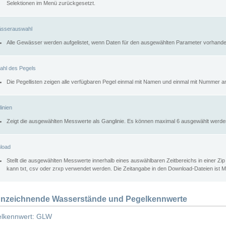
Selektionen im Menü zurückgesetzt.
sserauswahl
Alle Gewässer werden aufgelistet, wenn Daten für den ausgewählten Parameter vorhande
ahl des Pegels
Die Pegellisten zeigen alle verfügbaren Pegel einmal mit Namen und einmal mit Nummer a
inien
Zeigt die ausgewählten Messwerte als Ganglinie. Es können maximal 6 ausgewählt werde
load
Stellt die ausgewählten Messwerte innerhalb eines auswählbaren Zeitbereichs in einer Zi
kann txt, csv oder zrxp verwendet werden. Die Zeitangabe in den Download-Dateien ist 
nzeichnende Wasserstände und Pegelkennwerte
lkennwert: GLW