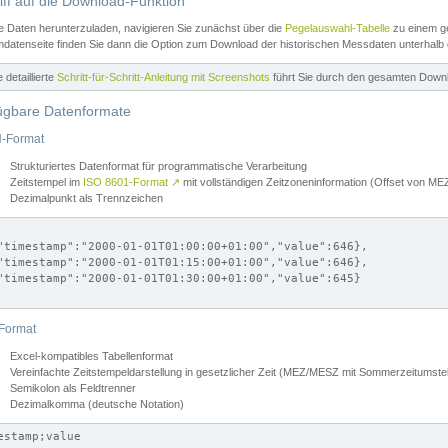
iff auf die Download-Funktion
e Daten herunterzuladen, navigieren Sie zunächst über die
Pegelauswahl-Tabelle
zu einem ge
datenseite finden Sie dann die Option zum Download der historischen Messdaten unterhalb
ne detaillierte
Schritt-für-Schritt-Anleitung mit Screenshots
führt Sie durch den gesamten Down
ügbare Datenformate
-Format
Strukturiertes Datenformat für programmatische Verarbeitung
Zeitstempel im
ISO 8601-Format
↗
mit vollständigen Zeitzoneninformation (Offset von 
Dezimalpunkt als Trennzeichen
"timestamp":"2000-01-01T01:00:00+01:00","value":646},

"timestamp":"2000-01-01T01:15:00+01:00","value":646},

"timestamp":"2000-01-01T01:30:00+01:00","value":645}

Format
Excel-kompatibles Tabellenformat
Vereinfachte Zeitstempeldarstellung in gesetzlicher Zeit (MEZ/MESZ mit Sommerzeitumstel
Semikolon als Feldtrenner
Dezimalkomma (deutsche Notation)
estamp;value
