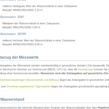
mittlerer niedrigster Wert der Wasserstände in einer Zeitspanne
Beispiel: MNW(1991/2000) 1,22 m
lkennwert: MW
Mittelwert der Wasserstände in einer Zeitspanne
Beispiel: MN(1991/2000) 3,00 m
elkennwert: MHW
mittlerer höchster Wert der Wasserstände in einer Zeitspanne
Beispiel: MHW(1991/2000) 6,00 m
tbezug der Messwerte
itangaben der Messwerte werden standardmäßig in gesetzlicher (lokaler) Zeit dargestellt. D
em Wechsel im Sommer zur Sommerzeit (MESZ, UTC+2). über die
Einstellungen
können Sie d
ellung ohne Sommerzeit einstellen.
Momentan sind alle Zeitangaben auf gesetzliche Zeit e
Download langfristiger Wasserstände und Abflüsse
liegen die Zeitangaben in gesetzlicher Zeit
n zum
Download angebotenen Tagesdateien
liegen die Zeitangaben grundsätzlich ganzjährig in
 Wasserstand
asserstand ist der lotrechte Abstand eines Punktes des Wasserspiegels über dem
Pegelnul