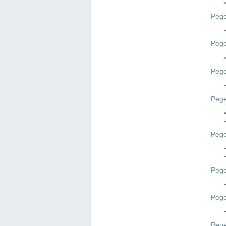
Pege
Pege
Peg
Pege
Pege
Pege
Pege
Peg