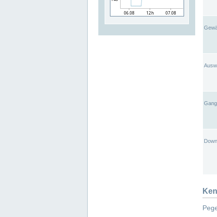
Gewä
Ausw
Gangl
Down
Ken
Pege