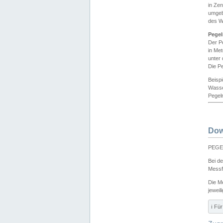
in Ze
umgeb
des W
Pegel
Der P
in Me
unter
Die Pe
Beisp
Wasse
Pegeln
Dow
PEGEL
Bei d
Messf
Die M
jeweil
ℹ️ F