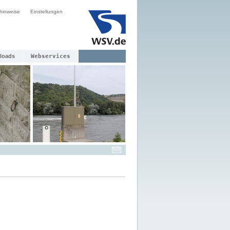
hinweise
Einstellungen
loads
Webservices