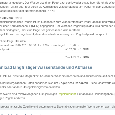
ntimeter angegeben. Der Wasserstand am Pegel sagt somit weder etwas über die lokale Wa
enden Terrain aus. Erst durch die Addition des Wasserstandes am Pegel mit dem zugehörig
asserspiegels über Normalhöhennull (NHN).
nullpunkt (PNP):
egelnullpunkt eines Pegels ist, im Gegensatz zum Wasserstand am Pegel, absolut und wir
ter über Normalhöhennull (NHN) angegeben. Der Wert des Pegelnullpunktes wird durch den Bet
 dem niedrigsten, über eine lange Zeit gemessenen Wasserstand.
gellatte wird so angebracht, dass deren Nullmarkierung dem Pegelnullpunkt entspricht.
iel am Pegel Dresden:
rstand am 16.07.2013 08:00 Uhr: 176 cm am Pegel
1,76
m
ullpunkt
+
102,68
m ü. NHN
=
104,44
m ü. NHN
nload langfristiger Wasserstände und Abflüsse
ONLINE bietet die Möglichkeit, historische Wasserstandsdaten und Abflusswerte seit dem 1
en heruntergeladenen Daten handelt es sich um
ungeprüfte Rohdaten
. Diese Messwerte wur
ehler oder andere Unregelmäßigkeiten enthalten.
esswerte sind relative Angaben zum jeweiligen
Pegelnullpunkt
. Für absolute Höhenangaben 
igen Pegels addieren.
ür programmatische Zugriffe und automatisierte Datenabfragen aktueller Werte stehen auch d