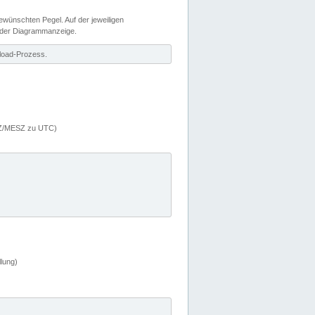
wünschten Pegel. Auf der jeweiligen
 der Diagrammanzeige.
load-Prozess.
MEZ/MESZ zu UTC)
lung)