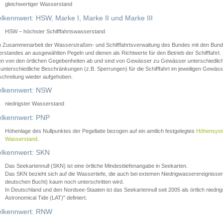
gleichwertiger Wasserstand
lkennwert: HSW, Marke I, Marke II und Marke III
HSW – höchster Schifffahrtswasserstand
in Zusammenarbeit der Wasserstraßen- und Schifffahrtsverwaltung des Bundes mit den Bund
standes an ausgewählten Pegeln und dienen als Richtwerte für den Betrieb der Schifffahrt. 
n von den örtlichen Gegebenheiten ab und sind von Gewässer zu Gewässer unterschiedlich
 unterschiedliche Beschränkungen (z.B. Sperrungen) für die Schifffahrt im jeweiligen Gewäss
schreitung wieder aufgehoben.
lkennwert: NSW
niedrigster Wasserstand
lkennwert: PNP
Höhenlage des Nullpunktes der Pegellatte bezogen auf ein amtlich festgelegtes
Höhensys
Wasserstand
.
lkennwert: SKN
Das Seekartennull (SKN) ist eine örtliche Mindesttiefenangabe in Seekarten.
Das SKN bezieht sich auf die Wassertiefe, die auch bei extemen Niedrigwasserereignissen
deutschen Bucht) kaum noch unterschritten wird.
In Deutschland und den Nordsee-Staaten ist das Seekartennull seit 2005 als örtlich nie
Astronomical Tide (LAT)" definiert.
lkennwert: RNW