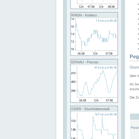
RHEIN - Koblenz
Peg
DONAU - Passau
Grund
über 
Ist Ja
ersche
Die Ze
ODER - Eisenhüttenstadt
Para