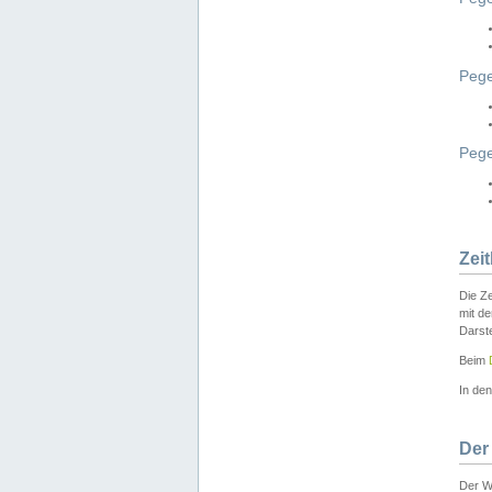
Pege
Peg
Zei
Die Ze
mit d
Darst
Beim
In de
Der
Der W