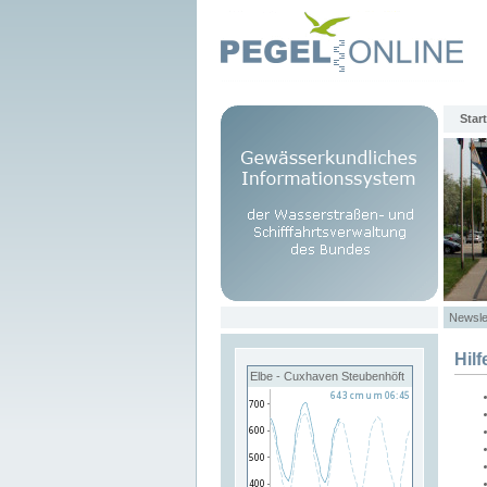
Start
Newsle
Hilf
Elbe - Cuxhaven Steubenhöft