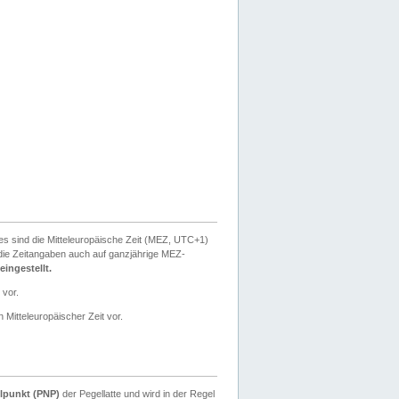
ies sind die Mitteleuropäische Zeit (MEZ, UTC+1)
ie Zeitangaben auch auf ganzjährige MEZ-
ingestellt.
 vor.
 Mitteleuropäischer Zeit vor.
lpunkt (PNP)
der Pegellatte und wird in der Regel