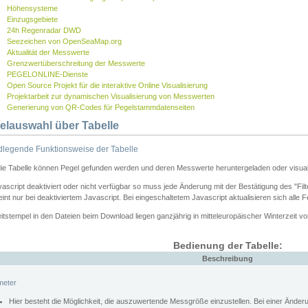
Höhensysteme
Einzugsgebiete
24h Regenradar DWD
Seezeichen von OpenSeaMap.org
Aktualität der Messwerte
Grenzwertüberschreitung der Messwerte
PEGELONLINE-Dienste
Open Source Projekt für die interaktive Online Visualisierung
Projektarbeit zur dynamischen Visualisierung von Messwerten
Generierung von QR-Codes für Pegelstammdatenseiten
elauswahl über Tabelle
legende Funktionsweise der Tabelle
die Tabelle können Pegel gefunden werden und deren Messwerte heruntergeladen oder visuali
vascript deaktiviert oder nicht verfügbar so muss jede Änderung mit der Bestätigung des "Filt
int nur bei deaktiviertem Javascript. Bei eingeschaltetem Javascript aktualisieren sich alle 
itstempel in den Dateien beim Download liegen ganzjährig in mitteleuropäischer Winterzeit vo
Bedienung der Tabelle:
Beschreibung
meter
Hier besteht die Möglichkeit, die auszuwertende Messgröße einzustellen. Bei einer Ände