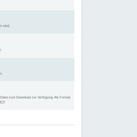
n sind.
n.
n.
p Datei zum Download zur Verfügung. Als Format
MEZ!