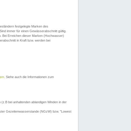
esländern festgelegte Marken des
Sind immer für einen Gewässerabschnitt gültig.
. Bei Erreichen dieser Marken (Hochwasser)
erabschnitt in Kraft bzw. werden bei
tem
. Siehe auch die Informationen zum
 (z.B bei anhaltenden ablandigen Winden in der
drigster Gezeitenwasserstande (NGzW) bzw. "Lowest