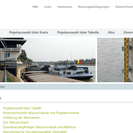
Hilfe
Links
Impressum
Nutzungsbedingungen
Datenschutz
Pegelauswahl über Karte
Pegelauswahl über Tabelle
Abo
Down
tter
e
Pegelauswahl über Tabelle
Kennzeichnende Wasserstände und Pegelkennwerte
Zeitbezug der Messwerte
Der Wasserstand
Download langfristiger Wasserstände und Abflüsse
Astronomische Gezeitenganglinie (Astrotide)