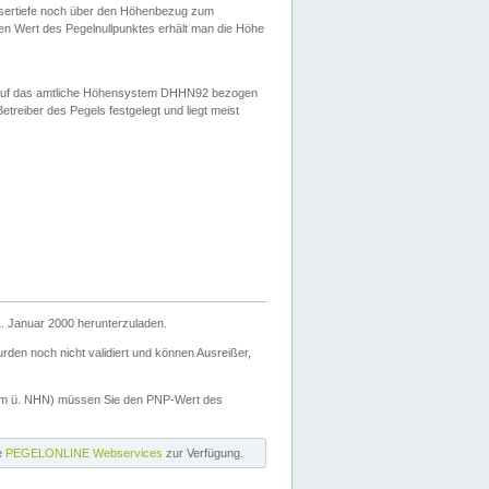
ssertiefe noch über den Höhenbezug zum
en Wert des Pegelnullpunktes erhält man die Höhe
d auf das amtliche Höhensystem DHHN92 bezogen
reiber des Pegels festgelegt und liegt meist
. Januar 2000 herunterzuladen.
den noch nicht validiert und können Ausreißer,
(m ü. NHN) müssen Sie den PNP-Wert des
ie
PEGELONLINE Webservices
zur Verfügung.