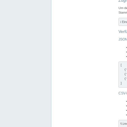
Zugr
Um di
Stamm
ℹ️ Ei
Verf
JSON
[

  {
  {
  {
]
CSV-
tim