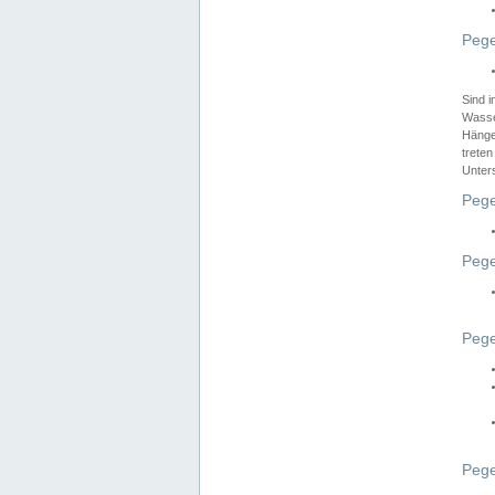
Pege
Sind 
Wasser
Hänge
treten
Unter
Pege
Pege
Pege
Pege