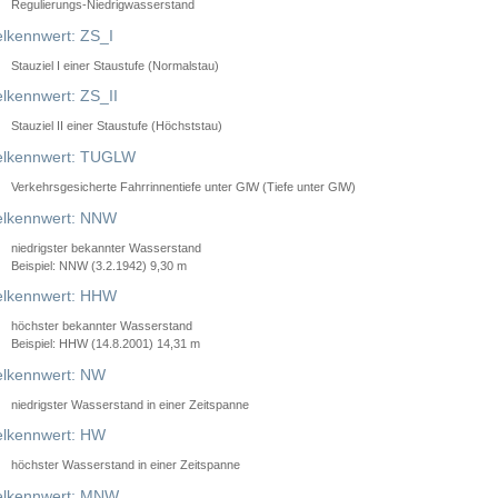
Regulierungs-Niedrigwasserstand
lkennwert: ZS_I
Stauziel I einer Staustufe (Normalstau)
lkennwert: ZS_II
Stauziel II einer Staustufe (Höchststau)
elkennwert: TUGLW
Verkehrsgesicherte Fahrrinnentiefe unter GlW (Tiefe unter GlW)
lkennwert: NNW
niedrigster bekannter Wasserstand
Beispiel: NNW (3.2.1942) 9,30 m
lkennwert: HHW
höchster bekannter Wasserstand
Beispiel: HHW (14.8.2001) 14,31 m
lkennwert: NW
niedrigster Wasserstand in einer Zeitspanne
lkennwert: HW
höchster Wasserstand in einer Zeitspanne
elkennwert: MNW