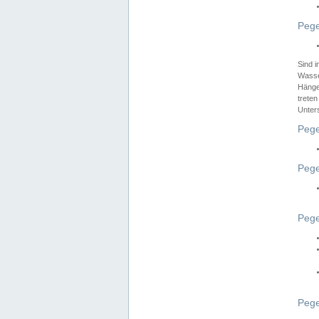
Pege
Sind 
Wasser
Hänge
treten
Unter
Pege
Pege
Pege
Pege