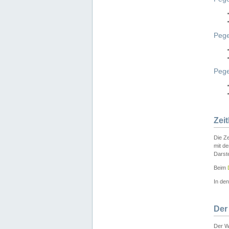
Pege
Peg
Zei
Die Ze
mit d
Darst
Beim
In de
Der
Der W