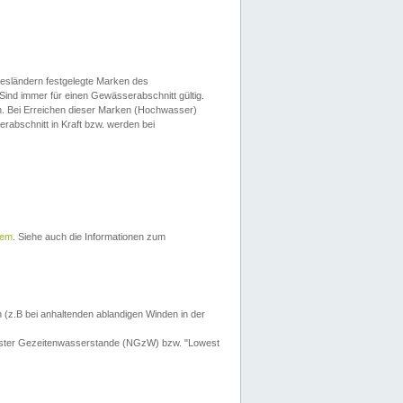
esländern festgelegte Marken des
Sind immer für einen Gewässerabschnitt gültig.
. Bei Erreichen dieser Marken (Hochwasser)
erabschnitt in Kraft bzw. werden bei
tem
. Siehe auch die Informationen zum
 (z.B bei anhaltenden ablandigen Winden in der
drigster Gezeitenwasserstande (NGzW) bzw. "Lowest