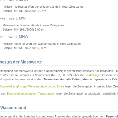
mittlerer niedrigster Wert der Wasserstände in einer Zeitspanne
Beispiel: MNW(1991/2000) 1,22 m
lkennwert: MW
Mittelwert der Wasserstände in einer Zeitspanne
Beispiel: MN(1991/2000) 3,00 m
elkennwert: MHW
mittlerer höchster Wert der Wasserstände in einer Zeitspanne
Beispiel: MHW(1991/2000) 6,00 m
tbezug der Messwerte
itangaben der Messwerte werden standardmäßig in gesetzlicher (lokaler) Zeit dargestellt. D
em Wechsel im Sommer zur Sommerzeit (MESZ, UTC+2). über die
Einstellungen
können Sie d
ellung ohne Sommerzeit einstellen.
Momentan sind alle Zeitangaben auf gesetzliche Zeit e
Download langfristiger Wasserstände und Abflüsse
liegen die Zeitangaben in gesetzlicher Zeit
n zum
Download angebotenen Tagesdateien
liegen die Zeitangaben grundsätzlich ganzjährig in
 Wasserstand
asserstand ist der lotrechte Abstand eines Punktes des Wasserspiegels über dem
Pegelnul