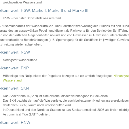
gleichwertiger Wasserstand
lkennwert: HSW, Marke I, Marke II und Marke III
HSW – höchster Schifffahrtswasserstand
in Zusammenarbeit der Wasserstraßen- und Schifffahrtsverwaltung des Bundes mit den Bund
standes an ausgewählten Pegeln und dienen als Richtwerte für den Betrieb der Schifffahrt. 
n von den örtlichen Gegebenheiten ab und sind von Gewässer zu Gewässer unterschiedlich
 unterschiedliche Beschränkungen (z.B. Sperrungen) für die Schifffahrt im jeweiligen Gewäss
schreitung wieder aufgehoben.
lkennwert: NSW
niedrigster Wasserstand
lkennwert: PNP
Höhenlage des Nullpunktes der Pegellatte bezogen auf ein amtlich festgelegtes
Höhensys
Wasserstand
.
lkennwert: SKN
Das Seekartennull (SKN) ist eine örtliche Mindesttiefenangabe in Seekarten.
Das SKN bezieht sich auf die Wassertiefe, die auch bei extemen Niedrigwasserereignissen
deutschen Bucht) kaum noch unterschritten wird.
In Deutschland und den Nordsee-Staaten ist das Seekartennull seit 2005 als örtlich nie
Astronomical Tide (LAT)" definiert.
lkennwert: RNW