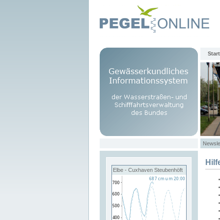
Start
Newsle
Hilf
Elbe - Cuxhaven Steubenhöft