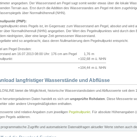
ntimeter angegeben. Der Wasserstand am Pegel sagt somit weder etwas über die lokale Wa
enden Terrain aus. Erst durch die Addition des Wasserstandes am Pegel mit dem zugehörig
asserspiegels über Normalhöhennull (NHN).
nullpunkt (PNP):
egelnullpunkt eines Pegels ist, im Gegensatz zum Wasserstand am Pegel, absolut und wir
ter über Normalhöhennull (NHN) angegeben. Der Wert des Pegelnullpunktes wird durch den Bet
 dem niedrigsten, über eine lange Zeit gemessenen Wasserstand.
gellatte wird so angebracht, dass deren Nullmarkierung dem Pegelnullpunkt entspricht.
iel am Pegel Dresden:
rstand am 16.07.2013 08:00 Uhr: 176 cm am Pegel
1,76
m
ullpunkt
+
102,68
m ü. NHN
=
104,44
m ü. NHN
nload langfristiger Wasserstände und Abflüsse
ONLINE bietet die Möglichkeit, historische Wasserstandsdaten und Abflusswerte seit dem 1
en heruntergeladenen Daten handelt es sich um
ungeprüfte Rohdaten
. Diese Messwerte wur
ehler oder andere Unregelmäßigkeiten enthalten.
esswerte sind relative Angaben zum jeweiligen
Pegelnullpunkt
. Für absolute Höhenangaben 
igen Pegels addieren.
ür programmatische Zugriffe und automatisierte Datenabfragen aktueller Werte stehen auch d