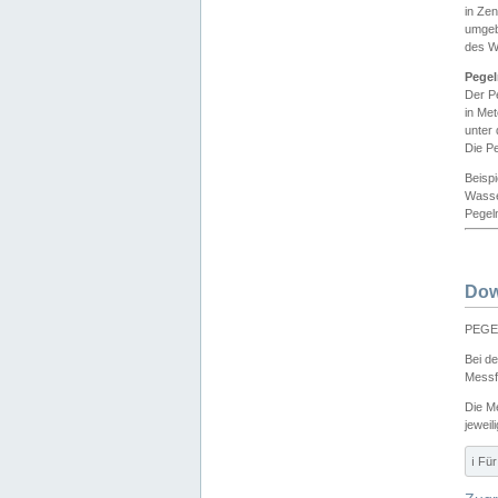
in Ze
umgeb
des W
Pegel
Der P
in Me
unter
Die Pe
Beisp
Wasse
Pegeln
Dow
PEGEL
Bei d
Messf
Die M
jeweil
ℹ️ F