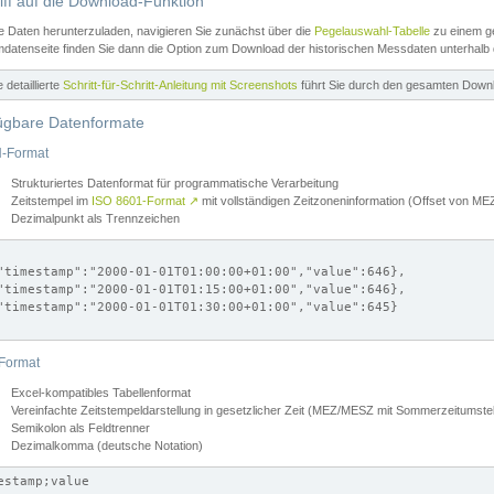
iff auf die Download-Funktion
e Daten herunterzuladen, navigieren Sie zunächst über die
Pegelauswahl-Tabelle
zu einem ge
datenseite finden Sie dann die Option zum Download der historischen Messdaten unterhalb
ne detaillierte
Schritt-für-Schritt-Anleitung mit Screenshots
führt Sie durch den gesamten Down
ügbare Datenformate
-Format
Strukturiertes Datenformat für programmatische Verarbeitung
Zeitstempel im
ISO 8601-Format
↗
mit vollständigen Zeitzoneninformation (Offset von 
Dezimalpunkt als Trennzeichen
"timestamp":"2000-01-01T01:00:00+01:00","value":646},

"timestamp":"2000-01-01T01:15:00+01:00","value":646},

"timestamp":"2000-01-01T01:30:00+01:00","value":645}

Format
Excel-kompatibles Tabellenformat
Vereinfachte Zeitstempeldarstellung in gesetzlicher Zeit (MEZ/MESZ mit Sommerzeitumstel
Semikolon als Feldtrenner
Dezimalkomma (deutsche Notation)
estamp;value
