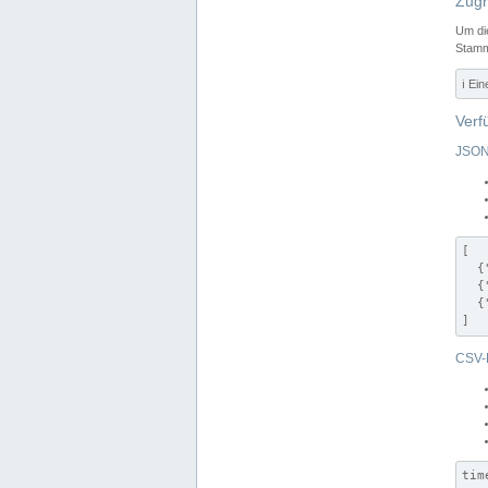
Zugr
Um di
Stamm
ℹ️ Ei
Verf
JSON
[

  {
  {
  {
]
CSV-
tim