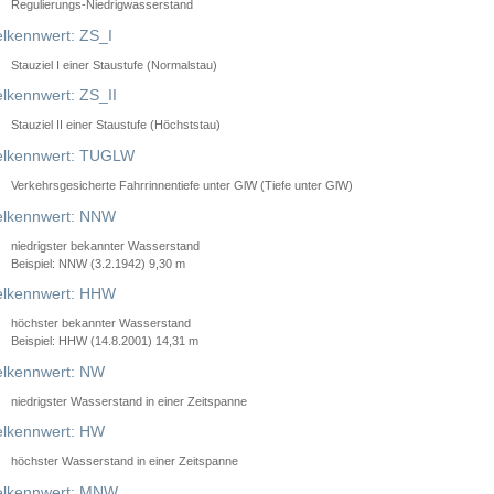
Regulierungs-Niedrigwasserstand
lkennwert: ZS_I
Stauziel I einer Staustufe (Normalstau)
lkennwert: ZS_II
Stauziel II einer Staustufe (Höchststau)
elkennwert: TUGLW
Verkehrsgesicherte Fahrrinnentiefe unter GlW (Tiefe unter GlW)
lkennwert: NNW
niedrigster bekannter Wasserstand
Beispiel: NNW (3.2.1942) 9,30 m
lkennwert: HHW
höchster bekannter Wasserstand
Beispiel: HHW (14.8.2001) 14,31 m
lkennwert: NW
niedrigster Wasserstand in einer Zeitspanne
lkennwert: HW
höchster Wasserstand in einer Zeitspanne
elkennwert: MNW