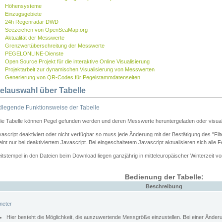
Höhensysteme
Einzugsgebiete
24h Regenradar DWD
Seezeichen von OpenSeaMap.org
Aktualität der Messwerte
Grenzwertüberschreitung der Messwerte
PEGELONLINE-Dienste
Open Source Projekt für die interaktive Online Visualisierung
Projektarbeit zur dynamischen Visualisierung von Messwerten
Generierung von QR-Codes für Pegelstammdatenseiten
elauswahl über Tabelle
legende Funktionsweise der Tabelle
die Tabelle können Pegel gefunden werden und deren Messwerte heruntergeladen oder visuali
vascript deaktiviert oder nicht verfügbar so muss jede Änderung mit der Bestätigung des "Filt
int nur bei deaktiviertem Javascript. Bei eingeschaltetem Javascript aktualisieren sich alle 
itstempel in den Dateien beim Download liegen ganzjährig in mitteleuropäischer Winterzeit vo
Bedienung der Tabelle:
Beschreibung
meter
Hier besteht die Möglichkeit, die auszuwertende Messgröße einzustellen. Bei einer Ände