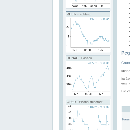
RHEIN - Koblenz
Peg
DONAU - Passau
Grund
über 
Ist Ja
ersche
Die Ze
ODER - Eisenhüttenstadt
Para