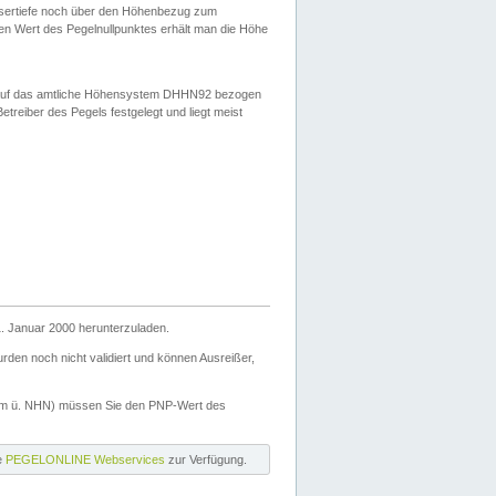
ssertiefe noch über den Höhenbezug zum
en Wert des Pegelnullpunktes erhält man die Höhe
d auf das amtliche Höhensystem DHHN92 bezogen
reiber des Pegels festgelegt und liegt meist
. Januar 2000 herunterzuladen.
den noch nicht validiert und können Ausreißer,
(m ü. NHN) müssen Sie den PNP-Wert des
ie
PEGELONLINE Webservices
zur Verfügung.