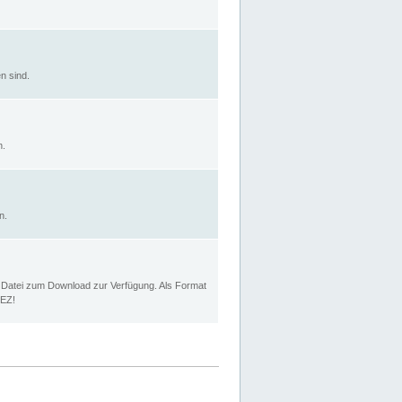
n sind.
n.
n.
p Datei zum Download zur Verfügung. Als Format
MEZ!