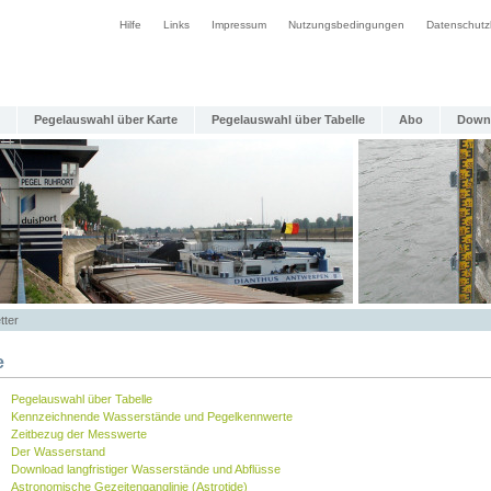
Hilfe
Links
Impressum
Nutzungsbedingungen
Datenschutz
Pegelauswahl über Karte
Pegelauswahl über Tabelle
Abo
Down
tter
e
Pegelauswahl über Tabelle
Kennzeichnende Wasserstände und Pegelkennwerte
Zeitbezug der Messwerte
Der Wasserstand
Download langfristiger Wasserstände und Abflüsse
Astronomische Gezeitenganglinie (Astrotide)