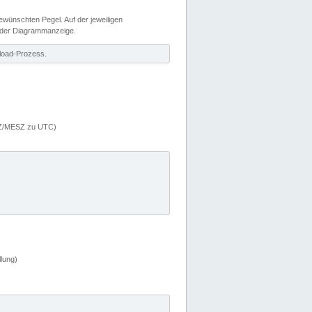
wünschten Pegel. Auf der jeweiligen
 der Diagrammanzeige.
load-Prozess.
MEZ/MESZ zu UTC)
lung)