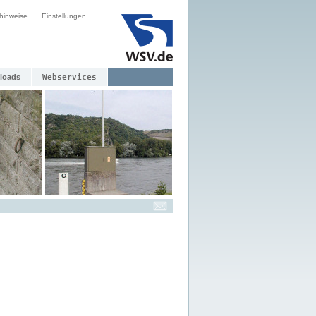
hinweise
Einstellungen
loads
Webservices