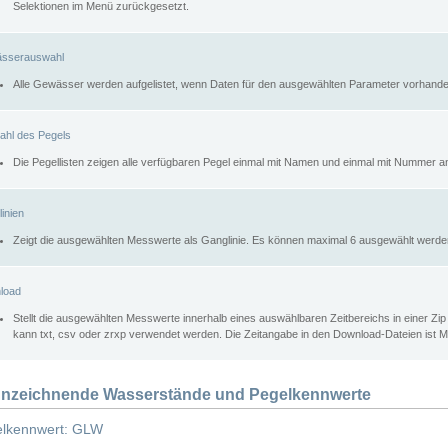
Selektionen im Menü zurückgesetzt.
sserauswahl
Alle Gewässer werden aufgelistet, wenn Daten für den ausgewählten Parameter vorhande
ahl des Pegels
Die Pegellisten zeigen alle verfügbaren Pegel einmal mit Namen und einmal mit Nummer a
inien
Zeigt die ausgewählten Messwerte als Ganglinie. Es können maximal 6 ausgewählt werde
load
Stellt die ausgewählten Messwerte innerhalb eines auswählbaren Zeitbereichs in einer Zi
kann txt, csv oder zrxp verwendet werden. Die Zeitangabe in den Download-Dateien ist 
nzeichnende Wasserstände und Pegelkennwerte
lkennwert: GLW