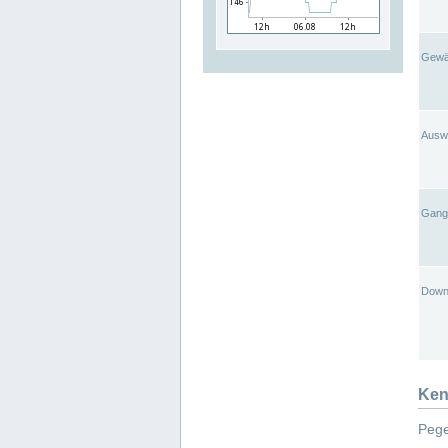
Gewä
Ausw
Gangl
Down
Ken
Pege