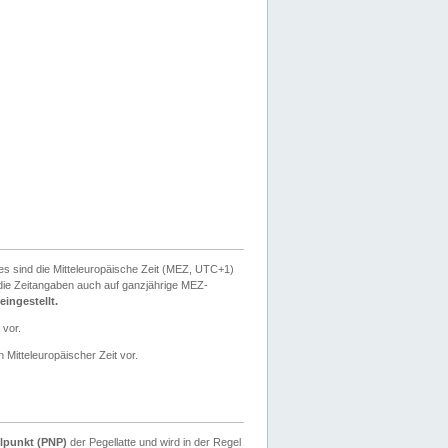
ies sind die Mitteleuropäische Zeit (MEZ, UTC+1)
ie Zeitangaben auch auf ganzjährige MEZ-
ingestellt.
 vor.
 Mitteleuropäischer Zeit vor.
lpunkt (PNP)
der Pegellatte und wird in der Regel