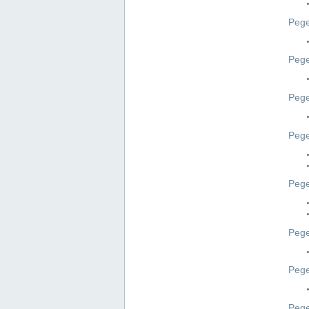
Pege
Pege
Peg
Pege
Pege
Pege
Pege
Peg