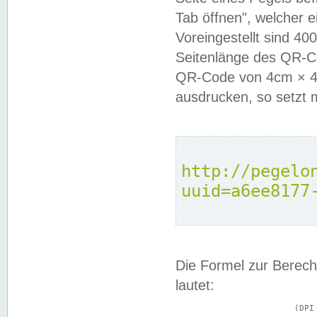
Tab öffnen", welcher 
Voreingestellt sind 4
Seitenlänge des QR-C
QR-Code von 4cm × 4c
ausdrucken, so setzt 
http://pegelo
uuid=a6ee8177
Die Formel zur Berech
lautet:
			(DPI × Druckkantenlänge in cm) ÷ 2,54 = Kantenlänge in Pixel
