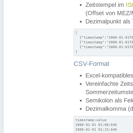
Zeitstempel im
IS
(Offset von MEZ
Dezimalpunkt als
[

  {"timestamp":"2000-01-01T0
  {"timestamp":"2000-01-01T0
  {"timestamp":"2000-01-01T0
]
CSV-Format
Excel-kompatibles
Vereinfachte Zeit
Sommerzeitumstel
Semikolon als Fel
Dezimalkomma (de
timestamp;value

2000-01-01 01:00;646

2000-01-01 01:15;646
