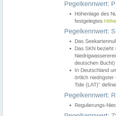
Pegelkennwert: 
Höhenlage des Nul
festgelegtes
Höhe
Pegelkennwert: 
Das Seekartennull
Das SKN bezieht s
Niedrigwassererei
deutschen Bucht) 
In Deutschland un
örtlich niedrigst
Tide (LAT)" definie
Pegelkennwert:
Regulierungs-Nie
Pegelkennwert: Z