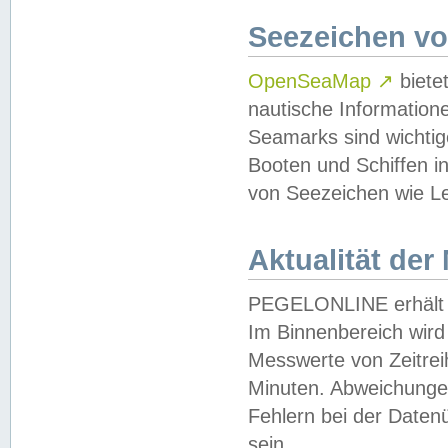
Seezeichen v
OpenSeaMap
↗
biete
nautische Information
Seamarks sind wichtig
Booten und Schiffen i
von Seezeichen wie Le
Aktualität der
PEGELONLINE erhält u
Im Binnenbereich wird 
Messwerte von Zeitreih
Minuten. Abweichungen
Fehlern bei der Daten
sein.