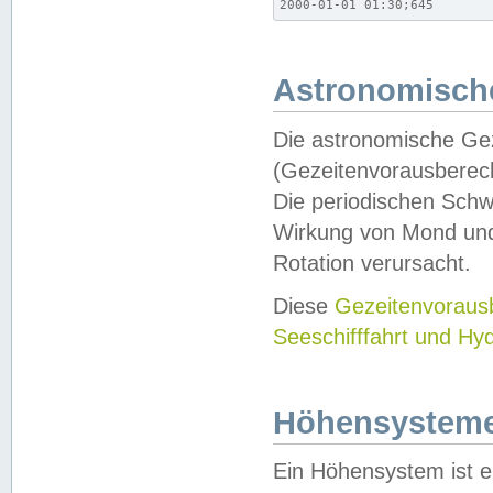
2000-01-01 01:30;645
Astronomische
Die astronomische Gez
(Gezeitenvorausberec
Die periodischen Schw
Wirkung von Mond und
Rotation verursacht.
Diese
Gezeitenvorau
Seeschifffahrt und Hy
Höhensystem
Ein Höhensystem ist e