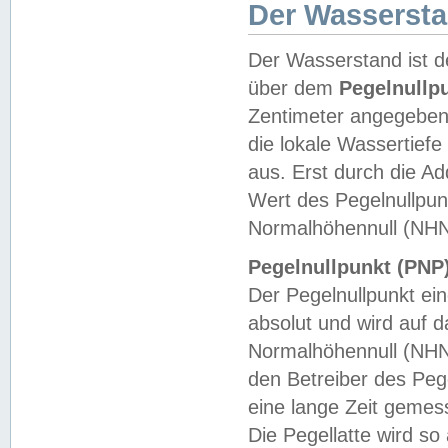
Der Wasserst
Der Wasserstand ist d
über dem
Pegelnullp
Zentimeter angegeben
die lokale Wassertie
aus. Erst durch die A
Wert des Pegelnullpun
Normalhöhennull (NHN
Pegelnullpunkt (PNP)
Der Pegelnullpunkt ei
absolut und wird auf
Normalhöhennull (NHN
den Betreiber des Pege
eine lange Zeit geme
Die Pegellatte wird s