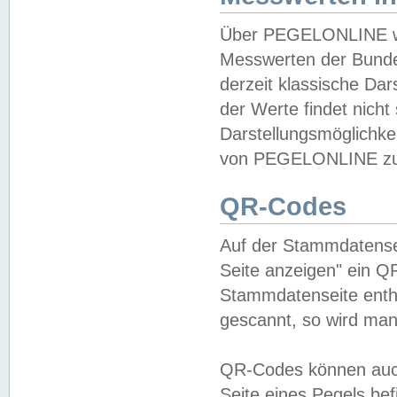
Über PEGELONLINE wer
Messwerten der Bundes
derzeit klassische Da
der Werte findet nicht 
Darstellungsmöglichkei
von PEGELONLINE zu 
QR-Codes
Auf der Stammdatensei
Seite anzeigen" ein Q
Stammdatenseite enthä
gescannt, so wird man
QR-Codes können auc
Seite eines Pegels be