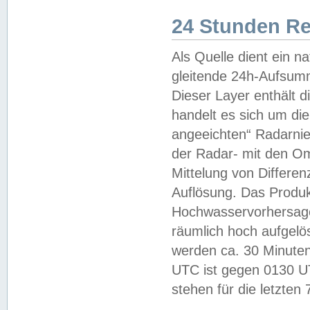
24 Stunden R
Als Quelle dient ein n
gleitende 24h-Aufsum
Dieser Layer enthält
handelt es sich um di
angeeichten“ Radarnie
der Radar- mit den O
Mittelung von Differe
Auflösung. Das Produk
Hochwasservorhersagez
räumlich hoch aufgelö
werden ca. 30 Minuten
UTC ist gegen 0130 UTC
stehen für die letzten