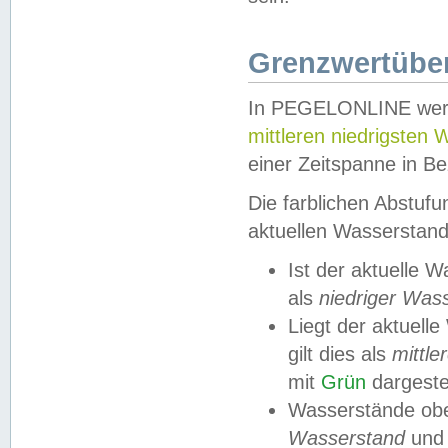
Grenzwertüber
In PEGELONLINE werde
mittleren niedrigsten
einer Zeitspanne in Be
Die farblichen Abstuf
aktuellen Wasserstand
Ist der aktuelle 
als
niedriger Was
Liegt der aktue
gilt dies als
mittle
mit
Grün
dargestel
Wasserstände obe
Wasserstand
und