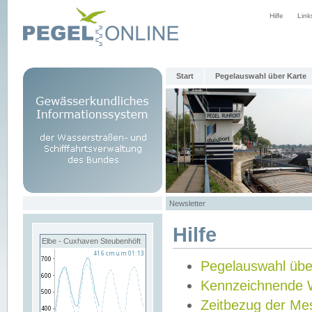
Hilfe
Link
Start
Pegelauswahl über Karte
Newsletter
Hilfe
Elbe - Cuxhaven Steubenhöft
Pegelauswahl übe
Kennzeichnende 
Zeitbezug der Me