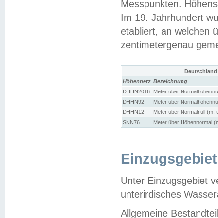
Messpunkten. Höhensy
Im 19. Jahrhundert wu
etabliert, an welchen 
zentimetergenau gem
Deutschland
Höhennetz
Bezeichnung
DHHN2016
Meter über Normalhöhennul
DHHN92
Meter über Normalhöhennul
DHHN12
Meter über Normalnull (m. 
SNN76
Meter über Höhennormal (m
Einzugsgebiet
Unter Einzugsgebiet v
unterirdisches Wasser
Allgemeine Bestandtei