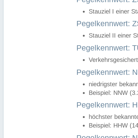
Stauziel I einer S
Pegelkennwert: Z
Stauziel II einer 
Pegelkennwert:
Verkehrsgesichert
Pegelkennwert:
niedrigster bekan
Beispiel: NNW (3
Pegelkennwert:
höchster bekannt
Beispiel: HHW (1
Pegelkennwert: 