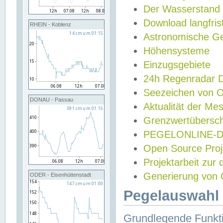
Der Wasserstand
Download langfris
RHEIN - Koblenz
Astronomische Gez
Höhensysteme
Einzugsgebiete
24h Regenradar
Seezeichen von 
DONAU - Passau
Aktualität der Me
Grenzwertübersch
PEGELONLINE-Di
Open Source Projek
Projektarbeit zur
Generierung von 
ODER - Eisenhüttenstadt
Pegelauswahl 
Grundlegende Funkti