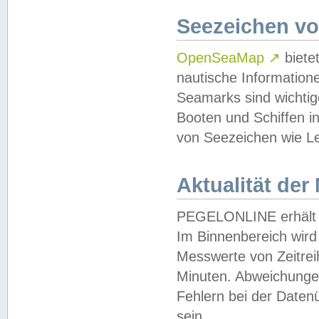
Seezeichen v
OpenSeaMap
↗
biete
nautische Information
Seamarks sind wichtig
Booten und Schiffen i
von Seezeichen wie Le
Aktualität der
PEGELONLINE erhält u
Im Binnenbereich wird 
Messwerte von Zeitreih
Minuten. Abweichungen
Fehlern bei der Daten
sein.