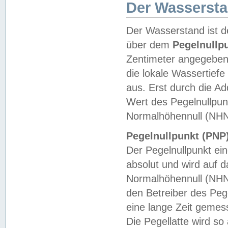
Der Wasserst
Der Wasserstand ist d
über dem
Pegelnullp
Zentimeter angegeben
die lokale Wassertie
aus. Erst durch die A
Wert des Pegelnullpun
Normalhöhennull (NHN
Pegelnullpunkt (PNP)
Der Pegelnullpunkt ei
absolut und wird auf
Normalhöhennull (NHN
den Betreiber des Pege
eine lange Zeit geme
Die Pegellatte wird s