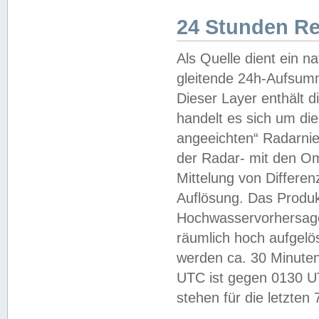
24 Stunden R
Als Quelle dient ein n
gleitende 24h-Aufsum
Dieser Layer enthält
handelt es sich um di
angeeichten“ Radarnie
der Radar- mit den O
Mittelung von Differe
Auflösung. Das Produk
Hochwasservorhersagez
räumlich hoch aufgelö
werden ca. 30 Minuten
UTC ist gegen 0130 UTC
stehen für die letzten