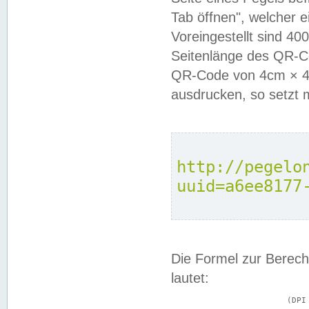
Tab öffnen", welcher 
Voreingestellt sind 4
Seitenlänge des QR-C
QR-Code von 4cm × 4c
ausdrucken, so setzt 
http://pegelo
uuid=a6ee8177
Die Formel zur Berech
lautet:
			(DPI × Druckkantenlänge in cm) ÷ 2,54 = Kantenlänge in Pixel
