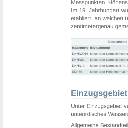
Messpunkten. Höhensy
Im 19. Jahrhundert wu
etabliert, an welchen 
zentimetergenau gem
Deutschland
Höhennetz
Bezeichnung
DHHN2016
Meter über Normalhöhennul
DHHN92
Meter über Normalhöhennul
DHHN12
Meter über Normalnull (m. 
SNN76
Meter über Höhennormal (m
Einzugsgebiet
Unter Einzugsgebiet v
unterirdisches Wasser
Allgemeine Bestandtei