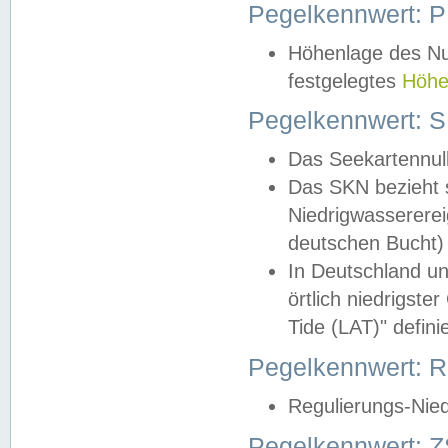
Pegelkennwert: 
Höhenlage des Nul
festgelegtes
Höhe
Pegelkennwert: 
Das Seekartennull
Das SKN bezieht s
Niedrigwassererei
deutschen Bucht) 
In Deutschland un
örtlich niedrigst
Tide (LAT)" definie
Pegelkennwert:
Regulierungs-Nie
Pegelkennwert: Z