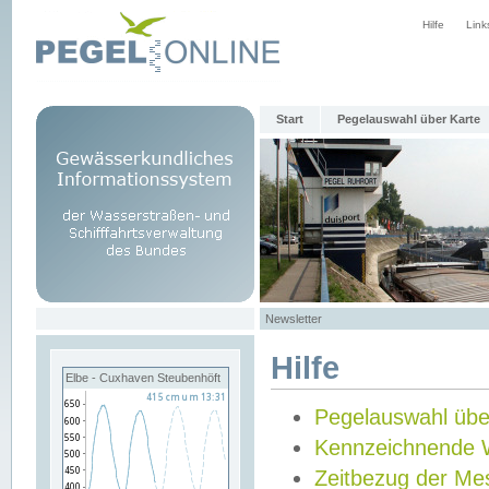
Hilfe
Link
Start
Pegelauswahl über Karte
Newsletter
Hilfe
Elbe - Cuxhaven Steubenhöft
Pegelauswahl übe
Kennzeichnende 
Zeitbezug der Me