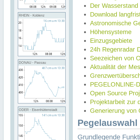
Der Wasserstand
Download langfris
RHEIN - Koblenz
Astronomische Gez
Höhensysteme
Einzugsgebiete
24h Regenradar
Seezeichen von 
DONAU - Passau
Aktualität der Me
Grenzwertübersch
PEGELONLINE-Di
Open Source Projek
Projektarbeit zur
Generierung von 
ODER - Eisenhüttenstadt
Pegelauswahl 
Grundlegende Funkti