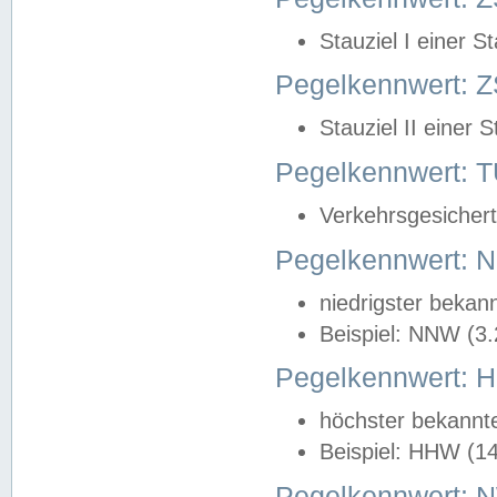
Stauziel I einer S
Pegelkennwert: Z
Stauziel II einer 
Pegelkennwert:
Verkehrsgesichert
Pegelkennwert:
niedrigster bekan
Beispiel: NNW (3
Pegelkennwert:
höchster bekannt
Beispiel: HHW (1
Pegelkennwert: 