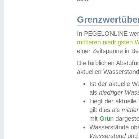
Grenzwertüber
In PEGELONLINE werde
mittleren niedrigsten
einer Zeitspanne in Be
Die farblichen Abstuf
aktuellen Wasserstand
Ist der aktuelle 
als
niedriger Was
Liegt der aktue
gilt dies als
mittle
mit
Grün
dargestel
Wasserstände obe
Wasserstand
und