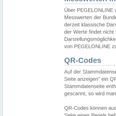
Über PEGELONLINE wer
Messwerten der Bundes
derzeit klassische Da
der Werte findet nicht 
Darstellungsmöglichkei
von PEGELONLINE zu 
QR-Codes
Auf der Stammdatensei
Seite anzeigen" ein Q
Stammdatenseite enthä
gescannt, so wird man
QR-Codes können auc
Seite eines Pegels be