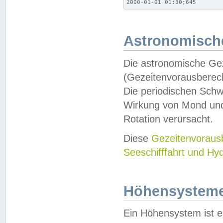
2000-01-01 01:30;645
Astronomische
Die astronomische Gez
(Gezeitenvorausberec
Die periodischen Schw
Wirkung von Mond und
Rotation verursacht.
Diese
Gezeitenvorau
Seeschifffahrt und Hy
Höhensystem
Ein Höhensystem ist e