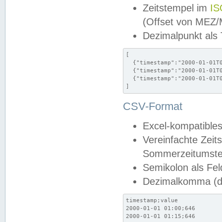
Zeitstempel im
IS
(Offset von MEZ
Dezimalpunkt als
[

  {"timestamp":"2000-01-01T0
  {"timestamp":"2000-01-01T0
  {"timestamp":"2000-01-01T0
]
CSV-Format
Excel-kompatibles
Vereinfachte Zeit
Sommerzeitumstel
Semikolon als Fel
Dezimalkomma (de
timestamp;value

2000-01-01 01:00;646

2000-01-01 01:15;646
