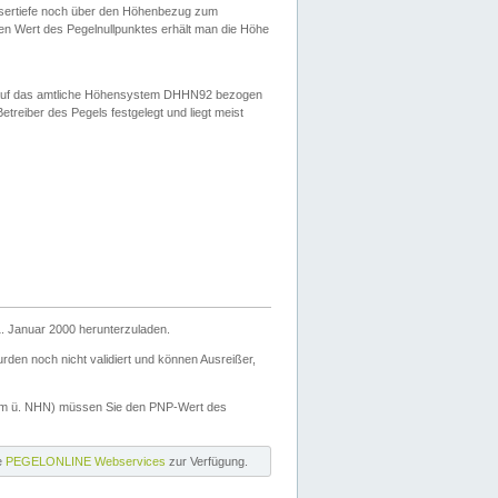
ssertiefe noch über den Höhenbezug zum
en Wert des Pegelnullpunktes erhält man die Höhe
d auf das amtliche Höhensystem DHHN92 bezogen
reiber des Pegels festgelegt und liegt meist
. Januar 2000 herunterzuladen.
den noch nicht validiert und können Ausreißer,
(m ü. NHN) müssen Sie den PNP-Wert des
ie
PEGELONLINE Webservices
zur Verfügung.