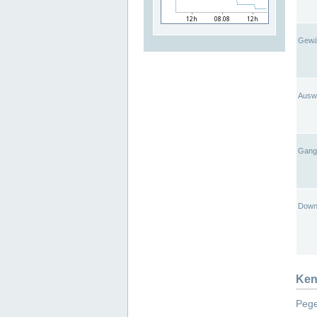
Gewä
Ausw
Gangl
Down
Ken
Pege