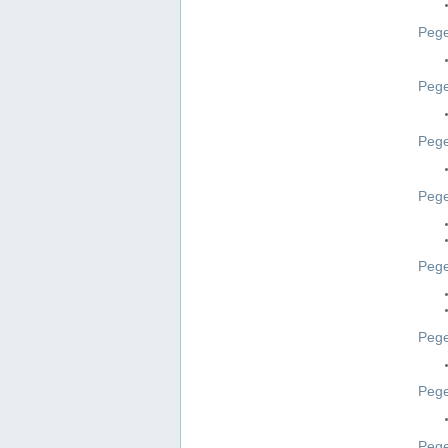
Pege
Pege
Peg
Pege
Pege
Pege
Pege
Peg