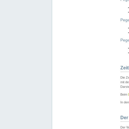
Pege
Peg
Zei
Die Ze
mit d
Darst
Beim
In de
Der
Der W