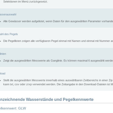
Selektionen im Menü zurückgesetzt.
sserauswahl
Alle Gewässer werden aufgelistet, wenn Daten für den ausgewählten Parameter vorhande
ahl des Pegels
Die Pegellisten zeigen alle verfügbaren Pegel einmal mit Namen und einmal mit Nummer a
inien
Zeigt die ausgewählten Messwerte als Ganglinie. Es können maximal 6 ausgewählt werde
load
Stellt die ausgewählten Messwerte innerhalb eines auswählbaren Zeitbereichs in einer Zi
kann txt, csv oder zrxp verwendet werden. Die Zeitangabe in den Download-Dateien ist 
nzeichnende Wasserstände und Pegelkennwerte
lkennwert: GLW