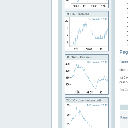
RHEIN - Koblenz
Peg
DONAU - Passau
Grund
über 
Ist Ja
ersche
Die Ze
ODER - Eisenhüttenstadt
Para