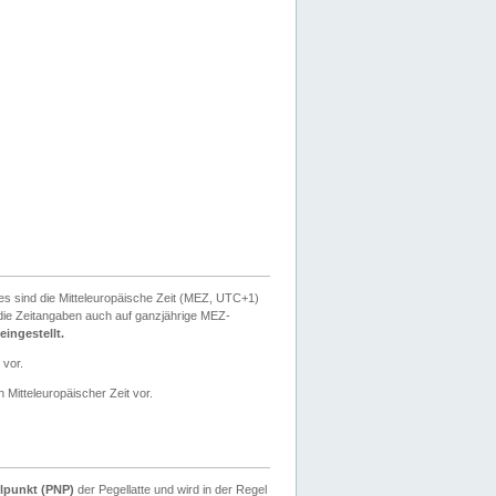
ies sind die Mitteleuropäische Zeit (MEZ, UTC+1)
ie Zeitangaben auch auf ganzjährige MEZ-
ingestellt.
 vor.
 Mitteleuropäischer Zeit vor.
lpunkt (PNP)
der Pegellatte und wird in der Regel