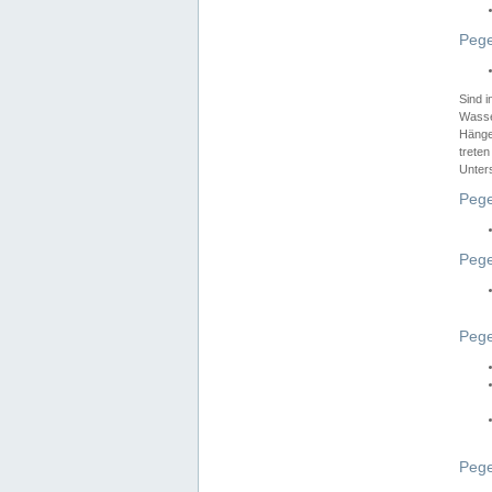
Pege
Sind 
Wasser
Hänge
treten
Unter
Pege
Pege
Pege
Pege