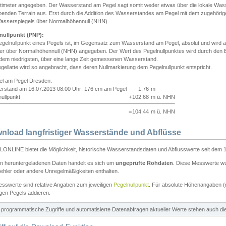
ntimeter angegeben. Der Wasserstand am Pegel sagt somit weder etwas über die lokale Wa
enden Terrain aus. Erst durch die Addition des Wasserstandes am Pegel mit dem zugehörig
asserspiegels über Normalhöhennull (NHN).
nullpunkt (PNP):
egelnullpunkt eines Pegels ist, im Gegensatz zum Wasserstand am Pegel, absolut und wir
ter über Normalhöhennull (NHN) angegeben. Der Wert des Pegelnullpunktes wird durch den Bet
 dem niedrigsten, über eine lange Zeit gemessenen Wasserstand.
gellatte wird so angebracht, dass deren Nullmarkierung dem Pegelnullpunkt entspricht.
iel am Pegel Dresden:
rstand am 16.07.2013 08:00 Uhr: 176 cm am Pegel
1,76
m
ullpunkt
+
102,68
m ü. NHN
=
104,44
m ü. NHN
nload langfristiger Wasserstände und Abflüsse
ONLINE bietet die Möglichkeit, historische Wasserstandsdaten und Abflusswerte seit dem 1
en heruntergeladenen Daten handelt es sich um
ungeprüfte Rohdaten
. Diese Messwerte wur
ehler oder andere Unregelmäßigkeiten enthalten.
esswerte sind relative Angaben zum jeweiligen
Pegelnullpunkt
. Für absolute Höhenangaben 
igen Pegels addieren.
ür programmatische Zugriffe und automatisierte Datenabfragen aktueller Werte stehen auch d