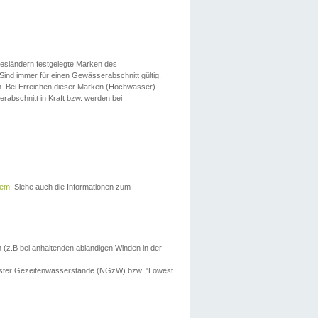
esländern festgelegte Marken des
Sind immer für einen Gewässerabschnitt gültig.
. Bei Erreichen dieser Marken (Hochwasser)
erabschnitt in Kraft bzw. werden bei
tem
. Siehe auch die Informationen zum
 (z.B bei anhaltenden ablandigen Winden in der
drigster Gezeitenwasserstande (NGzW) bzw. "Lowest