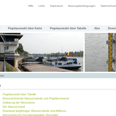
Hilfe
Links
Impressum
Nutzungsbedingungen
Datenschutz
Pegelauswahl über Karte
Pegelauswahl über Tabelle
Abo
Down
tter
e
Pegelauswahl über Tabelle
Kennzeichnende Wasserstände und Pegelkennwerte
Zeitbezug der Messwerte
Der Wasserstand
Download langfristiger Wasserstände und Abflüsse
Astronomische Gezeitenganglinie (Astrotide)