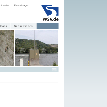
hinweise
Einstellungen
loads
Webservices