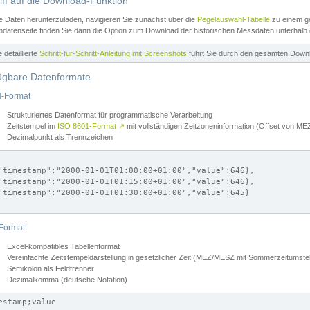
iff auf die Download-Funktion
e Daten herunterzuladen, navigieren Sie zunächst über die
Pegelauswahl-Tabelle
zu einem ge
datenseite finden Sie dann die Option zum Download der historischen Messdaten unterhalb
ne detaillierte
Schritt-für-Schritt-Anleitung mit Screenshots
führt Sie durch den gesamten Down
ügbare Datenformate
-Format
Strukturiertes Datenformat für programmatische Verarbeitung
Zeitstempel im
ISO 8601-Format
↗
mit vollständigen Zeitzoneninformation (Offset von 
Dezimalpunkt als Trennzeichen
"timestamp":"2000-01-01T01:00:00+01:00","value":646},

"timestamp":"2000-01-01T01:15:00+01:00","value":646},

"timestamp":"2000-01-01T01:30:00+01:00","value":645}

Format
Excel-kompatibles Tabellenformat
Vereinfachte Zeitstempeldarstellung in gesetzlicher Zeit (MEZ/MESZ mit Sommerzeitumstel
Semikolon als Feldtrenner
Dezimalkomma (deutsche Notation)
estamp;value
