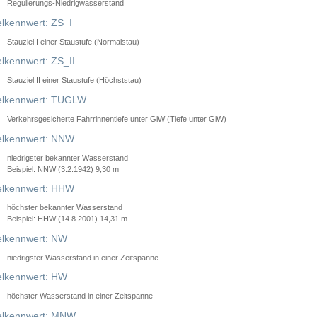
Regulierungs-Niedrigwasserstand
lkennwert: ZS_I
Stauziel I einer Staustufe (Normalstau)
lkennwert: ZS_II
Stauziel II einer Staustufe (Höchststau)
elkennwert: TUGLW
Verkehrsgesicherte Fahrrinnentiefe unter GlW (Tiefe unter GlW)
lkennwert: NNW
niedrigster bekannter Wasserstand
Beispiel: NNW (3.2.1942) 9,30 m
lkennwert: HHW
höchster bekannter Wasserstand
Beispiel: HHW (14.8.2001) 14,31 m
lkennwert: NW
niedrigster Wasserstand in einer Zeitspanne
lkennwert: HW
höchster Wasserstand in einer Zeitspanne
elkennwert: MNW