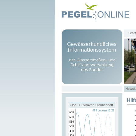
Start
Newsle
Hilf
Elbe - Cuxhaven Steubenhöft