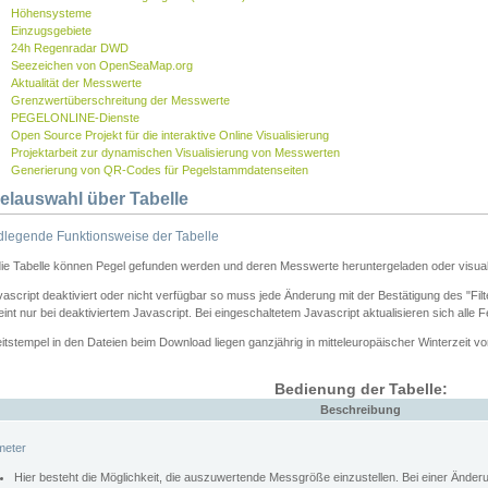
Höhensysteme
Einzugsgebiete
24h Regenradar DWD
Seezeichen von OpenSeaMap.org
Aktualität der Messwerte
Grenzwertüberschreitung der Messwerte
PEGELONLINE-Dienste
Open Source Projekt für die interaktive Online Visualisierung
Projektarbeit zur dynamischen Visualisierung von Messwerten
Generierung von QR-Codes für Pegelstammdatenseiten
elauswahl über Tabelle
legende Funktionsweise der Tabelle
die Tabelle können Pegel gefunden werden und deren Messwerte heruntergeladen oder visuali
vascript deaktiviert oder nicht verfügbar so muss jede Änderung mit der Bestätigung des "Filt
int nur bei deaktiviertem Javascript. Bei eingeschaltetem Javascript aktualisieren sich alle 
itstempel in den Dateien beim Download liegen ganzjährig in mitteleuropäischer Winterzeit vo
Bedienung der Tabelle:
Beschreibung
meter
Hier besteht die Möglichkeit, die auszuwertende Messgröße einzustellen. Bei einer Ände