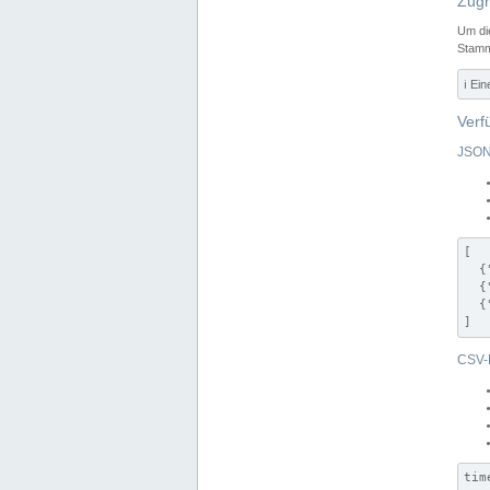
Zugr
Um di
Stamm
ℹ️ Ei
Verf
JSON
[

  {
  {
  {
]
CSV-
tim