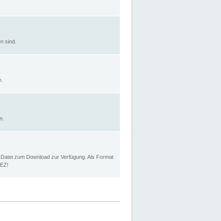
n sind.
n.
n.
p Datei zum Download zur Verfügung. Als Format
MEZ!