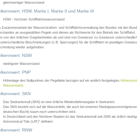
gleichwertiger Wasserstand
lkennwert: HSW, Marke I, Marke II und Marke III
HSW – höchster Schifffahrtswasserstand
in Zusammenarbeit der Wasserstraßen- und Schifffahrtsverwaltung des Bundes mit den Bund
standes an ausgewählten Pegeln und dienen als Richtwerte für den Betrieb der Schifffahrt. 
n von den örtlichen Gegebenheiten ab und sind von Gewässer zu Gewässer unterschiedlich
 unterschiedliche Beschränkungen (z.B. Sperrungen) für die Schifffahrt im jeweiligen Gewäss
schreitung wieder aufgehoben.
lkennwert: NSW
niedrigster Wasserstand
lkennwert: PNP
Höhenlage des Nullpunktes der Pegellatte bezogen auf ein amtlich festgelegtes
Höhensys
Wasserstand
.
lkennwert: SKN
Das Seekartennull (SKN) ist eine örtliche Mindesttiefenangabe in Seekarten.
Das SKN bezieht sich auf die Wassertiefe, die auch bei extemen Niedrigwasserereignissen
deutschen Bucht) kaum noch unterschritten wird.
In Deutschland und den Nordsee-Staaten ist das Seekartennull seit 2005 als örtlich nie
Astronomical Tide (LAT)" definiert.
lkennwert: RNW