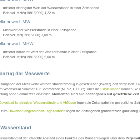
mittlerer niedrigster Wert der Wasserstände in einer Zeitspanne
Beispiel: MNW(1991/2000) 1,22 m
lkennwert: MW
Mittelwert der Wasserstände in einer Zeitspanne
Beispiel: MN(1991/2000) 3,00 m
elkennwert: MHW
mittlerer höchster Wert der Wasserstände in einer Zeitspanne
Beispiel: MHW(1991/2000) 6,00 m
tbezug der Messwerte
itangaben der Messwerte werden standardmäßig in gesetzlicher (lokaler) Zeit dargestellt. D
em Wechsel im Sommer zur Sommerzeit (MESZ, UTC+2). über die
Einstellungen
können Sie d
ellung ohne Sommerzeit einstellen.
Momentan sind alle Zeitangaben auf gesetzliche Zeit e
Download langfristiger Wasserstände und Abflüsse
liegen die Zeitangaben in gesetzlicher Zeit
n zum
Download angebotenen Tagesdateien
liegen die Zeitangaben grundsätzlich ganzjährig in
 Wasserstand
asserstand ist der lotrechte Abstand eines Punktes des Wasserspiegels über dem
Pegelnul