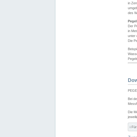
in Ze
umgeb
des W
Pegel
Der P
in Me
unter
Die Pe
Beisp
Wasse
Pegeln
Dow
PEGEL
Bei d
Messf
Die M
jeweil
ℹ️ F