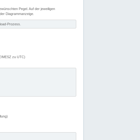
wünschten Pegel. Auf der jeweiligen
 der Diagrammanzeige.
load-Prozess.
MEZ/MESZ zu UTC)
lung)