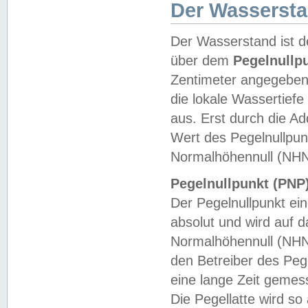
Der Wasserst
Der Wasserstand ist d
über dem
Pegelnullp
Zentimeter angegeben
die lokale Wassertie
aus. Erst durch die A
Wert des Pegelnullpun
Normalhöhennull (NHN
Pegelnullpunkt (PNP)
Der Pegelnullpunkt ei
absolut und wird auf
Normalhöhennull (NHN
den Betreiber des Pege
eine lange Zeit geme
Die Pegellatte wird s