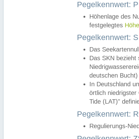
Pegelkennwert: 
Höhenlage des Nul
festgelegtes
Höhe
Pegelkennwert: 
Das Seekartennull
Das SKN bezieht s
Niedrigwassererei
deutschen Bucht) 
In Deutschland un
örtlich niedrigst
Tide (LAT)" definie
Pegelkennwert:
Regulierungs-Nie
Pegelkennwert: Z