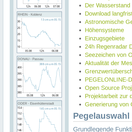
Der Wasserstand
Download langfris
RHEIN - Koblenz
Astronomische Gez
Höhensysteme
Einzugsgebiete
24h Regenradar
Seezeichen von 
DONAU - Passau
Aktualität der Me
Grenzwertübersch
PEGELONLINE-Di
Open Source Projek
Projektarbeit zur
Generierung von 
ODER - Eisenhüttenstadt
Pegelauswahl 
Grundlegende Funkti