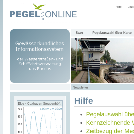
Hilfe
Link
Start
Pegelauswahl über Karte
Newsletter
Hilfe
Elbe - Cuxhaven Steubenhöft
Pegelauswahl übe
Kennzeichnende 
Zeitbezug der Me