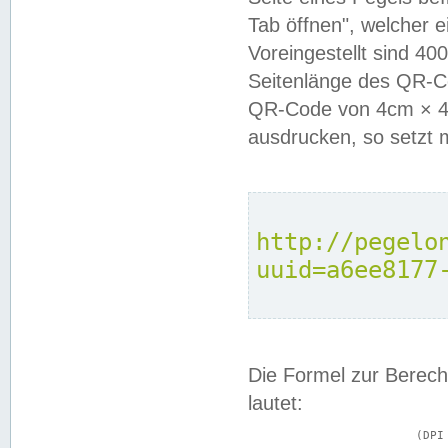
Tab öffnen", welcher 
Voreingestellt sind 4
Seitenlänge des QR-C
QR-Code von 4cm × 4c
ausdrucken, so setzt 
http://pegelo
uuid=a6ee8177
Die Formel zur Berech
lautet:
			(DPI × Druckkantenlänge in cm) ÷ 2,54 = Kantenlänge in Pixel
