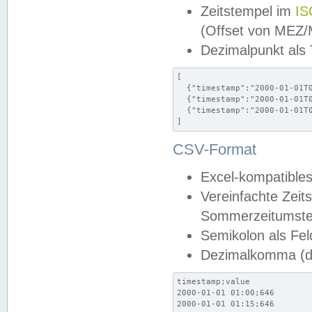
Zeitstempel im
IS
(Offset von MEZ
Dezimalpunkt als
[

  {"timestamp":"2000-01-01T0
  {"timestamp":"2000-01-01T0
  {"timestamp":"2000-01-01T0
]
CSV-Format
Excel-kompatibles
Vereinfachte Zeit
Sommerzeitumstel
Semikolon als Fel
Dezimalkomma (de
timestamp;value

2000-01-01 01:00;646

2000-01-01 01:15;646
