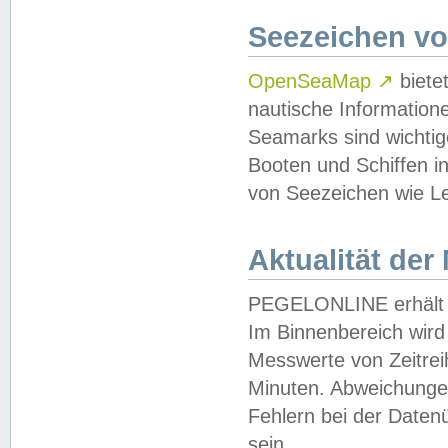
Seezeichen v
OpenSeaMap
↗
biete
nautische Information
Seamarks sind wichtig
Booten und Schiffen i
von Seezeichen wie Le
Aktualität der
PEGELONLINE erhält u
Im Binnenbereich wird 
Messwerte von Zeitreih
Minuten. Abweichungen
Fehlern bei der Daten
sein.