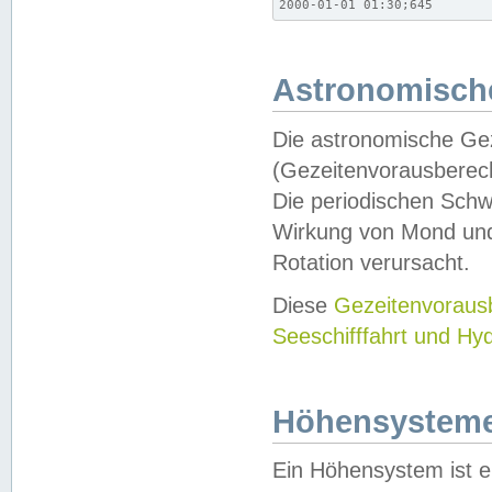
2000-01-01 01:30;645
Astronomische
Die astronomische Gez
(Gezeitenvorausberec
Die periodischen Schw
Wirkung von Mond und
Rotation verursacht.
Diese
Gezeitenvorau
Seeschifffahrt und Hy
Höhensystem
Ein Höhensystem ist e