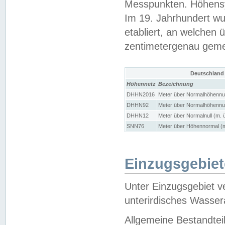
Messpunkten. Höhensy
Im 19. Jahrhundert wu
etabliert, an welchen 
zentimetergenau gem
Deutschland
Höhennetz
Bezeichnung
DHHN2016
Meter über Normalhöhennul
DHHN92
Meter über Normalhöhennul
DHHN12
Meter über Normalnull (m. 
SNN76
Meter über Höhennormal (m
Einzugsgebiet
Unter Einzugsgebiet v
unterirdisches Wasser
Allgemeine Bestandtei