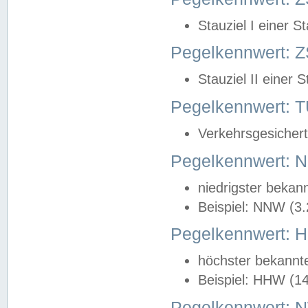
Stauziel I einer S
Pegelkennwert: Z
Stauziel II einer 
Pegelkennwert:
Verkehrsgesichert
Pegelkennwert:
niedrigster bekan
Beispiel: NNW (3
Pegelkennwert:
höchster bekannt
Beispiel: HHW (1
Pegelkennwert: 