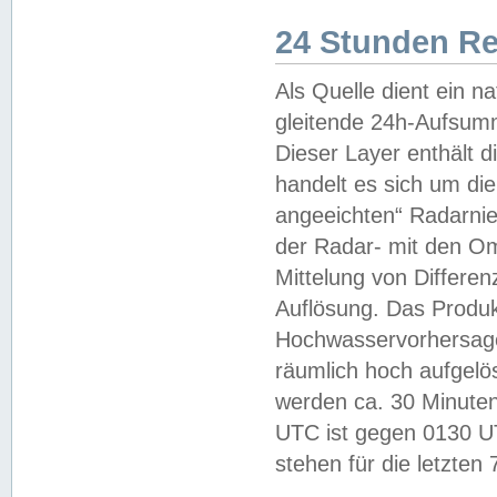
24 Stunden R
Als Quelle dient ein n
gleitende 24h-Aufsum
Dieser Layer enthält
handelt es sich um di
angeeichten“ Radarnie
der Radar- mit den O
Mittelung von Differe
Auflösung. Das Produk
Hochwasservorhersagez
räumlich hoch aufgelö
werden ca. 30 Minuten
UTC ist gegen 0130 UTC
stehen für die letzten