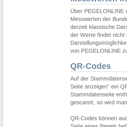
Über PEGELONLINE wer
Messwerten der Bundes
derzeit klassische Da
der Werte findet nicht 
Darstellungsmöglichkei
von PEGELONLINE zu 
QR-Codes
Auf der Stammdatensei
Seite anzeigen" ein Q
Stammdatenseite enthä
gescannt, so wird man
QR-Codes können auc
Seite eines Pegels be