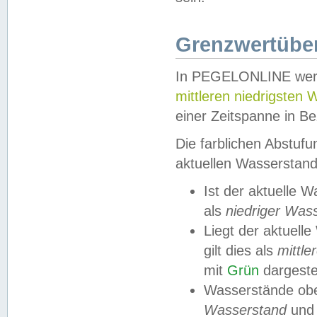
Grenzwertüber
In PEGELONLINE werde
mittleren niedrigsten
einer Zeitspanne in Be
Die farblichen Abstuf
aktuellen Wasserstand
Ist der aktuelle 
als
niedriger Was
Liegt der aktue
gilt dies als
mittle
mit
Grün
dargestel
Wasserstände obe
Wasserstand
und