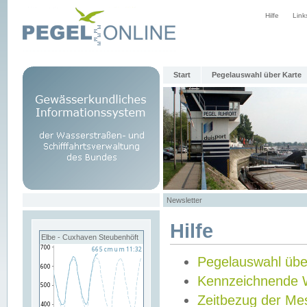
Hilfe
Link
Start
Pegelauswahl über Karte
Newsletter
Hilfe
Elbe - Cuxhaven Steubenhöft
Pegelauswahl übe
Kennzeichnende 
Zeitbezug der Me