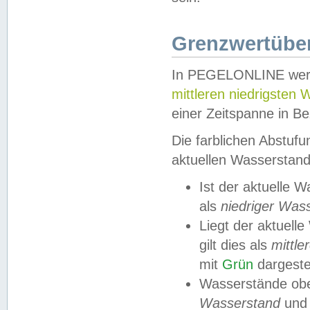
Grenzwertüber
In PEGELONLINE werde
mittleren niedrigsten
einer Zeitspanne in Be
Die farblichen Abstuf
aktuellen Wasserstand
Ist der aktuelle 
als
niedriger Was
Liegt der aktue
gilt dies als
mittle
mit
Grün
dargestel
Wasserstände obe
Wasserstand
und