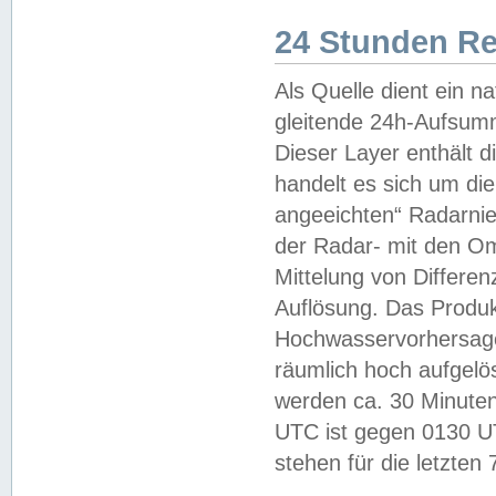
24 Stunden R
Als Quelle dient ein n
gleitende 24h-Aufsum
Dieser Layer enthält
handelt es sich um di
angeeichten“ Radarnie
der Radar- mit den O
Mittelung von Differe
Auflösung. Das Produk
Hochwasservorhersagez
räumlich hoch aufgelö
werden ca. 30 Minuten
UTC ist gegen 0130 UTC
stehen für die letzten