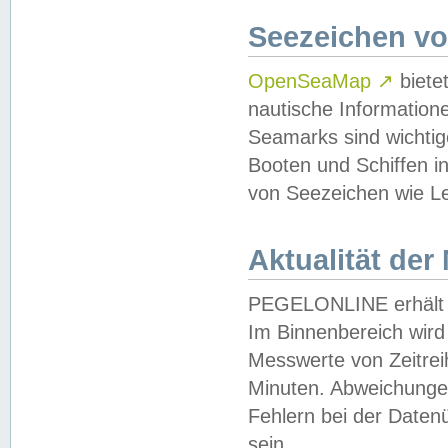
Seezeichen v
OpenSeaMap
↗
biete
nautische Information
Seamarks sind wichtig
Booten und Schiffen i
von Seezeichen wie Le
Aktualität der
PEGELONLINE erhält u
Im Binnenbereich wird 
Messwerte von Zeitreih
Minuten. Abweichungen
Fehlern bei der Daten
sein.