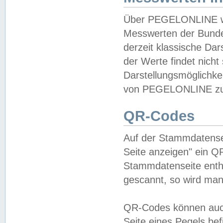
Über PEGELONLINE wer
Messwerten der Bundes
derzeit klassische Da
der Werte findet nicht 
Darstellungsmöglichkei
von PEGELONLINE zu 
QR-Codes
Auf der Stammdatensei
Seite anzeigen" ein Q
Stammdatenseite enthä
gescannt, so wird man
QR-Codes können auc
Seite eines Pegels be