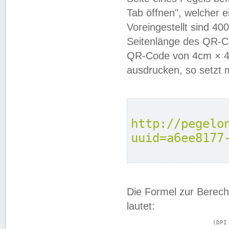
Tab öffnen", welcher 
Voreingestellt sind 4
Seitenlänge des QR-C
QR-Code von 4cm × 4c
ausdrucken, so setzt 
http://pegelo
uuid=a6ee8177
Die Formel zur Berech
lautet:
			(DPI × Druckkantenlänge in cm) ÷ 2,54 = Kantenlänge in Pixel
