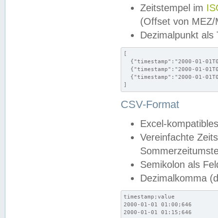
Zeitstempel im
IS
(Offset von MEZ
Dezimalpunkt als
[

  {"timestamp":"2000-01-01T0
  {"timestamp":"2000-01-01T0
  {"timestamp":"2000-01-01T0
]
CSV-Format
Excel-kompatibles
Vereinfachte Zeit
Sommerzeitumstel
Semikolon als Fel
Dezimalkomma (de
timestamp;value

2000-01-01 01:00;646

2000-01-01 01:15;646
