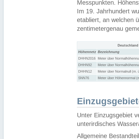
Messpunkten. Höhensy
Im 19. Jahrhundert wu
etabliert, an welchen 
zentimetergenau gem
Deutschland
Höhennetz
Bezeichnung
DHHN2016
Meter über Normalhöhennul
DHHN92
Meter über Normalhöhennul
DHHN12
Meter über Normalnull (m. 
SNN76
Meter über Höhennormal (m
Einzugsgebiet
Unter Einzugsgebiet v
unterirdisches Wasser
Allgemeine Bestandtei