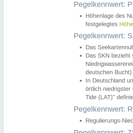
Pegelkennwert: 
Höhenlage des Nul
festgelegtes
Höhe
Pegelkennwert: 
Das Seekartennull
Das SKN bezieht s
Niedrigwassererei
deutschen Bucht) 
In Deutschland un
örtlich niedrigst
Tide (LAT)" definie
Pegelkennwert:
Regulierungs-Nie
Pegelkennwert: Z