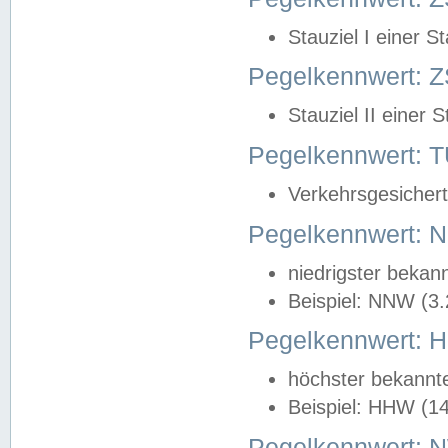
Stauziel I einer S
Pegelkennwert: Z
Stauziel II einer 
Pegelkennwert:
Verkehrsgesichert
Pegelkennwert:
niedrigster bekan
Beispiel: NNW (3
Pegelkennwert:
höchster bekannt
Beispiel: HHW (1
Pegelkennwert: 