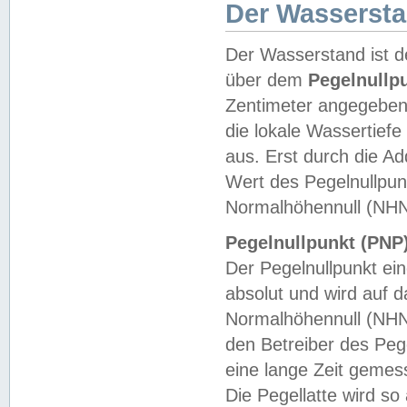
Der Wasserst
Der Wasserstand ist d
über dem
Pegelnullp
Zentimeter angegeben
die lokale Wassertie
aus. Erst durch die A
Wert des Pegelnullpun
Normalhöhennull (NHN
Pegelnullpunkt (PNP)
Der Pegelnullpunkt ei
absolut und wird auf
Normalhöhennull (NHN
den Betreiber des Pege
eine lange Zeit geme
Die Pegellatte wird s