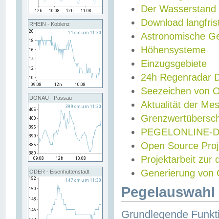
Der Wasserstand
Download langfris
RHEIN - Koblenz
Astronomische Gez
Höhensysteme
Einzugsgebiete
24h Regenradar
Seezeichen von 
DONAU - Passau
Aktualität der Me
Grenzwertübersch
PEGELONLINE-Di
Open Source Projek
Projektarbeit zur
Generierung von 
ODER - Eisenhüttenstadt
Pegelauswahl 
Grundlegende Funkti