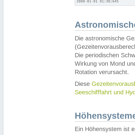
2000-01-01 01:30;645
Astronomische
Die astronomische Gez
(Gezeitenvorausberec
Die periodischen Schw
Wirkung von Mond und
Rotation verursacht.
Diese
Gezeitenvorau
Seeschifffahrt und Hy
Höhensystem
Ein Höhensystem ist e