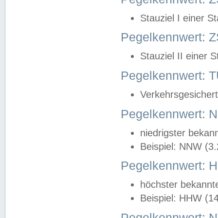
Stauziel I einer S
Pegelkennwert: Z
Stauziel II einer 
Pegelkennwert:
Verkehrsgesichert
Pegelkennwert:
niedrigster bekan
Beispiel: NNW (3
Pegelkennwert:
höchster bekannt
Beispiel: HHW (1
Pegelkennwert: 