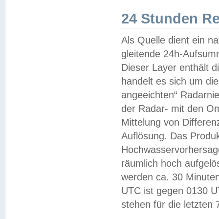
24 Stunden R
Als Quelle dient ein n
gleitende 24h-Aufsum
Dieser Layer enthält
handelt es sich um di
angeeichten“ Radarnie
der Radar- mit den O
Mittelung von Differe
Auflösung. Das Produk
Hochwasservorhersagez
räumlich hoch aufgelö
werden ca. 30 Minuten
UTC ist gegen 0130 UTC
stehen für die letzten