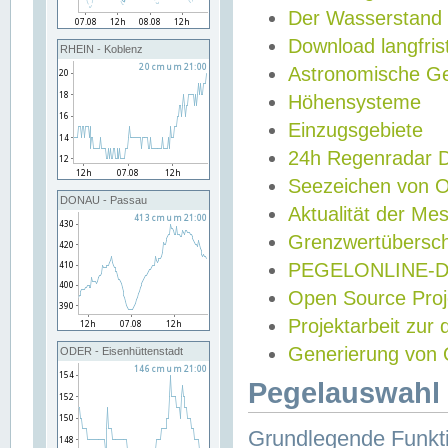
Der Wasserstand
Download langfris
RHEIN - Koblenz
Astronomische Gez
Höhensysteme
Einzugsgebiete
24h Regenradar
Seezeichen von 
DONAU - Passau
Aktualität der Me
Grenzwertübersch
PEGELONLINE-Di
Open Source Projek
Projektarbeit zur
Generierung von 
ODER - Eisenhüttenstadt
Pegelauswahl 
Grundlegende Funkti