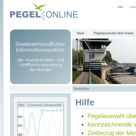
Hilfe
Link
Start
Pegelauswahl über Karte
Newsletter
Hilfe
Elbe - Cuxhaven Steubenhöft
Pegelauswahl übe
Kennzeichnende 
Zeitbezug der Me