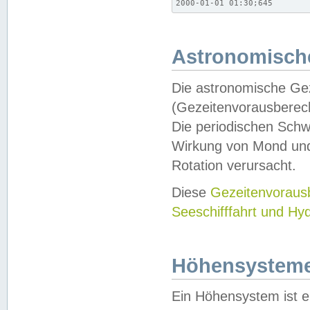
2000-01-01 01:30;645
Astronomische
Die astronomische Gez
(Gezeitenvorausberec
Die periodischen Schw
Wirkung von Mond und
Rotation verursacht.
Diese
Gezeitenvorau
Seeschifffahrt und Hy
Höhensystem
Ein Höhensystem ist e