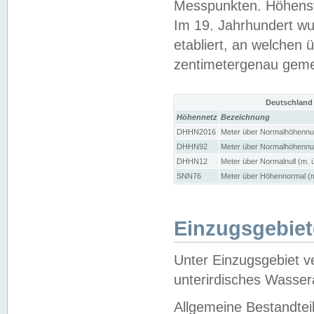
Messpunkten. Höhensy
Im 19. Jahrhundert wu
etabliert, an welchen 
zentimetergenau gem
Deutschland
Höhennetz
Bezeichnung
DHHN2016
Meter über Normalhöhennul
DHHN92
Meter über Normalhöhennul
DHHN12
Meter über Normalnull (m. 
SNN76
Meter über Höhennormal (m
Einzugsgebiet
Unter Einzugsgebiet v
unterirdisches Wasser
Allgemeine Bestandtei