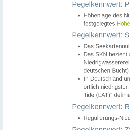
Pegelkennwert: 
Höhenlage des Nul
festgelegtes
Höhe
Pegelkennwert: 
Das Seekartennull
Das SKN bezieht s
Niedrigwassererei
deutschen Bucht) 
In Deutschland un
örtlich niedrigst
Tide (LAT)" definie
Pegelkennwert:
Regulierungs-Nie
Pegelkennwert: Z