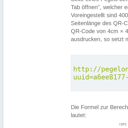
Tab öffnen", welcher 
Voreingestellt sind 4
Seitenlänge des QR-C
QR-Code von 4cm × 4c
ausdrucken, so setzt 
http://pegelo
uuid=a6ee8177
Die Formel zur Berech
lautet:
			(DPI × Druckkantenlänge in cm) ÷ 2,54 = Kantenlänge in Pixel
