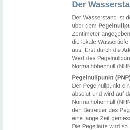
Der Wasserst
Der Wasserstand ist d
über dem
Pegelnullp
Zentimeter angegeben
die lokale Wassertie
aus. Erst durch die A
Wert des Pegelnullpun
Normalhöhennull (NHN
Pegelnullpunkt (PNP)
Der Pegelnullpunkt ei
absolut und wird auf
Normalhöhennull (NHN
den Betreiber des Pege
eine lange Zeit geme
Die Pegellatte wird s