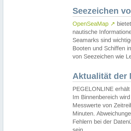
Seezeichen v
OpenSeaMap
↗
biete
nautische Information
Seamarks sind wichtig
Booten und Schiffen i
von Seezeichen wie Le
Aktualität der
PEGELONLINE erhält u
Im Binnenbereich wird 
Messwerte von Zeitreih
Minuten. Abweichungen
Fehlern bei der Daten
sein.