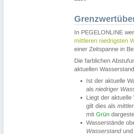
Grenzwertüber
In PEGELONLINE werde
mittleren niedrigsten
einer Zeitspanne in Be
Die farblichen Abstuf
aktuellen Wasserstand
Ist der aktuelle 
als
niedriger Was
Liegt der aktue
gilt dies als
mittle
mit
Grün
dargestel
Wasserstände obe
Wasserstand
und