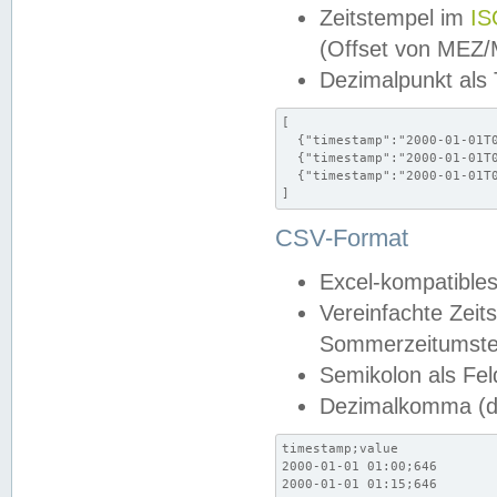
Zeitstempel im
IS
(Offset von MEZ
Dezimalpunkt als
[

  {"timestamp":"2000-01-01T0
  {"timestamp":"2000-01-01T0
  {"timestamp":"2000-01-01T0
]
CSV-Format
Excel-kompatibles
Vereinfachte Zeit
Sommerzeitumstel
Semikolon als Fel
Dezimalkomma (de
timestamp;value

2000-01-01 01:00;646

2000-01-01 01:15;646
